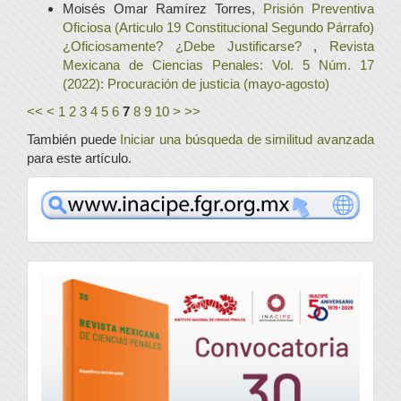
Moisés Omar Ramírez Torres,
Prisión Preventiva
Oficiosa (Articulo 19 Constitucional Segundo Párrafo)
¿Oficiosamente? ¿Debe Justificarse?
,
Revista
Mexicana de Ciencias Penales: Vol. 5 Núm. 17
(2022): Procuración de justicia (mayo-agosto)
<<
<
1
2
3
4
5
6
7
8
9
10
>
>>
También puede
Iniciar una búsqueda de similitud avanzada
para este artículo.
www
convocatoria