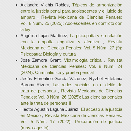
Alejandro Vilchis Robles,
Tópicos de armonización
entre la justicia penal para adolescentes y el juicio de
amparo
,
Revista Mexicana de Ciencias Penales:
Vol. 8 Núm. 25 (2025): Adolescentes en conflicto con
la ley
Angélica Luján Martínez,
La psicopatía y su relación
con la empatía cognitiva y afectiva
,
Revista
Mexicana de Ciencias Penales: Vol. 9 Núm. 27 (9):
Psicopatía: Biología y cultura
José Zamora Grant,
Victimología crítica
,
Revista
Mexicana de Ciencias Penales: Vol. 8 Núm. 24
(2024): Criminalística y prueba pericial
Jesús Florentino García Vázquez, Ryzbel Estefania
Barona Rivero,
Las redes sociales en el delito de
trata de personas
,
Revista Mexicana de Ciencias
Penales: Vol. 8 Núm. 26 (2025): Las ciencias penales
ante la trata de personas II
Héctor Agustín Laguna Juárez,
El acceso a la justicia
en México
,
Revista Mexicana de Ciencias Penales:
Vol. 5 Núm. 17 (2022): Procuración de justicia
(mayo-agosto)