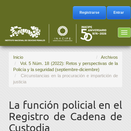
Navegación
principal
Registrarse
Entrar
Contenido
principal
Barra
Tog
lateral
nav
Inicio
Archivos
Vol. 5 Núm. 18 (2022): Retos y perspectivas de la
Policía y la seguridad (septiembre-diciembre)
Circunstancias en la procuración e impartición de
justicia
La función policial en el
Registro de Cadena de
Custodia