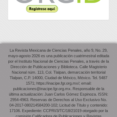
La Revista Mexicana de Ciencias Penales, año 9, No. 29,
mayo-agosto 2026 es una publicación cuatrimestral editada
por el Instituto Nacional de Ciencias Penales, a través de la
Dirección de Publicaciones y Biblioteca. Calle Magisterio
Nacional núm. 113, Col. Tlalpan, demarcación territorial
Tlalpan, C.P. 14000, Ciudad de México, México. Tel. 5487
1571; https://inacipe.fgr.org.mx/; email:
publicaciones@inacipe.fgr.org.mx. Responsable de la
última actualización: Juan Carlos Gómez Espinoza. ISSN:
2954-4963. Reservas de Derechos al Uso Exclusivo No.
04-2017-080214584200-102; Licitud de Título y contenido:
17106. Expediente: CCPRI/3/TC/18/21019 otorgado por la
comisión Calificadora de Publicaciones y Revistas