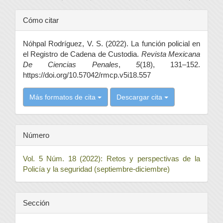
Detalles
Cómo citar
del
Nóhpal Rodríguez, V. S. (2022). La función policial en
artículo
el Registro de Cadena de Custodia.
Revista Mexicana
De Ciencias Penales
,
5
(18), 131–152.
https://doi.org/10.57042/rmcp.v5i18.557
Más formatos de cita
Descargar cita
Número
Vol. 5 Núm. 18 (2022): Retos y perspectivas de la
Policía y la seguridad (septiembre-diciembre)
Sección