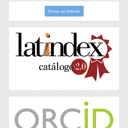
Enviar
Enviar un artículo
un
artículo
latindex
Orcid