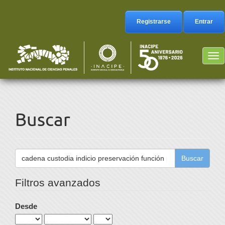
Navegación
principal
Registrarse
Entrar
Contenido
principal
Barra
Tog
lateral
nav
Buscar
Buscar
artículos
por
Filtros avanzados
Desde