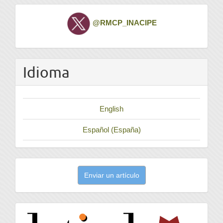
Twitter
@RMCP_INACIPE
Idioma
English
Español (España)
Enviar
Enviar un artículo
un
artículo
latindex