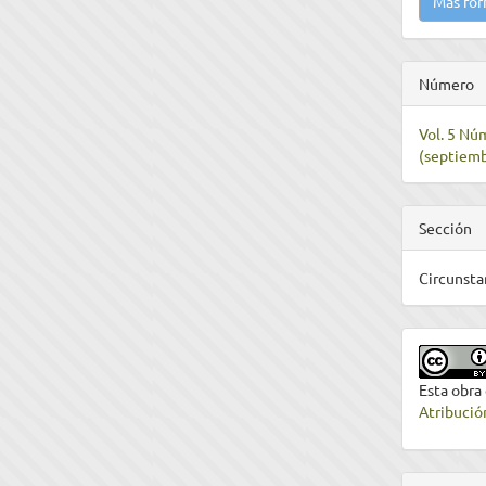
Más for
Número
Vol. 5 Núm
(septiem
Sección
Circunsta
Esta obra
Atribució