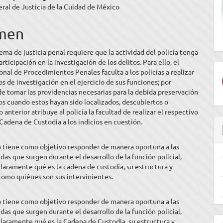
eral de Justicia de la Cuidad de México
ipal
men
ulo
ema de justicia penal requiere que la actividad del policía tenga
rticipación en la investigación de los delitos. Para ello, el
nal de Procedimientos Penales faculta a los policías a realizar
os de investigación en el ejercicio de sus funciones; por
de tomar las providencias necesarias para la debida preservación
ios cuando estos hayan sido localizados, descubiertos o
 anterior atribuye al policía la facultad de realizar el respectivo
Cadena de Custodia a los indicios en cuestión.
o tiene como objetivo responder de manera oportuna a las
das que surgen durante el desarrollo de la función policial,
laramente qué es la cadena de custodia, su estructura y
 como quiénes son sus intervinientes.
o tiene como objetivo responder de manera oportuna a las
das que surgen durante el desarrollo de la función policial,
E
laramente qué es la Cadena de Custodia, su estructura y