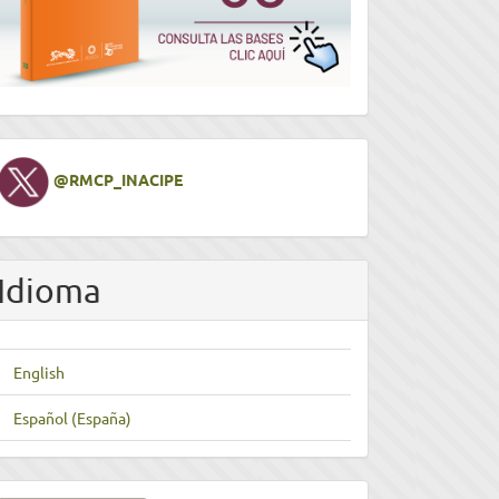
Twitter
@RMCP_INACIPE
Idioma
English
Español (España)
nviar