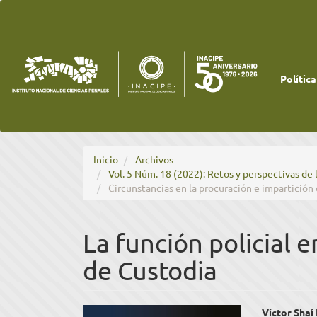
Navegación
principal
Contenido
principal
Barra
lateral
Política
Inicio
Archivos
Vol. 5 Núm. 18 (2022): Retos y perspectivas de 
Circunstancias en la procuración e impartición 
La función policial 
de Custodia
Barra
Cont
Víctor Shaí