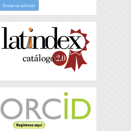
Enviar un artículo
n
rtículo
latindex
Orcid