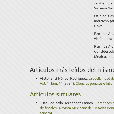
septiembre,
Sistema Nac
Otín del Cas
indicios y p
Nova.
Ramírez Alda
visión epist
Ramírez Aldar
Consideracio
México: Edit
Artículos más leídos del mism
Víctor Shaí Nóhpal Rodríguez,
La posibilidad d
Vol. 4 Núm. 14 (2021): Ciencias penales e inteli
Artículos similares
Juan Abelardo Hernández Franco,
Elementos pa
de fiscales
,
Revista Mexicana de Ciencias Penal
agosto)