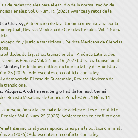
lisis de redes sociales para el estudio de la normalización de
cias Penales: Vol. 6 Núm. 19 (2023): Avances y retos de la
Rico Chávez,
¿Vulneración de la autonomía universitaria por la
 conceptual
,
Revista Mexicana de Ciencias Penales: Vol. 4 Núm.
icia
excepción y justicia transicional
,
Revista Mexicana de Ciencias
cional
sibilidades de la justicia transicional en América Latina. Dos
 Ciencias Penales: Vol. 5 Núm. 16 (2022): Justicia transicional
ra Montes,
Reflexiones críticas en torno a la Ley de Amnistía
,
úm. 25 (2025): Adolescentes en conflicto con la ley
nal y democracia. El caso de Guatemala
,
Revista Mexicana de
ia transicional
z Vázquez, Arodi Farrera, Sergio Padilla Renaud, Germán
ado
,
Revista Mexicana de Ciencias Penales: Vol. 4 Núm. 14
al
,
La prevención social en materia de adolescentes en conflicto
 Penales: Vol. 8 Núm. 25 (2025): Adolescentes en conflicto con
nal Internacional y sus implicaciones para la política criminal
,
úm. 25 (2025): Adolescentes en conflicto con la ley