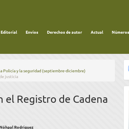
 Editorial
Envíos
Derechos de autor
Actual
Números 
la Policía y la seguridad (septiembre-diciembre)
de justicia
en el Registro de Cadena
enido
 Nóhpal Rodríguez