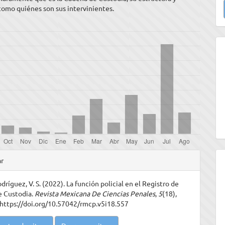
 como quiénes son sus intervinientes.
u
a
les
ar
ríguez, V. S. (2022). La función policial en el Registro de
ulo
e Custodia.
Revista Mexicana De Ciencias Penales
,
5
(18),
https://doi.org/10.57042/rmcp.v5i18.557