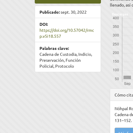
llenado, así
Publicado:
sept. 30, 2022
Descargas
DOI:
https://doi.org/10.57042/rmc
p.v5i18.557
Palabras clave:
Cadena de Custodia, Indicio,
Preservación, Función
Policial, Protocolo
Detal
Cómo cit
del
Nóhpal Rod
artíc
Cadena d
131–152. 