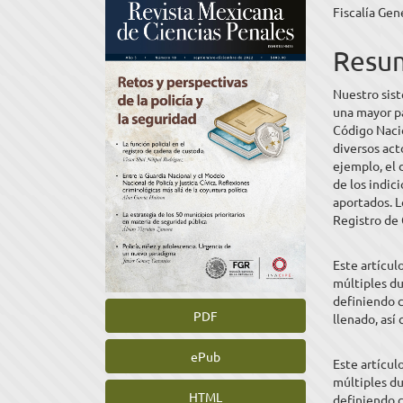
Fiscalía Gen
lateral
princ
del
del
Resu
artículo
artíc
Nuestro sist
una mayor pa
Código Nacio
diversos act
ejemplo, el 
de los indic
aportados. Lo
Registro de 
Este artícul
múltiples du
definiendo c
PDF
llenado, así
ePub
Este artícul
múltiples du
HTML
definiendo c