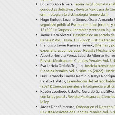
Eduardo Alva Rivera,
Teoría institucional y aná
conductas delictivas
,
Revista Mexicana de Cien
criminología y la victimología (enero-abril)
Hugo Enrique Lozano Gómez, Óscar Armando 
seguridad pública? Esclarecimiento jurídico y
15 (2021): Grupos vulnerables y retos en la just
Jaime Liera Álvarez,
Bastardía de un estado de 
Penales: Vol. 5 Núm. 16 (2022): Justicia transi
Francisco Javier Ramírez Treviño,
Dilemas y po
experiencias comparadas
,
Revista Mexicana de
Alberto Herrera Pérez, Eduardo Alberto Herre
Revista Mexicana de Ciencias Penales: Vol. 8 N
Eva Leticia Orduña Trujillo,
Justicia transicio
Ciencias Penales: Vol. 5 Núm. 16 (2022): Justic
Luis Fernando Cuevas Remigio, Katya Rodrígue
Palafox Palafox,
La evolución del retrato habl
(2021): Ciencias penales e inteligencia artifici
Rubén Escobedo Cabello, Gerardo García Silva
con la ley penal
,
Revista Mexicana de Ciencias
la ley
Javier Dondé Matute,
Ordenar en el Derecho Pe
Revista Mexicana de Ciencias Penales: Vol. 8 N