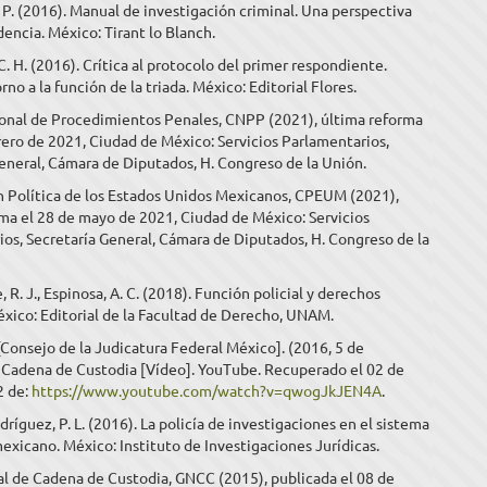
. P. (2016). Manual de investigación criminal. Una perspectiva
dencia. México: Tirant lo Blanch.
. H. (2016). Crítica al protocolo del primer respondiente.
no a la función de la triada. México: Editorial Flores.
onal de Procedimientos Penales, CNPP (2021), última reforma
rero de 2021, Ciudad de México: Servicios Parlamentarios,
eneral, Cámara de Diputados, H. Congreso de la Unión.
n Política de los Estados Unidos Mexicanos, CPEUM (2021),
ma el 28 de mayo de 2021, Ciudad de México: Servicios
os, Secretaría General, Cámara de Diputados, H. Congreso de la
 R. J., Espinosa, A. C. (2018). Función policial y derechos
xico: Editorial de la Facultad de Derecho, UNAM.
. [Consejo de la Judicatura Federal México]. (2016, 5 de
 Cadena de Custodia [Vídeo]. YouTube. Recuperado el 02 de
2 de:
https://www.youtube.com/watch?v=qwogJkJEN4A
.
ríguez, P. L. (2016). La policía de investigaciones en el sistema
exicano. México: Instituto de Investigaciones Jurídicas.
al de Cadena de Custodia, GNCC (2015), publicada el 08 de