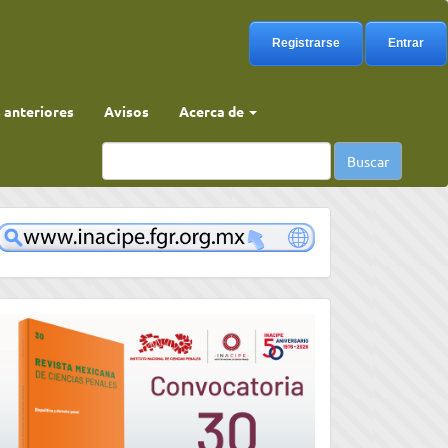
Registrarse
Entrar
anteriores
Avisos
Acerca de
Buscar
www
convocatoria