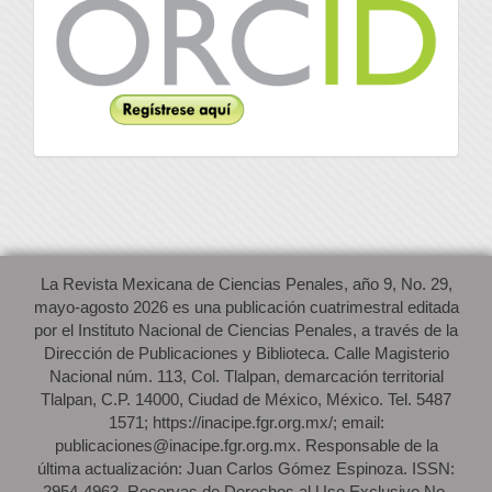
La Revista Mexicana de Ciencias Penales, año 9, No. 29,
mayo-agosto 2026 es una publicación cuatrimestral editada
por el Instituto Nacional de Ciencias Penales, a través de la
Dirección de Publicaciones y Biblioteca. Calle Magisterio
Nacional núm. 113, Col. Tlalpan, demarcación territorial
Tlalpan, C.P. 14000, Ciudad de México, México. Tel. 5487
1571; https://inacipe.fgr.org.mx/; email:
publicaciones@inacipe.fgr.org.mx. Responsable de la
última actualización: Juan Carlos Gómez Espinoza. ISSN:
2954-4963. Reservas de Derechos al Uso Exclusivo No.