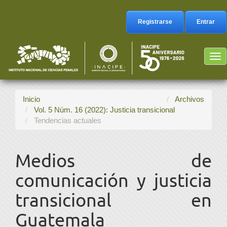
Navegación
principal
Registrarse
Entrar
Contenido
principal
Barra
Tog
lateral
nav
Inicio
Archivos
Vol. 5 Núm. 16 (2022): Justicia transicional
Tendencias actuales
Medios de
comunicación y justicia
transicional en
Guatemala