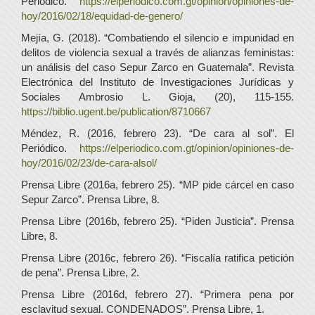
Periódico.
https://elperiodico.com.gt/opinion/opiniones-de-
hoy/2016/02/18/equidad-de-genero/
Mejía, G. (2018). “Combatiendo el silencio e impunidad en
delitos de violencia sexual a través de alianzas feministas:
un análisis del caso Sepur Zarco en Guatemala”. Revista
Electrónica del Instituto de Investigaciones Jurídicas y
Sociales Ambrosio L. Gioja, (20), 115-155.
https://biblio.ugent.be/publication/8710667
Méndez, R. (2016, febrero 23). “De cara al sol”. El
Periódico.
https://elperiodico.com.gt/opinion/opiniones-de-
hoy/2016/02/23/de-cara-alsol/
Prensa Libre (2016a, febrero 25). “MP pide cárcel en caso
Sepur Zarco”. Prensa Libre, 8.
Prensa Libre (2016b, febrero 25). “Piden Justicia”. Prensa
Libre, 8.
Prensa Libre (2016c, febrero 26). “Fiscalía ratifica petición
de pena”. Prensa Libre, 2.
Prensa Libre (2016d, febrero 27). “Primera pena por
esclavitud sexual. CONDENADOS”. Prensa Libre, 1.