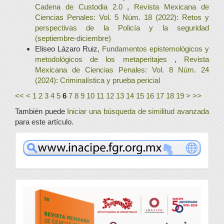
Cadena de Custodia 2.0
,
Revista Mexicana de
Ciencias Penales: Vol. 5 Núm. 18 (2022): Retos y
perspectivas de la Policía y la seguridad
(septiembre-diciembre)
Eliseo Lázaro Ruiz,
Fundamentos epistemológicos y
metodológicos de los metaperitajes
,
Revista
Mexicana de Ciencias Penales: Vol. 8 Núm. 24
(2024): Criminalística y prueba pericial
<<
<
1
2
3
4
5
6
7
8
9
10
11
12
13
14
15
16
17
18
19
>
>>
También puede
Iniciar una búsqueda de similitud avanzada
para este artículo.
www
convocatoria