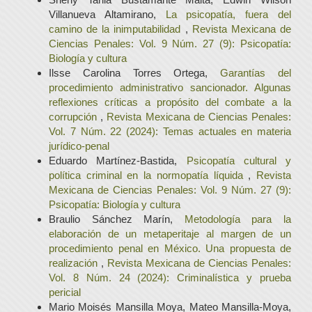
Villanueva Altamirano,
La psicopatía, fuera del
camino de la inimputabilidad
,
Revista Mexicana de
Ciencias Penales: Vol. 9 Núm. 27 (9): Psicopatía:
Biología y cultura
Ilsse Carolina Torres Ortega,
Garantías del
procedimiento administrativo sancionador. Algunas
reflexiones críticas a propósito del combate a la
corrupción
,
Revista Mexicana de Ciencias Penales:
Vol. 7 Núm. 22 (2024): Temas actuales en materia
jurídico-penal
Eduardo Martínez-Bastida,
Psicopatía cultural y
política criminal en la normopatía líquida
,
Revista
Mexicana de Ciencias Penales: Vol. 9 Núm. 27 (9):
Psicopatía: Biología y cultura
Braulio Sánchez Marín,
Metodología para la
elaboración de un metaperitaje al margen de un
procedimiento penal en México. Una propuesta de
realización
,
Revista Mexicana de Ciencias Penales:
Vol. 8 Núm. 24 (2024): Criminalística y prueba
pericial
Mario Moisés Mansilla Moya, Mateo Mansilla-Moya,