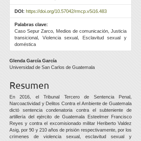
DOI:
https://doi.org/10.57042/rmcp.v5i16.483
Palabras clave:
Caso Sepur Zarco, Medios de comunicación, Justicia
transicional, Violencia sexual, Esclavitud sexual y
doméstica
Contenido
Glenda García García
Universidad de San Carlos de Guatemala
principal
del
Resumen
artículo
En 2016, el Tribunal Tercero de Sentencia Penal,
Narcoactividad y Delitos Contra el Ambiente de Guatemala
dictó sentencia condenatoria contra el subteniente de
artillería del ejército de Guatemala Esteelmer Francisco
Reyes y contra el excomisionado militar Heriberto Valdez
Asig, por 90 y 210 años de prisión respectivamente, por los
crímenes de violencia sexual, esclavitud sexual y