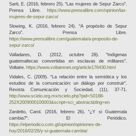
Sarti, E. (2016, febrero 25). “Las mujeres de Sepur Zarco”.
Prensa Libre.
https://www.prensalibre.com/opinion/las-
mujeres-de-sepur-zarco/
Slowing, K. (2016, febrero 24). “A propósito de Sepur
Zarco”. Prensa Libre.
https://www.prensalibre.com/guatemala/a-proposito-de-
sepur-zarco/
Valladares, D. (2012, octubre 28). “Indígenas
guatemaltecas convertidas en esclavas de militares”.
Voltaire.
https://www.voltairenet.org/article176430.html
Vidales, C. (2009). “La relación entre la semiótica y los
estudios de la comunicación: un diálogo por construir”.
Revista Comunicación y Sociedad, (11), 37-71.
http://www.scielo.org.mx/scielo.php?pid=S0188-
252X2009000100003&script=sci_abstract&tlng=en
Zardetto, Carol. (2016, febrero 26). “¿Y si Guatemala
cambia?”. El Periódico.
https://elperiodico.com.gt/opinion/opiniones-de-
hoy/2016/02/26/y-si-guatemala-cambia/