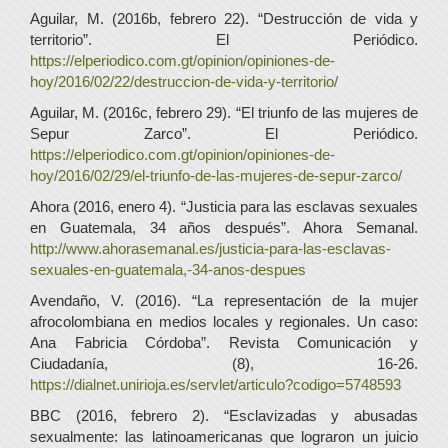
Aguilar, M. (2016b, febrero 22). “Destrucción de vida y
territorio”. El Periódico.
https://elperiodico.com.gt/opinion/opiniones-de-
hoy/2016/02/22/destruccion-de-vida-y-territorio/
Aguilar, M. (2016c, febrero 29). “El triunfo de las mujeres de
Sepur Zarco”. El Periódico.
https://elperiodico.com.gt/opinion/opiniones-de-
hoy/2016/02/29/el-triunfo-de-las-mujeres-de-sepur-zarco/
Ahora (2016, enero 4). “Justicia para las esclavas sexuales
en Guatemala, 34 años después”. Ahora Semanal.
http://www.ahorasemanal.es/justicia-para-las-esclavas-
sexuales-en-guatemala,-34-anos-despues
Avendaño, V. (2016). “La representación de la mujer
afrocolombiana en medios locales y regionales. Un caso:
Ana Fabricia Córdoba”. Revista Comunicación y
Ciudadanía, (8), 16-26.
https://dialnet.unirioja.es/servlet/articulo?codigo=5748593
BBC (2016, febrero 2). “Esclavizadas y abusadas
sexualmente: las latinoamericanas que lograron un juicio