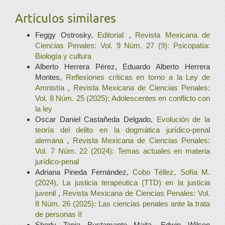
Artículos similares
Feggy Ostrosky,
Editorial
,
Revista Mexicana de
Ciencias Penales: Vol. 9 Núm. 27 (9): Psicopatía:
Biología y cultura
Alberto Herrera Pérez, Eduardo Alberto Herrera
Montes,
Reflexiones críticas en torno a la Ley de
Amnistía
,
Revista Mexicana de Ciencias Penales:
Vol. 8 Núm. 25 (2025): Adolescentes en conflicto con
la ley
Oscar Daniel Castañeda Delgado,
Evolución de la
teoría del delito en la dogmática jurídico-penal
alemana
,
Revista Mexicana de Ciencias Penales:
Vol. 7 Núm. 22 (2024): Temas actuales en materia
jurídico-penal
Adriana Pineda Fernández,
Cobo Téllez, Sofía M.
(2024), La justicia terapéutica (TTD) en la justicia
juvenil
,
Revista Mexicana de Ciencias Penales: Vol.
8 Núm. 26 (2025): Las ciencias penales ante la trata
de personas II
Sherly Tania Bustamante Maita, Edwin Wilson