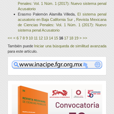
Penales: Vol. 1 Núm. 1 (2017): Nuevo sistema penal
Acusatorio
Erasmo Palemón Alamilla Villeda,
El sistema penal
acusatorio en Baja California Sur
,
Revista Mexicana
de Ciencias Penales: Vol. 1 Núm. 1 (2017): Nuevo
sistema penal Acusatorio
<<
<
6
7
8
9
10
11
12
13
14
15
16
17
18
19
>
>>
También puede
Iniciar una búsqueda de similitud avanzada
para este artículo.
www
convocatoria