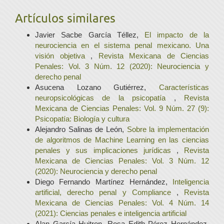
Artículos similares
Javier Sacbe García Téllez,
El impacto de la
neurociencia en el sistema penal mexicano. Una
visión objetiva
,
Revista Mexicana de Ciencias
Penales: Vol. 3 Núm. 12 (2020): Neurociencia y
derecho penal
Asucena Lozano Gutiérrez,
Características
neuropsicológicas de la psicopatía
,
Revista
Mexicana de Ciencias Penales: Vol. 9 Núm. 27 (9):
Psicopatía: Biología y cultura
Alejandro Salinas de León,
Sobre la implementación
de algoritmos de Machine Learning en las ciencias
penales y sus implicaciones jurídicas
,
Revista
Mexicana de Ciencias Penales: Vol. 3 Núm. 12
(2020): Neurociencia y derecho penal
Diego Fernando Martínez Hernández,
Inteligencia
artificial, derecho penal y Compliance
,
Revista
Mexicana de Ciencias Penales: Vol. 4 Núm. 14
(2021): Ciencias penales e inteligencia artificial
Alan García Huitron, Rosa Edith Pérez Hernández,