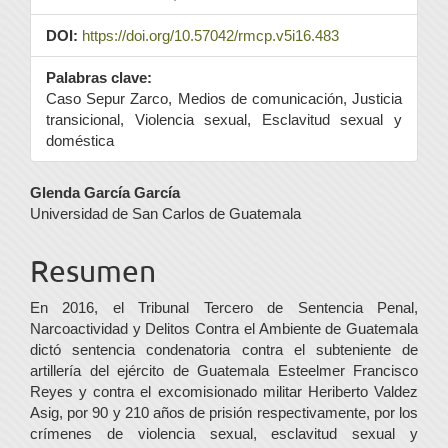
DOI:
https://doi.org/10.57042/rmcp.v5i16.483
Palabras clave:
Caso Sepur Zarco, Medios de comunicación, Justicia
transicional, Violencia sexual, Esclavitud sexual y
doméstica
Contenido
Glenda García García
Universidad de San Carlos de Guatemala
principal
del
Resumen
artículo
En 2016, el Tribunal Tercero de Sentencia Penal,
Narcoactividad y Delitos Contra el Ambiente de Guatemala
dictó sentencia condenatoria contra el subteniente de
artillería del ejército de Guatemala Esteelmer Francisco
Reyes y contra el excomisionado militar Heriberto Valdez
Asig, por 90 y 210 años de prisión respectivamente, por los
crímenes de violencia sexual, esclavitud sexual y