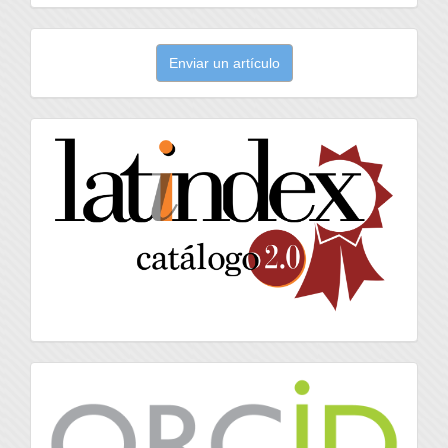
Enviar
Enviar un artículo
un
artículo
latindex
Orcid