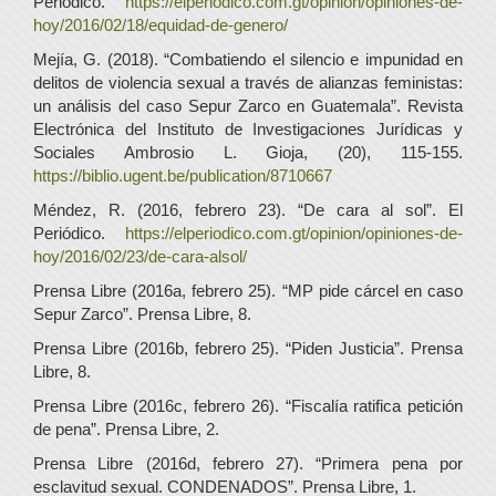
Periódico.
https://elperiodico.com.gt/opinion/opiniones-de-
hoy/2016/02/18/equidad-de-genero/
Mejía, G. (2018). “Combatiendo el silencio e impunidad en
delitos de violencia sexual a través de alianzas feministas:
un análisis del caso Sepur Zarco en Guatemala”. Revista
Electrónica del Instituto de Investigaciones Jurídicas y
Sociales Ambrosio L. Gioja, (20), 115-155.
https://biblio.ugent.be/publication/8710667
Méndez, R. (2016, febrero 23). “De cara al sol”. El
Periódico.
https://elperiodico.com.gt/opinion/opiniones-de-
hoy/2016/02/23/de-cara-alsol/
Prensa Libre (2016a, febrero 25). “MP pide cárcel en caso
Sepur Zarco”. Prensa Libre, 8.
Prensa Libre (2016b, febrero 25). “Piden Justicia”. Prensa
Libre, 8.
Prensa Libre (2016c, febrero 26). “Fiscalía ratifica petición
de pena”. Prensa Libre, 2.
Prensa Libre (2016d, febrero 27). “Primera pena por
esclavitud sexual. CONDENADOS”. Prensa Libre, 1.