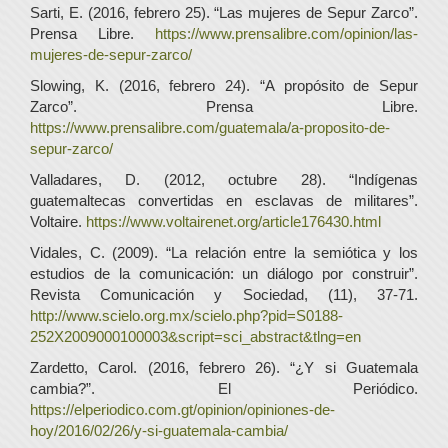
Sarti, E. (2016, febrero 25). “Las mujeres de Sepur Zarco”.
Prensa Libre.
https://www.prensalibre.com/opinion/las-
mujeres-de-sepur-zarco/
Slowing, K. (2016, febrero 24). “A propósito de Sepur
Zarco”. Prensa Libre.
https://www.prensalibre.com/guatemala/a-proposito-de-
sepur-zarco/
Valladares, D. (2012, octubre 28). “Indígenas
guatemaltecas convertidas en esclavas de militares”.
Voltaire.
https://www.voltairenet.org/article176430.html
Vidales, C. (2009). “La relación entre la semiótica y los
estudios de la comunicación: un diálogo por construir”.
Revista Comunicación y Sociedad, (11), 37-71.
http://www.scielo.org.mx/scielo.php?pid=S0188-
252X2009000100003&script=sci_abstract&tlng=en
Zardetto, Carol. (2016, febrero 26). “¿Y si Guatemala
cambia?”. El Periódico.
https://elperiodico.com.gt/opinion/opiniones-de-
hoy/2016/02/26/y-si-guatemala-cambia/