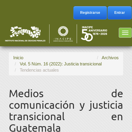
Navegación
principal
Registrarse
Entrar
Contenido
principal
Barra
Tog
lateral
nav
Inicio
Archivos
Vol. 5 Núm. 16 (2022): Justicia transicional
Tendencias actuales
Medios de
comunicación y justicia
transicional en
Guatemala