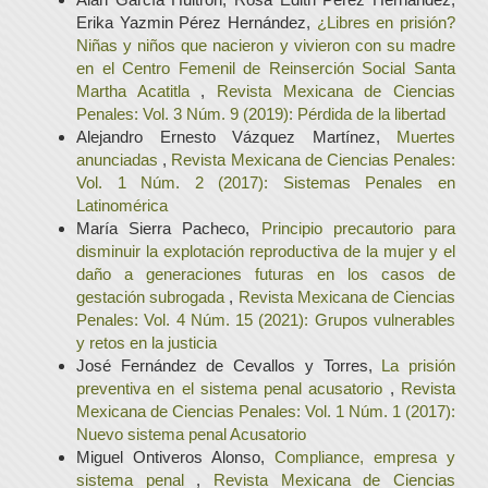
Erika Yazmin Pérez Hernández,
¿Libres en prisión?
Niñas y niños que nacieron y vivieron con su madre
en el Centro Femenil de Reinserción Social Santa
Martha Acatitla
,
Revista Mexicana de Ciencias
Penales: Vol. 3 Núm. 9 (2019): Pérdida de la libertad
Alejandro Ernesto Vázquez Martínez,
Muertes
anunciadas
,
Revista Mexicana de Ciencias Penales:
Vol. 1 Núm. 2 (2017): Sistemas Penales en
Latinomérica
María Sierra Pacheco,
Principio precautorio para
disminuir la explotación reproductiva de la mujer y el
daño a generaciones futuras en los casos de
gestación subrogada
,
Revista Mexicana de Ciencias
Penales: Vol. 4 Núm. 15 (2021): Grupos vulnerables
y retos en la justicia
José Fernández de Cevallos y Torres,
La prisión
preventiva en el sistema penal acusatorio
,
Revista
Mexicana de Ciencias Penales: Vol. 1 Núm. 1 (2017):
Nuevo sistema penal Acusatorio
Miguel Ontiveros Alonso,
Compliance, empresa y
sistema penal
,
Revista Mexicana de Ciencias