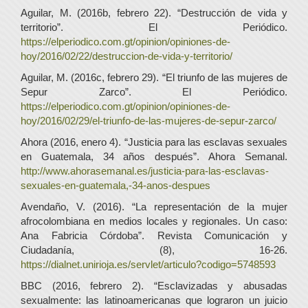
Aguilar, M. (2016b, febrero 22). “Destrucción de vida y
territorio”. El Periódico.
https://elperiodico.com.gt/opinion/opiniones-de-
hoy/2016/02/22/destruccion-de-vida-y-territorio/
Aguilar, M. (2016c, febrero 29). “El triunfo de las mujeres de
Sepur Zarco”. El Periódico.
https://elperiodico.com.gt/opinion/opiniones-de-
hoy/2016/02/29/el-triunfo-de-las-mujeres-de-sepur-zarco/
Ahora (2016, enero 4). “Justicia para las esclavas sexuales
en Guatemala, 34 años después”. Ahora Semanal.
http://www.ahorasemanal.es/justicia-para-las-esclavas-
sexuales-en-guatemala,-34-anos-despues
Avendaño, V. (2016). “La representación de la mujer
afrocolombiana en medios locales y regionales. Un caso:
Ana Fabricia Córdoba”. Revista Comunicación y
Ciudadanía, (8), 16-26.
https://dialnet.unirioja.es/servlet/articulo?codigo=5748593
BBC (2016, febrero 2). “Esclavizadas y abusadas
sexualmente: las latinoamericanas que lograron un juicio