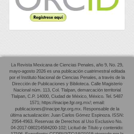
La Revista Mexicana de Ciencias Penales, año 9, No. 29,
mayo-agosto 2026 es una publicación cuatrimestral editada
por el Instituto Nacional de Ciencias Penales, a través de la
Dirección de Publicaciones y Biblioteca. Calle Magisterio
Nacional núm. 113, Col. Tlalpan, demarcación territorial
Tlalpan, C.P. 14000, Ciudad de México, México. Tel. 5487
1571; https://inacipe.fgr.org.mx/; email:
publicaciones@inacipe.fgr.org.mx. Responsable de la
última actualización: Juan Carlos Gómez Espinoza. ISSN:
2954-4963. Reservas de Derechos al Uso Exclusivo No.
04-2017-080214584200-102; Licitud de Título y contenido:
17106. Expediente: CCPRI/3/TC/18/21019 otorgado por la