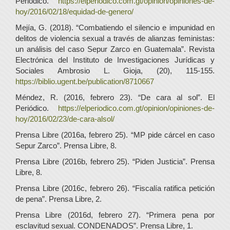
Periódico.
https://elperiodico.com.gt/opinion/opiniones-de-
hoy/2016/02/18/equidad-de-genero/
Mejía, G. (2018). “Combatiendo el silencio e impunidad en
delitos de violencia sexual a través de alianzas feministas:
un análisis del caso Sepur Zarco en Guatemala”. Revista
Electrónica del Instituto de Investigaciones Jurídicas y
Sociales Ambrosio L. Gioja, (20), 115-155.
https://biblio.ugent.be/publication/8710667
Méndez, R. (2016, febrero 23). “De cara al sol”. El
Periódico.
https://elperiodico.com.gt/opinion/opiniones-de-
hoy/2016/02/23/de-cara-alsol/
Prensa Libre (2016a, febrero 25). “MP pide cárcel en caso
Sepur Zarco”. Prensa Libre, 8.
Prensa Libre (2016b, febrero 25). “Piden Justicia”. Prensa
Libre, 8.
Prensa Libre (2016c, febrero 26). “Fiscalía ratifica petición
de pena”. Prensa Libre, 2.
Prensa Libre (2016d, febrero 27). “Primera pena por
esclavitud sexual. CONDENADOS”. Prensa Libre, 1.