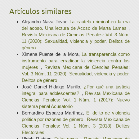
Artículos similares
Alejandro Nava Tovar,
La cautela criminal en la era
del acoso. Una lectura de Acoso de Marta Lamas
,
Revista Mexicana de Ciencias Penales: Vol. 3 Núm.
11 (2020): Sexualidad, violencia y poder. Delitos de
género
Ximena Puente de la Mora,
La transparencia como
instrumento para erradicar la violencia contra las
mujeres
,
Revista Mexicana de Ciencias Penales:
Vol. 3 Núm. 11 (2020): Sexualidad, violencia y poder.
Delitos de género
José Daniel Hidalgo Murillo,
¿Por qué una justicia
integral para adolescentes?
,
Revista Mexicana de
Ciencias Penales: Vol. 1 Núm. 1 (2017): Nuevo
sistema penal Acusatorio
Bernardino Esparza Martínez,
El delito de violencia
política por razones de género
,
Revista Mexicana de
Ciencias Penales: Vol. 1 Núm. 3 (2018): Delitos
Electorales
Ulrich Richter,
Fake news
,
Revista Mexicana de