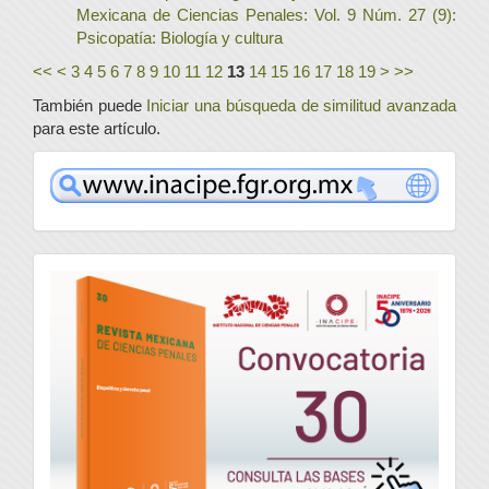
Mexicana de Ciencias Penales: Vol. 9 Núm. 27 (9):
Psicopatía: Biología y cultura
<<
<
3
4
5
6
7
8
9
10
11
12
13
14
15
16
17
18
19
>
>>
También puede
Iniciar una búsqueda de similitud avanzada
para este artículo.
www
convocatoria