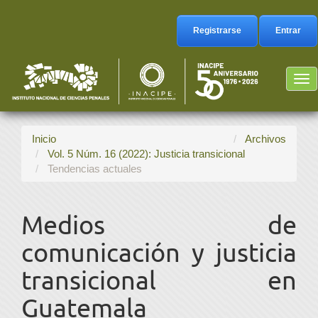
Navegación
principal
Registrarse
Entrar
Contenido
principal
Barra
Tog
lateral
nav
Inicio
Archivos
Vol. 5 Núm. 16 (2022): Justicia transicional
Tendencias actuales
Medios de
comunicación y justicia
transicional en
Guatemala