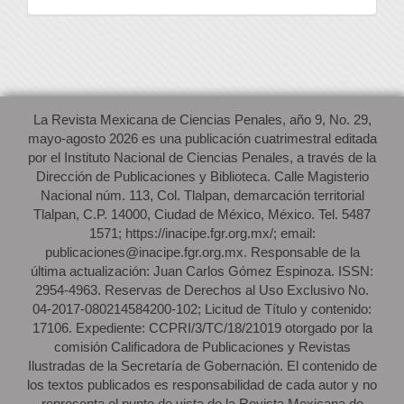
La Revista Mexicana de Ciencias Penales, año 9, No. 29,
mayo-agosto 2026 es una publicación cuatrimestral editada
por el Instituto Nacional de Ciencias Penales, a través de la
Dirección de Publicaciones y Biblioteca. Calle Magisterio
Nacional núm. 113, Col. Tlalpan, demarcación territorial
Tlalpan, C.P. 14000, Ciudad de México, México. Tel. 5487
1571; https://inacipe.fgr.org.mx/; email:
publicaciones@inacipe.fgr.org.mx. Responsable de la
última actualización: Juan Carlos Gómez Espinoza. ISSN:
2954-4963. Reservas de Derechos al Uso Exclusivo No.
04-2017-080214584200-102; Licitud de Título y contenido:
17106. Expediente: CCPRI/3/TC/18/21019 otorgado por la
comisión Calificadora de Publicaciones y Revistas
Ilustradas de la Secretaría de Gobernación. El contenido de
los textos publicados es responsabilidad de cada autor y no
representa el punto de vista de la Revista Mexicana de