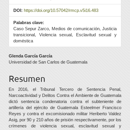
DOI:
https://doi.org/10.57042/rmcp.v5i16.483
Palabras clave:
Caso Sepur Zarco, Medios de comunicación, Justicia
transicional, Violencia sexual, Esclavitud sexual y
doméstica
Contenido
Glenda García García
Universidad de San Carlos de Guatemala
principal
del
Resumen
artículo
En 2016, el Tribunal Tercero de Sentencia Penal,
Narcoactividad y Delitos Contra el Ambiente de Guatemala
dictó sentencia condenatoria contra el subteniente de
artillería del ejército de Guatemala Esteelmer Francisco
Reyes y contra el excomisionado militar Heriberto Valdez
Asig, por 90 y 210 años de prisión respectivamente, por los
crímenes de violencia sexual, esclavitud sexual y