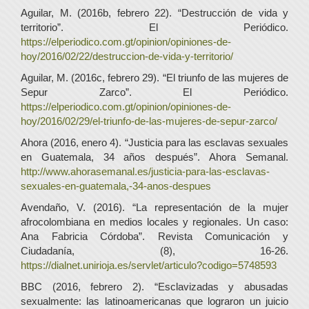
Aguilar, M. (2016b, febrero 22). “Destrucción de vida y
territorio”. El Periódico.
https://elperiodico.com.gt/opinion/opiniones-de-
hoy/2016/02/22/destruccion-de-vida-y-territorio/
Aguilar, M. (2016c, febrero 29). “El triunfo de las mujeres de
Sepur Zarco”. El Periódico.
https://elperiodico.com.gt/opinion/opiniones-de-
hoy/2016/02/29/el-triunfo-de-las-mujeres-de-sepur-zarco/
Ahora (2016, enero 4). “Justicia para las esclavas sexuales
en Guatemala, 34 años después”. Ahora Semanal.
http://www.ahorasemanal.es/justicia-para-las-esclavas-
sexuales-en-guatemala,-34-anos-despues
Avendaño, V. (2016). “La representación de la mujer
afrocolombiana en medios locales y regionales. Un caso:
Ana Fabricia Córdoba”. Revista Comunicación y
Ciudadanía, (8), 16-26.
https://dialnet.unirioja.es/servlet/articulo?codigo=5748593
BBC (2016, febrero 2). “Esclavizadas y abusadas
sexualmente: las latinoamericanas que lograron un juicio