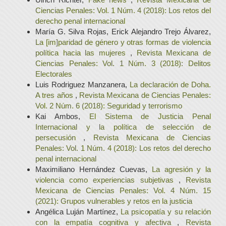
Ciencias Penales: Vol. 1 Núm. 4 (2018): Los retos del
derecho penal internacional
María G. Silva Rojas, Erick Alejandro Trejo Álvarez,
La [im]paridad de género y otras formas de violencia
política hacia las mujeres
,
Revista Mexicana de
Ciencias Penales: Vol. 1 Núm. 3 (2018): Delitos
Electorales
Luis Rodriguez Manzanera,
La declaración de Doha.
A tres años
,
Revista Mexicana de Ciencias Penales:
Vol. 2 Núm. 6 (2018): Seguridad y terrorismo
Kai Ambos,
El Sistema de Justicia Penal
Internacional y la política de selección de
persecusión
,
Revista Mexicana de Ciencias
Penales: Vol. 1 Núm. 4 (2018): Los retos del derecho
penal internacional
Maximiliano Hernández Cuevas,
La agresión y la
violencia como experiencias subjetivas
,
Revista
Mexicana de Ciencias Penales: Vol. 4 Núm. 15
(2021): Grupos vulnerables y retos en la justicia
Angélica Luján Martínez,
La psicopatía y su relación
con la empatía cognitiva y afectiva
,
Revista