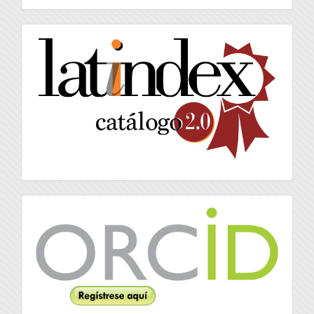
artículo
latindex
Orcid