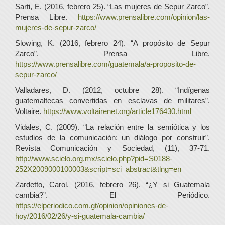
Sarti, E. (2016, febrero 25). “Las mujeres de Sepur Zarco”.
Prensa Libre.
https://www.prensalibre.com/opinion/las-
mujeres-de-sepur-zarco/
Slowing, K. (2016, febrero 24). “A propósito de Sepur
Zarco”. Prensa Libre.
https://www.prensalibre.com/guatemala/a-proposito-de-
sepur-zarco/
Valladares, D. (2012, octubre 28). “Indígenas
guatemaltecas convertidas en esclavas de militares”.
Voltaire.
https://www.voltairenet.org/article176430.html
Vidales, C. (2009). “La relación entre la semiótica y los
estudios de la comunicación: un diálogo por construir”.
Revista Comunicación y Sociedad, (11), 37-71.
http://www.scielo.org.mx/scielo.php?pid=S0188-
252X2009000100003&script=sci_abstract&tlng=en
Zardetto, Carol. (2016, febrero 26). “¿Y si Guatemala
cambia?”. El Periódico.
https://elperiodico.com.gt/opinion/opiniones-de-
hoy/2016/02/26/y-si-guatemala-cambia/