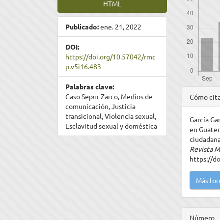
HTML
Publicado:
ene. 21, 2022
DOI:
https://doi.org/10.57042/rmc
p.v5i16.483
Palabras clave:
Detal
Caso Sepur Zarco, Medios de
Cómo cit
del
comunicación, Justicia
transicional, Violencia sexual,
García Gar
artíc
Esclavitud sexual y doméstica
en Guatem
ciudadana
Revista M
https://d
Más for
Número