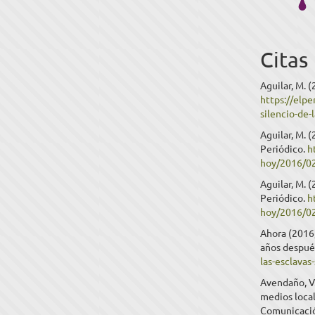
Citas
Aguilar, M. (
https://elp
silencio-de-
Aguilar, M. (
Periódico.
h
hoy/2016/02
Aguilar, M. 
Periódico.
h
hoy/2016/02
Ahora (2016,
años despué
las-esclava
Avendaño, V.
medios local
Comunicación