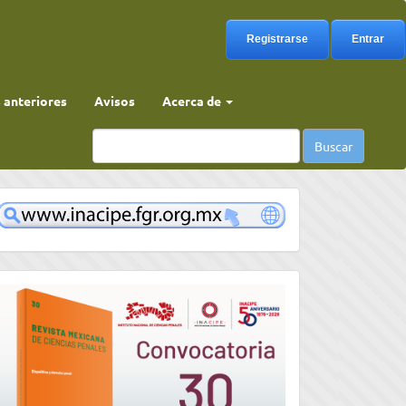
Registrarse
Entrar
anteriores
Avisos
Acerca de
Buscar
www
convocatoria