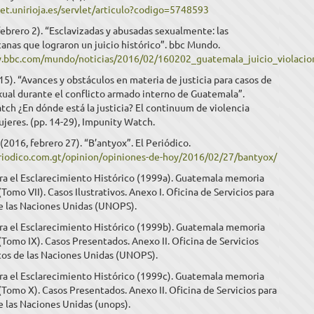
net.unirioja.es/servlet/articulo?codigo=5748593
ebrero 2). “Esclavizadas y abusadas sexualmente: las
anas que lograron un juicio histórico”. bbc Mundo.
w.bbc.com/mundo/noticias/2016/02/160202_guatemala_juicio_violaci
015). “Avances y obstáculos en materia de justicia para casos de
xual durante el conflicto armado interno de Guatemala”.
ch ¿En dónde está la justicia? El continuum de violencia
ujeres. (pp. 14-29), Impunity Watch.
 (2016, febrero 27). “B’antyox”. El Periódico.
eriodico.com.gt/opinion/opiniones-de-hoy/2016/02/27/bantyox/
ra el Esclarecimiento Histórico (1999a). Guatemala memoria
(Tomo VII). Casos Ilustrativos. Anexo I. Oficina de Servicios para
e las Naciones Unidas (UNOPS).
ra el Esclarecimiento Histórico (1999b). Guatemala memoria
 (Tomo IX). Casos Presentados. Anexo II. Oficina de Servicios
tos de las Naciones Unidas (UNOPS).
ra el Esclarecimiento Histórico (1999c). Guatemala memoria
 (Tomo X). Casos Presentados. Anexo II. Oficina de Servicios para
 las Naciones Unidas (unops).