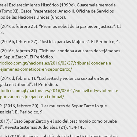
ra el Esclarecimiento Histórico (1999d). Guatemala memoria
. (Tomo XI). Casos Presentados. Anexo II. Oficina de Servicios
os de las Naciones Unidas (unops).
 (2016a, febrero 25). “Premios nobel de la paz piden justicia”. El
-3.
(2016b, febrero 27). “Justicia para las Mujeres”. El Periódico, 4.
 (2016c, febrero 27). “Tribunal condena a autores de vejámenes
 Sepur Zarco”. El Periódico.
eriodico.com.gt/nacionales/2016/02/27/tribunal-condena-a-
vejamenes-cometidos-en-sepur-zarco/
 (2016d, febrero 1). “Esclavitud y violencia sexual en Sepur
gada en tribunal”. El Periódico.
riodico.com.gt/nacionales/2016/02/01/exclavitud-y-violencia-
pur-zarco-es-juzgada-en-tribunal/
. (2016, febrero 20). “Las mujeres de Sepur Zarco lo que
sticia”. El Periódico, 9.
(2017). “Caso Sepur Zarco y el uso del testimonio como prueba
. Revista Sistemas Judiciales, (21), 134-145.
ch (2018). Avances y obstáculos de la justicia transicional en