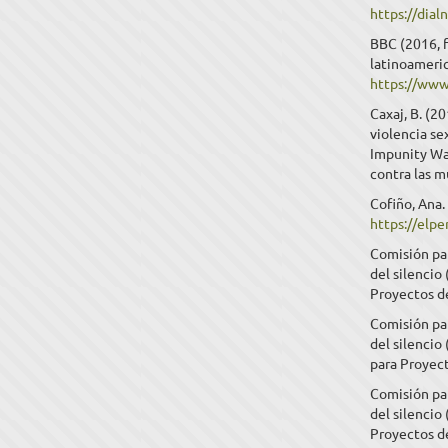
https://dial
BBC (2016, f
latinoameric
https://ww
Caxaj, B. (2
violencia se
Impunity Wat
contra las m
Cofiño, Ana.
https://elp
Comisión pa
del silencio 
Proyectos d
Comisión pa
del silencio
para Proyec
Comisión pa
del silencio
Proyectos de