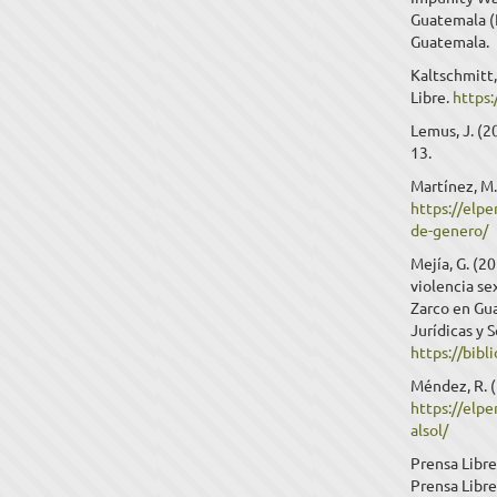
Guatemala (
Guatemala.
Kaltschmitt,
Libre.
https
Lemus, J. (2
13.
Martínez, M.
https://elp
de-genero/
Mejía, G. (2
violencia se
Zarco en Gua
Jurídicas y 
https://bib
Méndez, R. (
https://elp
alsol/
Prensa Libre
Prensa Libre,