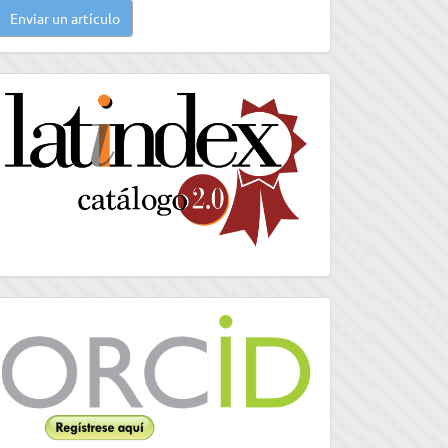
Enviar un artículo
n
rtículo
latindex
Orcid