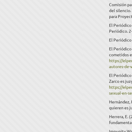
Comisión pa
del silencio
para Proyect
El Periódico
Periódico. 2
El Periódico 
El Periódico
cometidos en
https://elp
autores-de-
El Periódico
Zarco es juz
https://elpe
sexual-en-se
Hernández, R
quieren es ju
Herrera, E. 
fundamental”
Impunity Wat