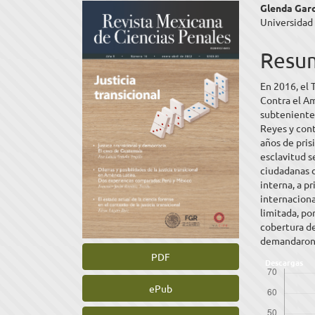
Barra
Cont
Glenda Garc
Universidad
lateral
princ
del
del
Resu
artículo
artíc
En 2016, el 
Contra el A
subteniente 
Reyes y cont
años de pris
esclavitud s
ciudadanas 
interna, a p
internaciona
limitada, po
cobertura de
demandaron 
PDF
Descargas
ePub