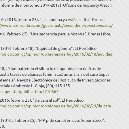
Informe de monitoreo 2014-2017). Oficina de Impunity Watch
 A. (2016, febrero 23). “La condena ya está escrita”. Prensa
://www.prensalibre.com/guatemala/la-condena-ya-esta-escrita/
016, febrero 27). “Una sentencia para la historia”. Prensa Libre,
 (2016, febrero 18). “Equidad de género”. El Periódico.
eriodico.com.gt/opinion/opiniones-de-hoy/2016/02/18/equidad-
018). “Combatiendo el silencio e impunidad en delitos de
xual a través de alianzas feministas: un análisis del caso Sepur
temala”. Revista Electrónica del Instituto de Investigaciones
Sociales Ambrosio L. Gioja, (20), 115-155.
lio.ugent.be/publication/8710667
2016, febrero 23). “De cara al sol”. El Periódico.
eriodico.com.gt/opinion/opiniones-de-hoy/2016/02/23/de-cara-
 (2016a, febrero 25). “MP pide cárcel en caso Sepur Zarco”.
 8.