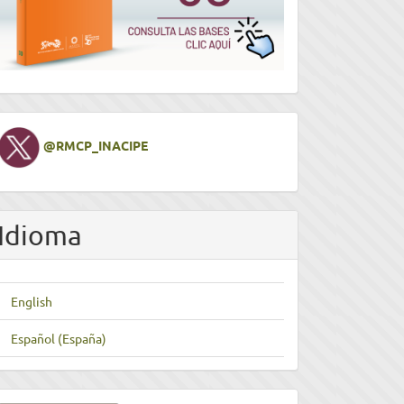
Twitter
@RMCP_INACIPE
Idioma
English
Español (España)
nviar