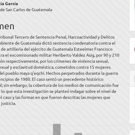
enido
ía García
 de San Carlos de Guatemala
ipal
men
ulo
Tribunal Tercero de Sentencia Penal, Narcoactividad y Delitos
mbiente de Guatemala dictó sentencia condenatoria contra el
de artillería del ejército de Guatemala Esteelmer Francisco
ra el excomisionado militar Heriberto Valdez Asig, por 90 y 210
ión respectivamente, por los crímenes de violencia sexual,
exual y esclavitud doméstica, cometidos contra 15 mujeres
del pueblo maya q'eqchi. Hechos perpetrados durante la guerra
rincipios de 1980. El caso sentó un precedente histórico
l; sin embargo, la cobertura de los medios de comunicación fue
r lo que esta investigación se planteó indagar sobre el nivel de
l caso y las formas en que fueron descritas las mujeres que
justicia.
E