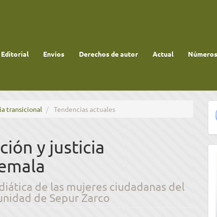
 Editorial
Envíos
Derechos de autor
Actual
Números 
ia transicional
Tendencias actuales
ión y justicia
temala
diática de las mujeres ciudadanas del
unidad de Sepur Zarco