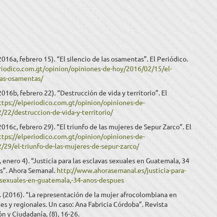
2016a, febrero 15). “El silencio de las osamentas”. El Periódico.
eriodico.com.gt/opinion/opiniones-de-hoy/2016/02/15/el-
las-osamentas/
2016b, febrero 22). “Destrucción de vida y territorio”. El
ttps://elperiodico.com.gt/opinion/opiniones-de-
/22/destruccion-de-vida-y-territorio/
(2016c, febrero 29). “El triunfo de las mujeres de Sepur Zarco”. El
ttps://elperiodico.com.gt/opinion/opiniones-de-
/29/el-triunfo-de-las-mujeres-de-sepur-zarco/
 enero 4). “Justicia para las esclavas sexuales en Guatemala, 34
s”. Ahora Semanal.
http://www.ahorasemanal.es/justicia-para-
s-sexuales-en-guatemala,-34-anos-despues
 (2016). “La representación de la mujer afrocolombiana en
es y regionales. Un caso: Ana Fabricia Córdoba”. Revista
 y Ciudadanía, (8), 16-26.