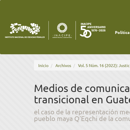
Navegación
principal
Contenido
principal
Barra
lateral
Política
Inicio
Archivos
Vol. 5 Núm. 16 (2022): Justic
Medios de comunicac
transicional en Gua
el caso de la representación me
pueblo maya Q’Eqchi de la com