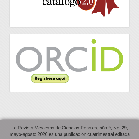
Orcid
La Revista Mexicana de Ciencias Penales, año 9, No. 29,
mayo-agosto 2026 es una publicación cuatrimestral editada