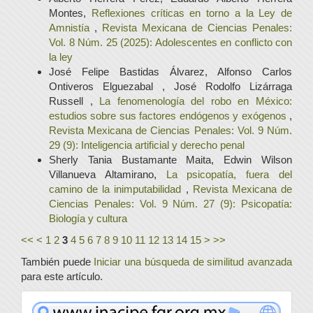
Montes,
Reflexiones críticas en torno a la Ley de
Amnistía
,
Revista Mexicana de Ciencias Penales:
Vol. 8 Núm. 25 (2025): Adolescentes en conflicto con
la ley
José Felipe Bastidas Álvarez, Alfonso Carlos
Ontiveros Elguezabal , José Rodolfo Lizárraga
Russell ,
La fenomenología del robo en México:
estudios sobre sus factores endógenos y exógenos
,
Revista Mexicana de Ciencias Penales: Vol. 9 Núm.
29 (9): Inteligencia artificial y derecho penal
Sherly Tania Bustamante Maita, Edwin Wilson
Villanueva Altamirano,
La psicopatía, fuera del
camino de la inimputabilidad
,
Revista Mexicana de
Ciencias Penales: Vol. 9 Núm. 27 (9): Psicopatía:
Biología y cultura
<<
<
1
2
3
4
5
6
7
8
9
10
11
12
13
14
15
>
>>
También puede
Iniciar una búsqueda de similitud avanzada
para este artículo.
www