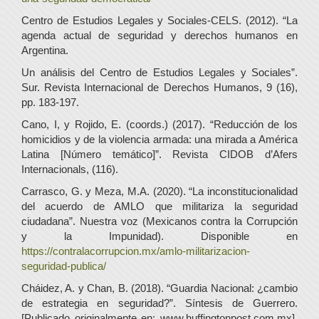
Centro de Estudios Legales y Sociales-CELS. (2012). “La
agenda actual de seguridad y derechos humanos en
Argentina.
Un análisis del Centro de Estudios Legales y Sociales”.
Sur. Revista Internacional de Derechos Humanos, 9 (16),
pp. 183-197.
Cano, I, y Rojido, E. (coords.) (2017). “Reducción de los
homicidios y de la violencia armada: una mirada a América
Latina [Número temático]”. Revista CIDOB d’Afers
Internacionals, (116).
Carrasco, G. y Meza, M.A. (2020). “La inconstitucionalidad
del acuerdo de AMLO que militariza la seguridad
ciudadana”. Nuestra voz (Mexicanos contra la Corrupción
y la Impunidad). Disponible en
https://contralacorrupcion.mx/amlo-militarizacion-
seguridad-publica/
Cháidez, A. y Chan, B. (2018). “Guardia Nacional: ¿cambio
de estrategia en seguridad?”. Síntesis de Guerrero.
[Publicado originalmente en: www.huffingtonpost.com.mx].