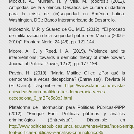
Mockus, A., Murraín, H. y Villa, M. (coords.) (2012).
Antípodas de la violencia. Desafíos de cultura ciudadana
para la crisis de (in)seguridad en América Latina.
Washington, DC.: Banco Interamericano de Desarrollo.
Moloeznik, M.P. y Suárez de G., M.E. (2012). “El proceso
de militarización de la seguridad pública en México (2006–
2010)”. Frontera Norte, 24 (48), pp. 121-144.
Moore, A. C. y Reed, I. A. (2019). “Violence and its
interpretations: towards a semiotic theory of state power”.
Journal of Political Power, 12 (2), pp. 177-199.
Pavón, H. (2019). “María Matilde Ollier: ¿Por qué la
democracia a veces decepciona? (Entrevista)”. Revista Ñ
(El Clarín). Disponible en
https://www.clarin.com/revista-
enie/ideas/maria-matilde-ollier-democracia-veces-
decepciona_0_mBFe5c8oJ.html
Plataforma de Información para Políticas Públicas-PiPP
(2012). “Enrique Font: Políticas públicas y análisis
criminológico (Entrevista)”. Disponible en
http://www.politicaspublicas.uncu.edu.ar/entrevistas/index/enriq
font-politicas-publicas-y-analisis-criminologico35