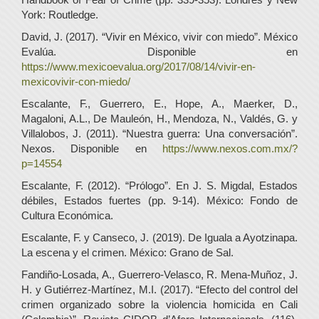
York: Routledge.
David, J. (2017). “Vivir en México, vivir con miedo”. México
Evalúa. Disponible en
https://www.mexicoevalua.org/2017/08/14/vivir-en-
mexicovivir-con-miedo/
Escalante, F., Guerrero, E., Hope, A., Maerker, D.,
Magaloni, A.L., De Mauleón, H., Mendoza, N., Valdés, G. y
Villalobos, J. (2011). “Nuestra guerra: Una conversación”.
Nexos. Disponible en
https://www.nexos.com.mx/?
p=14554
Escalante, F. (2012). “Prólogo”. En J. S. Migdal, Estados
débiles, Estados fuertes (pp. 9-14). México: Fondo de
Cultura Económica.
Escalante, F. y Canseco, J. (2019). De Iguala a Ayotzinapa.
La escena y el crimen. México: Grano de Sal.
Fandiño-Losada, A., Guerrero-Velasco, R. Mena-Muñoz, J.
H. y Gutiérrez-Martínez, M.I. (2017). “Efecto del control del
crimen organizado sobre la violencia homicida en Cali