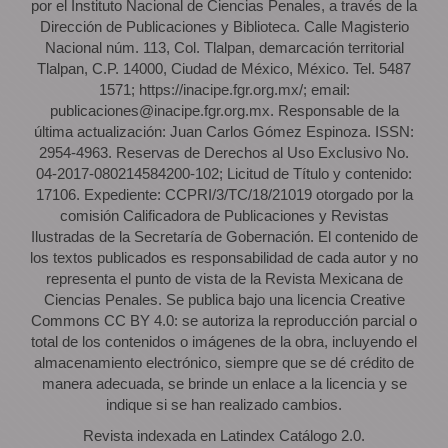
por el Instituto Nacional de Ciencias Penales, a través de la
Dirección de Publicaciones y Biblioteca. Calle Magisterio
Nacional núm. 113, Col. Tlalpan, demarcación territorial
Tlalpan, C.P. 14000, Ciudad de México, México. Tel. 5487
1571; https://inacipe.fgr.org.mx/; email:
publicaciones@inacipe.fgr.org.mx. Responsable de la
última actualización: Juan Carlos Gómez Espinoza. ISSN:
2954-4963. Reservas de Derechos al Uso Exclusivo No.
04-2017-080214584200-102; Licitud de Título y contenido:
17106. Expediente: CCPRI/3/TC/18/21019 otorgado por la
comisión Calificadora de Publicaciones y Revistas
Ilustradas de la Secretaría de Gobernación. El contenido de
los textos publicados es responsabilidad de cada autor y no
representa el punto de vista de la Revista Mexicana de
Ciencias Penales. Se publica bajo una licencia Creative
Commons CC BY 4.0: se autoriza la reproducción parcial o
total de los contenidos o imágenes de la obra, incluyendo el
almacenamiento electrónico, siempre que se dé crédito de
manera adecuada, se brinde un enlace a la licencia y se
indique si se han realizado cambios.
Revista indexada en Latindex Catálogo 2.0.