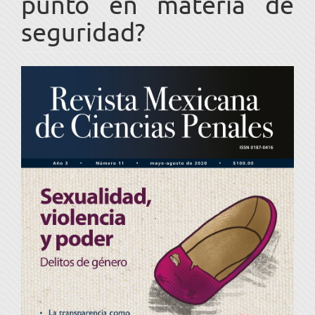
punto en materia de
seguridad?
Barra
lateral
del
artículo