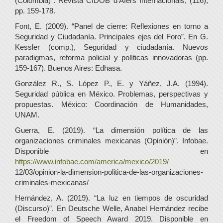
(Colombia)”. Revista CIDOB d’Afers Internacionals, (116),
pp. 159-178.
Font, E. (2009). “Panel de cierre: Reflexiones en torno a
Seguridad y Ciudadanía. Principales ejes del Foro”. En G.
Kessler (comp.), Seguridad y ciudadanía. Nuevos
paradigmas, reforma policial y políticas innovadoras (pp.
159-167). Buenos Aires: Edhasa.
González R., S. López P., E. y Yáñez, J.A. (1994).
Seguridad pública en México. Problemas, perspectivas y
propuestas. México: Coordinación de Humanidades,
UNAM.
Guerra, E. (2019). “La dimensión política de las
organizaciones criminales mexicanas (Opinión)”. Infobae.
Disponible en
https://www.infobae.com/america/mexico/2019/
12/03/opinion-la-dimension-politica-de-las-organizaciones-
criminales-mexicanas/
Hernández, A. (2019). “La luz en tiempos de oscuridad
(Discurso)”. En Deutsche Welle, Anabel Hernández recibe
el Freedom of Speech Award 2019. Disponible en