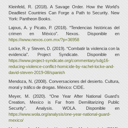
Kleinfeld, R. (2018). A Savage Order. How the World’s
Deadliest Countries Can Forge a Path to Security. New
York: Pantheon Books.
Lajous, A. y Picato, P. (2018). “Tendencias históricas del
crimen en México”. Nexos. Disponible en
https://www.nexos.com.mx/?p=36958
Locke, R. y Steven, D. (2019). “Combatir la violencia con la
evidencia”. Project Syndicate. Disponible en
https://www.project-syndicate.org/commentary/sdg16-
reducing-violence-conflict-homicide-by-rachel-locke-and-
david-steven-2019-08/spanish
Mendoza, N. (2008). Conversaciones del desierto. Cultura,
moral y tráfico de drogas. México: CIDE.
Meyer, M. (2020). “One Year After National Guard’s
Creation, Mexico is Far from Demilitarizing Public
Security”. Analysis. WOLA. Disponible en
https://www.wola.org/analysis/one-year-national-guard-
mexico/