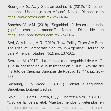
Rodríguez S., A., y Saltalamacchia, N. (2012). “Derechos
humanos: Un espejo para México”. Nexos. Disponible en
https://www.nexos.com.mx/?p=14847
Sánchez V., V.M. (2019). “Seguridad pública en el mundo:
¿quién está al mando?”. Nexos. Disponible en
https://seguridad.nexos.com.mx/?p=1184
Seri, G. y Kubal, M.R. (2019). “How Policy Fields Are Born:
The Rise of Democratic Security in Argentina”. Journal of
Latin American Studies, (51), pp. 137-161.
Serrano, M. (2019). “La estrategia de seguridad de AMLO.
¿De la pacificación a la militarización?”. IUS. Revista del
Instituto de Ciencias Jurídicas de Puebla, 13 (44), pp. 207-
227.
Shearing, C. y Wood, J. (2011). Pensar la seguridad.
Barcelona: Editorial Gedisa.
Silva F., C., Pérez Correa, C., y Gutiérrez Rivas, R. (2012).
“Uso de la fuerza letal: Muertos, heridos y detenidos en
enfrentamientos de las fuerzas federales con presuntos