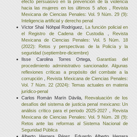
efecto persuasivo en la prevención de la violencia
hacia las mujeres en los últimos 5 años
,
Revista
Mexicana de Ciencias Penales: Vol. 9 Núm. 29 (9):
Inteligencia artificial y derecho penal
Víctor Shaí Nóhpal Rodríguez,
La función policial en
el Registro de Cadena de Custodia
,
Revista
Mexicana de Ciencias Penales: Vol. 5 Núm. 18
(2022): Retos y perspectivas de la Policía y la
seguridad (septiembre-diciembre)
Ilsse Carolina Torres Ortega,
Garantías del
procedimiento administrativo sancionador. Algunas
reflexiones críticas a propósito del combate a la
corrupción
,
Revista Mexicana de Ciencias Penales:
Vol. 7 Núm. 22 (2024): Temas actuales en materia
jurídico-penal
Carlos Román Marín Dávila,
Reevaluación de los
desafíos del sistema de justicia penal mexicano: Un
análisis crítico para el periodo 2025-2027
,
Revista
Mexicana de Ciencias Penales: Vol. 9 Núm. 28 (9):
Retos ante las reformas al Sistema Nacional de
Seguridad Pública
Alberto Herrera Pérez, Eduardo Alberto Herrera