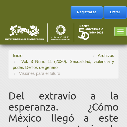
Navegación
principal
Registrarse
Entrar
Contenido
principal
Barra
Tog
lateral
nav
Inicio
Archivos
Vol. 3 Núm. 11 (2020): Sexualidad, violencia y
poder. Delitos de género
Visiones para el futuro
Del extravío a la
esperanza. ¿Cómo
México llegó a este