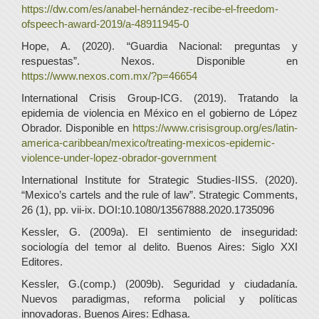
https://dw.com/es/anabel-hernández-recibe-el-freedom-
ofspeech-award-2019/a-48911945-0
Hope, A. (2020). “Guardia Nacional: preguntas y
respuestas”. Nexos. Disponible en
https://www.nexos.com.mx/?p=46654
International Crisis Group-ICG. (2019). Tratando la
epidemia de violencia en México en el gobierno de López
Obrador. Disponible en
https://www.crisisgroup.org/es/latin-
america-caribbean/mexico/treating-mexicos-epidemic-
violence-under-lopez-obrador-government
International Institute for Strategic Studies-IISS. (2020).
“Mexico’s cartels and the rule of law”. Strategic Comments,
26 (1), pp. vii-ix. DOI:10.1080/13567888.2020.1735096
Kessler, G. (2009a). El sentimiento de inseguridad:
sociología del temor al delito. Buenos Aires: Siglo XXI
Editores.
Kessler, G.(comp.) (2009b). Seguridad y ciudadanía.
Nuevos paradigmas, reforma policial y políticas
innovadoras. Buenos Aires: Edhasa.