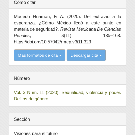
Detalles
Cómo citar
del
Macedo Huamán, F. A. (2020). Del extravío a la
artículo
esperanza. ¿Cómo México llegó a este punto en
materia de seguridad?.
Revista Mexicana De Ciencias
Penales
,
3
(11), 139–168.
https://doi.org/10.57042/rmcp.v3i11.323
Más formatos de cita
Descargar cita
Número
Vol. 3 Núm. 11 (2020): Sexualidad, violencia y poder.
Delitos de género
Sección
Visiones para el futuro