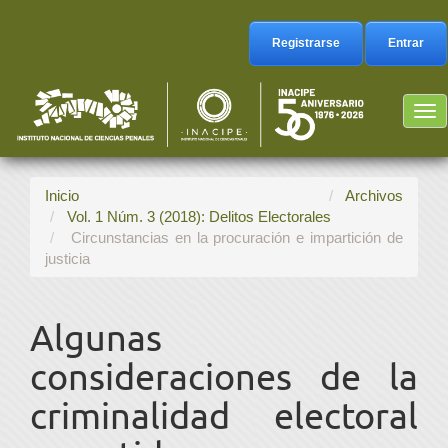
Navegación
principal
Registrarse
Entrar
Contenido
principal
Barra
Tog
lateral
nav
Inicio
Archivos
Vol. 1 Núm. 3 (2018): Delitos Electorales
Circunstancias en la procuración e impartición de
justicia
Algunas
consideraciones de la
criminalidad electoral