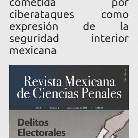
cometida por
ciberataques como
expresión de la
seguridad interior
mexicana
Barra
lateral
del
artículo