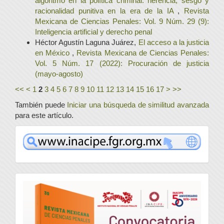
algoritmo en la política criminal: herencia, sesgo y
racionalidad punitiva en la era de la IA
,
Revista
Mexicana de Ciencias Penales: Vol. 9 Núm. 29 (9):
Inteligencia artificial y derecho penal
Héctor Agustín Laguna Juárez,
El acceso a la justicia
en México
,
Revista Mexicana de Ciencias Penales:
Vol. 5 Núm. 17 (2022): Procuración de justicia
(mayo-agosto)
<<
<
1
2
3
4
5
6
7
8
9
10
11
12
13
14
15
16
17
>
>>
También puede
Iniciar una búsqueda de similitud avanzada
para este artículo.
www
convocatoria