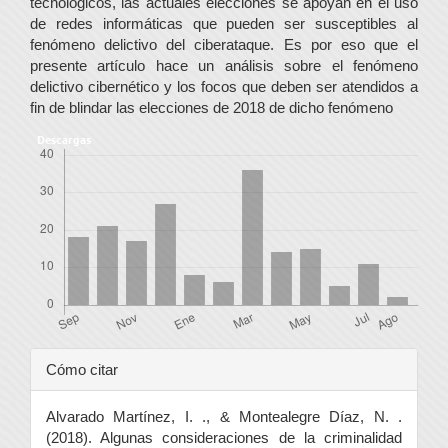
tecnológicos, las actuales elecciones se apoyan en el uso
de redes informáticas que pueden ser susceptibles al
fenómeno delictivo del ciberataque. Es por eso que el
presente artículo hace un análisis sobre el fenómeno
delictivo cibernético y los focos que deben ser atendidos a
fin de blindar las elecciones de 2018 de dicho fenómeno
Descargas
Detalles
Cómo citar
del
Alvarado Martínez, I. ., & Montealegre Díaz, N. .
artículo
(2018). Algunas consideraciones de la criminalidad