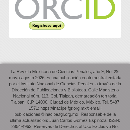
La Revista Mexicana de Ciencias Penales, año 9, No. 29,
mayo-agosto 2026 es una publicación cuatrimestral editada
por el Instituto Nacional de Ciencias Penales, a través de la
Dirección de Publicaciones y Biblioteca. Calle Magisterio
Nacional núm. 113, Col. Tlalpan, demarcación territorial
Tlalpan, C.P. 14000, Ciudad de México, México. Tel. 5487
1571; https://inacipe.fgr.org.mx/; email:
publicaciones@inacipe.fgr.org.mx. Responsable de la
última actualización: Juan Carlos Gómez Espinoza. ISSN:
2954-4963. Reservas de Derechos al Uso Exclusivo No.