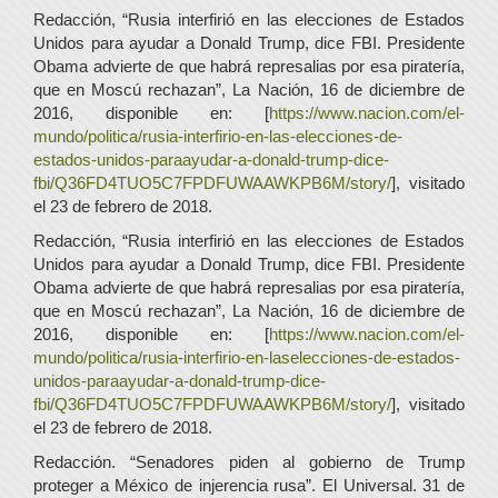
Redacción, “Rusia interfirió en las elecciones de Estados
Unidos para ayudar a Donald Trump, dice FBI. Presidente
Obama advierte de que habrá represalias por esa piratería,
que en Moscú rechazan”, La Nación, 16 de diciembre de
2016, disponible en: [
https://www.nacion.com/el-
mundo/politica/rusia-interfirio-en-las-elecciones-de-
estados-unidos-paraayudar-a-donald-trump-dice-
fbi/Q36FD4TUO5C7FPDFUWAAWKPB6M/story/
], visitado
el 23 de febrero de 2018.
Redacción, “Rusia interfirió en las elecciones de Estados
Unidos para ayudar a Donald Trump, dice FBI. Presidente
Obama advierte de que habrá represalias por esa piratería,
que en Moscú rechazan”, La Nación, 16 de diciembre de
2016, disponible en: [
https://www.nacion.com/el-
mundo/politica/rusia-interfirio-en-laselecciones-de-estados-
unidos-paraayudar-a-donald-trump-dice-
fbi/Q36FD4TUO5C7FPDFUWAAWKPB6M/story/
], visitado
el 23 de febrero de 2018.
Redacción. “Senadores piden al gobierno de Trump
proteger a México de injerencia rusa”. El Universal. 31 de