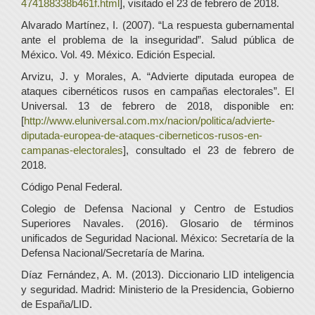
474188338b461f.html
], visitado el 23 de febrero de 2018.
Alvarado Martínez, I. (2007). “La respuesta gubernamental
ante el problema de la inseguridad”. Salud pública de
México. Vol. 49. México. Edición Especial.
Arvizu, J. y Morales, A. “Advierte diputada europea de
ataques cibernéticos rusos en campañas electorales”. El
Universal. 13 de febrero de 2018, disponible en:
[
http://www.eluniversal.com.mx/nacion/politica/advierte-
diputada-europea-de-ataques-ciberneticos-rusos-en-
campanas-electorales
], consultado el 23 de febrero de
2018.
Código Penal Federal.
Colegio de Defensa Nacional y Centro de Estudios
Superiores Navales. (2016). Glosario de términos
unificados de Seguridad Nacional. México: Secretaría de la
Defensa Nacional/Secretaría de Marina.
Díaz Fernández, A. M. (2013). Diccionario LID inteligencia
y seguridad. Madrid: Ministerio de la Presidencia, Gobierno
de España/LID.