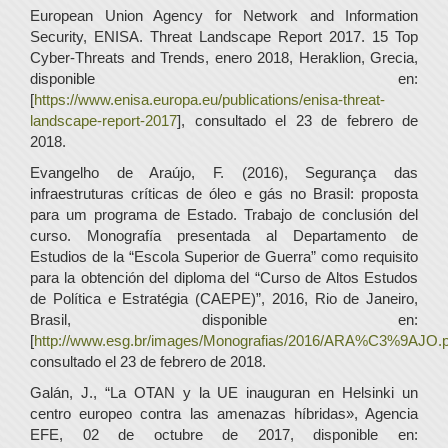
European Union Agency for Network and Information
Security, ENISA. Threat Landscape Report 2017. 15 Top
Cyber-Threats and Trends, enero 2018, Heraklion, Grecia,
disponible en:
[
https://www.enisa.europa.eu/publications/enisa-threat-
landscape-report-2017
], consultado el 23 de febrero de
2018.
Evangelho de Araújo, F. (2016), Segurança das
infraestruturas críticas de óleo e gás no Brasil: proposta
para um programa de Estado. Trabajo de conclusión del
curso. Monografía presentada al Departamento de
Estudios de la “Escola Superior de Guerra” como requisito
para la obtención del diploma del “Curso de Altos Estudos
de Política e Estratégia (CAEPE)”, 2016, Rio de Janeiro,
Brasil, disponible en:
[
http://www.esg.br/images/Monografias/2016/ARA%C3%9AJO.p
consultado el 23 de febrero de 2018.
Galán, J., “La OTAN y la UE inauguran en Helsinki un
centro europeo contra las amenazas híbridas», Agencia
EFE, 02 de octubre de 2017, disponible en: