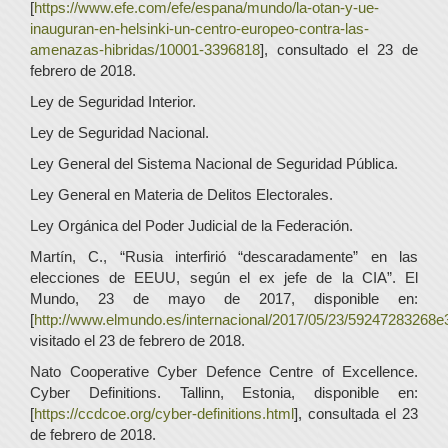
[
https://www.efe.com/efe/espana/mundo/la-otan-y-ue-
inauguran-en-helsinki-un-centro-europeo-contra-las-
amenazas-hibridas/10001-3396818
], consultado el 23 de
febrero de 2018.
Ley de Seguridad Interior.
Ley de Seguridad Nacional.
Ley General del Sistema Nacional de Seguridad Pública.
Ley General en Materia de Delitos Electorales.
Ley Orgánica del Poder Judicial de la Federación.
Martín, C., “Rusia interfirió “descaradamente” en las
elecciones de EEUU, según el ex jefe de la CIA”. El
Mundo, 23 de mayo de 2017, disponible en:
[
http://www.elmundo.es/internacional/2017/05/23/59247283268
visitado el 23 de febrero de 2018.
Nato Cooperative Cyber Defence Centre of Excellence.
Cyber Definitions. Tallinn, Estonia, disponible en:
[
https://ccdcoe.org/cyber-definitions.html
], consultada el 23
de febrero de 2018.