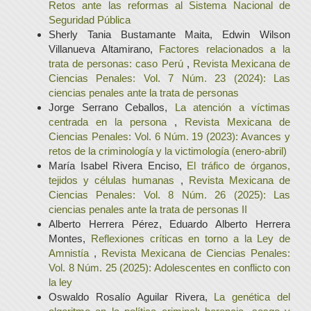
Retos ante las reformas al Sistema Nacional de
Seguridad Pública
Sherly Tania Bustamante Maita, Edwin Wilson
Villanueva Altamirano,
Factores relacionados a la
trata de personas: caso Perú
,
Revista Mexicana de
Ciencias Penales: Vol. 7 Núm. 23 (2024): Las
ciencias penales ante la trata de personas
Jorge Serrano Ceballos,
La atención a víctimas
centrada en la persona
,
Revista Mexicana de
Ciencias Penales: Vol. 6 Núm. 19 (2023): Avances y
retos de la criminología y la victimología (enero-abril)
María Isabel Rivera Enciso,
El tráfico de órganos,
tejidos y células humanas
,
Revista Mexicana de
Ciencias Penales: Vol. 8 Núm. 26 (2025): Las
ciencias penales ante la trata de personas II
Alberto Herrera Pérez, Eduardo Alberto Herrera
Montes,
Reflexiones críticas en torno a la Ley de
Amnistía
,
Revista Mexicana de Ciencias Penales:
Vol. 8 Núm. 25 (2025): Adolescentes en conflicto con
la ley
Oswaldo Rosalío Aguilar Rivera,
La genética del