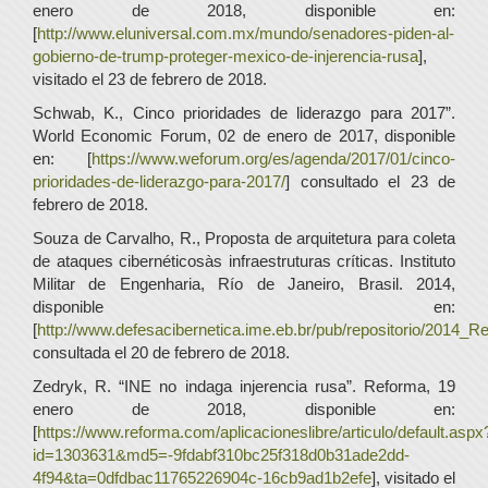
enero de 2018, disponible en:
[
http://www.eluniversal.com.mx/mundo/senadores-piden-al-
gobierno-de-trump-proteger-mexico-de-injerencia-rusa
],
visitado el 23 de febrero de 2018.
Schwab, K., Cinco prioridades de liderazgo para 2017”.
World Economic Forum, 02 de enero de 2017, disponible
en: [
https://www.weforum.org/es/agenda/2017/01/cinco-
prioridades-de-liderazgo-para-2017/
] consultado el 23 de
febrero de 2018.
Souza de Carvalho, R., Proposta de arquitetura para coleta
de ataques cibernéticosàs infraestruturas críticas. Instituto
Militar de Engenharia, Río de Janeiro, Brasil. 2014,
disponible en:
[
http://www.defesacibernetica.ime.eb.br/pub/repositorio/2014_R
consultada el 20 de febrero de 2018.
Zedryk, R. “INE no indaga injerencia rusa”. Reforma, 19
enero de 2018, disponible en:
[
https://www.reforma.com/aplicacioneslibre/articulo/default.aspx
id=1303631&md5=-9fdabf310bc25f318d0b31ade2dd-
4f94&ta=0dfdbac11765226904c-16cb9ad1b2efe
], visitado el