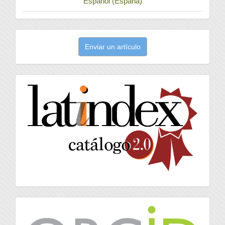
Español (España)
Enviar
Enviar un artículo
un
artículo
latindex
Orcid