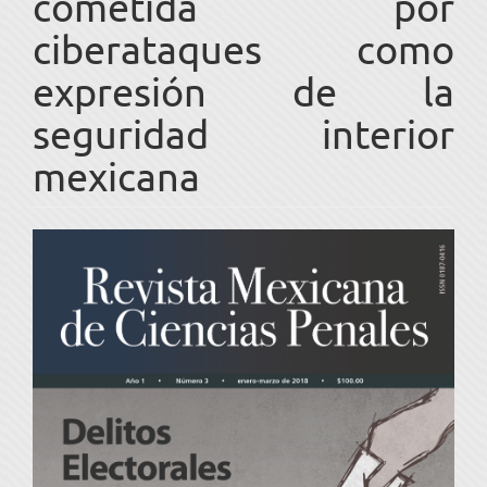
cometida por
ciberataques como
expresión de la
seguridad interior
mexicana
Barra
lateral
del
artículo