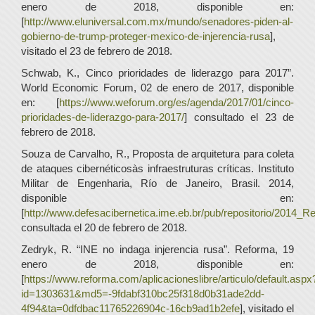
enero de 2018, disponible en:
[
http://www.eluniversal.com.mx/mundo/senadores-piden-al-
gobierno-de-trump-proteger-mexico-de-injerencia-rusa
],
visitado el 23 de febrero de 2018.
Schwab, K., Cinco prioridades de liderazgo para 2017”.
World Economic Forum, 02 de enero de 2017, disponible
en: [
https://www.weforum.org/es/agenda/2017/01/cinco-
prioridades-de-liderazgo-para-2017/
] consultado el 23 de
febrero de 2018.
Souza de Carvalho, R., Proposta de arquitetura para coleta
de ataques cibernéticosàs infraestruturas críticas. Instituto
Militar de Engenharia, Río de Janeiro, Brasil. 2014,
disponible en:
[
http://www.defesacibernetica.ime.eb.br/pub/repositorio/2014_R
consultada el 20 de febrero de 2018.
Zedryk, R. “INE no indaga injerencia rusa”. Reforma, 19
enero de 2018, disponible en:
[
https://www.reforma.com/aplicacioneslibre/articulo/default.aspx
id=1303631&md5=-9fdabf310bc25f318d0b31ade2dd-
4f94&ta=0dfdbac11765226904c-16cb9ad1b2efe
], visitado el