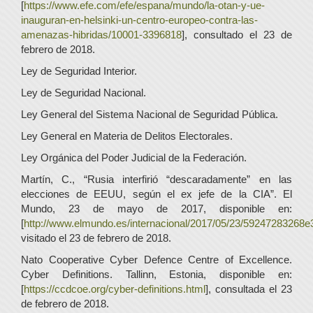
[
https://www.efe.com/efe/espana/mundo/la-otan-y-ue-
inauguran-en-helsinki-un-centro-europeo-contra-las-
amenazas-hibridas/10001-3396818
], consultado el 23 de
febrero de 2018.
Ley de Seguridad Interior.
Ley de Seguridad Nacional.
Ley General del Sistema Nacional de Seguridad Pública.
Ley General en Materia de Delitos Electorales.
Ley Orgánica del Poder Judicial de la Federación.
Martín, C., “Rusia interfirió “descaradamente” en las
elecciones de EEUU, según el ex jefe de la CIA”. El
Mundo, 23 de mayo de 2017, disponible en:
[
http://www.elmundo.es/internacional/2017/05/23/59247283268
visitado el 23 de febrero de 2018.
Nato Cooperative Cyber Defence Centre of Excellence.
Cyber Definitions. Tallinn, Estonia, disponible en:
[
https://ccdcoe.org/cyber-definitions.html
], consultada el 23
de febrero de 2018.