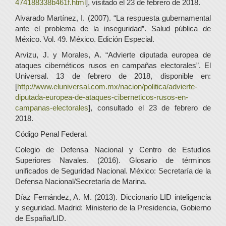
474188338b461f.html
], visitado el 23 de febrero de 2018.
Alvarado Martínez, I. (2007). “La respuesta gubernamental
ante el problema de la inseguridad”. Salud pública de
México. Vol. 49. México. Edición Especial.
Arvizu, J. y Morales, A. “Advierte diputada europea de
ataques cibernéticos rusos en campañas electorales”. El
Universal. 13 de febrero de 2018, disponible en:
[
http://www.eluniversal.com.mx/nacion/politica/advierte-
diputada-europea-de-ataques-ciberneticos-rusos-en-
campanas-electorales
], consultado el 23 de febrero de
2018.
Código Penal Federal.
Colegio de Defensa Nacional y Centro de Estudios
Superiores Navales. (2016). Glosario de términos
unificados de Seguridad Nacional. México: Secretaría de la
Defensa Nacional/Secretaría de Marina.
Díaz Fernández, A. M. (2013). Diccionario LID inteligencia
y seguridad. Madrid: Ministerio de la Presidencia, Gobierno
de España/LID.