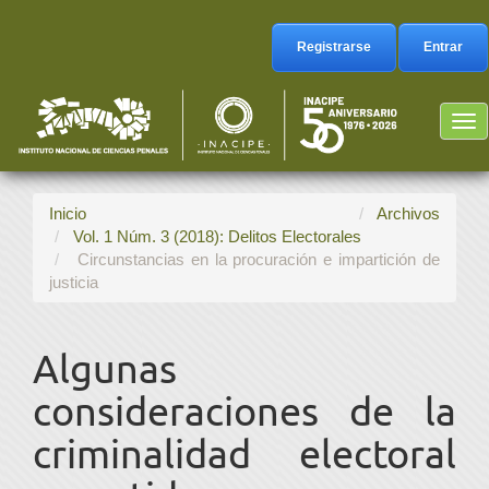
Navegación
principal
Registrarse
Entrar
Contenido
principal
Barra
Tog
lateral
nav
Inicio
Archivos
Vol. 1 Núm. 3 (2018): Delitos Electorales
Circunstancias en la procuración e impartición de
justicia
Algunas
consideraciones de la
criminalidad electoral