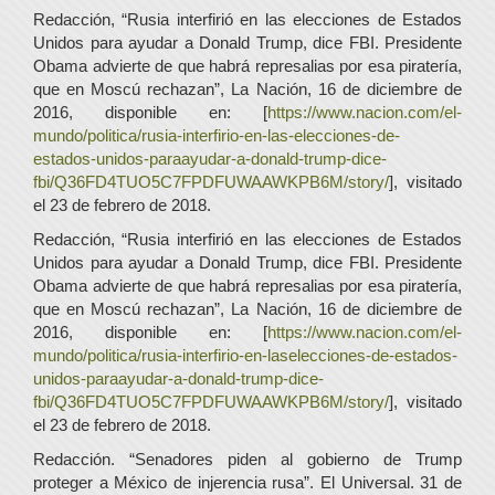
Redacción, “Rusia interfirió en las elecciones de Estados
Unidos para ayudar a Donald Trump, dice FBI. Presidente
Obama advierte de que habrá represalias por esa piratería,
que en Moscú rechazan”, La Nación, 16 de diciembre de
2016, disponible en: [
https://www.nacion.com/el-
mundo/politica/rusia-interfirio-en-las-elecciones-de-
estados-unidos-paraayudar-a-donald-trump-dice-
fbi/Q36FD4TUO5C7FPDFUWAAWKPB6M/story/
], visitado
el 23 de febrero de 2018.
Redacción, “Rusia interfirió en las elecciones de Estados
Unidos para ayudar a Donald Trump, dice FBI. Presidente
Obama advierte de que habrá represalias por esa piratería,
que en Moscú rechazan”, La Nación, 16 de diciembre de
2016, disponible en: [
https://www.nacion.com/el-
mundo/politica/rusia-interfirio-en-laselecciones-de-estados-
unidos-paraayudar-a-donald-trump-dice-
fbi/Q36FD4TUO5C7FPDFUWAAWKPB6M/story/
], visitado
el 23 de febrero de 2018.
Redacción. “Senadores piden al gobierno de Trump
proteger a México de injerencia rusa”. El Universal. 31 de