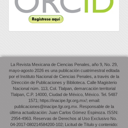
La Revista Mexicana de Ciencias Penales, año 9, No. 29,
mayo-agosto 2026 es una publicación cuatrimestral editada
por el Instituto Nacional de Ciencias Penales, a través de la
Dirección de Publicaciones y Biblioteca. Calle Magisterio
Nacional núm. 113, Col. Tlalpan, demarcación territorial
Tlalpan, C.P. 14000, Ciudad de México, México. Tel. 5487
1571; https://inacipe.fgr.org.mx/; email:
publicaciones@inacipe.fgr.org.mx. Responsable de la
última actualización: Juan Carlos Gómez Espinoza. ISSN:
2954-4963. Reservas de Derechos al Uso Exclusivo No.
04-2017-080214584200-102; Licitud de Título y contenido: