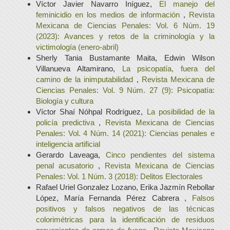
Víctor Javier Navarro Iníguez,
El manejo del
feminicidio en los medios de información
,
Revista
Mexicana de Ciencias Penales: Vol. 6 Núm. 19
(2023): Avances y retos de la criminología y la
victimología (enero-abril)
Sherly Tania Bustamante Maita, Edwin Wilson
Villanueva Altamirano,
La psicopatía, fuera del
camino de la inimputabilidad
,
Revista Mexicana de
Ciencias Penales: Vol. 9 Núm. 27 (9): Psicopatía:
Biología y cultura
Víctor Shaí Nóhpal Rodríguez,
La posibilidad de la
policía predictiva
,
Revista Mexicana de Ciencias
Penales: Vol. 4 Núm. 14 (2021): Ciencias penales e
inteligencia artificial
Gerardo Laveaga,
Cinco pendientes del sistema
penal acusatorio
,
Revista Mexicana de Ciencias
Penales: Vol. 1 Núm. 3 (2018): Delitos Electorales
Rafael Uriel Gonzalez Lozano, Erika Jazmín Rebollar
López, María Fernanda Pérez Cabrera ,
Falsos
positivos y falsos negativos de las técnicas
colorimétricas para la identificación de residuos