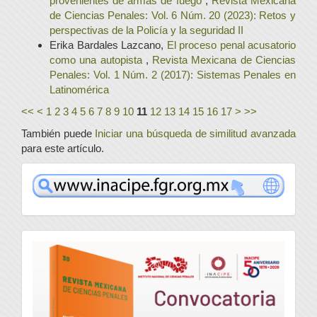
provenientes de armas de fuego
,
Revista Mexicana
de Ciencias Penales: Vol. 6 Núm. 20 (2023): Retos y
perspectivas de la Policía y la seguridad II
Erika Bardales Lazcano,
El proceso penal acusatorio
como una autopista
,
Revista Mexicana de Ciencias
Penales: Vol. 1 Núm. 2 (2017): Sistemas Penales en
Latinomérica
<<
<
1
2
3
4
5
6
7
8
9
10
11
12
13
14
15
16
17
>
>>
También puede
Iniciar una búsqueda de similitud avanzada
para este artículo.
www
convocatoria