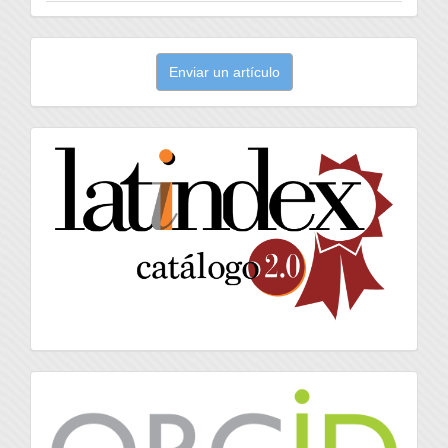
Enviar
Enviar un artículo
un
artículo
latindex
Orcid