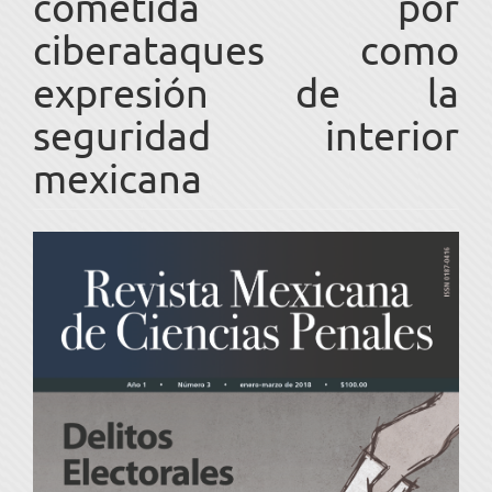
cometida por
ciberataques como
expresión de la
seguridad interior
mexicana
Barra
lateral
del
artículo