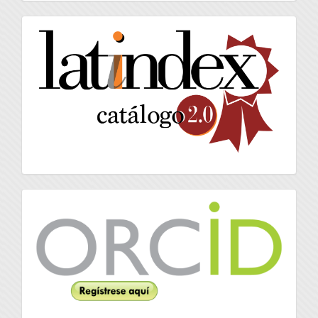
artículo
latindex
Orcid