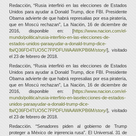
Redacción, “Rusia interfirió en las elecciones de Estados
Unidos para ayudar a Donald Trump, dice FBI. Presidente
Obama advierte de que habrá represalias por esa piratería,
que en Moscú rechazan”, La Nación, 16 de diciembre de
2016, disponible en: [
https://www.nacion.com/el-
mundo/politica/rusia-interfirio-en-las-elecciones-de-
estados-unidos-paraayudar-a-donald-trump-dice-
fbi/Q36FD4TUO5C7FPDFUWAAWKPB6M/story/
], visitado
el 23 de febrero de 2018.
Redacción, “Rusia interfirió en las elecciones de Estados
Unidos para ayudar a Donald Trump, dice FBI. Presidente
Obama advierte de que habrá represalias por esa piratería,
que en Moscú rechazan”, La Nación, 16 de diciembre de
2016, disponible en: [
https://www.nacion.com/el-
mundo/politica/rusia-interfirio-en-laselecciones-de-estados-
unidos-paraayudar-a-donald-trump-dice-
fbi/Q36FD4TUO5C7FPDFUWAAWKPB6M/story/
], visitado
el 23 de febrero de 2018.
Redacción. “Senadores piden al gobierno de Trump
proteger a México de injerencia rusa”. El Universal. 31 de