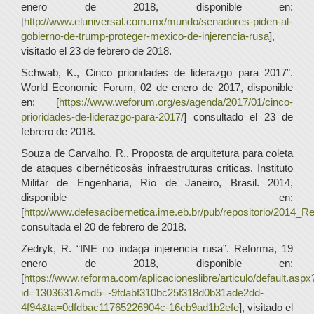
enero de 2018, disponible en:
[
http://www.eluniversal.com.mx/mundo/senadores-piden-al-
gobierno-de-trump-proteger-mexico-de-injerencia-rusa
],
visitado el 23 de febrero de 2018.
Schwab, K., Cinco prioridades de liderazgo para 2017”.
World Economic Forum, 02 de enero de 2017, disponible
en: [
https://www.weforum.org/es/agenda/2017/01/cinco-
prioridades-de-liderazgo-para-2017/
] consultado el 23 de
febrero de 2018.
Souza de Carvalho, R., Proposta de arquitetura para coleta
de ataques cibernéticosàs infraestruturas críticas. Instituto
Militar de Engenharia, Río de Janeiro, Brasil. 2014,
disponible en:
[
http://www.defesacibernetica.ime.eb.br/pub/repositorio/2014_R
consultada el 20 de febrero de 2018.
Zedryk, R. “INE no indaga injerencia rusa”. Reforma, 19
enero de 2018, disponible en:
[
https://www.reforma.com/aplicacioneslibre/articulo/default.aspx
id=1303631&md5=-9fdabf310bc25f318d0b31ade2dd-
4f94&ta=0dfdbac11765226904c-16cb9ad1b2efe
], visitado el