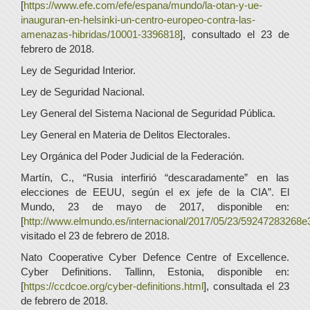
[
https://www.efe.com/efe/espana/mundo/la-otan-y-ue-
inauguran-en-helsinki-un-centro-europeo-contra-las-
amenazas-hibridas/10001-3396818
], consultado el 23 de
febrero de 2018.
Ley de Seguridad Interior.
Ley de Seguridad Nacional.
Ley General del Sistema Nacional de Seguridad Pública.
Ley General en Materia de Delitos Electorales.
Ley Orgánica del Poder Judicial de la Federación.
Martín, C., “Rusia interfirió “descaradamente” en las
elecciones de EEUU, según el ex jefe de la CIA”. El
Mundo, 23 de mayo de 2017, disponible en:
[
http://www.elmundo.es/internacional/2017/05/23/59247283268
visitado el 23 de febrero de 2018.
Nato Cooperative Cyber Defence Centre of Excellence.
Cyber Definitions. Tallinn, Estonia, disponible en:
[
https://ccdcoe.org/cyber-definitions.html
], consultada el 23
de febrero de 2018.