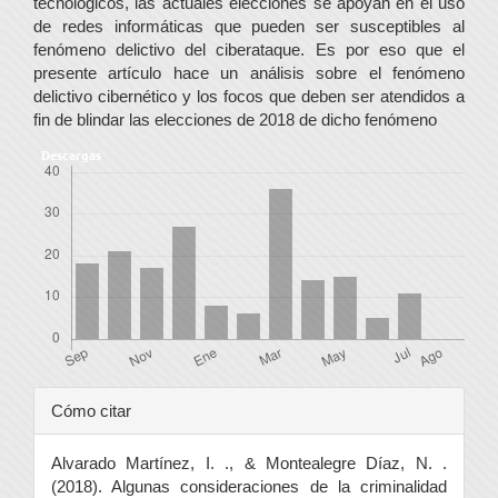
tecnológicos, las actuales elecciones se apoyan en el uso
de redes informáticas que pueden ser susceptibles al
fenómeno delictivo del ciberataque. Es por eso que el
presente artículo hace un análisis sobre el fenómeno
delictivo cibernético y los focos que deben ser atendidos a
fin de blindar las elecciones de 2018 de dicho fenómeno
Descargas
Detalles
Cómo citar
del
Alvarado Martínez, I. ., & Montealegre Díaz, N. .
artículo
(2018). Algunas consideraciones de la criminalidad