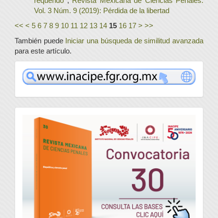
requerido
,
Revista Mexicana de Ciencias Penales:
Vol. 3 Núm. 9 (2019): Pérdida de la libertad
<<
<
5
6
7
8
9
10
11
12
13
14
15
16
17
>
>>
También puede
Iniciar una búsqueda de similitud avanzada
para este artículo.
www
convocatoria