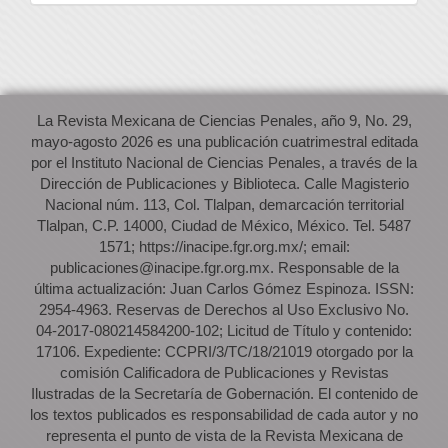
La Revista Mexicana de Ciencias Penales, año 9, No. 29,
mayo-agosto 2026 es una publicación cuatrimestral editada
por el Instituto Nacional de Ciencias Penales, a través de la
Dirección de Publicaciones y Biblioteca. Calle Magisterio
Nacional núm. 113, Col. Tlalpan, demarcación territorial
Tlalpan, C.P. 14000, Ciudad de México, México. Tel. 5487
1571; https://inacipe.fgr.org.mx/; email:
publicaciones@inacipe.fgr.org.mx. Responsable de la
última actualización: Juan Carlos Gómez Espinoza. ISSN:
2954-4963. Reservas de Derechos al Uso Exclusivo No.
04-2017-080214584200-102; Licitud de Título y contenido:
17106. Expediente: CCPRI/3/TC/18/21019 otorgado por la
comisión Calificadora de Publicaciones y Revistas
Ilustradas de la Secretaría de Gobernación. El contenido de
los textos publicados es responsabilidad de cada autor y no
representa el punto de vista de la Revista Mexicana de