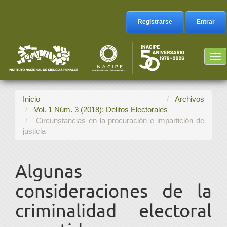
Navegación
principal
Registrarse
Entrar
Contenido
principal
Barra
Tog
lateral
nav
Inicio
Archivos
Vol. 1 Núm. 3 (2018): Delitos Electorales
Circunstancias en la procuración e impartición de
justicia
Algunas
consideraciones de la
criminalidad electoral