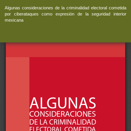
Volver
Algunas consideraciones de la criminalidad electoral cometida
a
por ciberataques como expresión de la seguridad interior
los
mexicana
detalles
del
artículo
De
De
P