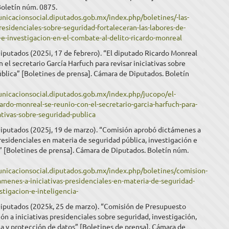
Boletín núm. 0875.
unicacionsocial.diputados.gob.mx/index.php/boletines/-las-
presidenciales-sobre-seguridad-fortaleceran-las-labores-de-
-e-investigacion-en-el-combate-al-delito-ricardo-monreal
putados (2025i, 17 de febrero). “El diputado Ricardo Monreal
n el secretario García Harfuch para revisar iniciativas sobre
blica” [Boletines de prensa]. Cámara de Diputados. Boletín
unicacionsocial.diputados.gob.mx/index.php/jucopo/el-
ardo-monreal-se-reunio-con-el-secretario-garcia-harfuch-para-
iativas-sobre-seguridad-publica
iputados (2025j, 19 de marzo). “Comisión aprobó dictámenes a
presidenciales en materia de seguridad pública, investigación e
” [Boletines de prensa]. Cámara de Diputados. Boletín núm.
unicacionsocial.diputados.gob.mx/index.php/boletines/comision-
menes-a-iniciativas-presidenciales-en-materia-de-seguridad-
stigacion-e-inteligencia-
iputados (2025k, 25 de marzo). “Comisión de Presupuesto
ón a iniciativas presidenciales sobre seguridad, investigación,
a y protección de datos” [Boletines de prensa]. Cámara de