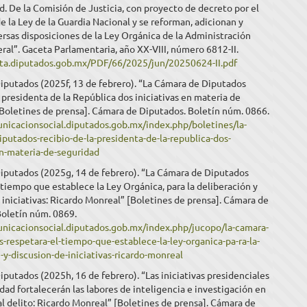
d. De la Comisión de Justicia, con proyecto de decreto por el
e la Ley de la Guardia Nacional y se reforman, adicionan y
rsas disposiciones de la Ley Orgánica de la Administración
ral”. Gaceta Parlamentaria, año XX-VIII, número 6812-II.
eta.diputados.gob.mx/PDF/66/2025/jun/20250624-II.pdf
iputados (2025f, 13 de febrero). “La Cámara de Diputados
a presidenta de la República dos iniciativas en materia de
Boletines de prensa]. Cámara de Diputados. Boletín núm. 0866.
unicacionsocial.diputados.gob.mx/index.php/boletines/la-
putados-recibio-de-la-presidenta-de-la-republica-dos-
en-materia-de-seguridad
iputados (2025g, 14 de febrero). “La Cámara de Diputados
 tiempo que establece la Ley Orgánica, para la deliberación y
 iniciativas: Ricardo Monreal” [Boletines de prensa]. Cámara de
Boletín núm. 0869.
unicacionsocial.diputados.gob.mx/index.php/jucopo/la-camara-
-respetara-el-tiempo-que-establece-la-ley-organica-pa-ra-la-
-y-discusion-de-iniciativas-ricardo-monreal
putados (2025h, 16 de febrero). “Las iniciativas presidenciales
dad fortalecerán las labores de inteligencia e investigación en
l delito: Ricardo Monreal” [Boletines de prensa]. Cámara de