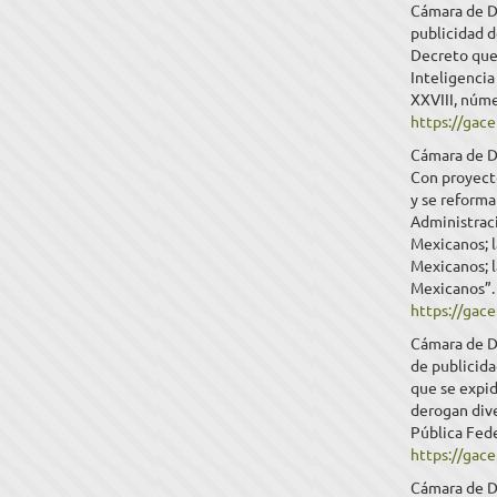
Cámara de D
publicidad 
Decreto que 
Inteligencia
XXVIII, núm
https://gac
Cámara de Di
Con proyecto
y se reforma
Administraci
Mexicanos; l
Mexicanos; 
Mexicanos”. 
https://gac
Cámara de D
de publicida
que se expid
derogan dive
Pública Fede
https://gac
Cámara de D