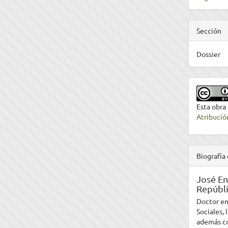
Sección
Dossier
Esta obra
Atribució
Biografía 
José En
Repúbl
Doctor en 
Sociales,
además co