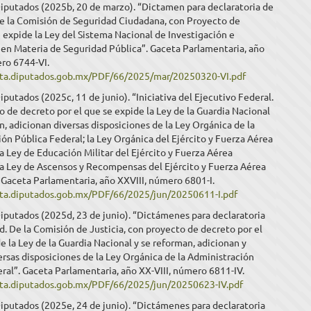
iputados (2025b, 20 de marzo). “Dictamen para declaratoria de
de la Comisión de Seguridad Ciudadana, con Proyecto de
expide la Ley del Sistema Nacional de Investigación e
 en Materia de Seguridad Pública”. Gaceta Parlamentaria, año
ero 6744-VI.
eta.diputados.gob.mx/PDF/66/2025/mar/20250320-VI.pdf
putados (2025c, 11 de junio). “Iniciativa del Ejecutivo Federal.
 de decreto por el que se expide la Ley de la Guardia Nacional
n, adicionan diversas disposiciones de la Ley Orgánica de la
ón Pública Federal; la Ley Orgánica del Ejército y Fuerza Aérea
a Ley de Educación Militar del Ejército y Fuerza Aérea
la Ley de Ascensos y Recompensas del Ejército y Fuerza Aérea
Gaceta Parlamentaria, año XXVIII, número 6801-I.
eta.diputados.gob.mx/PDF/66/2025/jun/20250611-I.pdf
iputados (2025d, 23 de junio). “Dictámenes para declaratoria
d. De la Comisión de Justicia, con proyecto de decreto por el
e la Ley de la Guardia Nacional y se reforman, adicionan y
rsas disposiciones de la Ley Orgánica de la Administración
ral”. Gaceta Parlamentaria, año XX-VIII, número 6811-IV.
eta.diputados.gob.mx/PDF/66/2025/jun/20250623-IV.pdf
iputados (2025e, 24 de junio). “Dictámenes para declaratoria