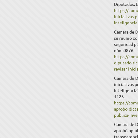
Diputados. 
https://com
iniciativas-
inteligencia
Cámara de Di
se reunió co
seguridad pú
núm.0876.
https://com
diputado-ric
revisar-inic
Cámara de D
iniciativas 
inteligencia
1123.
https://com
aprobo-dicta
publica-inve
Cámara de D
aprobó opini
transparenci