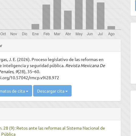
u
a
les
ar
gas, J. E. (2026). Proceso legislativo de las reformas en
ulo
e inteligencia y seguridad pública.
Revista Mexicana De
Penales
,
9
(28), 35–60.
oi.org/10.57042/rmcp.v9i28.972
matos de cita
Descargar cita
m. 28 (9): Retos ante las reformas al Sistema Nacional de
 Pública