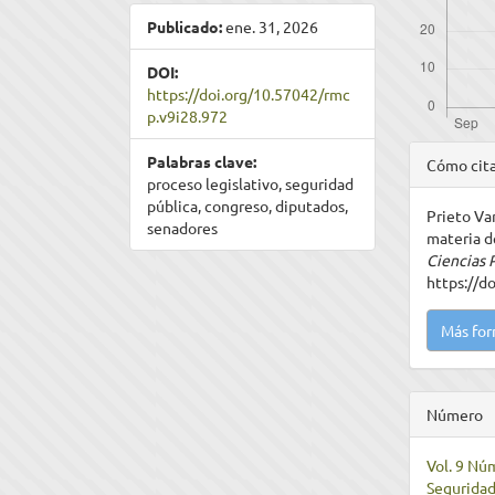
Publicado:
ene. 31, 2026
DOI:
https://doi.org/10.57042/rmc
p.v9i28.972
Detal
Palabras clave:
Cómo cit
proceso legislativo, seguridad
del
pública, congreso, diputados,
Prieto Var
artíc
senadores
materia d
Ciencias 
https://d
Más for
Número
Vol. 9 Nú
Seguridad