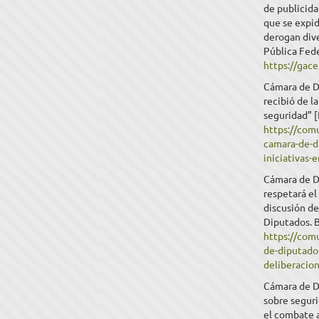
de publicida
que se expid
derogan dive
Pública Fede
https://gac
Cámara de D
recibió de l
seguridad” [
https://com
camara-de-di
iniciativas-
Cámara de D
respetará el
discusión de
Diputados. 
https://com
de-diputados
deliberacion
Cámara de Di
sobre seguri
el combate a