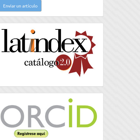
Enviar un artículo
n
rtículo
latindex
Orcid