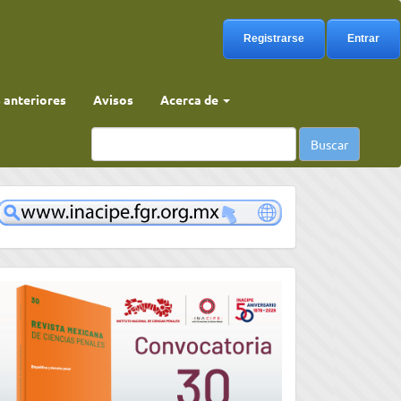
Registrarse
Entrar
anteriores
Avisos
Acerca de
Buscar
www
convocatoria