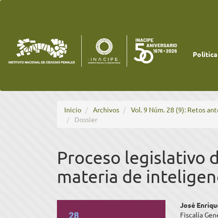
Navegación
principal
Contenido
principal
Barra
lateral
Política
Inicio
Archivos
Vol. 9 Núm. 28 (9): Retos an
Dossier
Proceso legislativo 
materia de inteligen
Barra
Cont
José Enriqu
Fiscalía Gen