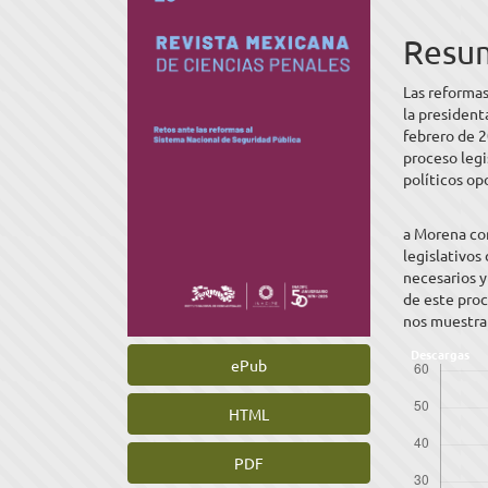
lateral
princ
del
del
Resu
artículo
artíc
Las reformas
la presiden
febrero de 2
proceso legi
políticos op
a Morena con
legislativos
necesarios y
de este proc
nos muestra 
Descargas
ePub
HTML
PDF