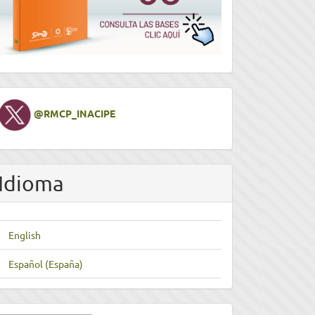
Twitter
@RMCP_INACIPE
Idioma
English
Español (España)
nviar