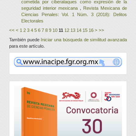
cometida por ciberataques como expresión de la
seguridad interior mexicana
,
Revista Mexicana de
Ciencias Penales: Vol. 1 Núm. 3 (2018): Delitos
Electorales
<<
<
1
2
3
4
5
6
7
8
9
10
11
12
13
14
15
16
>
>>
También puede
Iniciar una búsqueda de similitud avanzada
para este artículo.
www
convocatoria