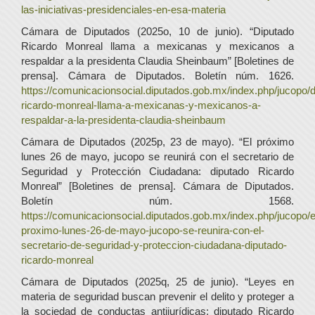
las-iniciativas-presidenciales-en-esa-materia
Cámara de Diputados (2025o, 10 de junio). “Diputado
Ricardo Monreal llama a mexicanas y mexicanos a
respaldar a la presidenta Claudia Sheinbaum” [Boletines de
prensa]. Cámara de Diputados. Boletín núm. 1626.
https://comunicacionsocial.diputados.gob.mx/index.php/jucopo/d
ricardo-monreal-llama-a-mexicanas-y-mexicanos-a-
respaldar-a-la-presidenta-claudia-sheinbaum
Cámara de Diputados (2025p, 23 de mayo). “El próximo
lunes 26 de mayo, jucopo se reunirá con el secretario de
Seguridad y Protección Ciudadana: diputado Ricardo
Monreal” [Boletines de prensa]. Cámara de Diputados.
Boletín núm. 1568.
https://comunicacionsocial.diputados.gob.mx/index.php/jucopo/e
proximo-lunes-26-de-mayo-jucopo-se-reunira-con-el-
secretario-de-seguridad-y-proteccion-ciudadana-diputado-
ricardo-monreal
Cámara de Diputados (2025q, 25 de junio). “Leyes en
materia de seguridad buscan prevenir el delito y proteger a
la sociedad de conductas antijurídicas: diputado Ricardo