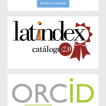
Enviar un artículo
un
artículo
latindex
Orcid