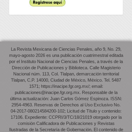
La Revista Mexicana de Ciencias Penales, año 9, No. 29,
mayo-agosto 2026 es una publicación cuatrimestral editada
por el Instituto Nacional de Ciencias Penales, a través de la
Dirección de Publicaciones y Biblioteca. Calle Magisterio
Nacional núm. 113, Col. Tlalpan, demarcación territorial
Tlalpan, C.P. 14000, Ciudad de México, México. Tel. 5487
1571; https://inacipe.fgr.org.mx/; email:
publicaciones@inacipe.fgr.org.mx. Responsable de la
última actualización: Juan Carlos Gómez Espinoza. ISSN:
2954-4963. Reservas de Derechos al Uso Exclusivo No.
04-2017-080214584200-102; Licitud de Título y contenido:
17106. Expediente: CCPRI/3/TC/18/21019 otorgado por la
comisión Calificadora de Publicaciones y Revistas
Ilustradas de la Secretaría de Gobernación. El contenido de