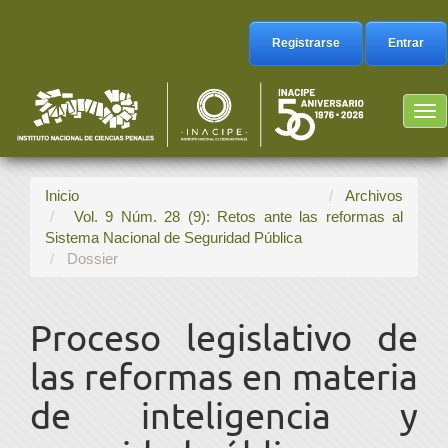
Navegación
principal
Registrarse
Entrar
Contenido
principal
Barra
Tog
lateral
nav
Inicio
Archivos
Vol. 9 Núm. 28 (9): Retos ante las reformas al
Sistema Nacional de Seguridad Pública
Dossier
Proceso legislativo de
las reformas en materia
de inteligencia y