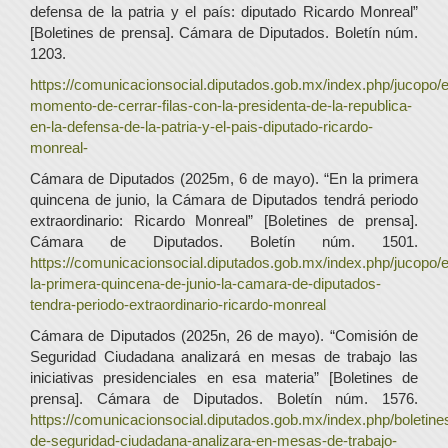
defensa de la patria y el país: diputado Ricardo Monreal”
[Boletines de prensa]. Cámara de Diputados. Boletín núm.
1203.
https://comunicacionsocial.diputados.gob.mx/index.php/jucopo/
momento-de-cerrar-filas-con-la-presidenta-de-la-republica-
en-la-defensa-de-la-patria-y-el-pais-diputado-ricardo-
monreal-
Cámara de Diputados (2025m, 6 de mayo). “En la primera
quincena de junio, la Cámara de Diputados tendrá periodo
extraordinario: Ricardo Monreal” [Boletines de prensa].
Cámara de Diputados. Boletín núm. 1501.
https://comunicacionsocial.diputados.gob.mx/index.php/jucopo/
la-primera-quincena-de-junio-la-camara-de-diputados-
tendra-periodo-extraordinario-ricardo-monreal
Cámara de Diputados (2025n, 26 de mayo). “Comisión de
Seguridad Ciudadana analizará en mesas de trabajo las
iniciativas presidenciales en esa materia” [Boletines de
prensa]. Cámara de Diputados. Boletín núm. 1576.
https://comunicacionsocial.diputados.gob.mx/index.php/boletine
de-seguridad-ciudadana-analizara-en-mesas-de-trabajo-