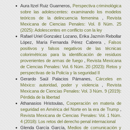
Aura Itzel Ruiz Guarneros,
Perspectiva criminológica
sobre las adolescentes: examinando los modelos
teóricos de la delincuencia femenina
,
Revista
Mexicana de Ciencias Penales: Vol. 8 Núm. 25
(2025): Adolescentes en conflicto con la ley
Rafael Uriel Gonzalez Lozano, Erika Jazmín Rebollar
López, María Fernanda Pérez Cabrera ,
Falsos
positivos y falsos negativos de las técnicas
colorimétricas para la identificación de residuos
provenientes de armas de fuego
,
Revista Mexicana
de Ciencias Penales: Vol. 6 Núm. 20 (2023): Retos y
perspectivas de la Policía y la seguridad II
Gerardo Saúl Palacios Pámanes,
Cárceles en
México: autoridad, poder y violencia
,
Revista
Mexicana de Ciencias Penales: Vol. 3 Núm. 9 (2019):
Pérdida de la libertad
Athanasios Hristoulas,
Cooperación en materia de
seguridad en América del Norte en la era de Trump
,
Revista Mexicana de Ciencias Penales: Vol. 1 Núm.
4 (2018): Los retos del derecho penal internacional
Glenda García García,
Medios de comunicación y