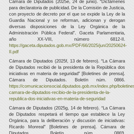
Cámara de Diputados (2025e, 24 de junio). “Dictámenes
para declaratoria de publicidad. De la Comisión de Justicia,
con proyecto de decreto por el que se expide la Ley de la
Guardia Nacional y se reforman, adicionan y derogan
diversas disposiciones de la Ley Orgánica de la
Administración Pública Federal”. Gaceta Parlamentaria,
año XX-VIII, número 6812-II.
https://gaceta.diputados.gob.mx/PDF/66/2025/jun/20250624-
II.pdf
Cámara de Diputados (2025f, 13 de febrero). “La Cámara
de Diputados recibió de la presidenta de la República dos
iniciativas en materia de seguridad” [Boletines de prensa].
Cámara de Diputados. Boletín núm. 0866.
https://comunicacionsocial.diputados.gob.mx/index.php/boletines
camara-de-diputados-recibio-de-la-presidenta-de-la-
republica-dos-iniciativas-en-materia-de-seguridad
Cámara de Diputados (2025g, 14 de febrero). “La Cámara
de Diputados respetará el tiempo que establece la Ley
Orgánica, para la deliberación y discusión de iniciativas:
Ricardo Monreal” [Boletines de prensa]. Cámara de
Diputados. Boletín núm. 0869.