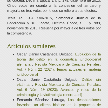
su Gaceta. Décima Época, t. I, p. 278, diciembre de 2013.
Cinco votos en cuanto a la concesión del amparo y
mayoría de tres votos por lo que se refiere a sus efectos.
Tesis 1a. CCCLXVII/2015, Semanario Judicial de la
Federación y su Gaceta, Décima Época, t. I, p. 989,
noviembre de 2015. Resuelta por mayoría de tres votos por
la competencia.
Artículos similares
Oscar Daniel Castañeda Delgado,
Evolución de la
teoría del delito en la dogmática jurídico-penal
alemana
,
Revista Mexicana de Ciencias Penales:
Vol. 7 Núm. 22 (2024): Temas actuales en materia
jurídico-penal
Oscar Daniel Castañeda Delgado,
Delitos sin
víctimas
,
Revista Mexicana de Ciencias Penales:
Vol. 6 Núm. 19 (2023): Avances y retos de la
criminología y la victimología (enero-abril)
Fernando Sánchez Lárraga,
Las desapariciones
forzadas, un dilema bioético en la propuesta de