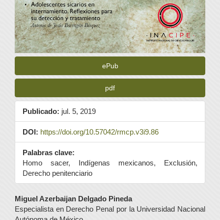
ePub
pdf
Publicado:
jul. 5, 2019
DOI:
https://doi.org/10.57042/rmcp.v3i9.86
Palabras clave:
Homo sacer, Indígenas mexicanos, Exclusión,
Derecho penitenciario
Contenido
Miguel Azerbaijan Delgado Pineda
Especialista en Derecho Penal por la Universidad Nacional
principal
Autónoma de México