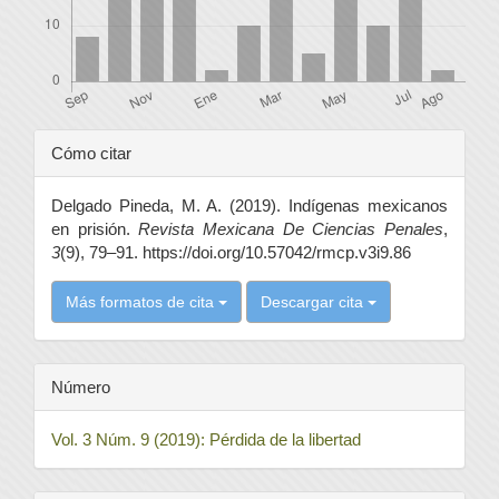
Detalles
Cómo citar
del
Delgado Pineda, M. A. (2019). Indígenas mexicanos
artículo
en prisión.
Revista Mexicana De Ciencias Penales
,
3
(9), 79–91. https://doi.org/10.57042/rmcp.v3i9.86
Más formatos de cita
Descargar cita
Número
Vol. 3 Núm. 9 (2019): Pérdida de la libertad