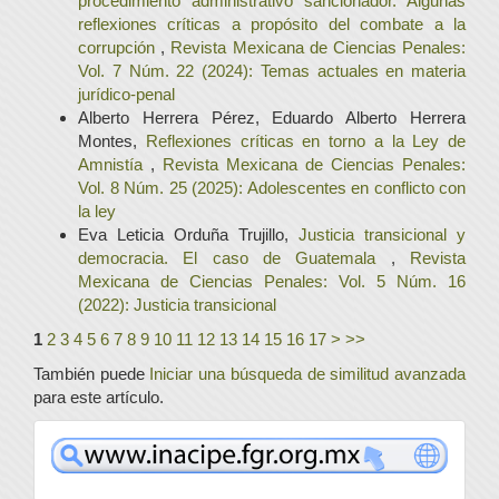
procedimiento administrativo sancionador. Algunas
reflexiones críticas a propósito del combate a la
corrupción
,
Revista Mexicana de Ciencias Penales:
Vol. 7 Núm. 22 (2024): Temas actuales en materia
jurídico-penal
Alberto Herrera Pérez, Eduardo Alberto Herrera
Montes,
Reflexiones críticas en torno a la Ley de
Amnistía
,
Revista Mexicana de Ciencias Penales:
Vol. 8 Núm. 25 (2025): Adolescentes en conflicto con
la ley
Eva Leticia Orduña Trujillo,
Justicia transicional y
democracia. El caso de Guatemala
,
Revista
Mexicana de Ciencias Penales: Vol. 5 Núm. 16
(2022): Justicia transicional
1
2
3
4
5
6
7
8
9
10
11
12
13
14
15
16
17
>
>>
También puede
Iniciar una búsqueda de similitud avanzada
para este artículo.
www