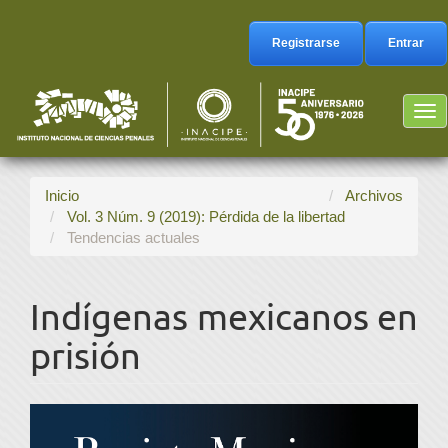
Navegación
principal
Registrarse
Entrar
Contenido
principal
Barra
Tog
lateral
nav
Inicio
Archivos
Vol. 3 Núm. 9 (2019): Pérdida de la libertad
Tendencias actuales
Indígenas mexicanos en
prisión
Barra