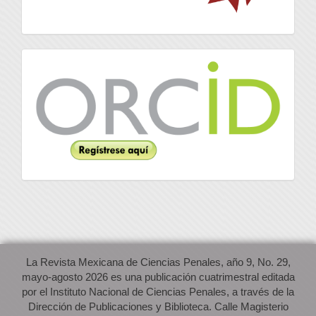
Orcid
La Revista Mexicana de Ciencias Penales, año 9, No. 29,
mayo-agosto 2026 es una publicación cuatrimestral editada
por el Instituto Nacional de Ciencias Penales, a través de la
Dirección de Publicaciones y Biblioteca. Calle Magisterio