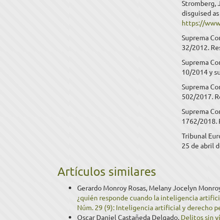
Stromberg, J
disguised as
https://www
Suprema Cort
32/2012. Res
Suprema Cort
10/2014 y s
Suprema Cort
502/2017. R
Suprema Cort
1762/2018. 
Tribunal Eu
25 de abril 
Artículos similares
Gerardo Monroy Rosas, Melany Jocelyn Monro
¿quién responde cuando la inteligencia artific
Núm. 29 (9): Inteligencia artificial y derecho p
Oscar Daniel Castañeda Delgado,
Delitos sin 