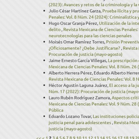
(2023): Avances y retos de la criminología y la
Julio César Martínez Garza,
Prueba ilícita y p
Penales: Vol. 8 Núm. 24 (2024): Criminalística 
Hugo Oscar Granja Pérez,
Utilización de la int
delito
,
Revista Mexicana de Ciencias Penales: V
neurotecnologías para las ciencias penales
Moisés Omar Ramírez Torres,
Prisión Preventi
¿Oficiosamente? ¿Debe Justificarse?
,
Revista 
Procuración de justicia (mayo-agosto)
Jaime Ernesto García Villegas,
La prescripción
Mexicana de Ciencias Penales: Vol. 8 Núm. 26 (2
Alberto Herrera Pérez, Eduardo Alberto Herre
Revista Mexicana de Ciencias Penales: Vol. 8 N
Héctor Agustín Laguna Juárez,
El acceso a la 
Núm. 17 (2022): Procuración de justicia (mayo
Lauro Rubén Rodríguez Zamora,
Aspectos crít
Mexicana de Ciencias Penales: Vol. 9 Núm. 28 (
Pública
Eduardo Lozano Tovar,
Las instituciones polic
justicia penal para adolescentes
,
Revista Mexi
justicia (mayo-agosto)
<<
<
1
2
3
4
5
6
7
8
9
10
11
12
13
14
15
16
17
18
19
2