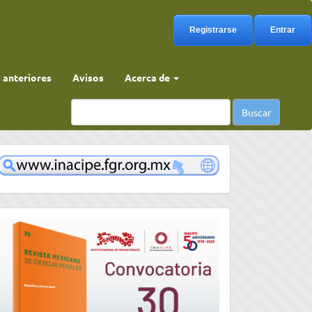
Registrarse
Entrar
anteriores
Avisos
Acerca de
Buscar
www
convocatoria