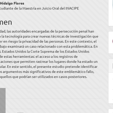
enido
 Hidalgo Flores
udiante de la Maestría en Juicio Oral del INACIPE
ipal
men
ulo
idad, las autoridades encargadas de la persecución penal han
la tecnología para crear nuevas técnicas de investigación que
r en riesgo la privacidad de las personas. En este contexto, el
bajo examinará un caso relacionado con esta problemática. En
s.
Estados Unidos la Corte Suprema de los Estados Unidos
de estas herramientas: el acceso a los registros de
aciones que permiten rastrear los lugares donde ha estado un
ular. En este sentido, el presente estudio pretende identificar
os argumentos más significativos de este emblemático fallo,
quellos que podrían ser utilizados en casos posteriores.
E