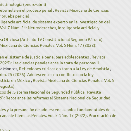
 victimología (enero-abril)
rueba nula en el proceso penal
,
Revista Mexicana de Ciencias
y prueba pericial
eligencia artificial de sistema experto en la investigación del
ol. 7 Núm. 21: Neuroderechos, inteligencia artificial y
va Oficiosa (Articulo 19 Constitucional Segundo Párrafo)
Mexicana de Ciencias Penales: Vol. 5 Núm. 17 (2022):
 en el sistema de justicia penal para adolescentes
,
Revista
025): Las ciencias penales ante la trata de personas II
ra Montes,
Reflexiones críticas en torno a la Ley de Amnistía
,
úm. 25 (2025): Adolescentes en conflicto con la ley
justicia en México
,
Revista Mexicana de Ciencias Penales: Vol. 5
-agosto)
icos del Sistema Nacional de Seguridad Pública
,
Revista
9): Retos ante las reformas al Sistema Nacional de Seguridad
iales y la presunción de adolescencia, polos fundamentales de la
cana de Ciencias Penales: Vol. 5 Núm. 17 (2022): Procuración de
0
>
>>