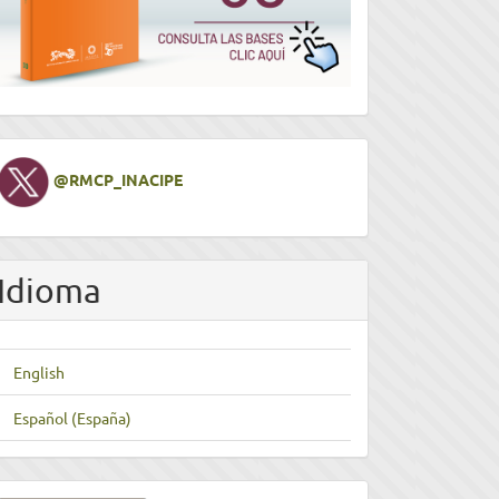
Twitter
@RMCP_INACIPE
Idioma
English
Español (España)
nviar