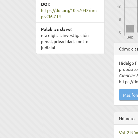
DOI:
https://doi.org/10.57042/rmc
p.v2i6.714
Palabras clave:
era digital, investigación
penal, privacidad, control
Detal
judicial
Cómo cit
del
Hidalgo Fl
artíc
propósito
Ciencias 
https://d
Más for
Número
Vol. 2 Nú