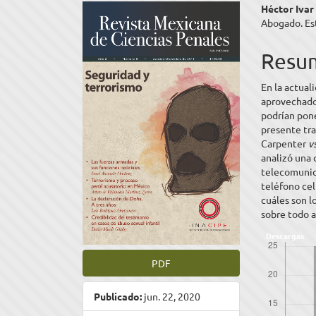
Barra
Cont
Héctor Ivar
Abogado. Est
lateral
princ
del
del
Resu
artículo
artíc
En la actual
aprovechado 
podrían pone
presente tra
Carpenter
v
analizó una 
telecomunic
teléfono cel
cuáles son l
sobre todo a
Descargas
PDF
Publicado:
jun. 22, 2020