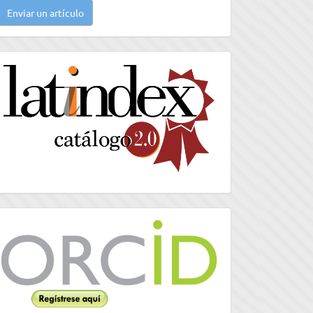
Enviar un artículo
n
rtículo
latindex
Orcid