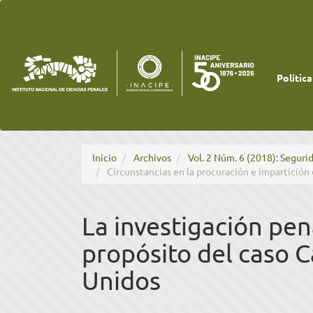
Navegación
principal
Contenido
principal
Barra
lateral
Política
Inicio
Archivos
Vol. 2 Núm. 6 (2018): Seguri
Circunstancias en la procuración e impartición 
La investigación pena
propósito del caso C
Unidos