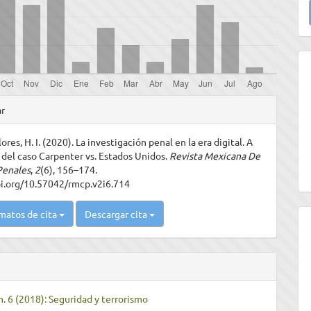
u
a
les
ar
ores, H. I. (2020). La investigación penal en la era digital. A
ulo
 del caso Carpenter vs. Estados Unidos.
Revista Mexicana De
Penales
,
2
(6), 156–174.
oi.org/10.57042/rmcp.v2i6.714
matos de cita
Descargar cita
m. 6 (2018): Seguridad y terrorismo