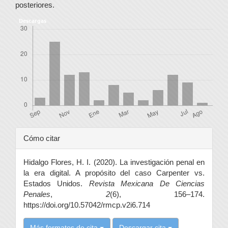
posteriores.
Descargas
Detalles
Cómo citar
del
Hidalgo Flores, H. I. (2020). La investigación penal en
artículo
la era digital. A propósito del caso Carpenter vs.
Estados Unidos.
Revista Mexicana De Ciencias
Penales
,
2
(6), 156–174.
https://doi.org/10.57042/rmcp.v2i6.714
Más formatos de cita
Descargar cita