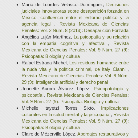
María de Lourdes Velasco Domínguez,
Decisiones
judiciales innovadoras sobre desaparición forzada en
México: confluencia entre el entorno político y la
agencia legal
,
Revista Mexicana de Ciencias
Penales: Vol. 2 Núm. 8 (2019): Desaparición Forzada
Angélica Luján Martínez,
La psicopatía y su relación
con la empatía cognitiva y afectiva
,
Revista
Mexicana de Ciencias Penales: Vol. 9 Núm. 27 (9):
Psicopatía: Biología y cultura
Rafael Estrada Michel,
Los residuos humanos: entre
la nuda vita y la política criminal, de Italy Cianni
,
Revista Mexicana de Ciencias Penales: Vol. 9 Núm.
29 (9): Inteligencia artificial y derecho penal
Jeanette Aurora Álvarez López,
Psicopatología y
psicopatía
,
Revista Mexicana de Ciencias Penales:
Vol. 9 Núm. 27 (9): Psicopatía: Biología y cultura
Michelle Itayetzi Torres Sixto,
Implicaciones
culturales en la salud mental y la psicopatía
,
Revista
Mexicana de Ciencias Penales: Vol. 9 Núm. 27 (9):
Psicopatía: Biología y cultura
Claire de Mézerville López,
Abordajes restaurativos y