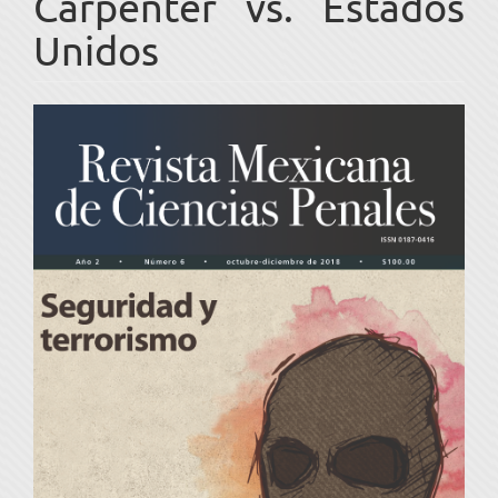
Carpenter vs. Estados
Unidos
Barra
lateral
del
artículo