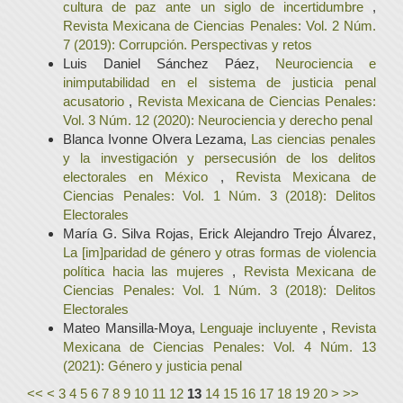
cultura de paz ante un siglo de incertidumbre
,
Revista Mexicana de Ciencias Penales: Vol. 2 Núm.
7 (2019): Corrupción. Perspectivas y retos
Luis Daniel Sánchez Páez,
Neurociencia e
inimputabilidad en el sistema de justicia penal
acusatorio
,
Revista Mexicana de Ciencias Penales:
Vol. 3 Núm. 12 (2020): Neurociencia y derecho penal
Blanca Ivonne Olvera Lezama,
Las ciencias penales
y la investigación y persecusión de los delitos
electorales en México
,
Revista Mexicana de
Ciencias Penales: Vol. 1 Núm. 3 (2018): Delitos
Electorales
María G. Silva Rojas, Erick Alejandro Trejo Álvarez,
La [im]paridad de género y otras formas de violencia
política hacia las mujeres
,
Revista Mexicana de
Ciencias Penales: Vol. 1 Núm. 3 (2018): Delitos
Electorales
Mateo Mansilla-Moya,
Lenguaje incluyente
,
Revista
Mexicana de Ciencias Penales: Vol. 4 Núm. 13
(2021): Género y justicia penal
<<
<
3
4
5
6
7
8
9
10
11
12
13
14
15
16
17
18
19
20
>
>>