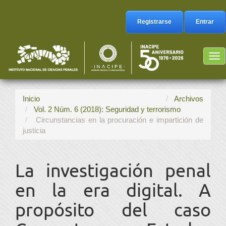
Navegación
principal
Registrarse
Entrar
Contenido
principal
Barra
Tog
lateral
nav
Inicio
Archivos
Vol. 2 Núm. 6 (2018): Seguridad y terrorismo
Circunstancias en la procuración e impartición de
justicia
La investigación penal
en la era digital. A
propósito del caso