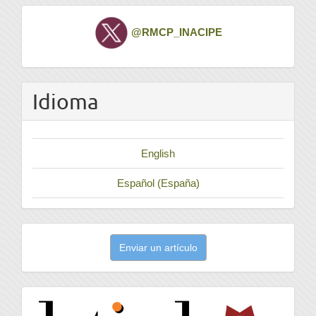
Twitter
@RMCP_INACIPE
Idioma
English
Español (España)
Enviar
Enviar un artículo
un
artículo
latindex