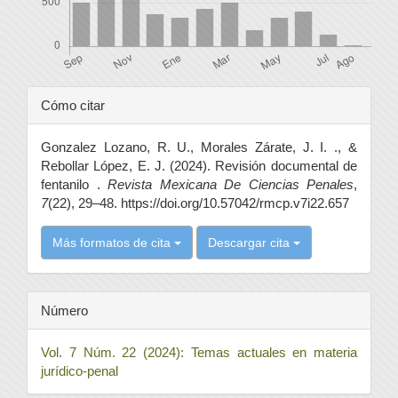
Detalles
Cómo citar
del
Gonzalez Lozano, R. U., Morales Zárate, J. I. ., &
artículo
Rebollar López, E. J. (2024). Revisión documental de
fentanilo .
Revista Mexicana De Ciencias Penales
,
7
(22), 29–48. https://doi.org/10.57042/rmcp.v7i22.657
Más formatos de cita
Descargar cita
Número
Vol. 7 Núm. 22 (2024): Temas actuales en materia
jurídico-penal