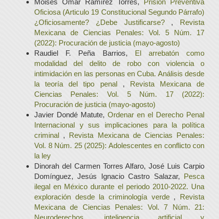
Moisés Omar Ramírez Torres,
Prisión Preventiva
Oficiosa (Articulo 19 Constitucional Segundo Párrafo)
¿Oficiosamente? ¿Debe Justificarse?
,
Revista
Mexicana de Ciencias Penales: Vol. 5 Núm. 17
(2022): Procuración de justicia (mayo-agosto)
Raudiel F. Peña Barrios,
El arrebatón como
modalidad del delito de robo con violencia o
intimidación en las personas en Cuba. Análisis desde
la teoría del tipo penal
,
Revista Mexicana de
Ciencias Penales: Vol. 5 Núm. 17 (2022):
Procuración de justicia (mayo-agosto)
Javier Dondé Matute,
Ordenar en el Derecho Penal
Internacional y sus implicaciones para la política
criminal
,
Revista Mexicana de Ciencias Penales:
Vol. 8 Núm. 25 (2025): Adolescentes en conflicto con
la ley
Dinorah del Carmen Torres Alfaro, José Luis Carpio
Domínguez, Jesús Ignacio Castro Salazar,
Pesca
ilegal en México durante el periodo 2010-2022. Una
exploración desde la criminología verde
,
Revista
Mexicana de Ciencias Penales: Vol. 7 Núm. 21:
Neuroderechos, inteligencia artificial y