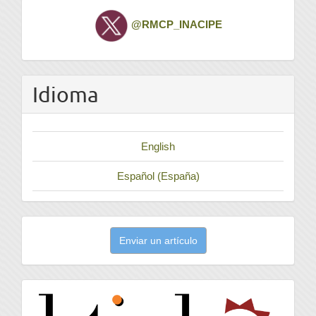
Twitter
@RMCP_INACIPE
Idioma
English
Español (España)
Enviar
Enviar un artículo
un
artículo
latindex