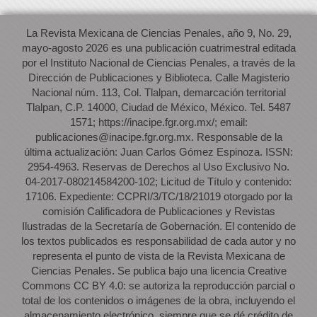
La Revista Mexicana de Ciencias Penales, año 9, No. 29,
mayo-agosto 2026 es una publicación cuatrimestral editada
por el Instituto Nacional de Ciencias Penales, a través de la
Dirección de Publicaciones y Biblioteca. Calle Magisterio
Nacional núm. 113, Col. Tlalpan, demarcación territorial
Tlalpan, C.P. 14000, Ciudad de México, México. Tel. 5487
1571; https://inacipe.fgr.org.mx/; email:
publicaciones@inacipe.fgr.org.mx. Responsable de la
última actualización: Juan Carlos Gómez Espinoza. ISSN:
2954-4963. Reservas de Derechos al Uso Exclusivo No.
04-2017-080214584200-102; Licitud de Título y contenido:
17106. Expediente: CCPRI/3/TC/18/21019 otorgado por la
comisión Calificadora de Publicaciones y Revistas
Ilustradas de la Secretaría de Gobernación. El contenido de
los textos publicados es responsabilidad de cada autor y no
representa el punto de vista de la Revista Mexicana de
Ciencias Penales. Se publica bajo una licencia Creative
Commons CC BY 4.0: se autoriza la reproducción parcial o
total de los contenidos o imágenes de la obra, incluyendo el
almacenamiento electrónico, siempre que se dé crédito de