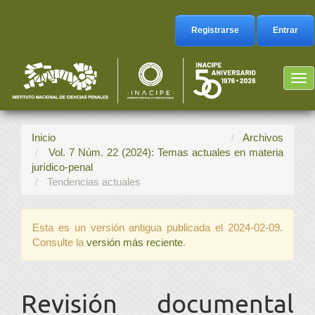
Navegación
principal
Registrarse
Entrar
Contenido
principal
Barra
Tog
lateral
nav
Inicio
Archivos
Vol. 7 Núm. 22 (2024): Temas actuales en materia
jurídico-penal
Tendencias actuales
Esta es un versión antigua publicada el 2024-02-09.
Consulte la
versión más reciente
.
Revisión documental