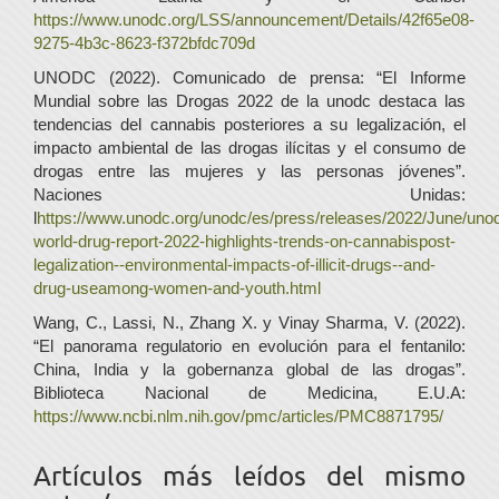
https://www.unodc.org/LSS/announcement/Details/42f65e08-
9275-4b3c-8623-f372bfdc709d
UNODC (2022). Comunicado de prensa: “El Informe
Mundial sobre las Drogas 2022 de la unodc destaca las
tendencias del cannabis posteriores a su legalización, el
impacto ambiental de las drogas ilícitas y el consumo de
drogas entre las mujeres y las personas jóvenes”.
Naciones Unidas:
l
https://www.unodc.org/unodc/es/press/releases/2022/June/uno
world-drug-report-2022-highlights-trends-on-cannabispost-
legalization--environmental-impacts-of-illicit-drugs--and-
drug-useamong-women-and-youth.html
Wang, C., Lassi, N., Zhang X. y Vinay Sharma, V. (2022).
“El panorama regulatorio en evolución para el fentanilo:
China, India y la gobernanza global de las drogas”.
Biblioteca Nacional de Medicina, E.U.A:
https://www.ncbi.nlm.nih.gov/pmc/articles/PMC8871795/
Artículos más leídos del mismo