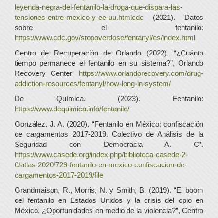
leyenda-negra-del-fentanilo-la-droga-que-dispara-las-
tensiones-entre-mexico-y-ee-uu.htmlcdc
(2021). Datos
sobre el fentanilo:
https://www.cdc.gov/stopoverdose/fentanyl/es/index.html
Centro de Recuperación de Orlando (2022). “¿Cuánto
tiempo permanece el fentanilo en su sistema?”, Orlando
Recovery Center:
https://www.orlandorecovery.com/drug-
addiction-resources/fentanyl/how-long-in-system/
De Química. (2023). Fentanilo:
https://www.dequimica.info/fentanilo/
González, J. A. (2020). “Fentanilo en México: confiscación
de cargamentos 2017-2019. Colectivo de Análisis de la
Seguridad con Democracia A. C”.
https://www.casede.org/index.php/biblioteca-casede-2-
0/atlas-2020/729-fentanilo-en-mexico-confiscacion-de-
cargamentos-2017-2019/file
Grandmaison, R., Morris, N. y Smith, B. (2019). “El boom
del fentanilo en Estados Unidos y la crisis del opio en
México, ¿Oportunidades en medio de la violencia?”, Centro