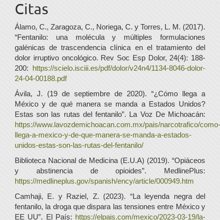
Citas
Álamo, C., Zaragoza, C., Noriega, C. y Torres, L. M. (2017).
“Fentanilo: una molécula y múltiples formulaciones
galénicas de trascendencia clínica en el tratamiento del
dolor irruptivo oncológico. Rev Soc Esp Dolor, 24(4): 188-
200:
https://scielo.isciii.es/pdf/dolor/v24n4/1134-8046-dolor-
24-04-00188.pdf
Ávila, J. (19 de septiembre de 2020). “¿Cómo llega a
México y de qué manera se manda a Estados Unidos?
Estas son las rutas del fentanilo”. La Voz De Michoacán:
https://www.lavozdemichoacan.com.mx/pais/narcotrafico/como
llega-a-mexico-y-de-que-manera-se-manda-a-estados-
unidos-estas-son-las-rutas-del-fentanilo/
Biblioteca Nacional de Medicina (E.U.A) (2019). “Opiáceos
y abstinencia de opioides”. MedlinePlus:
https://medlineplus.gov/spanish/ency/article/000949.htm
Camhaji, E. y Raziel, Z. (2023). “La leyenda negra del
fentanilo, la droga que dispara las tensiones entre México y
EE UU”. El País:
https://elpais.com/mexico/2023-03-19/la-