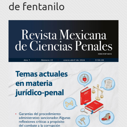
de fentanilo
Barra
lateral
del
artículo