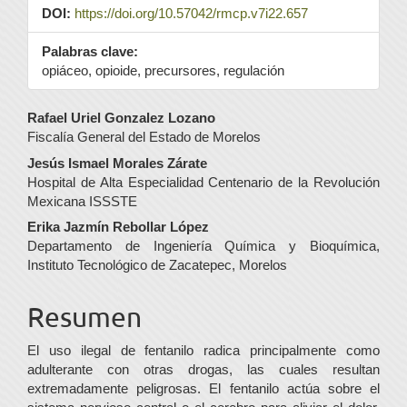
DOI:
https://doi.org/10.57042/rmcp.v7i22.657
Palabras clave:
opiáceo, opioide, precursores, regulación
Contenido
Rafael Uriel Gonzalez Lozano
Fiscalía General del Estado de Morelos
principal
Jesús Ismael Morales Zárate
del
Hospital de Alta Especialidad Centenario de la Revolución
Mexicana ISSSTE
artículo
Erika Jazmín Rebollar López
Departamento de Ingeniería Química y Bioquímica,
Instituto Tecnológico de Zacatepec, Morelos
Resumen
El uso ilegal de fentanilo radica principalmente como
adulterante con otras drogas, las cuales resultan
extremadamente peligrosas. El fentanilo actúa sobre el