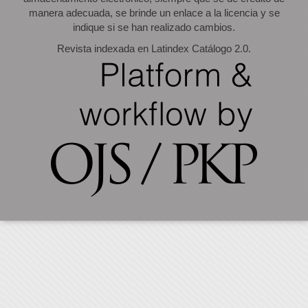
manera adecuada, se brinde un enlace a la licencia y se
indique si se han realizado cambios.
Revista indexada en Latindex Catálogo 2.0.