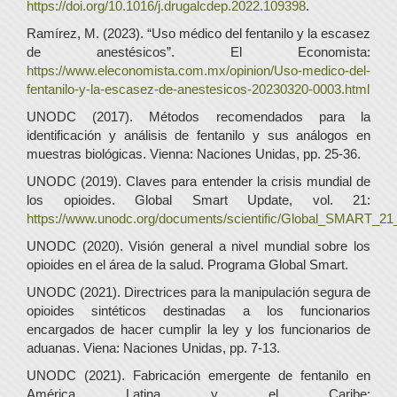
https://doi.org/10.1016/j.drugalcdep.2022.109398
.
Ramírez, M. (2023). “Uso médico del fentanilo y la escasez
de anestésicos”. El Economista:
https://www.eleconomista.com.mx/opinion/Uso-medico-del-
fentanilo-y-la-escasez-de-anestesicos-20230320-0003.html
UNODC (2017). Métodos recomendados para la
identificación y análisis de fentanilo y sus análogos en
muestras biológicas. Vienna: Naciones Unidas, pp. 25-36.
UNODC (2019). Claves para entender la crisis mundial de
los opioides. Global Smart Update, vol. 21:
https://www.unodc.org/documents/scientific/Global_SMART_21
UNODC (2020). Visión general a nivel mundial sobre los
opioides en el área de la salud. Programa Global Smart.
UNODC (2021). Directrices para la manipulación segura de
opioides sintéticos destinadas a los funcionarios
encargados de hacer cumplir la ley y los funcionarios de
aduanas. Viena: Naciones Unidas, pp. 7-13.
UNODC (2021). Fabricación emergente de fentanilo en
América Latina y el Caribe: