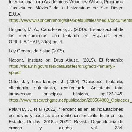
Internacional para Académicos Woodrow Wilson, Programa
“Justicia en México” de la Universidad de San Diego.
E.U.A:
https://www.wilsoncenter.org/sites/default/files/media/docume
Holgado, M. A., Candil-Recio, J. (2020). “Estado actual de
los medicamentos con fentanilo en España”. Rev.
OFIL·ILAPHAR, 30(3) pp. 4.
Ley General de Salud (2009).
National Institute on Drug Abuse. (2019). El fentanilo:
https://nida.nih.gov/sites/default/files/drugfacts-fentanyl-
sp.pdf
Ortiz, J. y Lora-Tamayo, J. (2009). “Opiáceos: fentanilo,
alfentanilo, sufentanilo, remifentanilo. Anestesia total
intravenosa, principios básicos, pp.123-145.
https://www.researchgate.net/publication/289504880_Opiaceos_A
Palamar, J., et al. (2022). “Tendencias en las incautaciones
de polvos y pastillas que contienen fentanilo ilícito en los
Estados Unidos, 2018 a 2021”. Revista Dependencia de
drogas y alcohol, vol. 234.