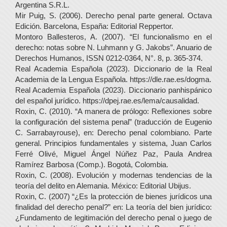
Argentina S.R.L.
Mir Puig, S. (2006). Derecho penal parte general. Octava
Edición. Barcelona, España: Editorial Reppertor.
Montoro Ballesteros, A. (2007). “El funcionalismo en el
derecho: notas sobre N. Luhmann y G. Jakobs”. Anuario de
Derechos Humanos, ISSN 0212-0364, N°. 8, p. 365-374.
Real Academia Española (2023). Diccionario de la Real
Academia de la Lengua Española. https://dle.rae.es/dogma.
Real Academia Española (2023). Diccionario panhispánico
del español jurídico. https://dpej.rae.es/lema/causalidad.
Roxin, C. (2010). “A manera de prólogo: Reflexiones sobre
la configuración del sistema penal” (traducción de Eugenio
C. Sarrabayrouse), en: Derecho penal colombiano. Parte
general. Principios fundamentales y sistema, Juan Carlos
Ferré Olivé, Miguel Ángel Núñez Paz, Paula Andrea
Ramírez Barbosa (Comp.). Bogotá, Colombia.
Roxin, C. (2008). Evolución y modernas tendencias de la
teoría del delito en Alemania. México: Editorial Ubijus.
Roxin, C. (2007) “¿Es la protección de bienes jurídicos una
finalidad del derecho penal?” en: La teoría del bien jurídico:
¿Fundamento de legitimación del derecho penal o juego de