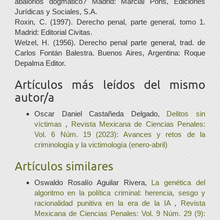
abalorios dogmático? Madrid: Marcial Pons, Ediciones
Jurídicas y Sociales, S.A.
Roxin, C. (1997). Derecho penal, parte general, tomo 1.
Madrid: Editorial Civitas.
Welzel, H. (1956). Derecho penal parte general, trad. de
Carlos Fontán Balestra. Buenos Aires, Argentina: Roque
Depalma Editor.
Artículos más leídos del mismo
autor/a
Oscar Daniel Castañeda Delgado,
Delitos sin
víctimas
,
Revista Mexicana de Ciencias Penales:
Vol. 6 Núm. 19 (2023): Avances y retos de la
criminología y la victimología (enero-abril)
Artículos similares
Oswaldo Rosalío Aguilar Rivera,
La genética del
algoritmo en la política criminal: herencia, sesgo y
racionalidad punitiva en la era de la IA
,
Revista
Mexicana de Ciencias Penales: Vol. 9 Núm. 29 (9):