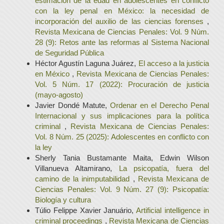
estimación de la edad en adolescentes en conflicto
con la ley penal en México: la necesidad de
incorporación del auxilio de las ciencias forenses
,
Revista Mexicana de Ciencias Penales: Vol. 9 Núm.
28 (9): Retos ante las reformas al Sistema Nacional
de Seguridad Pública
Héctor Agustín Laguna Juárez,
El acceso a la justicia
en México
,
Revista Mexicana de Ciencias Penales:
Vol. 5 Núm. 17 (2022): Procuración de justicia
(mayo-agosto)
Javier Dondé Matute,
Ordenar en el Derecho Penal
Internacional y sus implicaciones para la política
criminal
,
Revista Mexicana de Ciencias Penales:
Vol. 8 Núm. 25 (2025): Adolescentes en conflicto con
la ley
Sherly Tania Bustamante Maita, Edwin Wilson
Villanueva Altamirano,
La psicopatía, fuera del
camino de la inimputabilidad
,
Revista Mexicana de
Ciencias Penales: Vol. 9 Núm. 27 (9): Psicopatía:
Biología y cultura
Túlio Felippe Xavier Januário,
Artificial intelligence in
criminal proceedings
,
Revista Mexicana de Ciencias