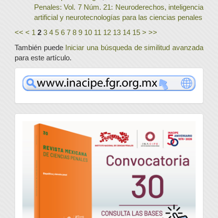
Penales: Vol. 7 Núm. 21: Neuroderechos, inteligencia
artificial y neurotecnologías para las ciencias penales
<<
<
1
2
3
4
5
6
7
8
9
10
11
12
13
14
15
>
>>
También puede
Iniciar una búsqueda de similitud avanzada
para este artículo.
www
convocatoria