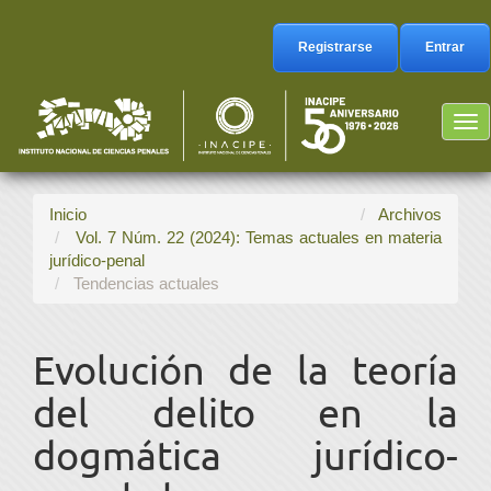
Navegación
principal
Registrarse
Entrar
Contenido
principal
Barra
Tog
lateral
nav
Inicio
Archivos
Vol. 7 Núm. 22 (2024): Temas actuales en materia
jurídico-penal
Tendencias actuales
Evolución de la teoría
del delito en la
dogmática jurídico-