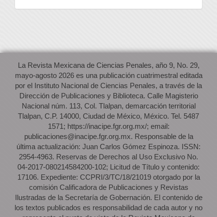
La Revista Mexicana de Ciencias Penales, año 9, No. 29,
mayo-agosto 2026 es una publicación cuatrimestral editada
por el Instituto Nacional de Ciencias Penales, a través de la
Dirección de Publicaciones y Biblioteca. Calle Magisterio
Nacional núm. 113, Col. Tlalpan, demarcación territorial
Tlalpan, C.P. 14000, Ciudad de México, México. Tel. 5487
1571; https://inacipe.fgr.org.mx/; email:
publicaciones@inacipe.fgr.org.mx. Responsable de la
última actualización: Juan Carlos Gómez Espinoza. ISSN:
2954-4963. Reservas de Derechos al Uso Exclusivo No.
04-2017-080214584200-102; Licitud de Título y contenido:
17106. Expediente: CCPRI/3/TC/18/21019 otorgado por la
comisión Calificadora de Publicaciones y Revistas
Ilustradas de la Secretaría de Gobernación. El contenido de
los textos publicados es responsabilidad de cada autor y no