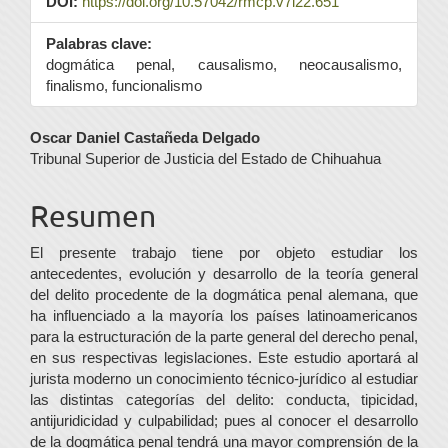
DOI:
https://doi.org/10.57042/rmcp.v7i22.651
Palabras clave:
dogmática penal, causalismo, neocausalismo,
finalismo, funcionalismo
Contenido
Oscar Daniel Castañeda Delgado
Tribunal Superior de Justicia del Estado de Chihuahua
principal
del
Resumen
artículo
El presente trabajo tiene por objeto estudiar los
antecedentes, evolución y desarrollo de la teoría general
del delito procedente de la dogmática penal alemana, que
ha influenciado a la mayoría los países latinoamericanos
para la estructuración de la parte general del derecho penal,
en sus respectivas legislaciones. Este estudio aportará al
jurista moderno un conocimiento técnico-jurídico al estudiar
las distintas categorías del delito: conducta, tipicidad,
antijuridicidad y culpabilidad; pues al conocer el desarrollo
de la dogmática penal tendrá una mayor comprensión de la