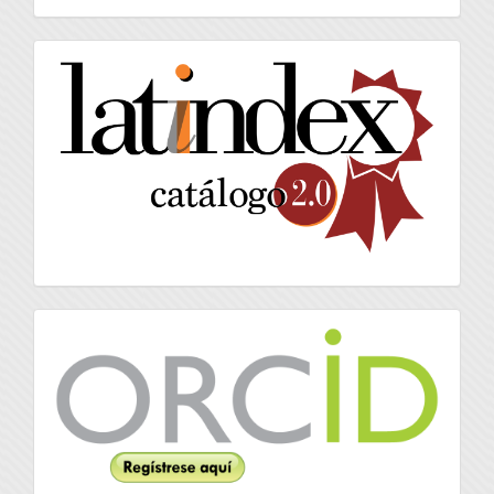
artículo
latindex
Orcid