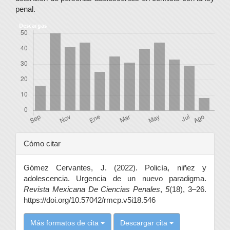
penal.
Descargas
Detalles
Cómo citar
del
Gómez Cervantes, J. (2022). Policía, niñez y
artículo
adolescencia. Urgencia de un nuevo paradigma.
Revista Mexicana De Ciencias Penales
,
5
(18), 3–26.
https://doi.org/10.57042/rmcp.v5i18.546
Más formatos de cita
Descargar cita