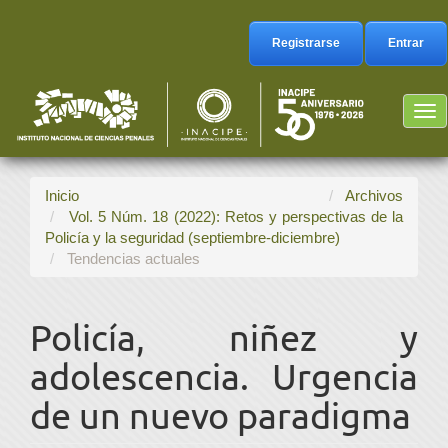
Navegación
principal
Registrarse
Entrar
Contenido
principal
Barra
Tog
lateral
nav
Inicio
Archivos
Vol. 5 Núm. 18 (2022): Retos y perspectivas de la
Policía y la seguridad (septiembre-diciembre)
Tendencias actuales
Policía, niñez y
adolescencia. Urgencia
de un nuevo paradigma