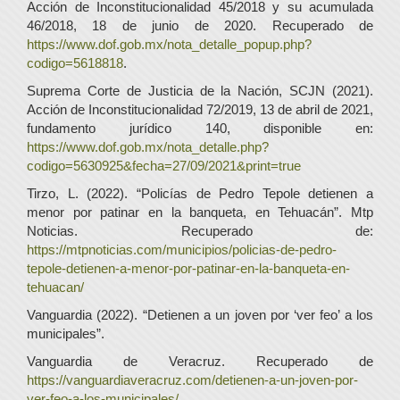
Acción de Inconstitucionalidad 45/2018 y su acumulada
46/2018, 18 de junio de 2020. Recuperado de
https://www.dof.gob.mx/nota_detalle_popup.php?
codigo=5618818
.
Suprema Corte de Justicia de la Nación, SCJN (2021).
Acción de Inconstitucionalidad 72/2019, 13 de abril de 2021,
fundamento jurídico 140, disponible en:
https://www.dof.gob.mx/nota_detalle.php?
codigo=5630925&fecha=27/09/2021&print=true
Tirzo, L. (2022). “Policías de Pedro Tepole detienen a
menor por patinar en la banqueta, en Tehuacán”. Mtp
Noticias. Recuperado de:
https://mtpnoticias.com/municipios/policias-de-pedro-
tepole-detienen-a-menor-por-patinar-en-la-banqueta-en-
tehuacan/
Vanguardia (2022). “Detienen a un joven por ‘ver feo’ a los
municipales”.
Vanguardia de Veracruz. Recuperado de
https://vanguardiaveracruz.com/detienen-a-un-joven-por-
ver-feo-a-los-municipales/