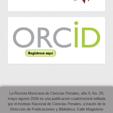
Orcid
La Revista Mexicana de Ciencias Penales, año 9, No. 29,
mayo-agosto 2026 es una publicación cuatrimestral editada
por el Instituto Nacional de Ciencias Penales, a través de la
Dirección de Publicaciones y Biblioteca. Calle Magisterio