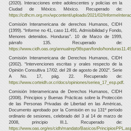
(2020). Interacciones entre adolescentes y policías en la
Ciudad de México. México. Recuperado de:
https://cdhcm.org.mx/wpcontent/uploads/2021/02/InformeInter
Comisión Interamericana de derechos Humanos, CIDH
(1999). “Informe no 41, caso 11.491. Admisibilidad y Fondo,
Menores detenidos. Honduras”. 10 de Marzo de 1999,
párrafo 135. Recuperado de:
https://www.cidh.oas.org/annualrep/98span/fondo/honduras11.4
Comisión Interamericana de Derechos Humanos, CIDH
(2002). “Intervenciones escritas y orales respecto de la
Opinión Consultiva 17/02. del 28 de agosto de 2002”. Serie
A No. 17, pág. 22. Recuperado de:
https://www.corteidh.or.cr/docs/opiniones/seriea_17_esp.pdf
.
Comisión Interamericana de Derechos Humanos, CIDH
(2008). Principios y Buenas Prácticas sobre la Protección
de las Personas Privadas de Libertad en las Américas,
Documento aprobado por la Comisión en su 131º período
ordinario de sesiones, celebrado del 3 al 14 de marzo de
2008, principio III.1. Recuperado de:
https://www.oas.org/es/cidh/mandato/Basicos/PrincipiosPP