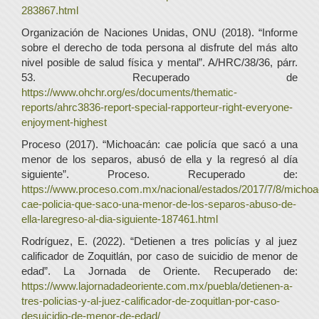
283867.html
Organización de Naciones Unidas, ONU (2018). “Informe
sobre el derecho de toda persona al disfrute del más alto
nivel posible de salud física y mental”. A/HRC/38/36, párr.
53. Recuperado de
https://www.ohchr.org/es/documents/thematic-
reports/ahrc3836-report-special-rapporteur-right-everyone-
enjoyment-highest
Proceso (2017). “Michoacán: cae policía que sacó a una
menor de los separos, abusó de ella y la regresó al día
siguiente”. Proceso. Recuperado de:
https://www.proceso.com.mx/nacional/estados/2017/7/8/michoa
cae-policia-que-saco-una-menor-de-los-separos-abuso-de-
ella-laregreso-al-dia-siguiente-187461.html
Rodríguez, E. (2022). “Detienen a tres policías y al juez
calificador de Zoquitlán, por caso de suicidio de menor de
edad”. La Jornada de Oriente. Recuperado de:
https://www.lajornadadeoriente.com.mx/puebla/detienen-a-
tres-policias-y-al-juez-calificador-de-zoquitlan-por-caso-
desuicidio-de-menor-de-edad/