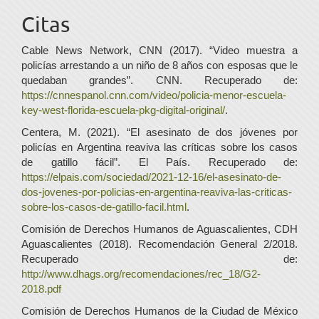
Citas
Cable News Network, CNN (2017). “Video muestra a
policías arrestando a un niño de 8 años con esposas que le
quedaban grandes”. CNN. Recuperado de:
https://cnnespanol.cnn.com/video/policia-menor-escuela-
key-west-florida-escuela-pkg-digital-original/
.
Centera, M. (2021). “El asesinato de dos jóvenes por
policías en Argentina reaviva las críticas sobre los casos
de gatillo fácil”. El País. Recuperado de:
https://elpais.com/sociedad/2021-12-16/el-asesinato-de-
dos-jovenes-por-policias-en-argentina-reaviva-las-criticas-
sobre-los-casos-de-gatillo-facil.html
.
Comisión de Derechos Humanos de Aguascalientes, CDH
Aguascalientes (2018). Recomendación General 2/2018.
Recuperado de:
http://www.dhags.org/recomendaciones/rec_18/G2-
2018.pdf
Comisión de Derechos Humanos de la Ciudad de México