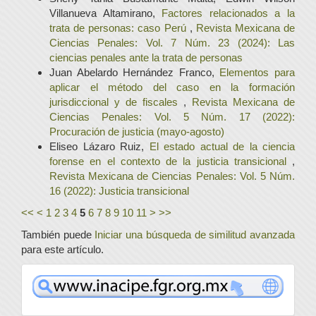
Villanueva Altamirano,
Factores relacionados a la
trata de personas: caso Perú
,
Revista Mexicana de
Ciencias Penales: Vol. 7 Núm. 23 (2024): Las
ciencias penales ante la trata de personas
Juan Abelardo Hernández Franco,
Elementos para
aplicar el método del caso en la formación
jurisdiccional y de fiscales
,
Revista Mexicana de
Ciencias Penales: Vol. 5 Núm. 17 (2022):
Procuración de justicia (mayo-agosto)
Eliseo Lázaro Ruiz,
El estado actual de la ciencia
forense en el contexto de la justicia transicional
,
Revista Mexicana de Ciencias Penales: Vol. 5 Núm.
16 (2022): Justicia transicional
<<
<
1
2
3
4
5
6
7
8
9
10
11
>
>>
También puede
Iniciar una búsqueda de similitud avanzada
para este artículo.
www