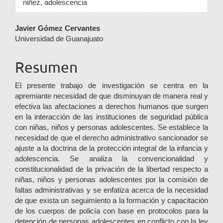
niñez, adolescencia
Contenido
Javier Gómez Cervantes
Universidad de Guanajuato
principal
del
Resumen
artículo
El presente trabajo de investigación se centra en la
apremiante necesidad de que disminu­yan de manera real y
efectiva las afectaciones a derechos humanos que surgen
en la interacción de las instituciones de seguridad pública
con niñas, niños y personas adolescentes. Se establece la
necesidad de que el derecho administrativo sancionador se
ajuste a la doctrina de la protección integral de la infancia y
adolescencia. Se analiza la con­vencionalidad y
constitucionalidad de la privación de la libertad res­pecto a
niñas, niños y personas ado­lescentes por la comisión de
faltas administrativas y se enfatiza acerca de la necesidad
de que exista un se­guimiento a la formación y capaci­tación
de los cuerpos de policía con base en protocolos para la
deten­ción de personas adolescentes en conflicto con la ley