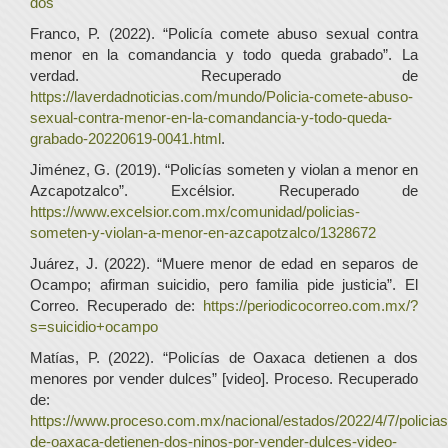
dos
Franco, P. (2022). “Policía comete abuso sexual contra
menor en la comandancia y todo queda grabado”. La
verdad. Recuperado de
https://laverdadnoticias.com/mundo/Policia-comete-abuso-
sexual-contra-menor-en-la-comandancia-y-todo-queda-
grabado-20220619-0041.html
.
Jiménez, G. (2019). “Policías someten y violan a menor en
Azcapotzalco”. Excélsior. Recuperado de
https://www.excelsior.com.mx/comunidad/policias-
someten-y-violan-a-menor-en-azcapotzalco/1328672
Juárez, J. (2022). “Muere menor de edad en separos de
Ocampo; afirman suicidio, pero familia pide justicia”. El
Correo. Recuperado de:
https://periodicocorreo.com.mx/?
s=suicidio+ocampo
Matías, P. (2022). “Policías de Oaxaca detienen a dos
menores por vender dulces” [video]. Proceso. Recuperado
de:
https://www.proceso.com.mx/nacional/estados/2022/4/7/policias
de-oaxaca-detienen-dos-ninos-por-vender-dulces-video-