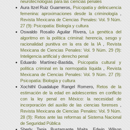
neurotecnologías para las ciencias penales
Aura Itzel Ruiz Guarneros,
Psicopatía y delincuencia
femenina: aproximaciones desde la criminología
,
Revista Mexicana de Ciencias Penales: Vol. 9 Núm.
27 (9): Psicopatía: Biología y cultura
Oswaldo Rosalío Aguilar Rivera,
La genética del
algoritmo en la política criminal: herencia, sesgo y
racionalidad punitiva en la era de la IA
,
Revista
Mexicana de Ciencias Penales: Vol. 9 Núm. 29 (9):
Inteligencia artificial y derecho penal
Eduardo Martínez-Bastida,
Psicopatía cultural y
política criminal en la normopatía líquida
,
Revista
Mexicana de Ciencias Penales: Vol. 9 Núm. 27 (9):
Psicopatía: Biología y cultura
Xochithl Guadalupe Rangel Romero,
Retos de la
estimación de la edad en adolescentes en conflicto
con la ley penal en México: la necesidad de
incorporación del auxilio de las ciencias forenses
,
Revista Mexicana de Ciencias Penales: Vol. 9 Núm.
28 (9): Retos ante las reformas al Sistema Nacional
de Seguridad Pública
Sherly Tania Bustamante Maita, Edwin Wilson