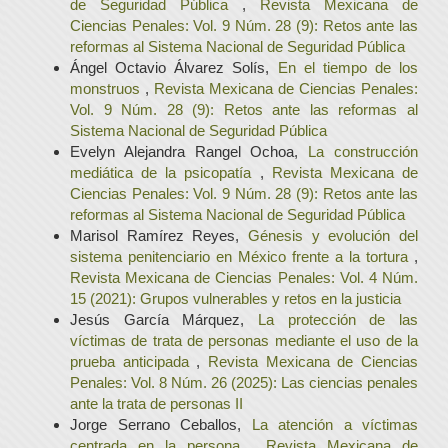
de Seguridad Pública
,
Revista Mexicana de
Ciencias Penales: Vol. 9 Núm. 28 (9): Retos ante las
reformas al Sistema Nacional de Seguridad Pública
Ángel Octavio Álvarez Solís,
En el tiempo de los
monstruos
,
Revista Mexicana de Ciencias Penales:
Vol. 9 Núm. 28 (9): Retos ante las reformas al
Sistema Nacional de Seguridad Pública
Evelyn Alejandra Rangel Ochoa,
La construcción
mediática de la psicopatía
,
Revista Mexicana de
Ciencias Penales: Vol. 9 Núm. 28 (9): Retos ante las
reformas al Sistema Nacional de Seguridad Pública
Marisol Ramírez Reyes,
Génesis y evolución del
sistema penitenciario en México frente a la tortura
,
Revista Mexicana de Ciencias Penales: Vol. 4 Núm.
15 (2021): Grupos vulnerables y retos en la justicia
Jesús García Márquez,
La protección de las
víctimas de trata de personas mediante el uso de la
prueba anticipada
,
Revista Mexicana de Ciencias
Penales: Vol. 8 Núm. 26 (2025): Las ciencias penales
ante la trata de personas II
Jorge Serrano Ceballos,
La atención a víctimas
centrada en la persona
,
Revista Mexicana de