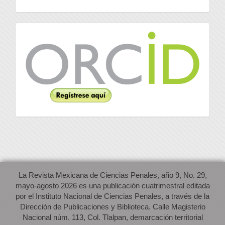
Orcid
La Revista Mexicana de Ciencias Penales, año 9, No. 29,
mayo-agosto 2026 es una publicación cuatrimestral editada
por el Instituto Nacional de Ciencias Penales, a través de la
Dirección de Publicaciones y Biblioteca. Calle Magisterio
Nacional núm. 113, Col. Tlalpan, demarcación territorial