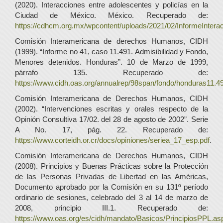
(2020). Interacciones entre adolescentes y policías en la
Ciudad de México. México. Recuperado de:
https://cdhcm.org.mx/wpcontent/uploads/2021/02/InformeInter
Comisión Interamericana de derechos Humanos, CIDH
(1999). “Informe no 41, caso 11.491. Admisibilidad y Fondo,
Menores detenidos. Honduras”. 10 de Marzo de 1999,
párrafo 135. Recuperado de:
https://www.cidh.oas.org/annualrep/98span/fondo/honduras11.4
Comisión Interamericana de Derechos Humanos, CIDH
(2002). “Intervenciones escritas y orales respecto de la
Opinión Consultiva 17/02. del 28 de agosto de 2002”. Serie
A No. 17, pág. 22. Recuperado de:
https://www.corteidh.or.cr/docs/opiniones/seriea_17_esp.pdf
.
Comisión Interamericana de Derechos Humanos, CIDH
(2008). Principios y Buenas Prácticas sobre la Protección
de las Personas Privadas de Libertad en las Américas,
Documento aprobado por la Comisión en su 131º período
ordinario de sesiones, celebrado del 3 al 14 de marzo de
2008, principio III.1. Recuperado de:
https://www.oas.org/es/cidh/mandato/Basicos/PrincipiosPP