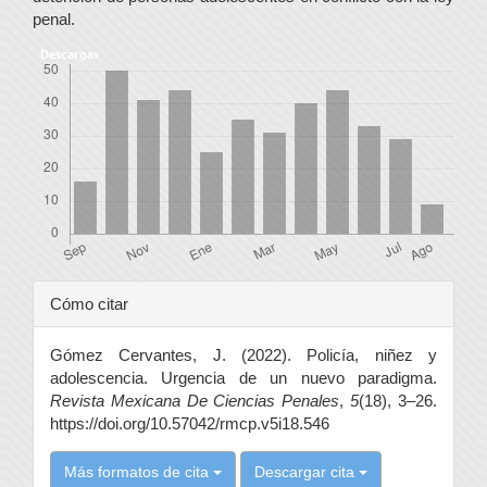
penal.
Descargas
Detalles
Cómo citar
del
Gómez Cervantes, J. (2022). Policía, niñez y
artículo
adolescencia. Urgencia de un nuevo paradigma.
Revista Mexicana De Ciencias Penales
,
5
(18), 3–26.
https://doi.org/10.57042/rmcp.v5i18.546
Más formatos de cita
Descargar cita