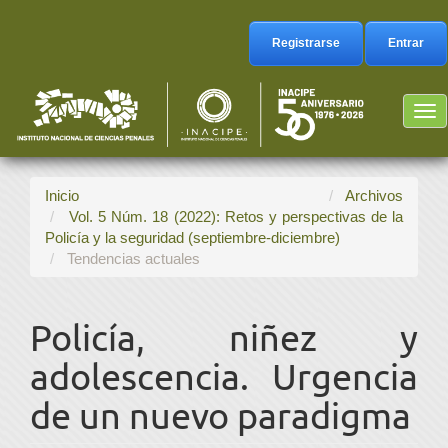
Navegación
principal
Registrarse
Entrar
Contenido
principal
Barra
Tog
lateral
nav
Inicio
Archivos
Vol. 5 Núm. 18 (2022): Retos y perspectivas de la
Policía y la seguridad (septiembre-diciembre)
Tendencias actuales
Policía, niñez y
adolescencia. Urgencia
de un nuevo paradigma