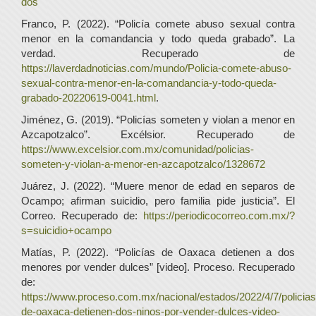
dos
Franco, P. (2022). “Policía comete abuso sexual contra
menor en la comandancia y todo queda grabado”. La
verdad. Recuperado de
https://laverdadnoticias.com/mundo/Policia-comete-abuso-
sexual-contra-menor-en-la-comandancia-y-todo-queda-
grabado-20220619-0041.html
.
Jiménez, G. (2019). “Policías someten y violan a menor en
Azcapotzalco”. Excélsior. Recuperado de
https://www.excelsior.com.mx/comunidad/policias-
someten-y-violan-a-menor-en-azcapotzalco/1328672
Juárez, J. (2022). “Muere menor de edad en separos de
Ocampo; afirman suicidio, pero familia pide justicia”. El
Correo. Recuperado de:
https://periodicocorreo.com.mx/?
s=suicidio+ocampo
Matías, P. (2022). “Policías de Oaxaca detienen a dos
menores por vender dulces” [video]. Proceso. Recuperado
de:
https://www.proceso.com.mx/nacional/estados/2022/4/7/policias
de-oaxaca-detienen-dos-ninos-por-vender-dulces-video-