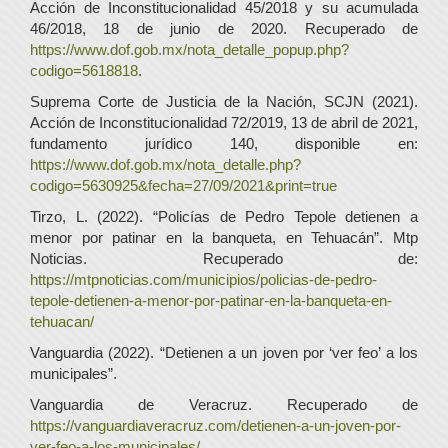
Acción de Inconstitucionalidad 45/2018 y su acumulada
46/2018, 18 de junio de 2020. Recuperado de
https://www.dof.gob.mx/nota_detalle_popup.php?
codigo=5618818
.
Suprema Corte de Justicia de la Nación, SCJN (2021).
Acción de Inconstitucionalidad 72/2019, 13 de abril de 2021,
fundamento jurídico 140, disponible en:
https://www.dof.gob.mx/nota_detalle.php?
codigo=5630925&fecha=27/09/2021&print=true
Tirzo, L. (2022). “Policías de Pedro Tepole detienen a
menor por patinar en la banqueta, en Tehuacán”. Mtp
Noticias. Recuperado de:
https://mtpnoticias.com/municipios/policias-de-pedro-
tepole-detienen-a-menor-por-patinar-en-la-banqueta-en-
tehuacan/
Vanguardia (2022). “Detienen a un joven por ‘ver feo’ a los
municipales”.
Vanguardia de Veracruz. Recuperado de
https://vanguardiaveracruz.com/detienen-a-un-joven-por-
ver-feo-a-los-municipales/