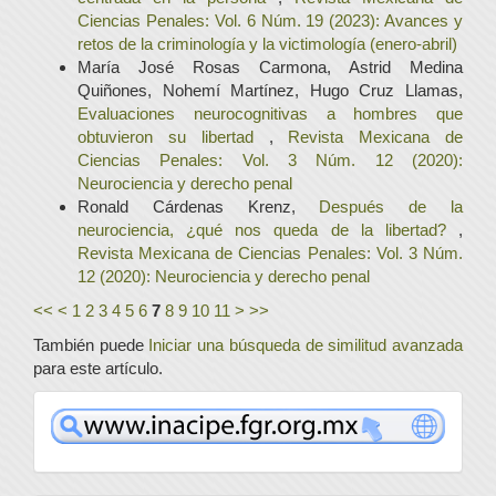
Ciencias Penales: Vol. 6 Núm. 19 (2023): Avances y
retos de la criminología y la victimología (enero-abril)
María José Rosas Carmona, Astrid Medina
Quiñones, Nohemí Martínez, Hugo Cruz Llamas,
Evaluaciones neurocognitivas a hombres que
obtuvieron su libertad
,
Revista Mexicana de
Ciencias Penales: Vol. 3 Núm. 12 (2020):
Neurociencia y derecho penal
Ronald Cárdenas Krenz,
Después de la
neurociencia, ¿qué nos queda de la libertad?
,
Revista Mexicana de Ciencias Penales: Vol. 3 Núm.
12 (2020): Neurociencia y derecho penal
<<
<
1
2
3
4
5
6
7
8
9
10
11
>
>>
También puede
Iniciar una búsqueda de similitud avanzada
para este artículo.
www