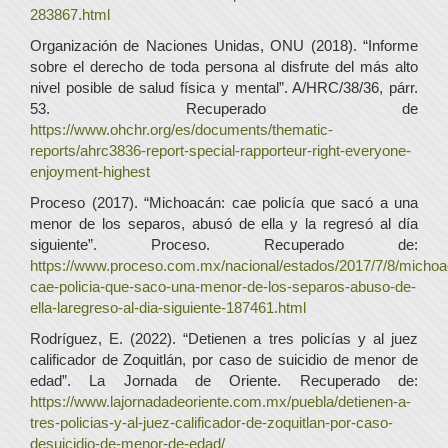
283867.html
Organización de Naciones Unidas, ONU (2018). “Informe
sobre el derecho de toda persona al disfrute del más alto
nivel posible de salud física y mental”. A/HRC/38/36, párr.
53. Recuperado de
https://www.ohchr.org/es/documents/thematic-
reports/ahrc3836-report-special-rapporteur-right-everyone-
enjoyment-highest
Proceso (2017). “Michoacán: cae policía que sacó a una
menor de los separos, abusó de ella y la regresó al día
siguiente”. Proceso. Recuperado de:
https://www.proceso.com.mx/nacional/estados/2017/7/8/michoa
cae-policia-que-saco-una-menor-de-los-separos-abuso-de-
ella-laregreso-al-dia-siguiente-187461.html
Rodríguez, E. (2022). “Detienen a tres policías y al juez
calificador de Zoquitlán, por caso de suicidio de menor de
edad”. La Jornada de Oriente. Recuperado de:
https://www.lajornadadeoriente.com.mx/puebla/detienen-a-
tres-policias-y-al-juez-calificador-de-zoquitlan-por-caso-
desuicidio-de-menor-de-edad/