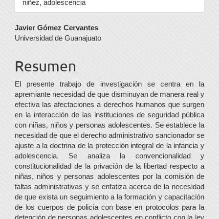
niñez, adolescencia
Contenido
Javier Gómez Cervantes
Universidad de Guanajuato
principal
del
Resumen
artículo
El presente trabajo de investigación se centra en la
apremiante necesidad de que disminu­yan de manera real y
efectiva las afectaciones a derechos humanos que surgen
en la interacción de las instituciones de seguridad pública
con niñas, niños y personas adolescentes. Se establece la
necesidad de que el derecho administrativo sancionador se
ajuste a la doctrina de la protección integral de la infancia y
adolescencia. Se analiza la con­vencionalidad y
constitucionalidad de la privación de la libertad res­pecto a
niñas, niños y personas ado­lescentes por la comisión de
faltas administrativas y se enfatiza acerca de la necesidad
de que exista un se­guimiento a la formación y capaci­tación
de los cuerpos de policía con base en protocolos para la
deten­ción de personas adolescentes en conflicto con la ley