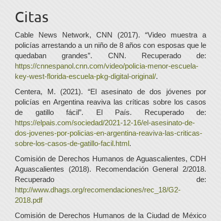
Citas
Cable News Network, CNN (2017). “Video muestra a
policías arrestando a un niño de 8 años con esposas que le
quedaban grandes”. CNN. Recuperado de:
https://cnnespanol.cnn.com/video/policia-menor-escuela-
key-west-florida-escuela-pkg-digital-original/
.
Centera, M. (2021). “El asesinato de dos jóvenes por
policías en Argentina reaviva las críticas sobre los casos
de gatillo fácil”. El País. Recuperado de:
https://elpais.com/sociedad/2021-12-16/el-asesinato-de-
dos-jovenes-por-policias-en-argentina-reaviva-las-criticas-
sobre-los-casos-de-gatillo-facil.html
.
Comisión de Derechos Humanos de Aguascalientes, CDH
Aguascalientes (2018). Recomendación General 2/2018.
Recuperado de:
http://www.dhags.org/recomendaciones/rec_18/G2-
2018.pdf
Comisión de Derechos Humanos de la Ciudad de México