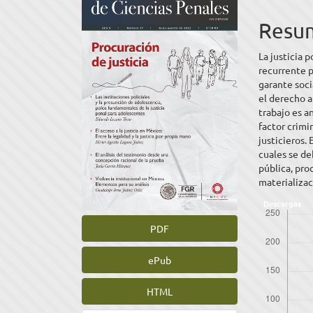
lateral
princ
del
del
Resu
artículo
artíc
La justicia 
recurrente p
garante soci
el derecho a
trabajo es a
factor crim
justicieros.
cuales se de
pública, pro
materializac
Descargas
PDF
ePub
HTML