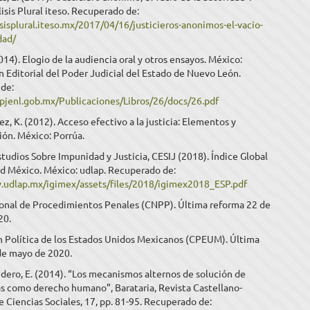
isis Plural iteso. Recuperado de:
isisplural.iteso.mx/2017/04/16/justicieros-anonimos-el-vacio-
dad/
2014). Elogio de la audiencia oral y otros ensayos. México:
 Editorial del Poder Judicial del Estado de Nuevo León.
de:
pjenl.gob.mx/Publicaciones/Libros/26/docs/26.pdf
rez, K. (2012). Acceso efectivo a la justicia: Elementos y
ión. México: Porrúa.
tudios Sobre Impunidad y Justicia, CESIJ (2018). Índice Global
d México. México: udlap. Recuperado de:
.udlap.mx/igimex/assets/files/2018/igimex2018_ESP.pdf
onal de Procedimientos Penales (CNPP). Última reforma 22 de
20.
n Política de los Estados Unidos Mexicanos (CPEUM). Última
de mayo de 2020.
dero, E. (2014). “Los mecanismos alternos de solución de
as como derecho humano”, Barataria, Revista Castellano-
Ciencias Sociales, 17, pp. 81-95. Recuperado de: