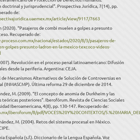
 doctrinal y jurisprudencial”. Prospectiva Jurídica, 7(14), pp.
perado de:
spectivajuridica.uaemex.mx/article/view/9117/7663
n (2020). “Pasajeros de combi muelen a golpes a presunto
ceso. Recuperado de:
.proceso.com.mx/nacional/estados/2020/8/3/pasajeros-de-
n-golpes-presunto-ladron-en-la-mexico-texcoco-videos-
l
2007). Revolución en el proceso penal latinoamericano: Difusión
ales desde la periferia. Argentina: CEJA.
l de Mecanismos Alternativos de Solución de Controversias en
al (INMASCMP). Última reforma 29 de diciembre de 2014.
ndez, M. (2009). “El concepto de anomia de Durkheim y las
 teóricas posteriores”. Iberofórum. Revista de Ciencias Sociales
sidad Iberoamericana, 4(8), pp. 130-147. Recuperado de:
ero.mx/iberoforum/8/pdf/VOCES%20Y%20CONTEXTOS/5.%20MARIA_
ández, M. (2004). Retos del sistema procesal en México.
CIPE.
a Española (s.f.). Diccionario de la Lengua Española. Voz