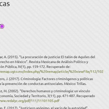
cas
r, A. (2015). “La procuración de justicia: El talón de Aquiles del
recho en México”. Revista Mexicana de Análisis Político y
ón Pública, IV(1), pp. 159-172. Recuperado de:
.remap.ugto.mx/index.php/%20remap/article/%20viewFile/112/102
ero, J. (2017). Criminología: Factores criminógenos y políticas
a la prevención de conductas antisociales. México: Trillas.
z, M. (2002). “Derechos humanos y criminología: un vínculo
conomía, Sociedad y Territorio, 3(11), pp. 471-487. Recuperado
www.redalyc.org/pdf/111/11101105.pdf
s, E. (2017). “Justiciero anónimo, el vacío de la autoridad”.