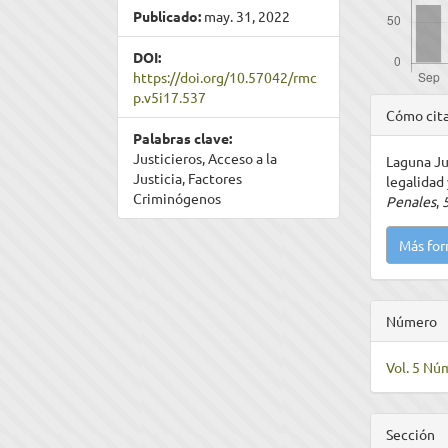
Publicado:
may. 31, 2022
DOI:
https://doi.org/10.57042/rmc
p.v5i17.537
Detal
Cómo cit
del
Palabras clave:
Justicieros, Acceso a la
Laguna Juá
artíc
Justicia, Factores
legalidad 
Criminógenos
Penales
,
Más for
Número
Vol. 5 Nú
Sección