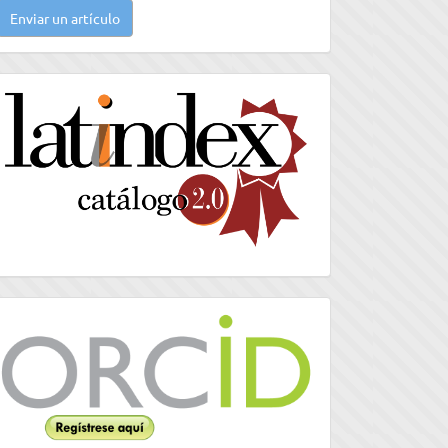
Enviar un artículo
n
rtículo
latindex
Orcid