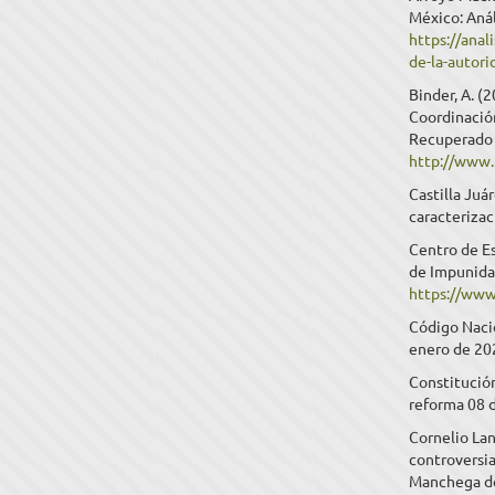
México: Anál
https://anal
de-la-autori
Binder, A. (
Coordinación
Recuperado 
http://www.
Castilla Juá
caracterizac
Centro de Es
de Impunida
https://www
Código Naci
enero de 20
Constitució
reforma 08 
Cornelio Lan
controversi
Manchega de 