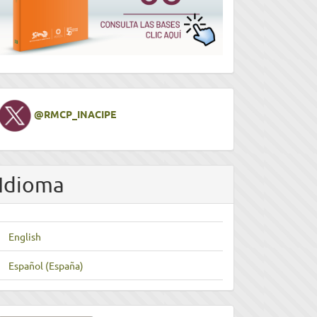
Twitter
@RMCP_INACIPE
Idioma
English
Español (España)
nviar