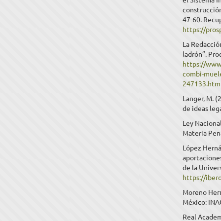
construcción
47-60. Recu
https://pro
La Redacció
ladrón”. Pro
https://www
combi-muele
247133.htm
Langer, M. (
de ideas leg
Ley Naciona
Materia Pen
López Herná
aportaciones
de la Univer
https://ib
Moreno Hern
México: INA
Real Academi