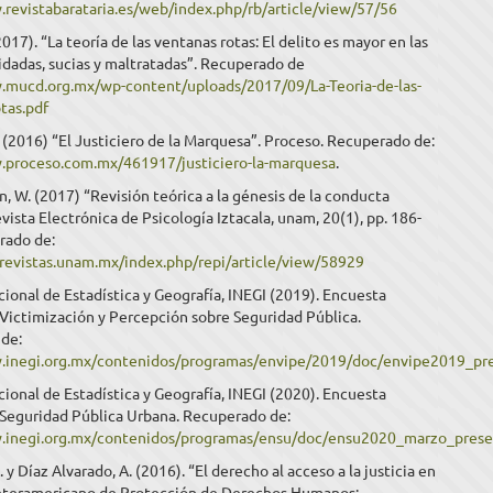
.revistabarataria.es/web/index.php/rb/article/view/57/56
2017). “La teoría de las ventanas rotas: El delito es mayor en las
dadas, sucias y maltratadas”. Recuperado de
.mucd.org.mx/wp-content/uploads/2017/09/La-Teoria-de-las-
tas.pdf
. (2016) “El Justiciero de la Marquesa”. Proceso. Recuperado de:
.proceso.com.mx/461917/justiciero-la-marquesa
.
n, W. (2017) “Revisión teórica a la génesis de la conducta
evista Electrónica de Psicología Iztacala, unam, 20(1), pp. 186-
rado de:
revistas.unam.mx/index.php/repi/article/view/58929
cional de Estadística y Geografía, INEGI (2019). Encuesta
Victimización y Percepción sobre Seguridad Pública.
de:
.inegi.org.mx/contenidos/programas/envipe/2019/doc/envipe2019_pre
cional de Estadística y Geografía, INEGI (2020). Encuesta
 Seguridad Pública Urbana. Recuperado de:
.inegi.org.mx/contenidos/programas/ensu/doc/ensu2020_marzo_presen
A. y Díaz Alvarado, A. (2016). “El derecho al acceso a la justicia en
Interamericano de Protección de Derechos Humanos: