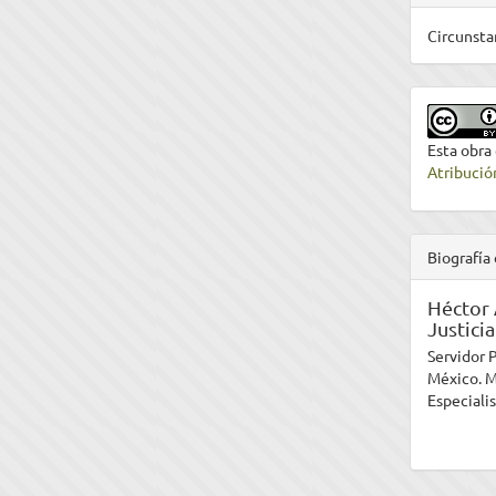
Circunsta
Esta obra
Atribució
Biografía 
Héctor 
Justici
Servidor P
México. M
Especiali