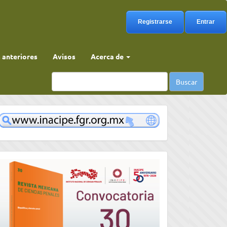
Registrarse
Entrar
anteriores
Avisos
Acerca de
Buscar
www
convocatoria