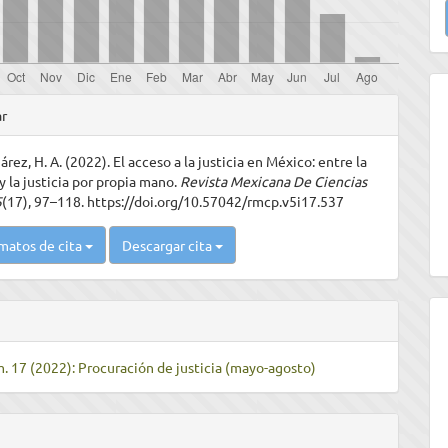
u
a
les
ar
rez, H. A. (2022). El acceso a la justicia en México: entre la
ulo
y la justicia por propia mano.
Revista Mexicana De Ciencias
5
(17), 97–118. https://doi.org/10.57042/rmcp.v5i17.537
matos de cita
Descargar cita
m. 17 (2022): Procuración de justicia (mayo-agosto)