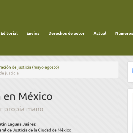
 Editorial
Envíos
Derechos de autor
Actual
Números 
ración de justicia (mayo-agosto)
de justicia
ia en México
por propia mano
enido
stín Laguna Juárez
eral de Justicia de la Ciudad de México