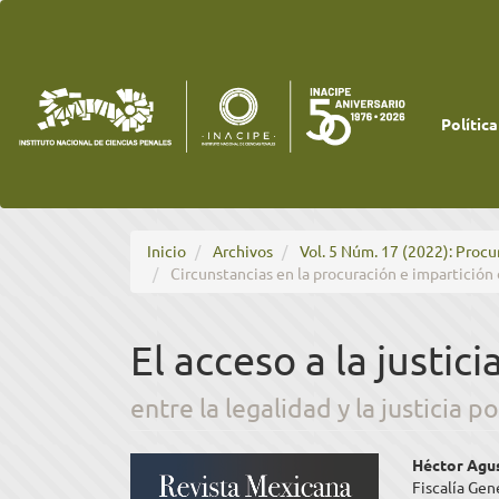
Navegación
principal
Contenido
principal
Barra
lateral
Política
Inicio
Archivos
Vol. 5 Núm. 17 (2022): Procu
Circunstancias en la procuración e impartición 
El acceso a la justic
entre la legalidad y la justicia 
Barra
Cont
Héctor Agu
Fiscalía Gen