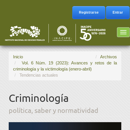
Navegación
principal
Registrarse
Entrar
Contenido
principal
Barra
Tog
lateral
nav
Inicio
Archivos
Vol. 6 Núm. 19 (2023): Avances y retos de la
criminología y la victimología (enero-abril)
Tendencias actuales
Criminología
política, saber y normatividad
Barra