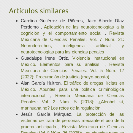
Artículos similares
Carolina Gutiérrez de Piñeres, Jairo Alberto Díaz
Perdomo ,
Aplicación de las neurotecnologías a la
cognición y el comportamiento social
,
Revista
Mexicana de Ciencias Penales: Vol. 7 Núm. 21:
Neuroderechos, inteligencia artificial y
neurotecnologías para las ciencias penales
Guadalupe Irene Ortiz,
Violencia institucional en
México. Elementos para su análisis.
,
Revista
Mexicana de Ciencias Penales: Vol. 5 Núm. 17
(2022): Procuración de justicia (mayo-agosto)
Alan García Huitron,
El tráfico de drogas ilícitas en
México. Apuntes para una política criminológica
internacional
,
Revista Mexicana de Ciencias
Penales: Vol. 2 Núm. 5 (2018): ¿Alcohol sí,
marihuana no? Los retos de la regulación
Jesús García Márquez,
La protección de las
víctimas de trata de personas mediante el uso de la
prueba anticipada
,
Revista Mexicana de Ciencias
Penales: Vol. 8 Núm. 26 (2025): Las ciencias penales