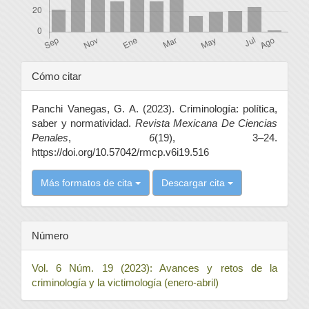
Detalles
Cómo citar
del
Panchi Vanegas, G. A. (2023). Criminología: política,
artículo
saber y normatividad.
Revista Mexicana De Ciencias
Penales
,
6
(19), 3–24.
https://doi.org/10.57042/rmcp.v6i19.516
Más formatos de cita
Descargar cita
Número
Vol. 6 Núm. 19 (2023): Avances y retos de la
criminología y la victimología (enero-abril)