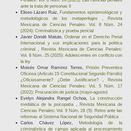
ante la trata de personas II
Eliseo Lázaro Ruiz,
Fundamentos epistemológicos y
metodológicos de los metaperitajes
,
Revista
Mexicana de Ciencias Penales: Vol. 8 Núm. 24
(2024): Criminalística y prueba pericial
Javier Dondé Matute,
Ordenar en el Derecho Penal
Internacional y sus implicaciones para la política
criminal
,
Revista Mexicana de Ciencias Penales:
Vol. 8 Núm. 25 (2025): Adolescentes en conflicto con
la ley
Moisés Omar Ramírez Torres,
Prisión Preventiva
Oficiosa (Articulo 19 Constitucional Segundo Párrafo)
¿Oficiosamente? ¿Debe Justificarse?
,
Revista
Mexicana de Ciencias Penales: Vol. 5 Núm. 17
(2022): Procuración de justicia (mayo-agosto)
Evelyn Alejandra Rangel Ochoa,
La construcción
mediática de la psicopatía
,
Revista Mexicana de
Ciencias Penales: Vol. 9 Núm. 28 (9): Retos ante las
reformas al Sistema Nacional de Seguridad Pública
Carlos Chávez López,
Metodología de la
criminalística de campo aplicada al procesamiento