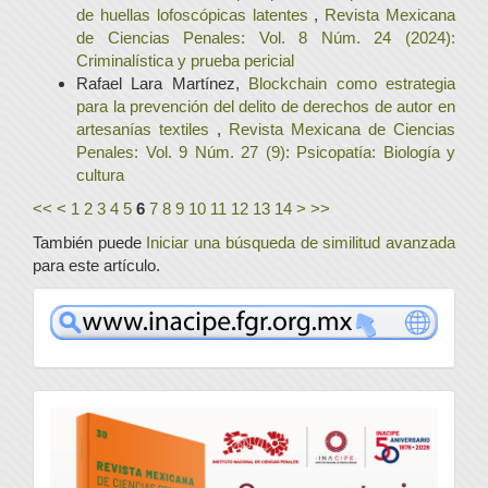
de huellas lofoscópicas latentes
,
Revista Mexicana
de Ciencias Penales: Vol. 8 Núm. 24 (2024):
Criminalística y prueba pericial
Rafael Lara Martínez,
Blockchain como estrategia
para la prevención del delito de derechos de autor en
artesanías textiles
,
Revista Mexicana de Ciencias
Penales: Vol. 9 Núm. 27 (9): Psicopatía: Biología y
cultura
<<
<
1
2
3
4
5
6
7
8
9
10
11
12
13
14
>
>>
También puede
Iniciar una búsqueda de similitud avanzada
para este artículo.
www
convocatoria