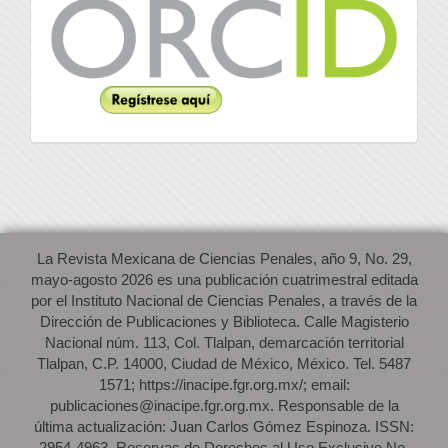
La Revista Mexicana de Ciencias Penales, año 9, No. 29,
mayo-agosto 2026 es una publicación cuatrimestral editada
por el Instituto Nacional de Ciencias Penales, a través de la
Dirección de Publicaciones y Biblioteca. Calle Magisterio
Nacional núm. 113, Col. Tlalpan, demarcación territorial
Tlalpan, C.P. 14000, Ciudad de México, México. Tel. 5487
1571; https://inacipe.fgr.org.mx/; email:
publicaciones@inacipe.fgr.org.mx. Responsable de la
última actualización: Juan Carlos Gómez Espinoza. ISSN:
2954-4963. Reservas de Derechos al Uso Exclusivo No.