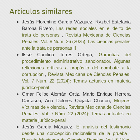
Artículos similares
Jesús Florentino García Vázquez, Ryzbel Estefania
Barona Rivero,
Las redes sociales en el delito de
trata de personas
,
Revista Mexicana de Ciencias
Penales: Vol. 8 Núm. 26 (2025): Las ciencias penales
ante la trata de personas II
Ilsse Carolina Torres Ortega,
Garantías del
procedimiento administrativo sancionador. Algunas
reflexiones críticas a propósito del combate a la
corrupción
,
Revista Mexicana de Ciencias Penales:
Vol. 7 Núm. 22 (2024): Temas actuales en materia
jurídico-penal
Omar Felipe Alemán Ortiz, Mario Enrique Herrera
Carrasco, Ana Dolores Quijada Chacón,
Mujeres
víctimas de violencia
,
Revista Mexicana de Ciencias
Penales: Vol. 7 Núm. 22 (2024): Temas actuales en
materia jurídico-penal
Jesús García Márquez,
El análisis del testimonio
desde una concepción racionalista de la prueba
,
Revista Mexicana de Ciencias Penales: Vol. 5 Núm.