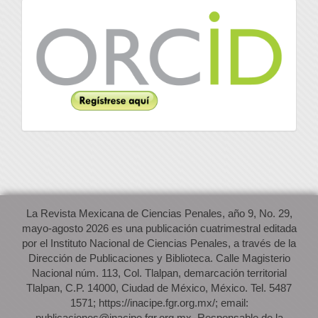
Orcid
La Revista Mexicana de Ciencias Penales, año 9, No. 29,
mayo-agosto 2026 es una publicación cuatrimestral editada
por el Instituto Nacional de Ciencias Penales, a través de la
Dirección de Publicaciones y Biblioteca. Calle Magisterio
Nacional núm. 113, Col. Tlalpan, demarcación territorial
Tlalpan, C.P. 14000, Ciudad de México, México. Tel. 5487
1571; https://inacipe.fgr.org.mx/; email:
publicaciones@inacipe.fgr.org.mx. Responsable de la