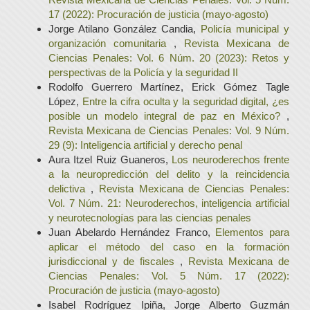
17 (2022): Procuración de justicia (mayo-agosto)
Jorge Atilano González Candia,
Policía municipal y
organización comunitaria
,
Revista Mexicana de
Ciencias Penales: Vol. 6 Núm. 20 (2023): Retos y
perspectivas de la Policía y la seguridad II
Rodolfo Guerrero Martínez, Erick Gómez Tagle
López,
Entre la cifra oculta y la seguridad digital, ¿es
posible un modelo integral de paz en México?
,
Revista Mexicana de Ciencias Penales: Vol. 9 Núm.
29 (9): Inteligencia artificial y derecho penal
Aura Itzel Ruiz Guaneros,
Los neuroderechos frente
a la neuropredicción del delito y la reincidencia
delictiva
,
Revista Mexicana de Ciencias Penales:
Vol. 7 Núm. 21: Neuroderechos, inteligencia artificial
y neurotecnologías para las ciencias penales
Juan Abelardo Hernández Franco,
Elementos para
aplicar el método del caso en la formación
jurisdiccional y de fiscales
,
Revista Mexicana de
Ciencias Penales: Vol. 5 Núm. 17 (2022):
Procuración de justicia (mayo-agosto)
Isabel Rodríguez Ipiña, Jorge Alberto Guzmán