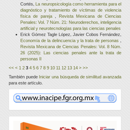
Cortés,
La neuropsicología como herramienta para el
diagnóstico y tratamiento de víctimas de violencia
física de pareja
,
Revista Mexicana de Ciencias
Penales: Vol. 7 Núm. 21: Neuroderechos, inteligencia
artificial y neurotecnologías para las ciencias penales
Erick Gómez Tagle López, Javier Cobos Fernández,
Economía de la delincuencia y la trata de personas
,
Revista Mexicana de Ciencias Penales: Vol. 8 Núm.
26 (2025): Las ciencias penales ante la trata de
personas II
<<
<
1
2
3
4
5
6
7
8
9
10
11
12
13
14
>
>>
También puede
Iniciar una búsqueda de similitud avanzada
para este artículo.
www
convocatoria