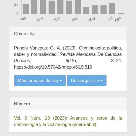
Detalles
Cómo citar
del
Panchi Vanegas, G. A. (2023). Criminología: política,
artículo
saber y normatividad.
Revista Mexicana De Ciencias
Penales
,
6
(19), 3–24.
https://doi.org/10.57042/rmcp.v6i19.516
Más formatos de cita
Descargar cita
Número
Vol. 6 Núm. 19 (2023): Avances y retos de la
criminología y la victimología (enero-abril)