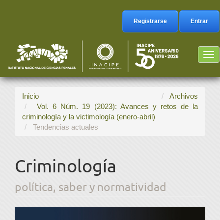
Navegación
principal
Registrarse
Entrar
Contenido
principal
Barra
Tog
lateral
nav
Inicio
Archivos
Vol. 6 Núm. 19 (2023): Avances y retos de la
criminología y la victimología (enero-abril)
Tendencias actuales
Criminología
política, saber y normatividad
Barra