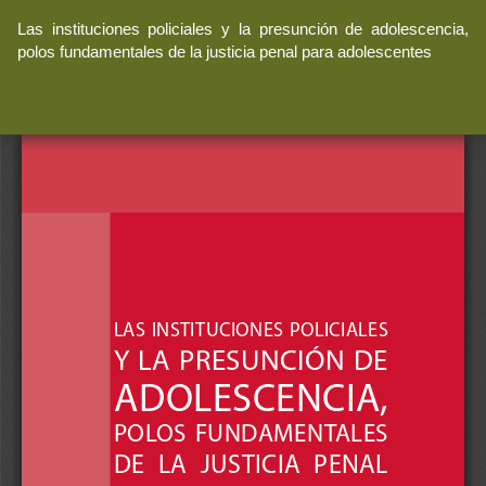
Volver
Las instituciones policiales y la presunción de adolescencia,
a
polos fundamentales de la justicia penal para adolescentes
los
detalles
del
artículo
De
De
P