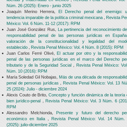
Núm. 26 (2025): Enero - junio 2025
Joaquín Merino Herrera,
El Derecho penal del enemigo: 
tendencia imparable de la política criminal mexicana
,
Revista Pe
México: Vol. 6 Núm. 11-12 (2017): RPM
Juan José González Rus,
La pertinencia del reconocimiento de
responsabilidad penal de las personas jurídicas en Españ
valoración de la constitucionalidad y legalidad del mod
establecido
,
Revista Penal México: Vol. 4 Núm. 8 (2015): RPM
Juan Carlos Ferré Olivé,
El actuar por otro y la responsabili
penal de las personas jurídicas en el marco del Derecho pe
tributario y de la Seguridad Social
,
Revista Penal México: Vol
Núm. 10 (2016): RPM
María Soledad Gil Nobajas,
Más de una década de responsabili
penal de personas jurídicas
,
Revista Penal México: Vol. 13 N
25 (2024): Julio - diciembre 2024
Alexis Couto de Brito,
Concepto y función dinámica de la teoría 
bien jurídico-penal
,
Revista Penal México: Vol. 3 Núm. 6 (201
RPM
Alessandro Melchionda,
Presente y futuro del derecho pe
económico en Italia
,
Revista Penal México: Vol. 14 Núm.
(2025): julio-diciembre 2025