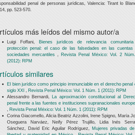
sponsabilidad penal de personas jurídicas, Valencia: Tirant lo Blan
14, pp. 523-570.
rtículos más leídos del mismo autor/a
Luigi Foffani,
Bienes jurídicos de relevancia comunitari
protección penal: el caso de las falsedades en las cuentas
sociedades mercantiles
,
Revista Penal México: Vol. 2 Núm
(2012): RPM
rtículos similares
El bien jurídico como principio irrenunciable en el derecho penal 
siglo XXI
,
Revista Penal México: Vol. 1 Núm. 1 (2011): RPM
Alessandro Bernardi,
La aproximación constitucional al Dere
penal frente a las fuentes e instituciones supranacionales europ
,
Revista Penal México: Vol. 1 Núm. 1 (2011): RPM
Corina Giacomello, Alicia Beatriz Azzolini, Irene Spigno, María J
Oseguera Narváez, Neify Pérez Trujillo, Lidia Inés Serr
Sánchez, David Eric Aguilar Rodríguez,
Mujeres privadas de
libertad y maternidad en México
,
Revista Penal México: Vol.