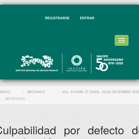
vegación
ncipal
ntenido
REGISTRARSE
ENTRAR
ncipal
rra
eral
Toggle
navigati
INICIO
ARCHIVOS
VOL. 14 NÚM. 27 (2025): JULIO-DICIEMBRE 202
ARTÍCULOS
Culpabilidad por defecto d