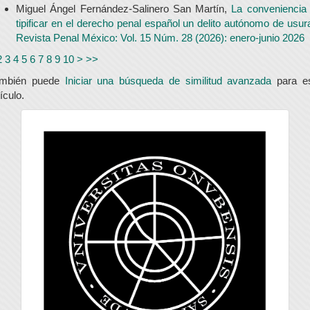
Miguel Ángel Fernández-Salinero San Martín,
La conveniencia
tipificar en el derecho penal español un delito autónomo de usur
Revista Penal México: Vol. 15 Núm. 28 (2026): enero-junio 2026
2
3
4
5
6
7
8
9
10
>
>>
ambién puede
Iniciar una búsqueda de similitud avanzada
para e
tículo.
universidad