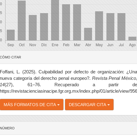
etalles
CÓMO CITAR
el
rtículo
Foffani, L. (2025). Culpabilidad por defecto de organización: ¿Un
nueva categoría del derecho penal europeo?.
Revista Penal México
14
(27), 61–76. Recuperado a partir d
https://revistacienciasinacipe.fgr.org.mx/index.php/01/article/view/95
MÁS FORMATOS DE CITA
DESCARGAR CITA
NÚMERO