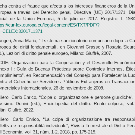
cha contra el fraude que afecta a los intereses financieros de la Un
ropea a través del Derecho penal, Directiva (UE) 2017/1371, Dia
icial de la Unión Europea, 5 de julio de 2017. Registro: L 198/
tps://eur-lex.europa.eu/legal-content/ES/TXT/PDF/?
i=CELEX:32017L1371
ugeri, Anna Maria, “Il sistema sanzionatorio comunitario dopo la Ca
ropea dei diritti fondamentali”, en Giovanni Grasso y Rosaria Sicure
d.), Lezioni di diritto penale europeo, Milano: Giuffrè, 2007.
DE: Organización para la Cooperación y el Desarrollo Económic
nexo II: Guía de Buenas Prácticas sobre Controles Internos, Étic
mplimiento”, en Recomendación del Consejo para Fortalecer la Lu
ntra el Cohecho de Servidores Públicos Extranjeros en Transaccio
merciales Internacionales, 26 de noviembre de 2009.
liero, Carlo Enrico, “Colpa di organizzazione e persone giuridiche”,
ssimo Donini (ed.), Enciclopedia del diritto. Reato colposo, vol.
lán: Giuffrè, 2022.
liero, Carlo Enrico, “La colpa di organizzazione tra responsabil
llettiva e responsabilità individuale”, Rivista Trimestrale di Diritto Pen
ll’Economia, vol. 31, núm. 1-2, 2018, pp. 175-219.