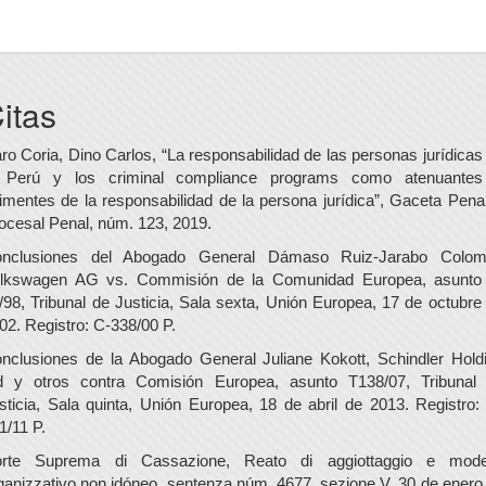
itas
ro Coria, Dino Carlos, “La responsabilidad de las personas jurídicas
 Perú y los criminal compliance programs como atenuante
imentes de la responsabilidad de la persona jurídica”, Gaceta Pena
ocesal Penal, núm. 123, 2019.
nclusiones del Abogado General Dámaso Ruiz-Jarabo Colom
lkswagen AG vs. Commisión de la Comunidad Europea, asunto
/98, Tribunal de Justicia, Sala sexta, Unión Europea, 17 de octubre
02. Registro: C-338/00 P.
nclusiones de la Abogado General Juliane Kokott, Schindler Hold
d y otros contra Comisión Europea, asunto T138/07, Tribunal
sticia, Sala quinta, Unión Europea, 18 de abril de 2013. Registro:
1/11 P.
rte Suprema di Cassazione, Reato di aggiottaggio e mode
ganizzativo non idóneo, sentenza núm. 4677, sezione V, 30 de enero