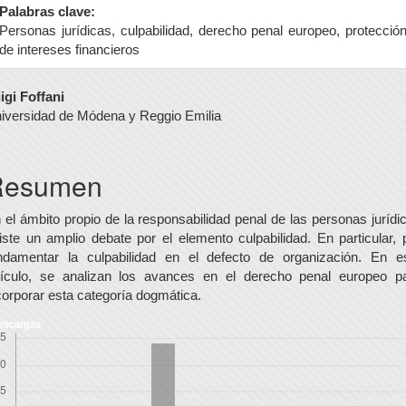
Palabras clave:
Personas jurídicas, culpabilidad, derecho penal europeo, protecció
de intereses financieros
ontenido
igi Foffani
iversidad de Módena y Reggio Emilia
rincipal
el
Resumen
rtículo
 el ámbito propio de la responsabilidad penal de las personas jurídi
iste un amplio debate por el elemento culpabilidad. En particular, 
ndamentar la culpabilidad en el defecto de organización. En e
tículo, se analizan los avances en el derecho penal europeo p
corporar esta categoría dogmática.
escargas