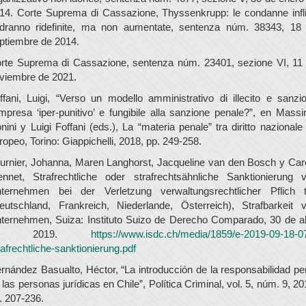
14. Corte Suprema di Cassazione, Thyssenkrupp: le condanne infli
dranno ridefinite, ma non aumentate, sentenza núm. 38343, 18
ptiembre de 2014.
rte Suprema di Cassazione, sentenza núm. 23401, sezione VI, 11
viembre de 2021.
ffani, Luigi, “Verso un modello amministrativo di illecito e sanzi
impresa ‘iper-punitivo’ e fungibile alla sanzione penale?”, en Mass
nini y Luigi Foffani (eds.), La “materia penale” tra diritto nazionale
ropeo, Torino: Giappichelli, 2018, pp. 249-258.
urnier, Johanna, Maren Langhorst, Jacqueline van den Bosch y Car
ennet, Strafrechtliche oder strafrechtsähnliche Sanktionierung 
ternehmen bei der Verletzung verwaltungsrechtlicher Pflich 
eutschland, Frankreich, Niederlande, Österreich), Strafbarkeit 
ternehmen, Suiza: Instituto Suizo de Derecho Comparado, 30 de ab
de 2019.
https://www.isdc.ch/media/1859/e-2019-09-18-0
rafrechtliche-sanktionierung.pdf
rnández Basualto, Héctor, “La introducción de la responsabilidad pe
 las personas jurídicas en Chile”, Política Criminal, vol. 5, núm. 9, 20
. 207-236.