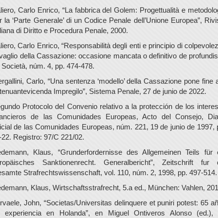
liero, Carlo Enrico, “La fabbrica del Golem: Progettualità e metodolo
r la ‘Parte Generale’ di un Codice Penale dell’Unione Europea”, Rivi
aliana di Diritto e Procedura Penale, 2000.
liero, Carlo Enrico, “Responsabilità degli enti e principio di colpevole
 vaglio della Cassazione: occasione mancata o definitivo de profundis
 Società, núm. 4, pp. 474-478.
ergallini, Carlo, “Una sentenza ‘modello’ della Cassazione pone fine a
tenuantevicenda Impregilo”, Sistema Penale, 27 de junio de 2022.
gundo Protocolo del Convenio relativo a la protección de los intere
nancieros de las Comunidades Europeas, Acto del Consejo, Dia
icial de las Comunidades Europeas, núm. 221, 19 de junio de 1997, 
-22. Registro: 97/C 221/02.
edemann, Klaus, “Grunderfordernisse des Allgemeinen Teils für 
ropäisches Sanktionenrecht. Generalbericht”, Zeitschrift fur 
samte Strafrechtswissenschaft, vol. 110, núm. 2, 1998, pp. 497-514.
edemann, Klaus, Wirtschaftsstrafrecht, 5.a ed., München: Vahlen, 201
rvaele, John, “Societas/Universitas delinquere et puniri potest: 65 a
 experiencia en Holanda”, en Miguel Ontiveros Alonso (ed.),