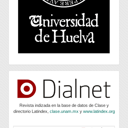
index
Revista indizada en la base de datos de Clase y
directorio Latindex,
clase.unam.mx
y
www.latindex.org