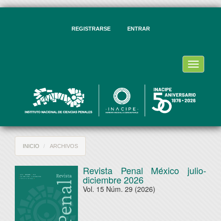
vegación
ncipal
ntenido
REGISTRARSE
ENTRAR
ncipal
rra
eral
Toggle
navigati
INICIO
ARCHIVOS
Revista Penal México julio-
diciembre 2026
Vol. 15 Núm. 29 (2026)