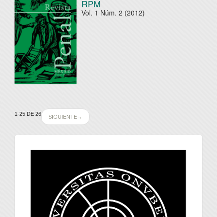
RPM
Vol. 1 Núm. 2 (2012)
1-25 DE 26
SIGUIENTE
→
universidad