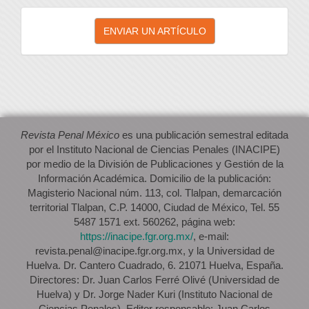
Enviar
ENVIAR UN ARTÍCULO
un
artículo
Revista Penal México
es una publicación semestral editada
por el Instituto Nacional de Ciencias Penales (INACIPE)
por medio de la División de Publicaciones y Gestión de la
Información Académica. Domicilio de la publicación:
Magisterio Nacional núm. 113, col. Tlalpan, demarcación
territorial Tlalpan, C.P. 14000, Ciudad de México, Tel. 55
5487 1571 ext. 560262, página web:
https://inacipe.fgr.org.mx/
, e-mail:
revista.penal@inacipe.fgr.org.mx, y la Universidad de
Huelva. Dr. Cantero Cuadrado, 6. 21071 Huelva, España.
Directores: Dr. Juan Carlos Ferré Olivé (Universidad de
Huelva) y Dr. Jorge Nader Kuri (Instituto Nacional de
Ciencias Penales). Editor responsable: Juan Carlos