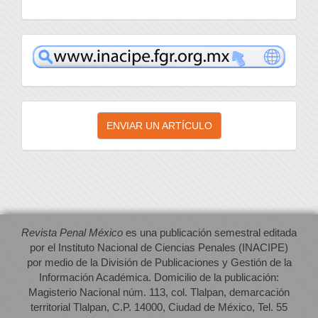
inacipe
Enviar
ENVIAR UN ARTÍCULO
un
artículo
Revista Penal México
es una publicación semestral editada
por el Instituto Nacional de Ciencias Penales (INACIPE)
por medio de la División de Publicaciones y Gestión de la
Información Académica. Domicilio de la publicación:
Magisterio Nacional núm. 113, col. Tlalpan, demarcación
territorial Tlalpan, C.P. 14000, Ciudad de México, Tel. 55