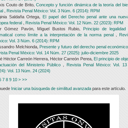
xis Couto de Brito,
Concepto y función dinámica de la teoría del bien
al
,
Revista Penal México: Vol. 3 Núm. 6 (2014): RPM
ginia Saldaña Ortega,
El papel del Derecho penal ante una nueva
opea federal
,
Revista Penal México: Vol. 12 Núm. 22 (2023): RPM
lar Gómez Pavón, Miguel Bustos Rubio,
Principio de legalidad 
matical como límite a la interpretación de la norma penal
,
Revi
ico: Vol. 3 Núm. 6 (2014): RPM
ssandro Melchionda,
Presente y futuro del derecho penal económico 
ista Penal México: Vol. 14 Núm. 27 (2025): julio-diciembre 2025
é Héctor Carreón Herrera, Héctor Carreón Perea,
El principio de obj
actuación del Ministerio Público
,
Revista Penal México: Vol. 1
24): Vol. 13 Núm. 24 (2024)
6
7
8
9
10
>
>>
puede
Iniciar una búsqueda de similitud avanzada
para este artículo.
universidad