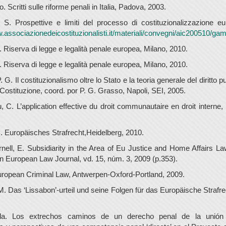
. Scritti sulle riforme penali in Italia, Padova, 2003.
S. Prospettive e limiti del processo di costituzionalizzazione e
w.associazionedeicostituzionalisti.it/materiali/convegni/aic200510/ga
. Riserva di legge e legalità penale europea, Milano, 2010.
. Riserva di legge e legalità penale europea, Milano, 2010.
 G. Il costituzionalismo oltre lo Stato e la teoria generale del diritto p
Costituzione, coord. por P. G. Grasso, Napoli, SEI, 2005.
 C. L’application effective du droit communautaire en droit interne, 
. Europäisches Strafrecht,Heidelberg, 2010.
rnell, E. Subsidiarity in the Area of Eu Justice and Home Affairs La
 European Law Journal, vd. 15, núm. 3, 2009 (p.353).
European Criminal Law, Antwerpen-Oxford-Portland, 2009.
 M. Das ‘Lissabon’-urteil und seine Folgen für das Europäische Strafre
a. Los extrechos caminos de un derecho penal de la unión