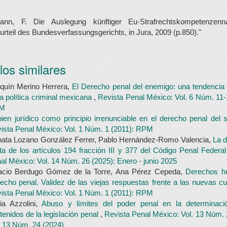
nn, F. Die Auslegung künftiger Eu-Strafrechtskompetenzen
urteil des Bundesverfassungsgerichts, in Jura, 2009 (p.850)."
los similares
quín Merino Herrera,
El Derecho penal del enemigo: una tendencia
la política criminal mexicana
,
Revista Penal México: Vol. 6 Núm. 11-
M
bien jurídico como principio irrenunciable en el derecho penal del 
ista Penal México: Vol. 1 Núm. 1 (2011): RPM
ata Lozano González Ferrer, Pablo Hernández-Romo Valencia,
La 
ita de los artículos 194 fracción III y 377 del Código Penal Federa
al México: Vol. 14 Núm. 26 (2025): Enero - junio 2025
acio Berdugo Gómez de la Torre, Ana Pérez Cepeda,
Derechos h
echo penal. Validez de las viejas respuestas frente a las nuevas c
ista Penal México: Vol. 1 Núm. 1 (2011): RPM
cia Azzolini,
Abuso y límites del poder penal en la determinaci
tenidos de la legislación penal
,
Revista Penal México: Vol. 13 Núm. 
. 13 Núm. 24 (2024)