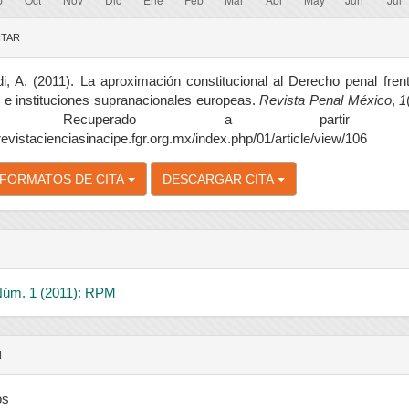
lles
ITAR
ulo
i, A. (2011). La aproximación constitucional al Derecho penal fren
 e instituciones supranacionales europeas.
Revista Penal México
,
1
. Recuperado a partir
/revistacienciasinacipe.fgr.org.mx/index.php/01/article/view/106
FORMATOS DE CITA
DESCARGAR CITA
O
 Núm. 1 (2011): RPM
N
os