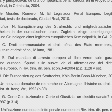
 y perspectivas de una competencia penal ‘directa’ en el Proyecto 
ónal, in Criminalia, 2004.
e Morales Romero, M. El Legislador Penal Europeo. Legit
dad, tesis de doctorado, Ciudad Real, 2010.
uñoz, N. Europäisierung des Strafrechts und mitgliedstaatliche 
heiten in der europäischen union. Zugleich: einige ueberlegung
nd Grundlagen einer legitimen europäischen Kriminalpolitik, in GA, 2
, C. Droit communautaire et droit pénal des Etats membres,
aire et droit pénal, Milano, 1981.
, S. Dal mandato di arresto europeo al libro verde sulle garan
ione europea. Spunti sulle nuove vie di affermazione del dirit
e europeo, in Riv. trim. dir. pen. econ.3-4/2004 (p.p. 1128 y ss).
H. Die Europäisierung des Strafrechts, Köln-Berlin-Bonn-München, 2
Un nouveau domaine de recherche en Allemagne: l’histoire du droit
st. dr. franç. étr., 1992 (p.39).
, G. Corte Costituzionale e Corte di Giustizia: un dissidio sanato? in
1987 (p.314).
 Unificazione europea e diritto penale europeo,en Riv. trim. dir. pen.