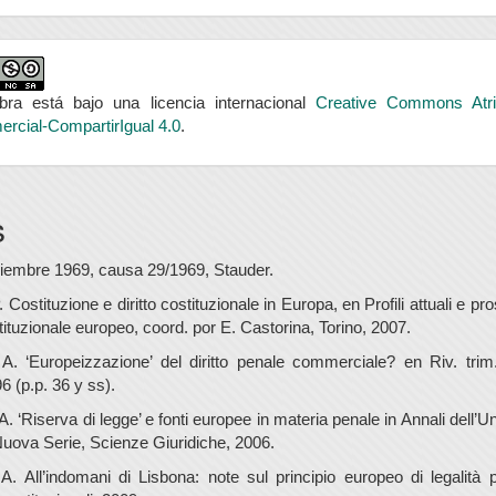
bra está bajo una licencia internacional
Creative Commons Atri
rcial-CompartirIgual 4.0
.
s
iembre 1969, causa 29/1969, Stauder.
 Costituzione e diritto costituzionale in Europa, en Profili attuali e pro
stituzionale europeo, coord. por E. Castorina, Torino, 2007.
 A. ‘Europeizzazione’ del diritto penale commerciale? en Riv. trim.
6 (p.p. 36 y ss).
A. ‘Riserva di legge’ e fonti europee in materia penale in Annali dell’Un
Nuova Serie, Scienze Giuridiche, 2006.
 A. All’indomani di Lisbona: note sul principio europeo di legalità 