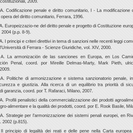
ostituzionali, 2009.
 A. Codificazione penale e diritto comunitario, I - La modificazione 
opera del diritto comunitario, Ferrara, 1996.
A. Europeizzazio-ne del diritto penale e progetto di Costituzione europ
 2004 (p.p. 8-9).
. I principi e criteri direttivi in tema di sanzioni nelle recenti leggi comu
l’Università di Ferrara - Scienze Giuridiche, vol. XIV, 2000.
, A. La armonización de las sanciones en Europa, en Los Cami
ción Penal, coord. por Mireille Delmas-Marty, Mark Pieth, ulric
 2009.
 A. Politiche di armonizzazione e sistema sanzionatorio penale, in
icurezza e giustizia. Alla ricerca di un equilibrio tra priorità di si
i garanzia, coord. por T. Rafaraci, Milano, 2007.
A. Profili penalistici della commercializzazione dei prodotti agroalimen
ro-alimentare e la qualità dei prodotti, coord. por E. Rook Basile, Mi
A. Strategie per l’armonizzazione dei sistemi penali europei, en Riv. 
. 2002 (p.815).
Il principio di legalità dei reati e delle pene nella Carta europea de