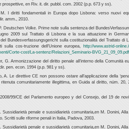
 prospettive, en Riv. it. dir. pubbl. com. 2002 (p.p. 673 y ss).
 M. I diritti fondamentali in Europa dopo Lisbona: verso nuovi equi
dir. amm., 2010.
 P. Deutschen Volke. Prime note sulla sentenza del BundesVerfassu
ugno 2009 sul Trattato di Lisbona e la sua attuazione in German
del Bundesverfassungsgericht sulla costituzionalità del Trattato di L
tti sulla cos-truzione dell’Unione europea,
http://www.astrid-online.
enti/Corte-cost/La-sentenz/Relazioni_Seminario-BVG_21_09_09.pdf
, G. Armonizzazione del diritto penale all’interno della Comunità e
 dir. pen. econ. 1994 (p.p. 981 y ss).
o, A. Le direttive CE non possono ostare all’applicazione della ‘pena
ritenuta comunitariamente illegittima, en Guida al diritto, núm. 20, 
.
 2008/99/CE del Parlamento europeo y del Consejo, del 19 de nov
. Sussidiarietà penale e sussidiarietà comunitaria,en M. Donini, Alla 
. Scritti sulle riforme penali in Italia, Padova, 2003.
. Sussidiarietà penale e sussidiarietà comunitaria,en M. Donini, Alla 