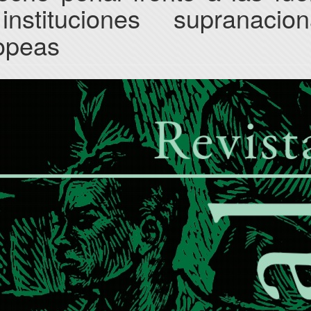
nstituciones supranacion
opeas