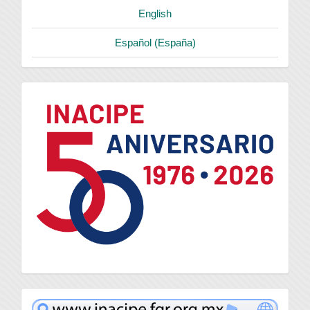
English
Español (España)
logo
inacipe