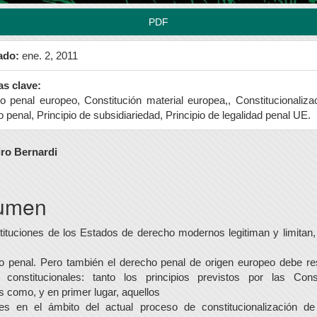
PDF
ado:
ene. 2, 2011
as clave:
 penal europeo, Constitución material europea,, Constitucionaliza
 penal, Principio de subsidiariedad, Principio de legalidad penal UE.
enido
ro Bernardi
ipal
umen
ulo
ituciones de los Estados de derecho modernos legitiman y limitan
o penal. Pero también el derecho penal de origen europeo debe re
s constitucionales: tanto los principios previstos por las Cons
s como, y en primer lugar, aquellos
es en el ámbito del actual proceso de constitucionalización de