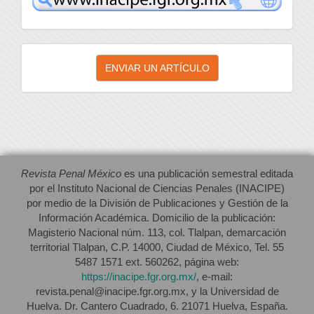
Enviar
ENVIAR UN ARTÍCULO
un
artículo
Revista Penal México
es una publicación semestral editada
por el Instituto Nacional de Ciencias Penales (INACIPE)
por medio de la División de Publicaciones y Gestión de la
Información Académica. Domicilio de la publicación:
Magisterio Nacional núm. 113, col. Tlalpan, demarcación
territorial Tlalpan, C.P. 14000, Ciudad de México, Tel. 55
5487 1571 ext. 560262, página web:
https://inacipe.fgr.org.mx/
, e-mail:
revista.penal@inacipe.fgr.org.mx, y la Universidad de
Huelva. Dr. Cantero Cuadrado, 6. 21071 Huelva, España.