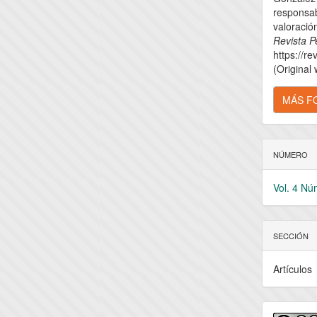
artícu
responsab
valoració
Revista P
https://re
(Original
MÁS F
NÚMERO
Vol. 4 Nú
SECCIÓN
Artículos