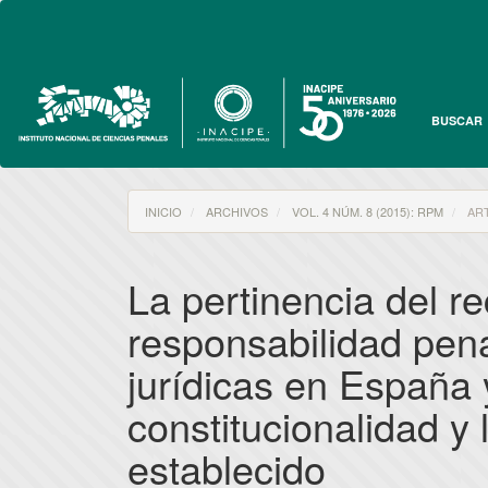
Navegación
principal
Contenido
principal
Barra
lateral
BUSCAR
INICIO
ARCHIVOS
VOL. 4 NÚM. 8 (2015): RPM
ART
La pertinencia del r
responsabilidad pen
jurídicas en España 
constitucionalidad y
establecido