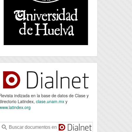
index
Revista indizada en la base de datos de Clase y
directorio Latindex,
clase.unam.mx
y
www.latindex.org