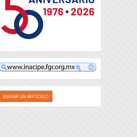
inacipe
nviar
ENVIAR UN ARTÍCULO
n
rtículo