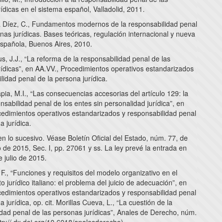
ídicas en el sistema español, Valladolid, 2011.
Díez, C., Fundamentos modernos de la responsabilidad penal
nas jurídicas. Bases teóricas, regulación internacional y nueva
española, Buenos Aires, 2010.
, J.J., “La reforma de la responsabilidad penal de las
rídicas”, en AA.VV., Procedimientos operativos estandarizados
lidad penal de la persona jurídica.
ia, M.I., “Las consecuencias accesorias del artículo 129: la
sabilidad penal de los entes sin personalidad jurídica”, en
cedimientos operativos estandarizados y responsabilidad penal
a jurídica.
n lo sucesivo. Véase Boletín Oficial del Estado, núm. 77, de
de 2015, Sec. I, pp. 27061 y ss. La ley prevé la entrada en
e julio de 2015.
., “Funciones y requisitos del modelo organizativo en el
 jurídico italiano: el problema del juicio de adecuación”, en
cedimientos operativos estandarizados y responsabilidad penal
a jurídica, op. cit. Morillas Cueva, L., “La cuestión de la
idad penal de las personas jurídicas”, Anales de Derecho, núm.