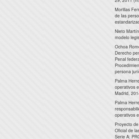
29, 2011 (ht
Morillas Fer
de las perso
estandarizad
Nieto Martín
modelo legis
Ochoa Romer
Derecho pen
Penal federa
Procedimien
persona jurí
Palma Herrer
operativos e
Madrid, 201
Palma Herrer
responsabili
operativos e
Proyecto de
Oficial de l
Serie A: PR