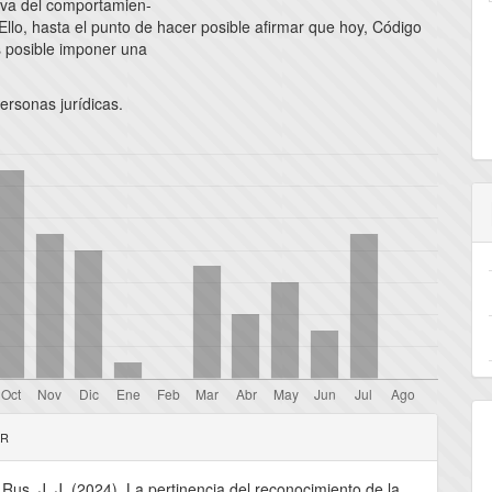
iva del comportamien-
llo, hasta el punto de hacer posible afirmar que hoy, Código
 posible imponer una
ersonas jurídicas.
les
AR
Rus, J. J. (2024). La pertinencia del reconocimiento de la