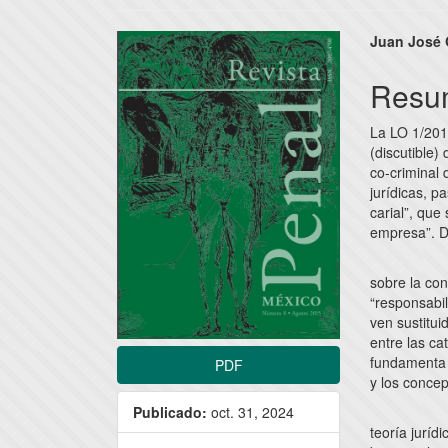
Barra
Conte
Juan José 
lateral
princi
Resu
del
del
La LO 1/201
artículo
artícu
(discutible) 
co-criminal 
jurídicas, p
carial”, que
empresa”. D
sobre la con
“responsabi
ven sustitui
entre las ca
fundamenta 
PDF
y los conce
Publicado:
oct. 31, 2024
teoría juríd