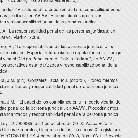
tp:// dx.doi.org/10.6018/analesderecho).
nández, “El sistema de atenuación de la responsabilidad penal
nas jurídicas”, en AA.VV., Procedimientos operativos
os y responsabilidad penal de la persona jurídica.
, A., La responsabilidad penal de las personas jurídicas: un
lativo, Madrid, 2008.
o, R., “La responsabilidad de las personas jurídicas en el
al mexicano. Especial referencia a su regulación en el Código
l y en el Código Penal para el Distrito Federal”, en AA.VV.,
tos operativos estandarizados y responsabilidad penal de la
dica.
a, J.M. (dir.), González Tapia, M.I. (coord.), Procedimientos
standarizados y responsabilidad penal de la persona jurídica,
4.
a, J.M., “El papel de los compliance en un modelo vicarial de
dad penal de la persona jurídica”, en AA.VV., Procedimientos
standarizados y responsabilidad penal de la persona jurídica.
 Ley 121/000065, de 4 de octubre de 2013. Véase Boletín
as Cortes Generales, Congreso de los Diputados, X Legislatura,
OYECTOS DE LEY, 4 de octubre de 2013, Núm. 66-1, Proyecto