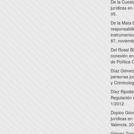
De la Cuest
jurídicas en
05.
De la Mata B
responsabili
instrumento
87, noviemb
Del Rosal Bl
conexión en 
de Política 
Díaz Gómez,
personas jur
y Criminolog
Díez Ripollé
Regulación e
1/2012.
Dopico Gómez
jurídicas en
Valencia, 20
Gómez Tomill