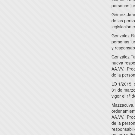
personas jur
Gómez-Jara 
de las perso
legislación 
González Rus
personas ju
y responsabi
González Tap
nueva respon
AA.VV., Pro
de la person
LO 1/2015, e
31 de marzo 
vigor el 1º d
Mazzacuva, F
ordenamiento
AA.VV., Pro
de la person
responsabil