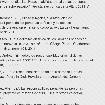
a Arzamendi, J.L., “Responsabilidad penal de las personas
 el Derecho español”, Revista electrónica de la AIDP, 2011, A-
arranco, N.J., Bilbao y Algorta, “La atribución de
dad penal de las personas jurídicas y su exención:
s de prevención en el seno corporativo”, La Ley Penal, núm.
re de 2011.
asco, B., “La delimitación típica de los llamados hechos de
el nuevo artículo 31 bis, nº 1, del Código Penal”, Cuadernos
Criminal, núm. 103, 2011.
 Andrés, “El modelo de responsabilidad criminal de las
ídicas tras la LO 5/2010”, Revista Electrónica de Ciencia Penal
ía, 13-08, 2011.
s, J.L., “La responsabilidad penal de la persona jurídica.
spañola”, In Dret. Revista para el Análisis del Derecho,
-Aller (dir.), La responsabilidad penal de las personas
 el proyecto de reforma de 2009. Una reflexión colectiva,
12.
o, M., Introducción a la responsabilidad penal de las