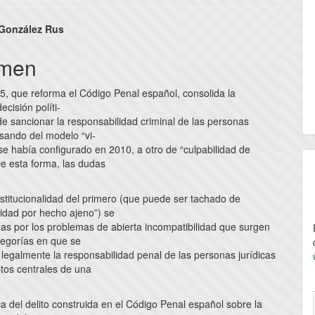
nido
González Rus
pal
men
5, que reforma el Código Penal español, consolida la
lo
decisión políti-
de sancionar la responsabilidad criminal de las personas
asando del modelo “vi-
 se había configurado en 2010, a otro de “culpabilidad de
e esta forma, las dudas
stitucionalidad del primero (que puede ser tachado de
lidad por hecho ajeno”) se
das por los problemas de abierta incompatibilidad que surgen
tegorías en que se
legalmente la responsabilidad penal de las personas jurídicas
ptos centrales de una
ica del delito construida en el Código Penal español sobre la