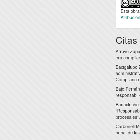
Esta obra
Atribució
Citas
Arroyo Zapat
era complia
Bacigalupo Z
administrati
Compliance 
Bajo Fernán
responsabil
Banacloche 
“Responsabil
procesales”,
Carbonell Ma
penal de las