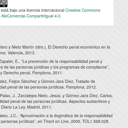
 está bajo una licencia internacional
Creative Commons
n-NoComercial-CompartirIgual 4.0
.
ero y Nieto Martín (dirs.), El Derecho penal económico en la
nce, Valencia, 2013.
apater, E., “La prevención de la responsabilidad penal y
va de las personas jurídicas y los programas de compliance”,
y Derecho penal, Pamplona, 2011.
dez, Feijoo Sánchez y Gómez-Jara Díez, Tratado de
idad penal de las personas jurídicas, Pamplona, 2012.
Palao, J., Zarzalejos Nieto, Jesús, y Gómez-Jara Díez, Carlos,
idad penal de las personas jurídicas. Aspectos sustantivos y
 Diario La Ley, Madrid, 2011.
teu, J.C., “Aproximación a la dogmática de la responsabilidad
 personas jurídicas”, en Tirant on Line, 2009, TOL1.568.028.