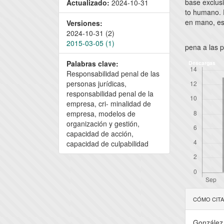
base exclus
Actualizado:
2024-10-31
to humano. E
en mano, es
Versiones:
2024-10-31 (2)
2015-03-05 (1)
pena a las p
Palabras clave:
Descargas
Responsabilidad penal de las
personas jurídicas,
responsabilidad penal de la
empresa, cri- minalidad de
empresa, modelos de
organización y gestión,
capacidad de acción,
capacidad de culpabilidad
Detal
CÓMO CIT
del
González 