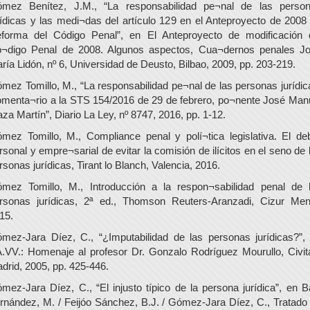
mez Benítez, J.M., “La responsabilidad pe¬nal de las perso
rídicas y las medi¬das del artículo 129 en el Anteproyecto de 2008
forma del Código Penal”, en El Anteproyecto de modificación 
¬digo Penal de 2008. Algunos aspectos, Cua¬dernos penales J
ría Lidón, nº 6, Universidad de Deusto, Bilbao, 2009, pp. 203-219.
mez Tomillo, M., “La responsabilidad pe¬nal de las personas jurídic
menta¬rio a la STS 154/2016 de 29 de febrero, po¬nente José Man
za Martín”, Diario La Ley, nº 8747, 2016, pp. 1-12.
mez Tomillo, M., Compliance penal y polí¬tica legislativa. El de
rsonal y empre¬sarial de evitar la comisión de ilícitos en el seno de 
rsonas jurídicas, Tirant lo Blanch, Valencia, 2016.
mez Tomillo, M., Introducción a la respon¬sabilidad penal de 
rsonas jurídicas, 2ª ed., Thomson Reuters-Aranzadi, Cizur Men
15.
mez-Jara Díez, C., “¿Imputabilidad de las personas jurídicas?”,
.VV.: Homenaje al profesor Dr. Gonzalo Rodríguez Mourullo, Civit
drid, 2005, pp. 425-446.
mez-Jara Díez, C., “El injusto típico de la persona jurídica”, en B
rnández, M. / Feijóo Sánchez, B.J. / Gómez-Jara Díez, C., Tratado