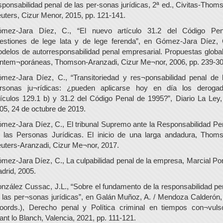
sponsabilidad penal de las per-sonas jurídicas, 2ª ed., Civitas-Thom
uters, Cizur Menor, 2015, pp. 121-141.
mez-Jara Díez, C., “El nuevo artículo 31.2 del Código Pen
estiones de lege lata y de lege ferenda”, en Gómez-Jara Díez, 
delos de autorresponsabilidad penal empresarial. Propuestas globa
ntem¬poráneas, Thomson-Aranzadi, Cizur Me¬nor, 2006, pp. 239-30
mez-Jara Díez, C., “Transitoriedad y res¬ponsabilidad penal de 
rsonas ju¬rídicas: ¿pueden aplicarse hoy en día los deroga
tículos 129.1 b) y 31.2 del Código Penal de 1995?”, Diario La Ley,
05, 24 de octubre de 2019.
mez-Jara Díez, C., El tribunal Supremo ante la Responsabilidad Pe
 las Personas Jurídicas. El inicio de una larga andadura, Thom
uters-Aranzadi, Cizur Me¬nor, 2017.
mez-Jara Díez, C., La culpabilidad penal de la empresa, Marcial Po
drid, 2005.
nzález Cussac, J.L., “Sobre el fundamento de la responsabilidad pe
 las per¬sonas jurídicas”, en Galán Muñoz, A. / Mendoza Calderón,
oords.), Derecho penal y Política criminal en tiempos con¬vuls
rant lo Blanch, Valencia, 2021, pp. 111-121.