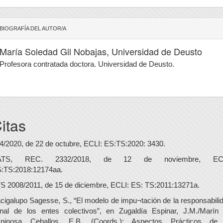
BIOGRAFÍA DEL AUTOR/A
María Soledad Gil Nobajas,
Universidad de Deusto
Profesora contratada doctora. Universidad de Deusto.
itas
4/2020, de 22 de octubre, ECLI: ES:TS:2020: 3430.
ATS, REC. 2332/2018, de 12 de noviembre, ECL
:TS:2018:12174aa.
S 2008/2011, de 15 de diciembre, ECLI: ES: TS:2011:13271a.
cigalupo Sagesse, S., “El modelo de impu¬tación de la responsabili
nal de los entes colectivos”, en Zugaldía Espinar, J.M./Marín
pinosa Ceballos, E.B. (Coords.): Aspectos Prácticos de