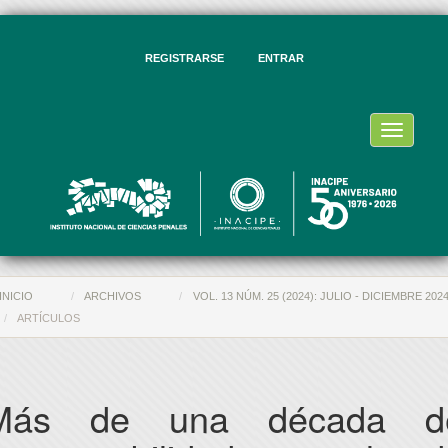
vegación
ncipal
ntenido
REGISTRARSE
ENTRAR
ncipal
rra
eral
Toggle
navigati
INICIO
ARCHIVOS
VOL. 13 NÚM. 25 (2024): JULIO - DICIEMBRE 202
ARTÍCULOS
Más de una década d