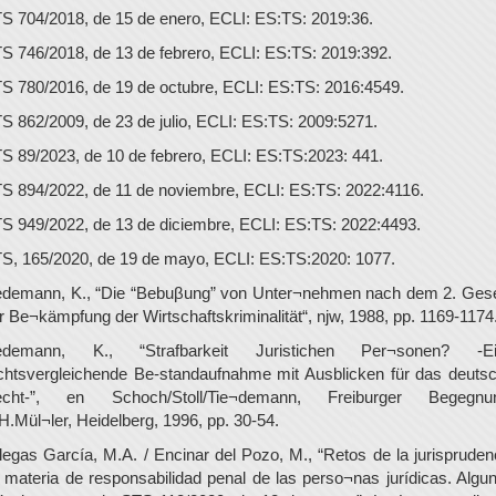
S 704/2018, de 15 de enero, ECLI: ES:TS: 2019:36.
S 746/2018, de 13 de febrero, ECLI: ES:TS: 2019:392.
S 780/2016, de 19 de octubre, ECLI: ES:TS: 2016:4549.
S 862/2009, de 23 de julio, ECLI: ES:TS: 2009:5271.
S 89/2023, de 10 de febrero, ECLI: ES:TS:2023: 441.
S 894/2022, de 11 de noviembre, ECLI: ES:TS: 2022:4116.
S 949/2022, de 13 de diciembre, ECLI: ES:TS: 2022:4493.
S, 165/2020, de 19 de mayo, ECLI: ES:TS:2020: 1077.
edemann, K., “Die “Bebuβung” von Unter¬nehmen nach dem 2. Ges
r Be¬kämpfung der Wirtschaftskriminalität“, njw, 1988, pp. 1169-1174
edemann, K., “Strafbarkeit Juristichen Per¬sonen? -E
chtsvergleichende Be-standaufnahme mit Ausblicken für das deuts
cht-”, en Schoch/Stoll/Tie¬demann, Freiburger Begegnu
H.Mül¬ler, Heidelberg, 1996, pp. 30-54.
llegas García, M.A. / Encinar del Pozo, M., “Retos de la jurispruden
 materia de responsabilidad penal de las perso¬nas jurídicas. Algu