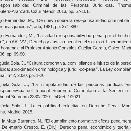
spon¬sabilidad Criminal de las Personas Jurídi¬cas, Thom
uters-Aranzadi, Cizur Menor, 2013, pp. 67-101.
jo Fernández, M., “De nuevo sobre la res¬ponsabilidad criminal de 
rsonas jurídicas”, adp, 1981, pp. 371-380.
jo Fernández, M., “La velada responsabili¬dad penal por el hecho
ro”, en AA. VV., Derecho y Justicia penal en el siglo xxi. Liber amico
 homenaje al Profesor Antonio González-Cuéllar García, Colex, Madr
06, pp. 69-90.
güela Sola, J., “Cultura corporativa, com¬pliance e injusto de la pers
rídica: aproximación criminológica y jurídi¬co-penal”, La Ley complia
nal, nº 2, 2020, pp. 1-26.
güela Sola, J., “La inimputabilidad de las personas jurídicas en
rispruden¬cia del Tribunal Supremo. Comentario a la Sentencia 
ibunal Supremo 2330/2020”, InDret, 1/2021.
güela Sola, J., La culpabilidad colectiva en Derecho Penal, Marc
ns, Madrid, 2015.
 la Mata Barranco, N., “El cumplimiento normativo eficaz penalment
 De¬metrio Crespo, E. (Dir.): Derecho penal económico y teoría 