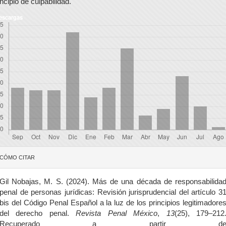
incipio de culpabilidad.
escargas
etalles
CÓMO CITAR
el
rtículo
Gil Nobajas, M. S. (2024). Más de una década de responsabilida
penal de personas jurídicas: Revisión jurisprudencial del artículo 3
bis del Código Penal Español a la luz de los principios legitimadore
del derecho penal.
Revista Penal México
,
13
(25), 179–212
Recuperado a partir d