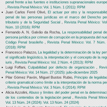
penal frente a las fuentes e instituciones supranacionales europ
,
Revista Penal México: Vol. 1 Núm. 1 (2011): RPM
Juan Carlos Ferré Olivé,
El actuar por otro y la responsabili
penal de las personas jurídicas en el marco del Derecho pe
tributario y de la Seguridad Social
,
Revista Penal México: Vol
Núm. 10 (2016): RPM
Fernando A. N. Galvão da Rocha,
La responsabilidad penal de
persona jurídica por crimen de corrupción en la propuesta del nu
Código Penal brasileño
,
Revista Penal México: Vol. 7 Núm.
(2018): RPM
Francesco Palazzo,
La legalidad y la determinación de la ley pen
el significado lingüístico, la interpretación y el concepto de la reg
iuris
,
Revista Penal México: Vol. 2 Núm. 4 (2013): RPM
Luigi Foffani,
Culpabilidad por defecto de organización
,
Revi
Penal México: Vol. 14 Núm. 27 (2025): julio-diciembre 2025
Pilar Gómez Pavón, Miguel Bustos Rubio,
Principio de legalida
criterio gramatical como límite a la interpretación de la norma pe
,
Revista Penal México: Vol. 3 Núm. 6 (2014): RPM
Alicia Azzolini,
Abuso y límites del poder penal en la determinac
de los contenidos de la legislación penal
,
Revista Penal Méxi
Vol. 13 Núm. 24 (2024): Vol. 13 Núm. 24 (2024)