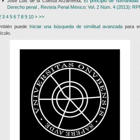
José Luis de la Cuesta Arzamendi,
El principio de humanidad
Derecho penal
,
Revista Penal México: Vol. 2 Núm. 4 (2013): R
2
3
4
5
6
7
8
9
10
>
>>
ambién puede
Iniciar una búsqueda de similitud avanzada
para e
tículo.
universidad