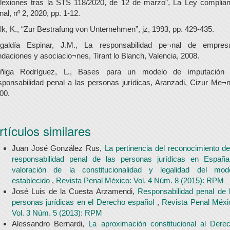
flexiones tras la STS 118/2020, de 12 de marzo”, La Ley complia
nal, nº 2, 2020, pp. 1-12.
lk, K., “Zur Bestrafung von Unternehmen”, jz, 1993, pp. 429-435.
galdía Espinar, J.M., La responsabilidad pe¬nal de empres
ndaciones y asociacio¬nes, Tirant lo Blanch, Valencia, 2008.
ñiga Rodríguez, L., Bases para un modelo de imputación
sponsabilidad penal a las personas jurídicas, Aranzadi, Cizur Me¬n
00.
rtículos similares
Juan José González Rus,
La pertinencia del reconocimiento de
responsabilidad penal de las personas jurídicas en Españ
valoración de la constitucionalidad y legalidad del mod
establecido
,
Revista Penal México: Vol. 4 Núm. 8 (2015): RPM
José Luis de la Cuesta Arzamendi,
Responsabilidad penal de 
personas jurídicas en el Derecho español
,
Revista Penal Méxi
Vol. 3 Núm. 5 (2013): RPM
Alessandro Bernardi,
La aproximación constitucional al Dere