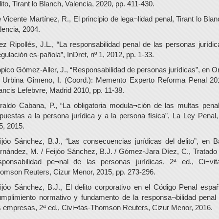
lito, Tirant lo Blanch, Valencia, 2020, pp. 411-430.
 Vicente Martínez, R., El principio de lega¬lidad penal, Tirant lo Blan
lencia, 2004.
ez Ripollés, J.L., “La responsabilidad penal de las personas jurídic
gulación es-pañola”, InDret, nº 1, 2012, pp. 1-33.
pico Gómez-Aller, J., “Responsabilidad de personas jurídicas”, en Or
 Urbina Gimeno, I. (Coord.): Memento Experto Reforma Penal 20
ancis Lefebvre, Madrid 2010, pp. 11-38.
raldo Cabana, P., “La obligatoria modula¬ción de las multas pena
puestas a la persona jurídica y a la persona física”, La Ley Penal,
5, 2015.
ijóo Sánchez, B.J., “Las consecuencias jurídicas del delito”, en B
rnández, M. / Feijóo Sánchez, B.J. / Gómez-Jara Díez, C., Tratado
sponsabilidad pe¬nal de las personas jurídicas, 2ª ed., Ci¬vit
omson Reuters, Cizur Menor, 2015, pp. 273-296.
ijóo Sánchez, B.J., El delito corporativo en el Código Penal españ
mplimiento normativo y fundamento de la responsa¬bilidad penal
s empresas, 2ª ed., Civi¬tas-Thomson Reuters, Cizur Menor, 2016.