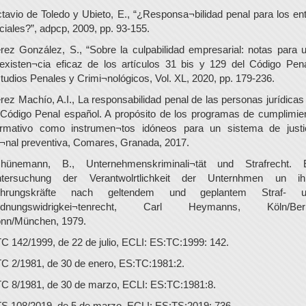
tavio de Toledo y Ubieto, E., “¿Responsa¬bilidad penal para los en
ciales?”, adpcp, 2009, pp. 93-155.
rez González, S., “Sobre la culpabilidad empresarial: notas para 
existen¬cia eficaz de los artículos 31 bis y 129 del Código Pena
tudios Penales y Crimi¬nológicos, Vol. XL, 2020, pp. 179-236.
rez Machío, A.I., La responsabilidad penal de las personas jurídicas
 Código Penal español. A propósito de los programas de cumplimie
rmativo como instrumen¬tos idóneos para un sistema de justi
¬nal preventiva, Comares, Granada, 2017.
hünemann, B., Unternehmenskriminali¬tät und Strafrecht. 
tersuchung der Verantwolrtlichkeit der Unternhmen un ih
ührungskräfte nach geltendem und geplantem Straf- u
rdnungswidrigkei¬tenrecht, Carl Heymanns, Köln/Berli
nn/München, 1979.
C 142/1999, de 22 de julio, ECLI: ES:TC:1999: 142.
C 2/1981, de 30 de enero, ES:TC:1981:2.
C 8/1981, de 30 de marzo, ECLI: ES:TC:1981:8.
S 108/2019, de 5 de marzo, ECLI: ES:TS:2019: 736.