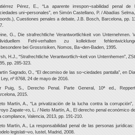
tiérrez Pérez, E., “La aparente irrespon¬sabilidad penal de 
ciedades uni¬personales”, en Simón Castellano, P. / Abadías Selma,
oords.), Cuestiones penales a debate, J.B. Bosch, Barcelona, pp. 1
7.
ine, G., Die strafrechtliche Verantwortlichkeit von Unternehmen. 
dividuellem Fehl-verhalten zu kollektiver fehlentwicklung
sbesondere bei Grossrisiken, Nomos, Ba¬den-Baden, 1995.
rsh, H.J., “Strafrechtliche Verantwortlich¬keit von Unternhemen”, ZS
95, pp. 285-323.
rtín Sagrado, O., “El decomiso de las so¬ciedades pantalla”, en Dia
 Ley, nº 8768, 24 de mayo de 2016.
r Puig, S., Derecho Penal. Parte General, 10ª ed., Reppert
rcelona, 2015.
eto Martín, A., “La privatización de la lucha contra la corrupción”,
royo Zapate¬ro, L. / Nieto Martín, A., El derecho penal económico de
a compliance, Valencia, 2013, pp. 191-210.
eto Martín, A., La responsabilidad penal de las personas jurídicas:
delo legislati¬vo, Iustel, Madrid, 2008.