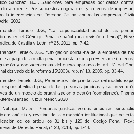
ijóo Sánchez, B.J., Sanciones para empresas por delitos contra
dio ambiente. Pre-supuestos dogmáticos y criterios de impu¬tac
ra la intervención del Derecho Pe¬nal contra las empresas, Civit
drid, 2002.
rnández Teruelo, J.G., “La responsabilidad penal de las perso
rídicas en el Có¬digo Penal español (una revisión críti¬ca)”, Revi
rídica de Castilla y León, nº 25, 2011, pp. 7-42.
rnández Teruelo, J.G., “Obligación solida¬ria de la empresa de ha
ente al pago de la multa penal impuesta a su repre¬sentante (criterios
gulación y con¬secuencias del nuevo apartado del art. 31 del Cód
nal derivado de la reforma 15/2003), rdp, nº 13, 2005, pp. 33-44.
rnández Teruelo, J.G., Parámetros interpre¬tativos del modelo espa
 responsabi¬lidad penal de las personas jurídicas y su prevenció
avés de un modelo de organi¬zación o gestión (compliance), Thom
uters-Aranzadi, Cizur Menor, 2020.
l Nobajas, M. S., “Personas jurídicas versus entes sin personali
rídica: análisis y revisión de la dimensión institucional que delimita
licación de los artícu¬los 31 bis y 129 del Código Penal, Revi
neral de Derecho Penal, nº 29, 2018, pp. 1-44.