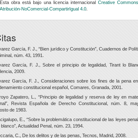
Esta obra está bajo una licencia internacional
Creative Common
Atribución-NoComercial-CompartirIgual 4.0
.
itas
varez García, F. J., “Bien jurídico y Constitución”, Cuadernos de Polít
iminal, núm. 43, 1991.
varez García, F. J., Sobre el principio de legalidad, Tirant lo Blan
lencia, 2009.
varez García, F. J., Consideraciones sobre los fines de la pena en
denamiento constitucional español, Comares, Granada, 2001.
royo Zapatero, L., “Principio de legalidad y reserva de ley en mate
nal”, Revista Española de Derecho Constitucional, núm. 8, ma
osto de 1983.
cigalupo, E., “Sobre la problemática constitucional de las leyes pena
 blanco”, Actualidad Penal, núm. 23, 1994.
ccaria, C., De los delitos y de las penas, Tecnos, Madrid, 2008.