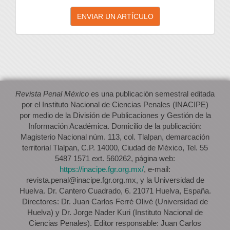
Enviar
ENVIAR UN ARTÍCULO
un
artículo
Revista Penal México
es una publicación semestral editada
por el Instituto Nacional de Ciencias Penales (INACIPE)
por medio de la División de Publicaciones y Gestión de la
Información Académica. Domicilio de la publicación:
Magisterio Nacional núm. 113, col. Tlalpan, demarcación
territorial Tlalpan, C.P. 14000, Ciudad de México, Tel. 55
5487 1571 ext. 560262, página web:
https://inacipe.fgr.org.mx/
, e-mail:
revista.penal@inacipe.fgr.org.mx, y la Universidad de
Huelva. Dr. Cantero Cuadrado, 6. 21071 Huelva, España.
Directores: Dr. Juan Carlos Ferré Olivé (Universidad de
Huelva) y Dr. Jorge Nader Kuri (Instituto Nacional de
Ciencias Penales). Editor responsable: Juan Carlos