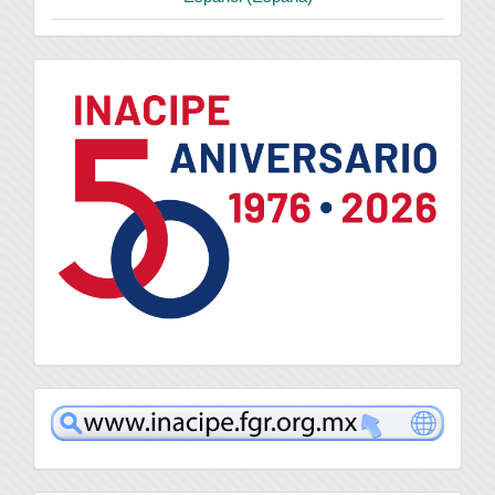
logo
inacipe