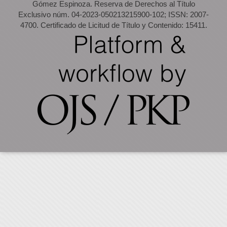
Gómez Espinoza. Reserva de Derechos al Título
Exclusivo núm. 04-2023-050213215900-102; ISSN: 2007-
4700. Certificado de Licitud de Título y Contenido: 15411.