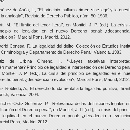
93.
ménez de Asúa, L., “El principio ‘nullum crimen sine lege’ y la cuest
 la analogía”, Revista de Derecho Público, núm. 50, 1936.
att, M., “El límite del tenor literal”, en Montiel, J. P. (ed.), La crisis 
incipio de legalidad en el nuevo Derecho penal: ¿decadenci
olución?, Marcial Pons, Madrid, 2012.
drid Conesa, F., La legalidad del delito, Colección de Estudios Instit
 Criminología y Departamento de Derecho Penal, Valencia, 1983.
tiz de Urbina Gimeno, I., “¿Leyes taxativas interpreta
bérrimamente? Principio de legalidad e interpretación del Derecho pena
 Montiel, J. P. (ed.), La crisis del principio de legalidad en el nu
recho penal: ¿decadencia o evolución?, Marcial Pons, Madrid, 2012.
iz Robledo, A., El derecho fundamental a la legalidad punitiva, Tirant
anch, Valencia, 2004.
nchez-Ostiz Gutiérrez, P., “Relevancia de las definiciones legales en
licación del Derecho penal”, en Montiel, J. P. (ed.), La crisis del princi
 legalidad en el nuevo Derecho penal: ¿decadencia o evolució
rcial Pons, Madrid, 2012.