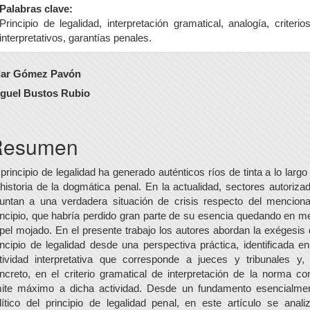
Palabras clave:
Principio de legalidad, interpretación gramatical, analogía, criterio
interpretativos, garantías penales.
ontenido
lar Gómez Pavón
rincipal
guel Bustos Rubio
el
rtículo
Resumen
 principio de legalidad ha generado auténticos ríos de tinta a lo largo
 historia de la dogmática penal. En la actualidad, sectores autoriza
untan a una verdadera situación de crisis respecto del mencion
incipio, que habría perdido gran parte de su esencia quedando en m
pel mojado. En el presente trabajo los autores abordan la exégesis 
incipio de legalidad desde una perspectiva práctica, identificada en
tividad interpretativa que corresponde a jueces y tribunales y,
ncreto, en el criterio gramatical de interpretación de la norma c
mite máximo a dicha actividad. Desde un fundamento esencialme
lítico del principio de legalidad penal, en este artículo se anali