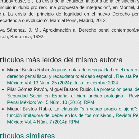
rrabayrouse, E., “La crisis de la legalidad, la teoría de la legislación y
incipio in dubio pro reo: una propuesta de integración”, en Montiel, J
d.), La crisis del principio de legalidad en el nuevo Derecho pen
ecadencia o evolución?, Marcial Pons, Madrid, 2012.
lva Sánchez, J. M., Aproximación al Derecho penal contemporán
sch, Barcelona, 1992.
rtículos más leídos del mismo autor/a
Miguel Bustos Rubio,
Algunas notas de desigualdad en el marco 
derecho penal fiscal y recaudatorio: el caso español
,
Revista Pe
México: Vol. 13 Núm. 25 (2024): Julio - diciembre 2024
Pilar Gómez Pavón, Miguel Bustos Rubio,
La protección penal de
Seguridad Social en España: el bien jurídico protegido
,
Revi
Penal México: Vol. 5 Núm. 10 (2016): RPM
Miguel Bustos Rubio,
La cláusula “sin riesgo propio o ajeno”:
función limitadora del deber en los delitos omisivos
,
Revista Pe
México: Vol. 4 Núm. 7 (2014): RPM
rtículos similares