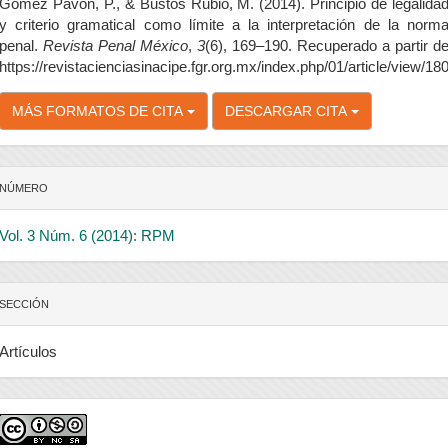
rtículo
Gómez Pavón, P., & Bustos Rubio, M. (2014). Principio de legalida
y criterio gramatical como límite a la interpretación de la norm
penal.
Revista Penal México
,
3
(6), 169–190. Recuperado a partir d
https://revistacienciasinacipe.fgr.org.mx/index.php/01/article/view/18
MÁS FORMATOS DE CITA
DESCARGAR CITA
NÚMERO
Vol. 3 Núm. 6 (2014): RPM
SECCIÓN
Artículos