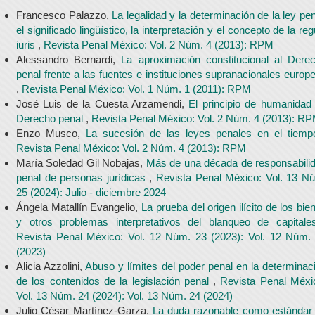
Francesco Palazzo,
La legalidad y la determinación de la ley pen
el significado lingüístico, la interpretación y el concepto de la reg
iuris
,
Revista Penal México: Vol. 2 Núm. 4 (2013): RPM
Alessandro Bernardi,
La aproximación constitucional al Dere
penal frente a las fuentes e instituciones supranacionales europ
,
Revista Penal México: Vol. 1 Núm. 1 (2011): RPM
José Luis de la Cuesta Arzamendi,
El principio de humanidad
Derecho penal
,
Revista Penal México: Vol. 2 Núm. 4 (2013): R
Enzo Musco,
La sucesión de las leyes penales en el tiem
Revista Penal México: Vol. 2 Núm. 4 (2013): RPM
María Soledad Gil Nobajas,
Más de una década de responsabili
penal de personas jurídicas
,
Revista Penal México: Vol. 13 N
25 (2024): Julio - diciembre 2024
Ángela Matallín Evangelio,
La prueba del origen ilícito de los bie
y otros problemas interpretativos del blanqueo de capital
Revista Penal México: Vol. 12 Núm. 23 (2023): Vol. 12 Núm.
(2023)
Alicia Azzolini,
Abuso y límites del poder penal en la determinac
de los contenidos de la legislación penal
,
Revista Penal Méxi
Vol. 13 Núm. 24 (2024): Vol. 13 Núm. 24 (2024)
Julio César Martínez-Garza,
La duda razonable como estándar