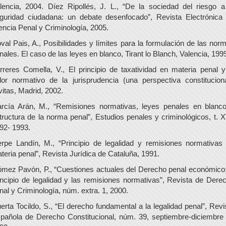
lencia, 2004. Díez Ripollés, J. L., “De la sociedad del riesgo a
guridad ciudadana: un debate desenfocado”, Revista Electrónica
encia Penal y Criminología, 2005.
val Pais, A., Posibilidades y límites para la formulación de las nor
nales. El caso de las leyes en blanco, Tirant lo Blanch, Valencia, 199
rreres Comella, V., El principio de taxatividad en materia penal y
lor normativo de la jurisprudencia (una perspectiva constituciona
vitas, Madrid, 2002.
rcía Arán, M., “Remisiones normativas, leyes penales en blanc
tructura de la norma penal”, Estudios penales y criminológicos, t. X
92- 1993.
rpe Landín, M., “Principio de legalidad y remisiones normativas
teria penal”, Revista Jurídica de Cataluña, 1991.
mez Pavón, P., “Cuestiones actuales del Derecho penal económico:
incipio de legalidad y las remisiones normativas”, Revista de Dere
nal y Criminología, núm. extra. 1, 2000.
erta Tocildo, S., “El derecho fundamental a la legalidad penal”, Revi
pañola de Derecho Constitucional, núm. 39, septiembre-diciembre