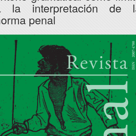
a la interpretación de l
norma penal