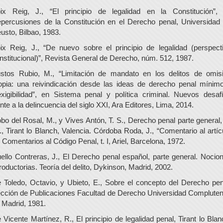
ix Reig, J., “El principio de legalidad en la Constitución”,
percusiones de la Constitución en el Derecho penal, Universidad
usto, Bilbao, 1983.
ix Reig, J., “De nuevo sobre el principio de legalidad (perspect
nstitucional)”, Revista General de Derecho, núm. 512, 1987.
stos Rubio, M., “Limitación de mandato en los delitos de omis
opia: una reivindicación desde las ideas de derecho penal mínim
exigibilidad”, en Sistema penal y política criminal. Nuevos desaf
ente a la delincuencia del siglo XXI, Ara Editores, Lima, 2014.
bo del Rosal, M., y Vives Antón, T. S., Derecho penal parte general,
., Tirant lo Blanch, Valencia. Córdoba Roda, J., “Comentario al artíc
, Comentarios al Código Penal, t. I, Ariel, Barcelona, 1972.
ello Contreras, J., El Derecho penal español, parte general. Nocio
troductorias. Teoría del delito, Dykinson, Madrid, 2002.
 Toledo, Octavio, y Ubieto, E., Sobre el concepto del Derecho pen
cción de Publicaciones Facultad de Derecho Universidad Complute
 Madrid, 1981.
 Vicente Martínez, R., El principio de legalidad penal, Tirant lo Blan