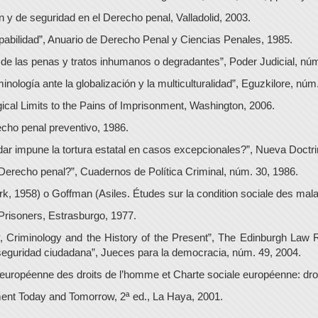
 y de seguridad en el Derecho penal, Valladolid, 2003.
ulpabilidad”, Anuario de Derecho Penal y Ciencias Penales, 1985.
l de las penas y tratos inhumanos o degradantes”, Poder Judicial, núm
nología ante la globalización y la multiculturalidad”, Eguzkilore, núm
al Limits to the Pains of Imprisonment, Washington, 2006.
ho penal preventivo, 1986.
ar impune la tortura estatal en casos excepcionales?”, Nueva Doctri
 Derecho penal?”, Cuadernos de Política Criminal, núm. 30, 1986.
1958) o Goffman (Asiles. Études sur la condition sociale des malad
Prisoners, Estrasburgo, 1977.
, Criminology and the History of the Present”, The Edinburgh Law R
 seguridad ciudadana”, Jueces para la democracia, núm. 49, 2004.
uropéenne des droits de l’homme et Charte sociale européenne: droit
nment Today and Tomorrow, 2ª ed., La Haya, 2001.