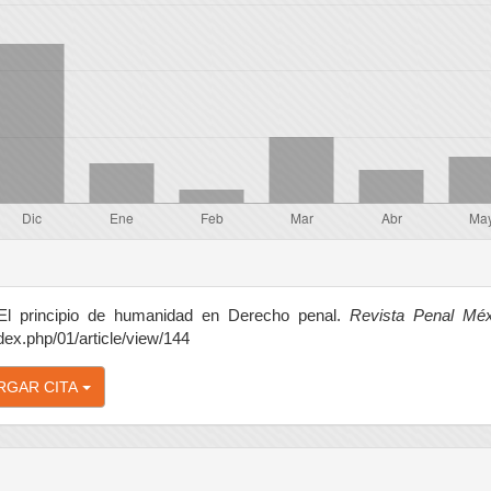
 El principio de humanidad en Derecho penal.
Revista Penal Méx
ndex.php/01/article/view/144
RGAR CITA