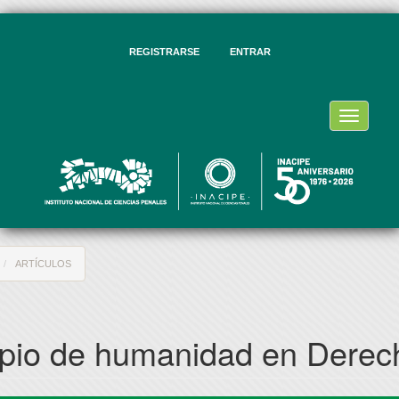
vegación
ncipal
ntenido
REGISTRARSE
ENTRAR
ncipal
rra
eral
Toggle
navigati
ARTÍCULOS
cipio de humanidad en Derec