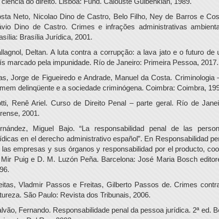
 ciência do direito. Lisboa: Fund. Calouste Gulbenkian, 1989.
sta Neto, Nicolao Dino de Castro, Belo Filho, Ney de Barros e Cos
ávio Dino de Castro. Crimes e infrações administrativas ambienta
asília: Brasília Jurídica, 2001.
llagnol, Deltan. A luta contra a corrupção: a lava jato e o futuro de
ís marcado pela impunidade. Río de Janeiro: Primeira Pessoa, 2017.
as, Jorge de Figueiredo e Andrade, Manuel da Costa. Criminologia 
mem delinqüente e a sociedade criminógena. Coimbra: Coimbra, 199
tti, Renê Ariel. Curso de Direito Penal – parte geral. Río de Janei
rense, 2001.
rnández, Miguel Bajo. “La responsabilidad penal de las perso
rídicas en el derecho administrativo español”. En Responsabilidad pe
 las empresas y sus órganos y responsabilidad por el producto, coo
 Mir Puig e D. M. Luzón Peña. Barcelona: José Maria Bosch editor
96.
eitas, Vladmir Passos e Freitas, Gilberto Passos de. Crimes contr
tureza. São Paulo: Revista dos Tribunais, 2006.
lvão, Fernando. Responsabilidade penal da pessoa jurídica. 2ª ed. B