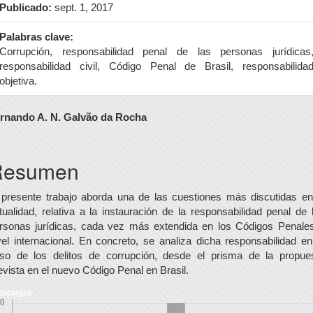
Publicado:
sept. 1, 2017
Palabras clave:
Corrupción, responsabilidad penal de las personas jurídicas
responsabilidad civil, Código Penal de Brasil, responsabilida
objetiva.
ontenido
rnando A. N. Galvão da Rocha
rincipal
el
Resumen
rtículo
 presente trabajo aborda una de las cuestiones más discutidas en
tualidad, relativa a la instauración de la responsabilidad penal de 
rsonas jurídicas, cada vez más extendida en los Códigos Penale
vel internacional. En concreto, se analiza dicha responsabilidad en
so de los delitos de corrupción, desde el prisma de la propue
evista en el nuevo Código Penal en Brasil.
escargas