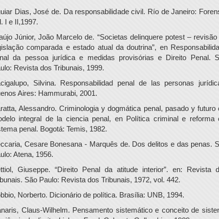
uiar Dias, José de. Da responsabilidade civil. Río de Janeiro: Foren
. I e II,1997.
aújo Júnior, João Marcelo de. “Societas delinquere potest – revisão
gislação comparada e estado atual da doutrina”, en Responsabilid
nal da pessoa jurídica e medidas provisórias e Direito Penal. 
ulo: Revista dos Tribunais, 1999.
cigalupo, Silvina. Responsabilidad penal de las personas jurídic
enos Aires: Hammurabi, 2001.
ratta, Alessandro. Criminologia y dogmática penal, pasado y futuro 
delo integral de la ciencia penal, en Política criminal e reforma 
stema penal. Bogotá: Temis, 1982.
ccaria, Cesare Bonesana - Marquês de. Dos delitos e das penas. 
ulo: Atena, 1956.
ttiol, Giuseppe. “Direito Penal da atitude interior”. en: Revista 
ibunais. São Paulo: Revista dos Tribunais, 1972, vol. 442.
bbio, Norberto. Dicionário de política. Brasília: UNB, 1994.
naris, Claus-Wilhelm. Pensamento sistemático e conceito de sist