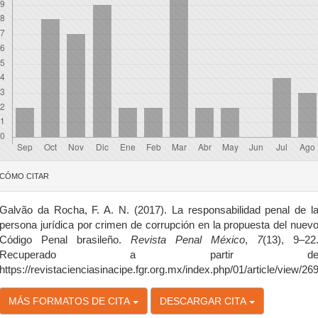
etalles
CÓMO CITAR
el
rtículo
Galvão da Rocha, F. A. N. (2017). La responsabilidad penal de l
persona jurídica por crimen de corrupción en la propuesta del nuev
Código Penal brasileño.
Revista Penal México
,
7
(13), 9–22
Recuperado a partir d
https://revistacienciasinacipe.fgr.org.mx/index.php/01/article/view/26
MÁS FORMATOS DE CITA
DESCARGAR CITA