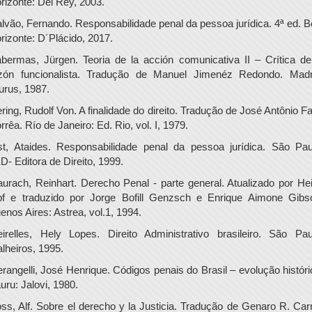
rizonte: Del Rey, 2003.
lvão, Fernando. Responsabilidade penal da pessoa jurídica. 4ª ed. B
rizonte: D´Plácido, 2017.
bermas, Jürgen. Teoria de la acción comunicativa II – Crítica de
zón funcionalista. Tradução de Manuel Jimenéz Redondo. Madr
urus, 1987.
ering, Rudolf Von. A finalidade do direito. Tradução de José Antônio Fa
rrêa. Río de Janeiro: Ed. Rio, vol. I, 1979.
st, Ataides. Responsabilidade penal da pessoa jurídica. São Pau
D- Editora de Direito, 1999.
urach, Reinhart. Derecho Penal - parte general. Atualizado por He
pf e traduzido por Jorge Bofill Genzsch e Enrique Aimone Gibs
enos Aires: Astrea, vol.1, 1994.
irelles, Hely Lopes. Direito Administrativo brasileiro. São Pau
lheiros, 1995.
erangelli, José Henrique. Códigos penais do Brasil – evolução históri
uru: Jalovi, 1980.
ss, Alf. Sobre el derecho y la Justicia. Tradução de Genaro R. Carr