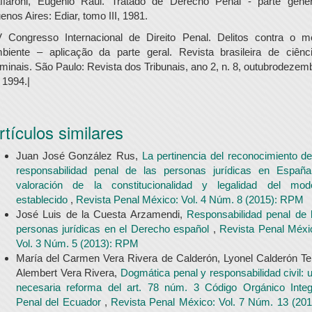
ffaroni, Eugênio Raúl. Tratado de Derecho Penal - parte gener
enos Aires: Ediar, tomo III, 1981.
 Congresso Internacional de Direito Penal. Delitos contra o m
biente – aplicação da parte geral. Revista brasileira de ciênc
iminais. São Paulo: Revista dos Tribunais, ano 2, n. 8, outubrodezem
 1994.|
rtículos similares
Juan José González Rus,
La pertinencia del reconocimiento de
responsabilidad penal de las personas jurídicas en Españ
valoración de la constitucionalidad y legalidad del mod
establecido
,
Revista Penal México: Vol. 4 Núm. 8 (2015): RPM
José Luis de la Cuesta Arzamendi,
Responsabilidad penal de 
personas jurídicas en el Derecho español
,
Revista Penal Méxi
Vol. 3 Núm. 5 (2013): RPM
María del Carmen Vera Rivera de Calderón, Lyonel Calderón Tel
Alembert Vera Rivera,
Dogmática penal y responsabilidad civil: 
necesaria reforma del art. 78 núm. 3 Código Orgánico Integ
Penal del Ecuador
,
Revista Penal México: Vol. 7 Núm. 13 (201