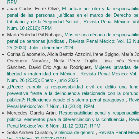
RPM
Juan Carlos Ferré Olivé,
El actuar por otro y la responsabili
penal de las personas jurídicas en el marco del Derecho pe
tributario y de la Seguridad Social
,
Revista Penal México: Vol
Núm. 10 (2016): RPM
María Soledad Gil Nobajas,
Más de una década de responsabili
penal de personas jurídicas
,
Revista Penal México: Vol. 13 N
25 (2024): Julio - diciembre 2024
Corina Giacomello, Alicia Beatriz Azzolini, Irene Spigno, María J
Oseguera Narváez, Neify Pérez Trujillo, Lidia Inés Serr
Sánchez, David Eric Aguilar Rodríguez,
Mujeres privadas de
libertad y maternidad en México
,
Revista Penal México: Vol.
Núm. 26 (2025): Enero - junio 2025
¿Puede cumplir la responsabilidad civil ex delito una func
preventiva frente a la delincuencia relacionada con la corrupc
pública?: Reflexiones desde el sistema penal paraguayo
,
Revi
Penal México: Vol. 7 Núm. 13 (2018): RPM
Mercedes García Arán,
Responsabilidad penal y responsabili
política: elementos para la diferenciación y la confluencia
,
Revi
Penal México: Vol. 6 Núm. 11-12 (2017): RPM
Sofía Andrea Curatolo,
Violencia de género
,
Revista Penal Méxi
Vol. 12 Núm. 22 (2023): RPM