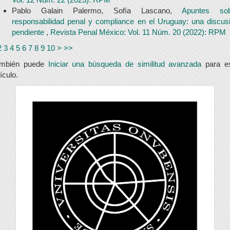
Pablo Galain Palermo, Sofía Lascano,
Apuntes sob
responsabilidad penal y compliance en el Uruguay: una discus
pendiente
,
Revista Penal México: Vol. 11 Núm. 20 (2022): RPM
2
3
4
5
6
7
8
9
10
>
>>
ambién puede
Iniciar una búsqueda de similitud avanzada
para e
tículo.
universidad