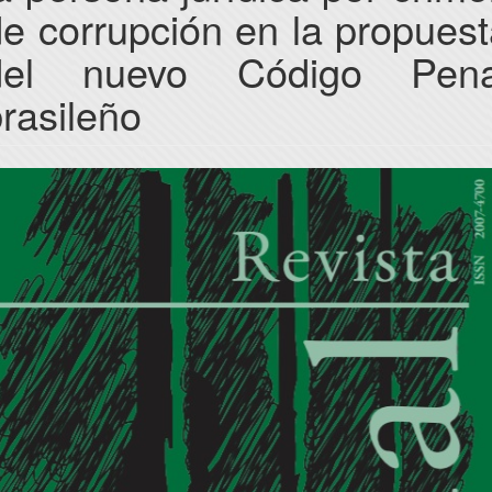
e corrupción en la propues
del nuevo Código Pena
rasileño