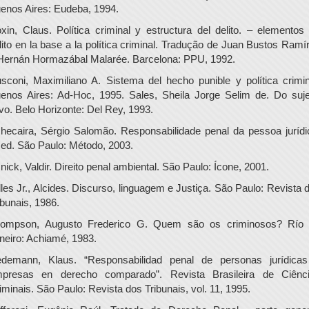
enos Aires: Eudeba, 1994.
xin, Claus. Política criminal y estructura del delito. – elementos
lito en la base a la política criminal. Tradução de Juan Bustos Ramí
Hernán Hormazábal Malarée. Barcelona: PPU, 1992.
sconi, Maximiliano A. Sistema del hecho punible y política crimin
enos Aires: Ad-Hoc, 1995. Sales, Sheila Jorge Selim de. Do suje
ivo. Belo Horizonte: Del Rey, 1993.
hecaira, Sérgio Salomão. Responsabilidade penal da pessoa jurídi
 ed. São Paulo: Método, 2003.
nick, Valdir. Direito penal ambiental. São Paulo: Ícone, 2001.
lles Jr., Alcides. Discurso, linguagem e Justiça. São Paulo: Revista 
ibunais, 1986.
ompson, Augusto Frederico G. Quem são os criminosos? Río
neiro: Achiamé, 1983.
edemann, Klaus. “Responsabilidad penal de personas jurídica
presas en derecho comparado”. Revista Brasileira de Ciênc
iminais. São Paulo: Revista dos Tribunais, vol. 11, 1995.