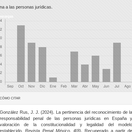
na a las personas jurídicas.
escargas
etalles
CÓMO CITAR
el
rtículo
González Rus, J. J. (2024). La pertinencia del reconocimiento de l
responsabilidad penal de las personas jurídicas en España 
valoración de la constitucionalidad y legalidad del model
establecido.
Revista Penal México
,
4
(8). Recuperado a partir d