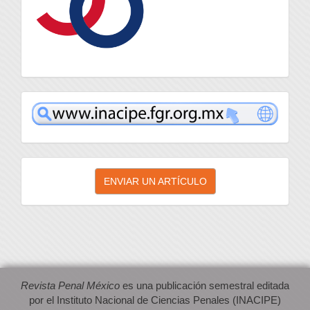
inacipe
Enviar
ENVIAR UN ARTÍCULO
un
artículo
Revista Penal México
es una publicación semestral editada
por el Instituto Nacional de Ciencias Penales (INACIPE)