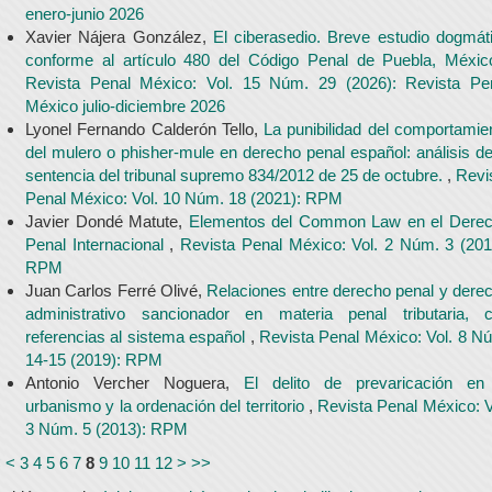
enero-junio 2026
Xavier Nájera González,
El ciberasedio. Breve estudio dogmát
conforme al artículo 480 del Código Penal de Puebla, Méxi
Revista Penal México: Vol. 15 Núm. 29 (2026): Revista Pe
México julio-diciembre 2026
Lyonel Fernando Calderón Tello,
La punibilidad del comportamie
del mulero o phisher-mule en derecho penal español: análisis de
sentencia del tribunal supremo 834/2012 de 25 de octubre.
,
Revi
Penal México: Vol. 10 Núm. 18 (2021): RPM
Javier Dondé Matute,
Elementos del Common Law en el Dere
Penal Internacional
,
Revista Penal México: Vol. 2 Núm. 3 (201
RPM
Juan Carlos Ferré Olivé,
Relaciones entre derecho penal y dere
administrativo sancionador en materia penal tributaria, 
referencias al sistema español
,
Revista Penal México: Vol. 8 N
14-15 (2019): RPM
Antonio Vercher Noguera,
El delito de prevaricación en
urbanismo y la ordenación del territorio
,
Revista Penal México: V
3 Núm. 5 (2013): RPM
<
<
3
4
5
6
7
8
9
10
11
12
>
>>