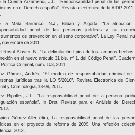
 la Cuesta Arzamendi, J.L., “Responsabilidad penal de las perso
rídicas en el Derecho español”, Revista electrónica de la AIDP, 2011,
.
 la Mata Barranco, N.J., Bilbao y Algorta, “La atribución
sponsabilidad penal de las personas jurídicas y su exenci
strumentos de prevención en el seno corporativo”, La Ley Penal, n
, noviembre de 2011.
l Rosal Blasco, B., “La delimitación típica de los llamados hechos
nexión en el nuevo artículo 31 bis, nº 1, del Código Penal”, Cuader
 Política Criminal, núm. 103, 2011.
az Gómez, Andrés, “El modelo de responsabilidad criminal de 
rsonas jurídicas tras la LO 5/2010”, Revista Electrónica de Cien
nal y Criminología, 13-08, 2011.
ez Ripollés, J.L., “La responsabilidad penal de la persona jurídi
gulación española”, In Dret. Revista para el Análisis del Derec
2012.
pico Gómez-Aller (dir.), La responsabilidad penal de las perso
rídicas en el proyecto de reforma de 2009. Una reflexión colecti
lencia, 2012.