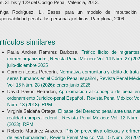
ts. 31 bis y 129 del Código Penal, Valencia, 2013.
ñiga Rodríguez, L., Bases para un modelo de imputación
sponsabilidad penal a las personas jurídicas, Pamplona, 2009
rtículos similares
Paula Andrea Ramírez Barbosa,
Tráfico ilícito de migrante
crimen organizado:
,
Revista Penal México: Vol. 14 Núm. 27 (202
julio-diciembre 2025
Carmen López Peregrín,
Normativa comunitaria y delito de trata
seres humanos en el Código Penal español
,
Revista Penal Méxi
Vol. 15 Núm. 28 (2026): enero-junio 2026
David Pavón Herradón,
Aproximación al concepto de pena en
ordenamiento Jurídico-penal Español
,
Revista Penal México: Vol
Núm. 13 (2018): RPM
Virginia Saldaña Ortega,
El papel del Derecho penal ante una nu
realidad europea federal
,
Revista Penal México: Vol. 12 Núm.
(2023): RPM
Roberto Martínez Anzures,
Prisión preventiva oficiosa y críme
de lesa humanidad
,
Revista Penal México: Vol. 15 Núm. 28 (202