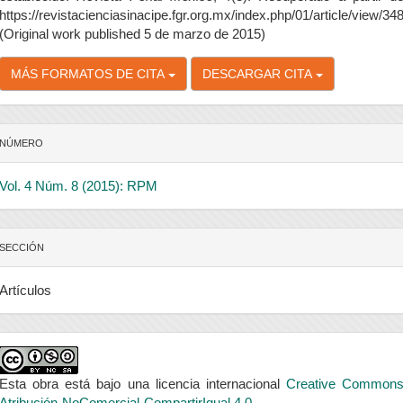
https://revistacienciasinacipe.fgr.org.mx/index.php/01/article/view/34
(Original work published 5 de marzo de 2015)
MÁS FORMATOS DE CITA
DESCARGAR CITA
NÚMERO
Vol. 4 Núm. 8 (2015): RPM
SECCIÓN
Artículos
Esta obra está bajo una licencia internacional
Creative Common
Atribución-NoComercial-CompartirIgual 4.0
.