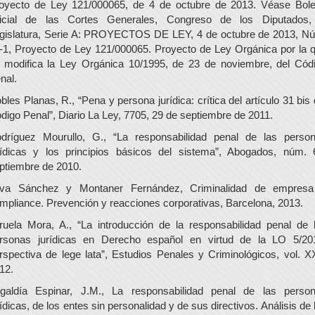
oyecto de Ley 121/000065, de 4 de octubre de 2013. Véase Bole
icial de las Cortes Generales, Congreso de los Diputados
gislatura, Serie A: PROYECTOS DE LEY, 4 de octubre de 2013, N
-1, Proyecto de Ley 121/000065. Proyecto de Ley Orgánica por la 
 modifica la Ley Orgánica 10/1995, de 23 de noviembre, del Cód
nal.
bles Planas, R., “Pena y persona jurídica: crítica del artículo 31 bis 
digo Penal”, Diario La Ley, 7705, 29 de septiembre de 2011.
dríguez Mourullo, G., “La responsabilidad penal de las perso
rídicas y los principios básicos del sistema”, Abogados, núm. 
ptiembre de 2010.
lva Sánchez y Montaner Fernández, Criminalidad de empres
mpliance. Prevención y reacciones corporativas, Barcelona, 2013.
ruela Mora, A., “La introducción de la responsabilidad penal de 
rsonas jurídicas en Derecho español en virtud de la LO 5/20
rspectiva de lege lata”, Estudios Penales y Criminológicos, vol. XX
12.
galdía Espinar, J.M., La responsabilidad penal de las perso
rídicas, de los entes sin personalidad y de sus directivos. Análisis de 