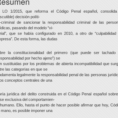
Resumen
rtículo
 LO 1/2015, que reforma el Código Penal español, consolida
iscutible) decisión políti-
-criminal de sancionar la responsabilidad criminal de las perso
rídicas, pasando del modelo “vi-
rial”, que se había configurado en 2010, a otro de “culpabilidad
presa”. De esta forma, las dudas
bre la constitucionalidad del primero (que puede ser tachado
esponsabilidad por hecho ajeno”) se
n sustituidas por los problemas de abierta incompatibilidad que sur
tre las categorías en que se
ndamenta legalmente la responsabilidad penal de las personas jurídi
los conceptos centrales de una
oría jurídica del delito construida en el Código Penal español sobre
se exclusiva del comportamien-
 humano. Ello, hasta el punto de hacer posible afirmar que hoy, Cód
 mano, es posible imponer una