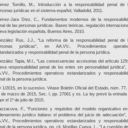
mez Tomillo, M., Introducción a la responsabilidad penal de 
rsonas jurídicas en el sistema español, Valladolid, 2011.
mez-Jara Díez, C., Fundamentos modernos de la responsabili
nal de las personas jurídicas. Bases teóricas, regulación internaciona
eva legislación española, Buenos Aires, 2010.
nzález Rus, J.J., “La reforma de la responsabilidad penal de 
rsonas jurídicas”, en AA.VV., Procedimientos operati
tandarizados y responsabilidad penal de la persona jurídica.
nzález Tapia, M.I., “Las consecuencias accesorias del artículo 129:
eva responsabilidad penal de los entes sin personalidad jurídica”,
.VV., Procedimientos operativos estandarizados y responsabili
nal de la persona jurídica.
 1/2015, en lo sucesivo. Véase Boletín Oficial del Estado, núm. 77,
 de marzo de 2015, Sec. I, pp. 27061 y ss. La ley prevé la entrada
gor el 1º de julio de 2015.
zzacuva, F., “Funciones y requisitos del modelo organizativo en
denamiento jurídico italiano: el problema del juicio de adecuación”,
.VV., Procedimientos operativos estandarizados y responsabili
nal de la persona jurídica, op. cit. Morillas Cueva, L., “La cuestión de