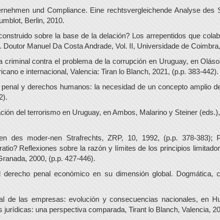
ernehmen und Compliance. Eine rechtsvergleichende Analyse des S
blot, Berlin, 2010.
onstruido sobre la base de la delación? Los arrepentidos que colabor
outor Manuel Da Costa Andrade, Vol. II, Universidade de Coimbra, 
ica criminal contra el problema de la corrupción en Uruguay, en Olás
ano e internacional, Valencia: Tiran lo Blanch, 2021, (p.p. 383-442).
 penal y derechos humanos: la necesidad de un concepto amplio de
2).
ación del terrorismo en Uruguay, en Ambos, Malarino y Steiner (eds.),
 des moder-nen Strafrechts, ZRP, 10, 1992, (p.p. 378-383); Pr
tio? Reflexiones sobre la razón y límites de los principios limitador
Granada, 2000, (p.p. 427-446).
 derecho penal económico en su dimensión global. Dogmática, cri
nal de las empresas: evolución y consecuencias nacionales, en H
 jurídicas: una perspectiva comparada, Tirant lo Blanch, Valencia, 20