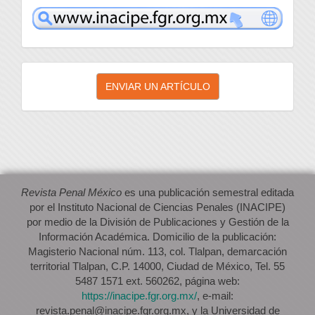
inacipe
Enviar
ENVIAR UN ARTÍCULO
un
artículo
Revista Penal México
es una publicación semestral editada
por el Instituto Nacional de Ciencias Penales (INACIPE)
por medio de la División de Publicaciones y Gestión de la
Información Académica. Domicilio de la publicación:
Magisterio Nacional núm. 113, col. Tlalpan, demarcación
territorial Tlalpan, C.P. 14000, Ciudad de México, Tel. 55
5487 1571 ext. 560262, página web:
https://inacipe.fgr.org.mx/
, e-mail:
revista.penal@inacipe.fgr.org.mx, y la Universidad de