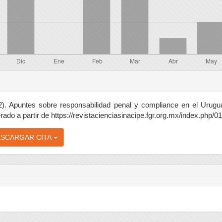
2). Apuntes sobre responsabilidad penal y compliance en el Urugu
ado a partir de https://revistacienciasinacipe.fgr.org.mx/index.php/01
SCARGAR CITA