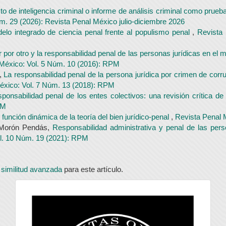
to de inteligencia criminal o informe de análisis criminal como pru
m. 29 (2026): Revista Penal México julio-diciembre 2026
elo integrado de ciencia penal frente al populismo penal
,
Revista 
r por otro y la responsabilidad penal de las personas jurídicas en el m
México: Vol. 5 Núm. 10 (2016): RPM
,
La responsabilidad penal de la persona jurídica por crimen de corr
éxico: Vol. 7 Núm. 13 (2018): RPM
ponsabilidad penal de los entes colectivos: una revisión crítica d
PM
función dinámica de la teoría del bien jurídico-penal
,
Revista Penal 
l Morón Pendás,
Responsabilidad administrativa y penal de las pers
l. 10 Núm. 19 (2021): RPM
 similitud avanzada
para este artículo.
universidad