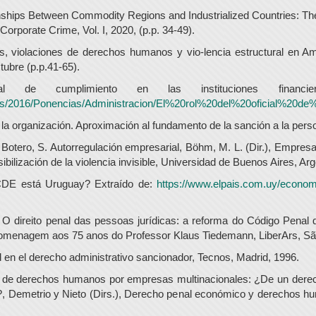
nships Between Commodity Regions and Industrialized Countries: 
Corporate Crime, Vol. I, 2020, (p.p. 34-49).
 violaciones de derechos humanos y vio-lencia estructural en Amé
tubre (p.p.41-65).
de cumplimiento en las instituciones financier
cas/2016/Ponencias/Administracion/El%20rol%20del%20oficial%20
e la organización. Aproximación al fundamento de la sanción a la person
Botero, S. Autorregulación empresarial, Böhm, M. L. (Dir.), Empresa
ibilización de la violencia invisible, Universidad de Buenos Aires, Arg
CDE está Uruguay? Extraído de:
https://www.elpais.com.uy/econo
O direito penal das pessoas jurídicas: a reforma do Código Penal de
omenagem aos 75 anos do Professor Klaus Tiedemann, LiberArs, São 
ad en el derecho administrativo sancionador, Tecnos, Madrid, 1996.
n de derechos humanos por empresas multinacionales: ¿De un dere
, Demetrio y Nieto (Dirs.), Derecho penal económico y derechos hum