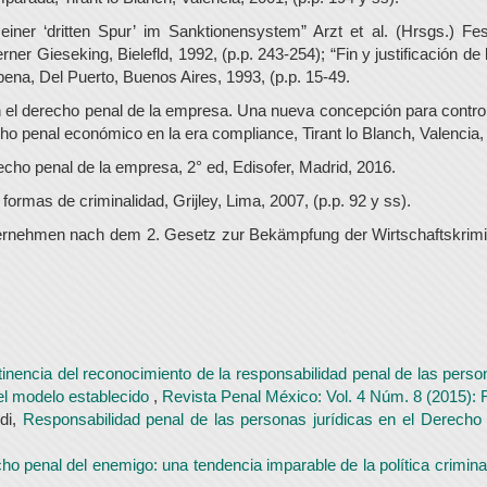
iner ‘dritten Spur’ im Sanktionensystem” Arzt et al. (Hrsgs.) Fe
er Gieseking, Bielefld, 1992, (p.p. 243-254); “Fin y justificación d
pena, Del Puerto, Buenos Aires, 1993, (p.p. 15-49.
el derecho penal de la empresa. Una nueva concepción para control
cho penal económico en la era compliance, Tirant lo Blanch, Valencia,
cho penal de la empresa, 2° ed, Edisofer, Madrid, 2016.
rmas de criminalidad, Grijley, Lima, 2007, (p.p. 92 y ss).
rnehmen nach dem 2. Gesetz zur Bekämpfung der Wirtschaftskrimina
tinencia del reconocimiento de la responsabilidad penal de las pers
del modelo establecido
,
Revista Penal México: Vol. 4 Núm. 8 (2015)
di,
Responsabilidad penal de las personas jurídicas en el Derech
ho penal del enemigo: una tendencia imparable de la política crimi