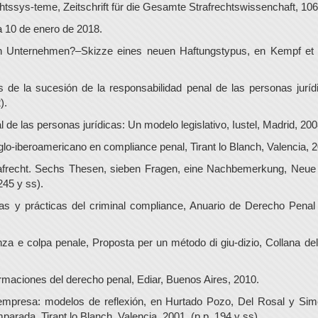
ssys-teme, Zeitschrift für die Gesamte Strafrechtswissenchaft, 106
a 10 de enero de 2018.
en Unternehmen?–Skizze eines neuen Haftungstypus, en Kempf et a
s de la sucesión de la responsabilidad penal de las personas juríd
).
 de las personas jurídicas: Un modelo legislativo, Iustel, Madrid, 2008
lo-iberoamericano en compliance penal, Tirant lo Blanch, Valencia, 2
recht. Sechs Thesen, sieben Fragen, eine Nachbemerkung, Neue Zei
245 y ss).
icas y prácticas del criminal compliance, Anuario de Derecho Pen
za e colpa penale, Proposta per un método di giu-dizio, Collana dell
formaciones del derecho penal, Ediar, Buenos Aires, 2010.
empresa: modelos de reflexión, en Hurtado Pozo, Del Rosal y Simo
arada, Tirant lo Blanch, Valencia, 2001, (p.p. 194 y ss).