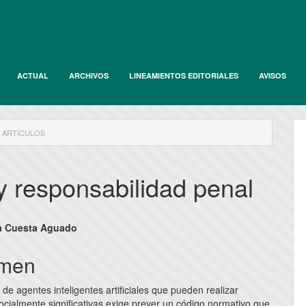
ACTUAL
ARCHIVOS
LINEAMIENTOS EDITORIALES
AVISOS
ARTÍCULOS
l y responsabilidad penal
nido
la Cuesta Aguado
pal
men
 de agentes inteligentes artificiales que pueden realizar
lo
ocialmente significativas exige prever un código normativo que