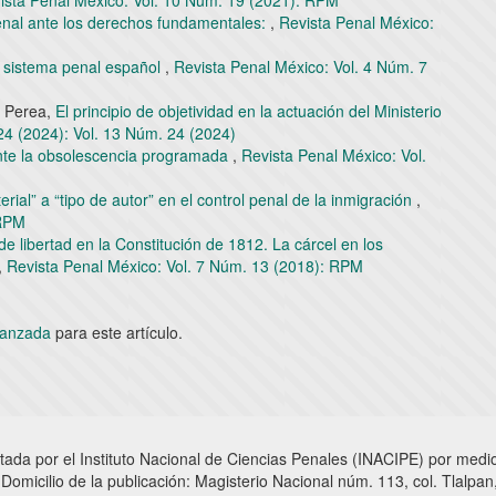
ista Penal México: Vol. 10 Núm. 19 (2021): RPM
nal ante los derechos fundamentales:
,
Revista Penal México:
el sistema penal español
,
Revista Penal México: Vol. 4 Núm. 7
n Perea,
El principio de objetividad en la actuación del Ministerio
24 (2024): Vol. 13 Núm. 24 (2024)
nte la obsolescencia programada
,
Revista Penal México: Vol.
rial” a “tipo de autor” en el control penal de la inmigración
,
 RPM
de libertad en la Constitución de 1812. La cárcel en los
,
Revista Penal México: Vol. 7 Núm. 13 (2018): RPM
avanzada
para este artículo.
tada por el Instituto Nacional de Ciencias Penales (INACIPE) por medio
omicilio de la publicación: Magisterio Nacional núm. 113, col. Tlalpan,