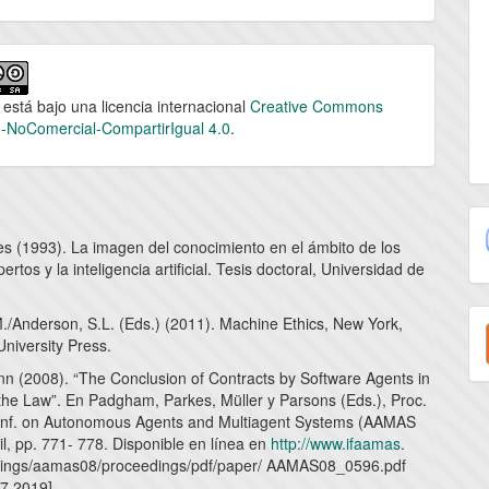
 está bajo una licencia internacional
Creative Commons
n-NoComercial-CompartirIgual 4.0
.
es (1993). La imagen del conocimiento en el ámbito de los
ertos y la inteligencia artificial. Tesis doctoral, Universidad de
E
./Anderson, S.L. (Eds.) (2011). Machine Ethics, New York,
niversity Press.
u
n (2008). “The Conclusion of Contracts by Software Agents in
a
 the Law”. En Padgham, Parkes, Müller y Parsons (Eds.), Proc.
Conf. on Autonomous Agents and Multiagent Systems (AAMAS
il, pp. 771- 778. Disponible en línea en
http://www.ifaamas
.
dings/aamas08/proceedings/pdf/paper/ AAMAS08_0596.pdf
07.2019]