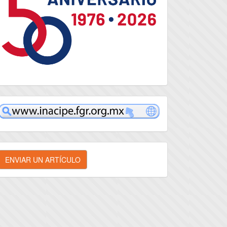
inacipe
nviar
ENVIAR UN ARTÍCULO
n
rtículo