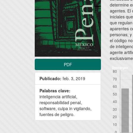
determine en
agentes. El
iniciales qu
que regulan 
aparentes c
personas; y 
el código n
de inteligen
agente artif
exclusivame
PDF
Descargas
Publicado:
feb. 3, 2019
Palabras clave:
inteligencia artificial,
responsabilidad penal,
software, culpa in vigilando,
fuentes de peligro.