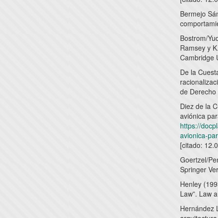
Bermejo Sán
comportamie
Bostrom/Yudk
Ramsey y K. 
Cambridge U
De la Cuest
racionalizaci
de Derecho 
Diez de la 
aviónica par
https://doc
avionica-par
[citado: 12.
Goertzel/Pen
Springer Ver
Henley (1993
Law”. Law a
Hernández Ló