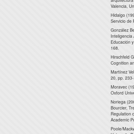
arquitectura
Valencia, Un
Hidalgo (199
Servicio de
González Be
Inteligencia
Educación y 
168.
Hirschfeld G
Cognition a
Martínez Vel
20, pp. 233
Moravec (19
Oxford Unive
Noriega (200
Bourcier, T
Regulation 
Academic Pu
Poole/Mackwo