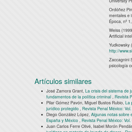
University P
Ordóñez Pini
mentales e in
Época, nº 1,
Weiss (1999
Artificial in
Yudkowsky (
http://www.s
Zaccagnini 
psicología c
Artículos similares
José Zamora Grant,
La crisis del sistema de 
fundamentos de la política criminal
,
Revista 
Pilar Gómez Pavón, Miguel Bustos Rubio,
La 
jurídico protegido
,
Revista Penal México: Vol
Diego González López,
Algunas notas sobre el
España y México
,
Revista Penal México: Vol.
Juan Carlos Ferre Olivé, Isabel Morón Pendá