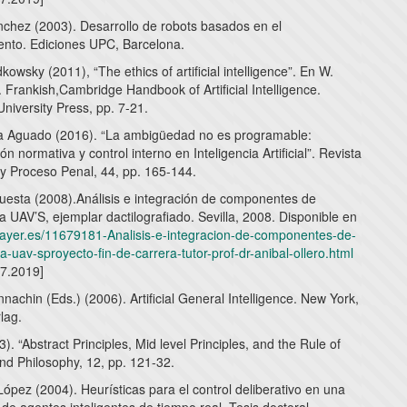
chez (2003). Desarrollo de robots basados en el
nto. Ediciones UPC, Barcelona.
owsky (2011), “The ethics of artificial intelligence”. En W.
Frankish,Cambridge Handbook of Artificial Intelligence.
niversity Press, pp. 7-21.
a Aguado (2016). “La ambigüedad no es programable:
ón normativa y control interno en Inteligencia Artificial”. Revista
y Proceso Penal, 44, pp. 165-144.
Cuesta (2008).Análisis e integración de componentes de
a UAV’S, ejemplar dactilografiado. Sevilla, 2008. Disponible en
player.es/11679181-Analisis-e-integracion-de-componentes-de-
a-uav-sproyecto-fin-de-carrera-tutor-prof-dr-anibal-ollero.html
07.2019]
nachin (Eds.) (2006). Artificial General Intelligence. New York,
lag.
). “Abstract Principles, Mid level Principles, and the Rule of
nd Philosophy, 12, pp. 121-32.
pez (2004). Heurísticas para el control deliberativo en una