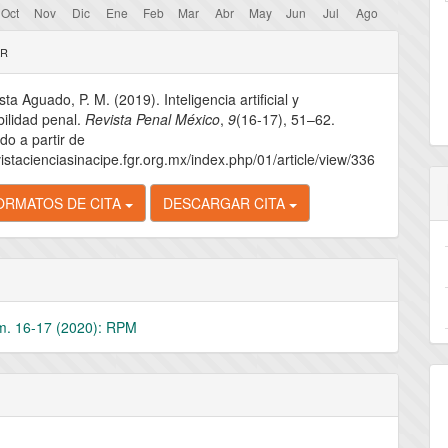
les
AR
ta Aguado, P. M. (2019). Inteligencia artificial y
lo
ilidad penal.
Revista Penal México
,
9
(16-17), 51–62.
o a partir de
vistacienciasinacipe.fgr.org.mx/index.php/01/article/view/336
ORMATOS DE CITA
DESCARGAR CITA
úm. 16-17 (2020): RPM