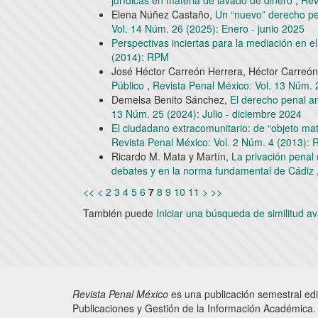
jurídicas en materia de lavado de dinero
,
Rev
Elena Núñez Castaño,
Un “nuevo” derecho pe
Vol. 14 Núm. 26 (2025): Enero - junio 2025
Perspectivas inciertas para la mediación en 
(2014): RPM
José Héctor Carreón Herrera, Héctor Carreó
Público
,
Revista Penal México: Vol. 13 Núm. 
Demelsa Benito Sánchez,
El derecho penal a
13 Núm. 25 (2024): Julio - diciembre 2024
El ciudadano extracomunitario: de “objeto mate
Revista Penal México: Vol. 2 Núm. 4 (2013):
Ricardo M. Mata y Martín,
La privación penal 
debates y en la norma fundamental de Cádiz
<<
<
2
3
4
5
6
7
8
9
10
11
>
>>
También puede
Iniciar una búsqueda de similitud 
Revista Penal México
es una publicación semestral edi
Publicaciones y Gestión de la Información Académica. D