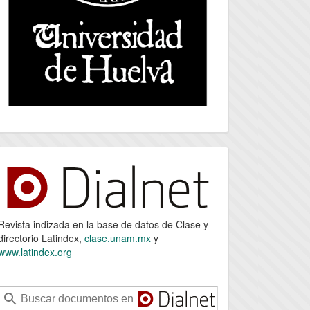
index
Revista indizada en la base de datos de Clase y
directorio Latindex,
clase.unam.mx
y
www.latindex.org