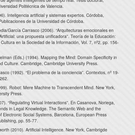
 de agentes inteligentes de tiempo real. Tesis doctoral,
iversidad Politécnica de Valencia.
6). Inteligencia artificial y sistemas expertos. Córdoba,
 Publicaciones de la Universidad de Córdoba.
dia/García Carrasco (2006). “Arquitecturas emocionales en
 Artificial: una propuesta unificadora”. Teoría de la Educación:
Cultura en la Sociedad de la Información, Vol. 7, nº2, pp. 156-
elman (Eds.) (1994). Mapping the Mind: Domain Specificity in
nd Culture. Cambridge, Cambridge University Press.
asco (1992). “El problema de la conciencia”. Contextos, nº 19-
-262.
99). Robot: Mere Machine to Transcendent Mind. New York,
rsity Press.
7). “Regulating Virtual Interactions”. En Casanova, Noriega,
rends in Legal Knowledge. The Semantic Web and the
of Electronic Social Systems, Barcelona, European Press
blishing, pp. 55-77.
rth (2010). Artificial Intelligence. New York, Cambrigde