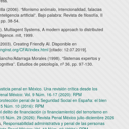
ress.
lla (2006). “Monismo anómalo, intencionalidad, falacias
teligencia artificial”. Bajo palabra: Revista de filosofía, II
 pp. 38-54.
). Multiagent Systems, A modern approach to distributed
telligence. mit, 1999.
2003). Creating Friendly AI. Disponible en
inginst.org/CFAI/index.html
[citado: 12.07.2019].
Sancho/Adarraga Morales (1998). “Sistemas expertos y
ognitiva”. Estudios de psicología, nº 36, pp. 97-130.
justicia penal en México. Una revisión crítica desde los
Penal México: Vol. 9 Núm. 16-17 (2020): RPM
protección penal de la Seguridad Social en España: el bien
. 5 Núm. 10 (2016): RPM
 delito de financiación (o financiamiento) del terrorismo en
 15 Núm. 29 (2026): Revista Penal México julio-diciembre 2026
s,
Responsabilidad administrativa y penal de las personas