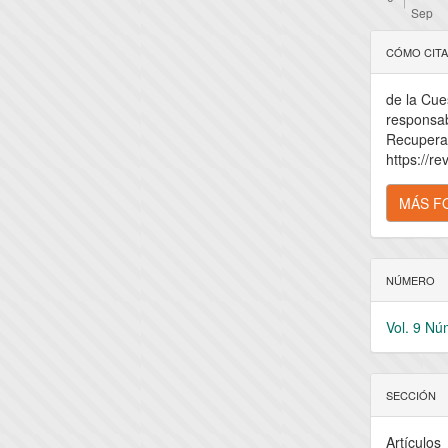
Detal
CÓMO CIT
del
de la Cues
artícu
responsab
Recuperad
https://re
MÁS F
NÚMERO
Vol. 9 N
SECCIÓN
Artículos