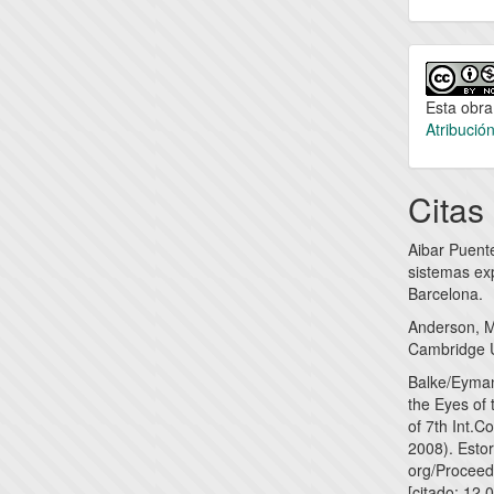
Esta obra
Atribució
Citas
Aibar Puent
sistemas exp
Barcelona.
Anderson, M
Cambridge U
Balke/Eyman
the Eyes of
of 7th Int.
2008). Estor
org/Procee
[citado: 12.