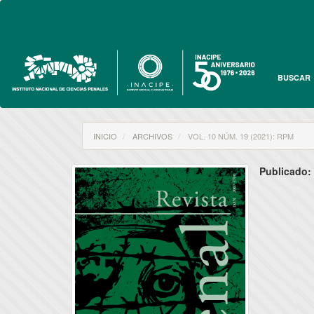
Navegación
principal
Contenido
principal
Barra
lateral
BUSCAR
INICIO
ARCHIVOS
VOL. 10 NÚM. 19 (2021): RPM
Publicado