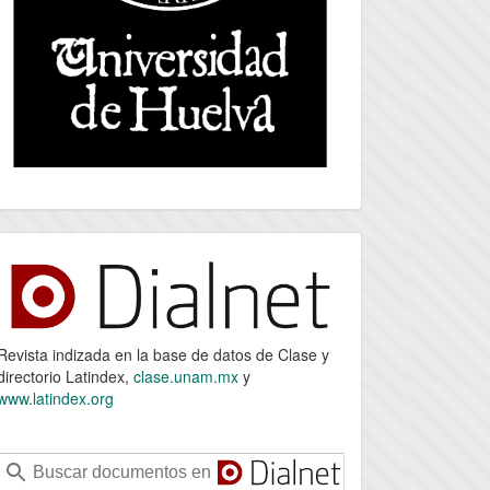
index
Revista indizada en la base de datos de Clase y
directorio Latindex,
clase.unam.mx
y
www.latindex.org