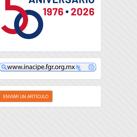
inacipe
nviar
ENVIAR UN ARTÍCULO
n
rtículo