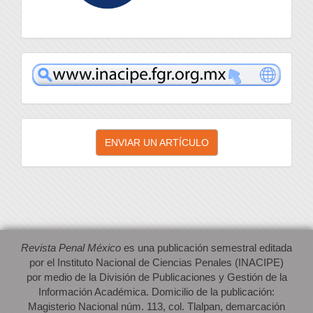
inacipe
Enviar
ENVIAR UN ARTÍCULO
un
artículo
Revista Penal México
es una publicación semestral editada
por el Instituto Nacional de Ciencias Penales (INACIPE)
por medio de la División de Publicaciones y Gestión de la
Información Académica. Domicilio de la publicación:
Magisterio Nacional núm. 113, col. Tlalpan, demarcación