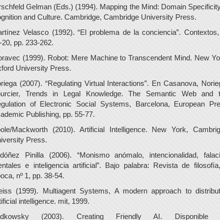
rschfeld Gelman (Eds.) (1994). Mapping the Mind: Domain Specificity
gnition and Culture. Cambridge, Cambridge University Press.
rtínez Velasco (1992). “El problema de la conciencia”. Contextos,
-20, pp. 233-262.
ravec (1999). Robot: Mere Machine to Transcendent Mind. New Yo
ford University Press.
riega (2007). “Regulating Virtual Interactions”. En Casanova, Norie
urcier, Trends in Legal Knowledge. The Semantic Web and 
gulation of Electronic Social Systems, Barcelona, European Pr
ademic Publishing, pp. 55-77.
ole/Mackworth (2010). Artificial Intelligence. New York, Cambri
iversity Press.
dóñez Pinilla (2006). “Monismo anómalo, intencionalidad, falac
ntales e inteligencia artificial”. Bajo palabra: Revista de filosofía,
oca, nº 1, pp. 38-54.
iss (1999). Multiagent Systems, A modern approach to distribu
tificial intelligence. mit, 1999.
udkowsky (2003). Creating Friendly AI. Disponible 