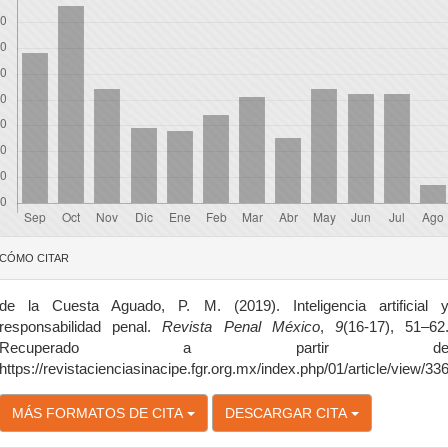
etalles
CÓMO CITAR
el
rtículo
de la Cuesta Aguado, P. M. (2019). Inteligencia artificial 
responsabilidad penal.
Revista Penal México
,
9
(16-17), 51–62
Recuperado a partir d
https://revistacienciasinacipe.fgr.org.mx/index.php/01/article/view/33
MÁS FORMATOS DE CITA
DESCARGAR CITA