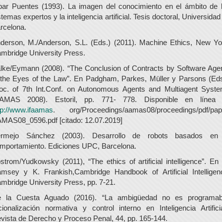
bar Puentes (1993). La imagen del conocimiento en el ámbito de 
stemas expertos y la inteligencia artificial. Tesis doctoral, Universidad
rcelona.
derson, M./Anderson, S.L. (Eds.) (2011). Machine Ethics, New Yo
mbridge University Press.
lke/Eymann (2008). “The Conclusion of Contracts by Software Age
 the Eyes of the Law”. En Padgham, Parkes, Müller y Parsons (Eds
oc. of 7th Int.Conf. on Autonomous Agents and Multiagent Syst
AMAS 2008). Estoril, pp. 771- 778. Disponible en línea
tp://www.ifaamas
. org/Proceedings/aamas08/proceedings/pdf/pap
MAS08_0596.pdf [citado: 12.07.2019]
rmejo Sánchez (2003). Desarrollo de robots basados en
mportamiento. Ediciones UPC, Barcelona.
strom/Yudkowsky (2011), “The ethics of artificial intelligence”. En
msey y K. Frankish,Cambridge Handbook of Artificial Intelligen
mbridge University Press, pp. 7-21.
 la Cuesta Aguado (2016). “La ambigüedad no es programab
cionalización normativa y control interno en Inteligencia Artificia
vista de Derecho y Proceso Penal, 44, pp. 165-144.