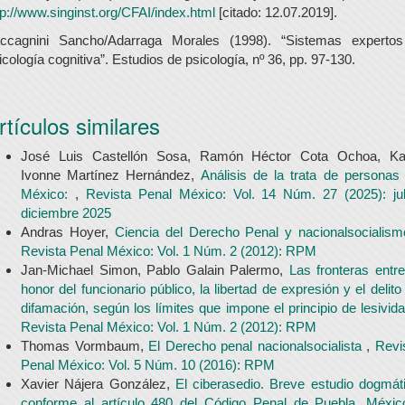
tp://www.singinst.org/CFAI/index.html
[citado: 12.07.2019].
ccagnini Sancho/Adarraga Morales (1998). “Sistemas experto
icología cognitiva”. Estudios de psicología, nº 36, pp. 97-130.
rtículos similares
José Luis Castellón Sosa, Ramón Héctor Cota Ochoa, Ka
Ivonne Martínez Hernández,
Análisis de la trata de personas
México:
,
Revista Penal México: Vol. 14 Núm. 27 (2025): jul
diciembre 2025
Andras Hoyer,
Ciencia del Derecho Penal y nacionalsocialis
Revista Penal México: Vol. 1 Núm. 2 (2012): RPM
Jan-Michael Simon, Pablo Galain Palermo,
Las fronteras entre
honor del funcionario público, la libertad de expresión y el delito
difamación, según los límites que impone el principio de lesivid
Revista Penal México: Vol. 1 Núm. 2 (2012): RPM
Thomas Vormbaum,
El Derecho penal nacionalsocialista
,
Revi
Penal México: Vol. 5 Núm. 10 (2016): RPM
Xavier Nájera González,
El ciberasedio. Breve estudio dogmát
conforme al artículo 480 del Código Penal de Puebla, Méxi