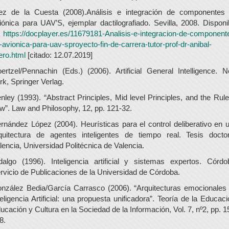
ez de la Cuesta (2008).Análisis e integración de componentes
iónica para UAV’S, ejemplar dactilografiado. Sevilla, 2008. Disponi
n
https://docplayer.es/11679181-Analisis-e-integracion-de-component
-avionica-para-uav-sproyecto-fin-de-carrera-tutor-prof-dr-anibal-
lero.html
[citado: 12.07.2019]
ertzel/Pennachin (Eds.) (2006). Artificial General Intelligence. 
rk, Springer Verlag.
nley (1993). “Abstract Principles, Mid level Principles, and the Rule
w”. Law and Philosophy, 12, pp. 121-32.
rnández López (2004). Heurísticas para el control deliberativo en 
quitectura de agentes inteligentes de tiempo real. Tesis doctor
lencia, Universidad Politécnica de Valencia.
dalgo (1996). Inteligencia artificial y sistemas expertos. Córdo
rvicio de Publicaciones de la Universidad de Córdoba.
nzález Bedia/García Carrasco (2006). “Arquitecturas emocionales
teligencia Artificial: una propuesta unificadora”. Teoría de la Educaci
ucación y Cultura en la Sociedad de la Información, Vol. 7, nº2, pp. 1
8.