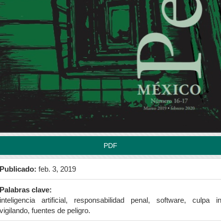
rra
teral
l
tículo
PDF
Publicado:
feb. 3, 2019
Palabras clave:
inteligencia artificial, responsabilidad penal, software, culpa i
vigilando, fuentes de peligro.