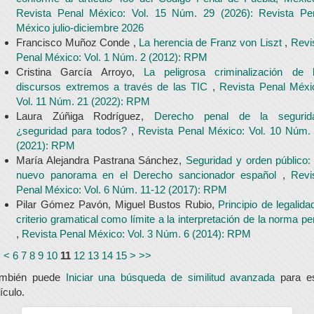
Revista Penal México: Vol. 15 Núm. 29 (2026): Revista Pe
México julio-diciembre 2026
Francisco Muñoz Conde ,
La herencia de Franz von Liszt
,
Revi
Penal México: Vol. 1 Núm. 2 (2012): RPM
Cristina García Arroyo,
La peligrosa criminalización de 
discursos extremos a través de las TIC
,
Revista Penal Méxi
Vol. 11 Núm. 21 (2022): RPM
Laura Zúñiga Rodríguez,
Derecho penal de la segurid
¿seguridad para todos?
,
Revista Penal México: Vol. 10 Núm.
(2021): RPM
María Alejandra Pastrana Sánchez,
Seguridad y orden público:
nuevo panorama en el Derecho sancionador español
,
Revi
Penal México: Vol. 6 Núm. 11-12 (2017): RPM
Pilar Gómez Pavón, Miguel Bustos Rubio,
Principio de legalida
criterio gramatical como límite a la interpretación de la norma pe
,
Revista Penal México: Vol. 3 Núm. 6 (2014): RPM
<
<
6
7
8
9
10
11
12
13
14
15
>
>>
ambién puede
Iniciar una búsqueda de similitud avanzada
para e
tículo.