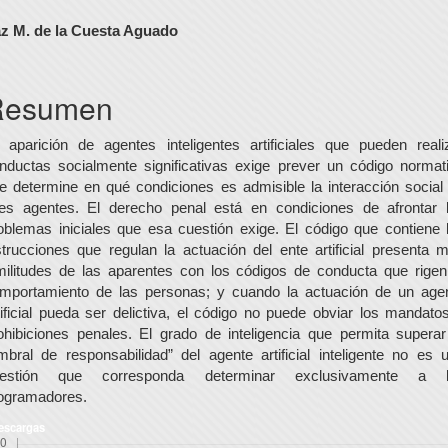
ontenido
z M. de la Cuesta Aguado
rincipal
el
Resumen
rtículo
 aparición de agentes inteligentes artificiales que pueden reali
nductas socialmente significativas exige prever un código normat
e determine en qué condiciones es admisible la interacción social
les agentes. El derecho penal está en condiciones de afrontar 
oblemas iniciales que esa cuestión exige. El código que contiene 
strucciones que regulan la actuación del ente artificial presenta 
militudes de las aparentes con los códigos de conducta que rigen
mportamiento de las personas; y cuando la actuación de un age
tificial pueda ser delictiva, el código no puede obviar los mandato
ohibiciones penales. El grado de inteligencia que permita superar
mbral de responsabilidad” del agente artificial inteligente no es 
uestión que corresponda determinar exclusivamente a l
ogramadores.
escargas