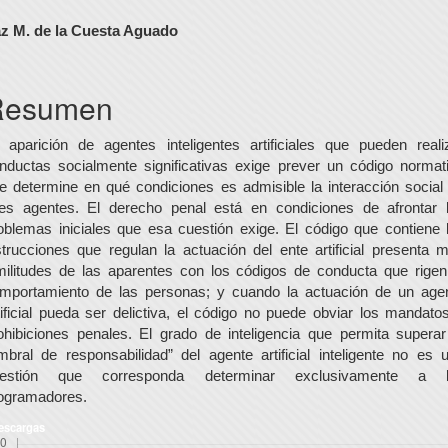
ontenido
z M. de la Cuesta Aguado
rincipal
el
Resumen
rtículo
 aparición de agentes inteligentes artificiales que pueden reali
nductas socialmente significativas exige prever un código normat
e determine en qué condiciones es admisible la interacción social
les agentes. El derecho penal está en condiciones de afrontar 
oblemas iniciales que esa cuestión exige. El código que contiene 
strucciones que regulan la actuación del ente artificial presenta 
militudes de las aparentes con los códigos de conducta que rigen
mportamiento de las personas; y cuando la actuación de un age
tificial pueda ser delictiva, el código no puede obviar los mandato
ohibiciones penales. El grado de inteligencia que permita superar
mbral de responsabilidad” del agente artificial inteligente no es 
uestión que corresponda determinar exclusivamente a l
ogramadores.
escargas