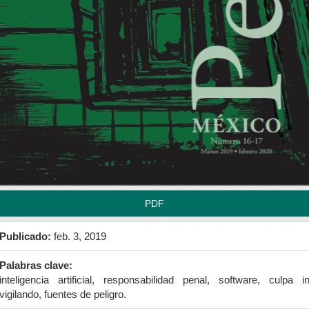
rra
teral
l
tículo
PDF
Publicado:
feb. 3, 2019
Palabras clave:
inteligencia artificial, responsabilidad penal, software, culpa i
vigilando, fuentes de peligro.