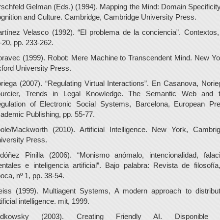
rschfeld Gelman (Eds.) (1994). Mapping the Mind: Domain Specificity
gnition and Culture. Cambridge, Cambridge University Press.
rtínez Velasco (1992). “El problema de la conciencia”. Contextos,
-20, pp. 233-262.
ravec (1999). Robot: Mere Machine to Transcendent Mind. New Yo
ford University Press.
riega (2007). “Regulating Virtual Interactions”. En Casanova, Norie
urcier, Trends in Legal Knowledge. The Semantic Web and 
gulation of Electronic Social Systems, Barcelona, European Pr
ademic Publishing, pp. 55-77.
ole/Mackworth (2010). Artificial Intelligence. New York, Cambri
iversity Press.
dóñez Pinilla (2006). “Monismo anómalo, intencionalidad, falac
ntales e inteligencia artificial”. Bajo palabra: Revista de filosofía,
oca, nº 1, pp. 38-54.
iss (1999). Multiagent Systems, A modern approach to distribu
tificial intelligence. mit, 1999.
udkowsky (2003). Creating Friendly AI. Disponible 