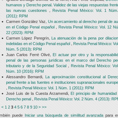
humanos y Derecho penal. Validez de las viejas respuestas frent
las nuevas cuestiones
,
Revista Penal México: Vol. 1 Núm
(2011): RPM
Carmen González Vaz,
Un acercamiento al derecho penal de au
en el Código Penal español
,
Revista Penal México: Vol. 12 N
22 (2023): RPM
Carmen López Peregrín,
La atenuación de la pena por dilacio
indebidas en el Código Penal español
,
Revista Penal México: Vol
Núm. 5 (2013): RPM
Juan Carlos Ferré Olivé,
El actuar por otro y la responsabili
penal de las personas jurídicas en el marco del Derecho pe
tributario y de la Seguridad Social
,
Revista Penal México: Vol
Núm. 10 (2016): RPM
Alessandro Bernardi,
La aproximación constitucional al Dere
penal frente a las fuentes e instituciones supranacionales europ
,
Revista Penal México: Vol. 1 Núm. 1 (2011): RPM
José Luis de la Cuesta Arzamendi,
El principio de humanidad
Derecho penal
,
Revista Penal México: Vol. 2 Núm. 4 (2013): R
<
<
1
2
3
4
5
6
7
8
9
10
>
>>
ambién puede
Iniciar una búsqueda de similitud avanzada
para e