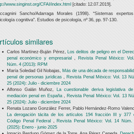
tp://www.singinst.org/CFAI/index.html
[citado: 12.07.2019].
ccagnini Sancho/Adarraga Morales (1998). “Sistemas experto
icología cognitiva”. Estudios de psicología, nº 36, pp. 97-130.
rtículos similares
Carlos Martínez-Buján Pérez,
Los delitos de peligro en el Dere
penal económico y empresarial
,
Revista Penal México: Vol
Núm. 4 (2013): RPM
María Soledad Gil Nobajas,
Más de una década de responsabili
penal de personas jurídicas
,
Revista Penal México: Vol. 13 N
25 (2024): Julio - diciembre 2024
Alfonso Galán Muñoz,
La cuestionable deriva legislativa de
mediación penal en España
,
Revista Penal México: Vol. 13 N
25 (2024): Julio - diciembre 2024
Renata Lozano González Ferrer, Pablo Hernández-Romo Valenc
La derogación tácita de los artículos 194 fracción III y 377 
Código Penal Federal
,
Revista Penal México: Vol. 14 Núm.
(2025): Enero - junio 2025
Ignacio Berdugo Gómez de la Torre, Ana Pérez Cepeda,
Derec