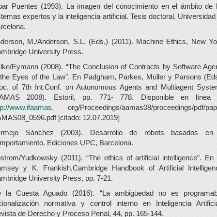
bar Puentes (1993). La imagen del conocimiento en el ámbito de 
stemas expertos y la inteligencia artificial. Tesis doctoral, Universidad
rcelona.
derson, M./Anderson, S.L. (Eds.) (2011). Machine Ethics, New Yo
mbridge University Press.
lke/Eymann (2008). “The Conclusion of Contracts by Software Age
 the Eyes of the Law”. En Padgham, Parkes, Müller y Parsons (Eds
oc. of 7th Int.Conf. on Autonomous Agents and Multiagent Syst
AMAS 2008). Estoril, pp. 771- 778. Disponible en línea
tp://www.ifaamas
. org/Proceedings/aamas08/proceedings/pdf/pap
MAS08_0596.pdf [citado: 12.07.2019]
rmejo Sánchez (2003). Desarrollo de robots basados en
mportamiento. Ediciones UPC, Barcelona.
strom/Yudkowsky (2011), “The ethics of artificial intelligence”. En
msey y K. Frankish,Cambridge Handbook of Artificial Intelligen
mbridge University Press, pp. 7-21.
 la Cuesta Aguado (2016). “La ambigüedad no es programab
cionalización normativa y control interno en Inteligencia Artificia
vista de Derecho y Proceso Penal, 44, pp. 165-144.