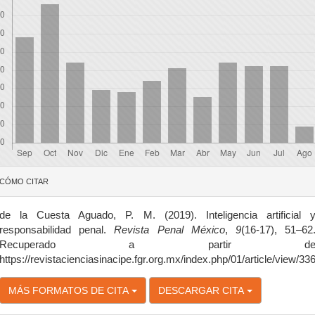
etalles
CÓMO CITAR
el
rtículo
de la Cuesta Aguado, P. M. (2019). Inteligencia artificial 
responsabilidad penal.
Revista Penal México
,
9
(16-17), 51–62
Recuperado a partir d
https://revistacienciasinacipe.fgr.org.mx/index.php/01/article/view/33
MÁS FORMATOS DE CITA
DESCARGAR CITA