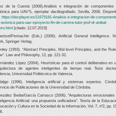
ez de la Cuesta (2008).Análisis e integración de componentes
iónica para UAV’S, ejemplar dactilografiado. Sevilla, 2008. Disponi
n
https://docplayer.es/11679181-Analisis-e-integracion-de-component
-avionica-para-uav-sproyecto-fin-de-carrera-tutor-prof-dr-anibal-
lero.html
[citado: 12.07.2019]
ertzel/Pennachin (Eds.) (2006). Artificial General Intelligence. 
rk, Springer Verlag.
nley (1993). “Abstract Principles, Mid level Principles, and the Rule
w”. Law and Philosophy, 12, pp. 121-32.
rnández López (2004). Heurísticas para el control deliberativo en 
quitectura de agentes inteligentes de tiempo real. Tesis doctor
lencia, Universidad Politécnica de Valencia.
dalgo (1996). Inteligencia artificial y sistemas expertos. Córdo
rvicio de Publicaciones de la Universidad de Córdoba.
nzález Bedia/García Carrasco (2006). “Arquitecturas emocionales
teligencia Artificial: una propuesta unificadora”. Teoría de la Educaci
ucación y Cultura en la Sociedad de la Información, Vol. 7, nº2, pp. 1
8.