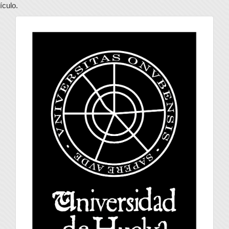
tículo.
universidad