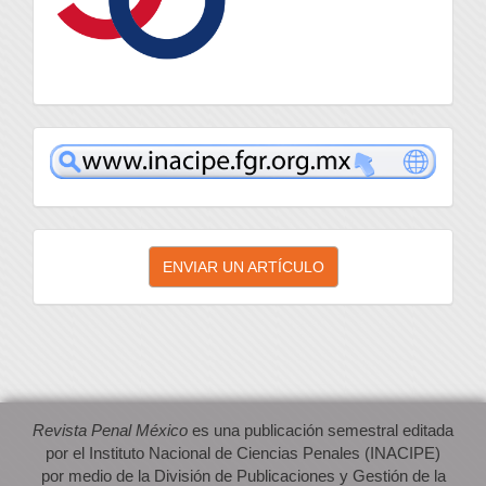
inacipe
Enviar
ENVIAR UN ARTÍCULO
un
artículo
Revista Penal México
es una publicación semestral editada
por el Instituto Nacional de Ciencias Penales (INACIPE)
por medio de la División de Publicaciones y Gestión de la