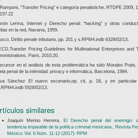
 Ramponi, “Transfer Pricing” e categoría penalistiche, RTDPE 2009, 1
 197.22
rón Lerma, Internet y Derecho penal: “hacking” y otras conduc
ícitas en la red, Navarra, 1999.
sco, Diritto penale tributario, pp. 201 y s.RPM4.indb 6328/02/13.
CD,Transfer Pricing Guidelines for Multinational Enterprises and 
ministrations, París, 2010.20.
ecursor en el análisis de esta problemática ha sido Morales Prats,
tela penal de la intimidad: privacy e informática, Barcelona, 1984.
lva Sánchez El nuevo escenario,op. cit, p. 18, y en particular
.RPM4.indb 5928/02/13.
rtículos similares
Joaquín Merino Herrera,
El Derecho penal del enemigo: 
tendencia imparable de la política criminal mexicana
,
Revista Pe
México: Vol. 6 Núm. 11-12 (2017): RPM