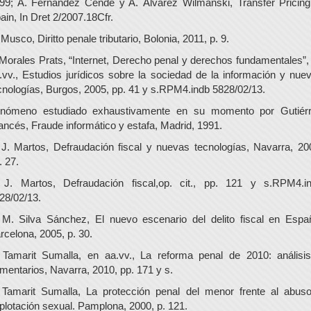
99; A. Fernández Cende y A. Álvarez Wilmanski, Transfer Pricing
ain, In Dret 2/2007.18Cfr.
 Musco, Diritto penale tributario, Bolonia, 2011, p. 9.
 Morales Prats, “Internet, Derecho penal y derechos fundamentales”,
.vv., Estudios jurídicos sobre la sociedad de la información y nue
cnologías, Burgos, 2005, pp. 41 y s.RPM4.indb 5828/02/13.
nómeno estudiado exhaustivamente en su momento por Gutiér
ancés, Fraude informático y estafa, Madrid, 1991.
 J. Martos, Defraudación fiscal y nuevas tecnologías, Navarra, 20
. 27.
 J. Martos, Defraudación fiscal,op. cit., pp. 121 y s.RPM4.i
28/02/13.
 M. Silva Sánchez, El nuevo escenario del delito fiscal en Espa
rcelona, 2005, p. 30.
 Tamarit Sumalla, en aa.vv., La reforma penal de 2010: análisi
mentarios, Navarra, 2010, pp. 171 y s.
 Tamarit Sumalla, La protección penal del menor frente al abus
plotación sexual. Pamplona, 2000, p. 121.