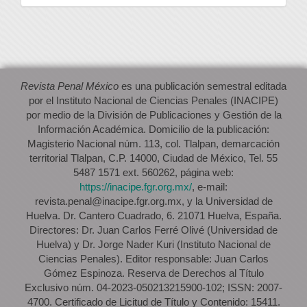
artículo
Revista Penal México
es una publicación semestral editada
por el Instituto Nacional de Ciencias Penales (INACIPE)
por medio de la División de Publicaciones y Gestión de la
Información Académica. Domicilio de la publicación:
Magisterio Nacional núm. 113, col. Tlalpan, demarcación
territorial Tlalpan, C.P. 14000, Ciudad de México, Tel. 55
5487 1571 ext. 560262, página web:
https://inacipe.fgr.org.mx/
, e-mail:
revista.penal@inacipe.fgr.org.mx, y la Universidad de
Huelva. Dr. Cantero Cuadrado, 6. 21071 Huelva, España.
Directores: Dr. Juan Carlos Ferré Olivé (Universidad de
Huelva) y Dr. Jorge Nader Kuri (Instituto Nacional de
Ciencias Penales). Editor responsable: Juan Carlos
Gómez Espinoza. Reserva de Derechos al Título
Exclusivo núm. 04-2023-050213215900-102; ISSN: 2007-
4700. Certificado de Licitud de Título y Contenido: 15411.