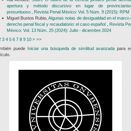
apertura y método discursivo en lugar de provinciani
presuntuoso
,
Revista Penal México: Vol. 5 Núm. 9 (2015): RPM
Miguel Bustos Rubio,
Algunas notas de desigualdad en el marco 
derecho penal fiscal y recaudatorio: el caso español
,
Revista Pe
México: Vol. 13 Núm. 25 (2024): Julio - diciembre 2024
2
3
4
5
6
7
8
9
10
>
>>
ambién puede
Iniciar una búsqueda de similitud avanzada
para e
tículo.
universidad