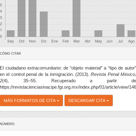
etalles
CÓMO CITAR
el
rtículo
El ciudadano extracomunitario: de “objeto material” a “tipo de autor
en el control penal de la inmigración. (2013).
Revista Penal México
2
(4), 35–55. Recuperado a partir d
https://revistacienciasinacipe.fgr.org.mx/index.php/01/article/view/14
MÁS FORMATOS DE CITA
DESCARGAR CITA
NÚMERO