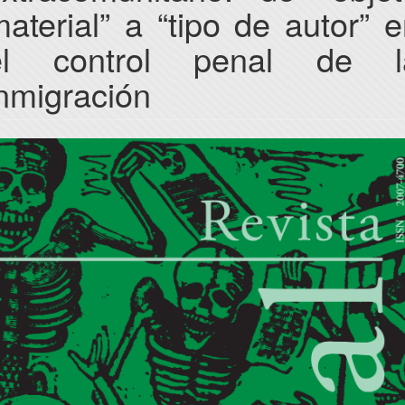
aterial” a “tipo de autor” 
el control penal de l
nmigración