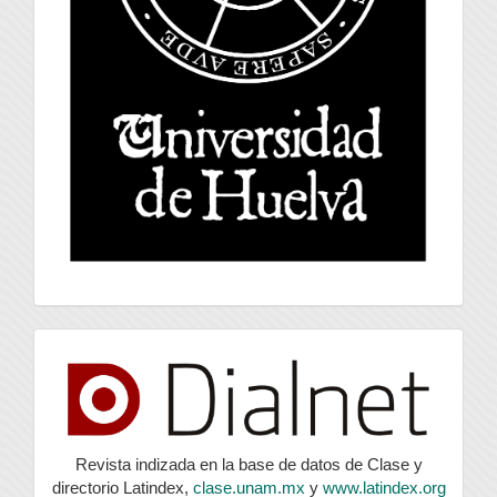
index
Revista indizada en la base de datos de Clase y
directorio Latindex,
clase.unam.mx
y
www.latindex.org