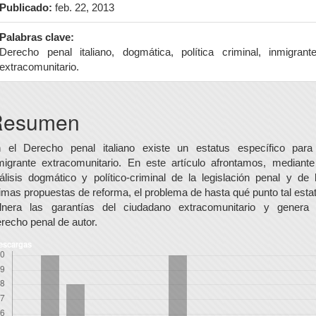
Publicado:
feb. 22, 2013
Palabras clave:
Derecho penal italiano, dogmática, política criminal, inmigrant
extracomunitario.
ontenido
Resumen
rincipal
el
 el Derecho penal italiano existe un estatus específico para
migrante extracomunitario. En este artículo afrontamos, mediante
rtículo
álisis dogmático y político-criminal de la legislación penal y de 
timas propuestas de reforma, el problema de hasta qué punto tal esta
lnera las garantías del ciudadano extracomunitario y genera
recho penal de autor.
escargas