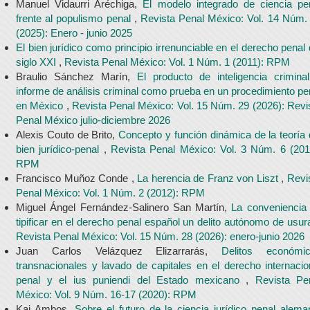
Manuel Vidaurri Aréchiga,
El modelo integrado de ciencia pe
frente al populismo penal
,
Revista Penal México: Vol. 14 Núm.
(2025): Enero - junio 2025
El bien jurídico como principio irrenunciable en el derecho penal 
siglo XXI
,
Revista Penal México: Vol. 1 Núm. 1 (2011): RPM
Braulio Sánchez Marín,
El producto de inteligencia crimina
informe de análisis criminal como prueba en un procedimiento pe
en México
,
Revista Penal México: Vol. 15 Núm. 29 (2026): Revi
Penal México julio-diciembre 2026
Alexis Couto de Brito,
Concepto y función dinámica de la teoría 
bien jurídico-penal
,
Revista Penal México: Vol. 3 Núm. 6 (201
RPM
Francisco Muñoz Conde ,
La herencia de Franz von Liszt
,
Revi
Penal México: Vol. 1 Núm. 2 (2012): RPM
Miguel Ángel Fernández-Salinero San Martín,
La conveniencia
tipificar en el derecho penal español un delito autónomo de usur
Revista Penal México: Vol. 15 Núm. 28 (2026): enero-junio 2026
Juan Carlos Velázquez Elizarrarás,
Delitos económi
transnacionales y lavado de capitales en el derecho internacio
penal y el ius puniendi del Estado mexicano
,
Revista Pe
México: Vol. 9 Núm. 16-17 (2020): RPM
Kai Ambos,
Sobre el futuro de la ciencia jurídico penal alema