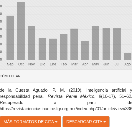
etalles
CÓMO CITAR
el
rtículo
de la Cuesta Aguado, P. M. (2019). Inteligencia artificial 
responsabilidad penal.
Revista Penal México
,
9
(16-17), 51–62
Recuperado a partir d
https://revistacienciasinacipe.fgr.org.mx/index.php/01/article/view/33
MÁS FORMATOS DE CITA
DESCARGAR CITA