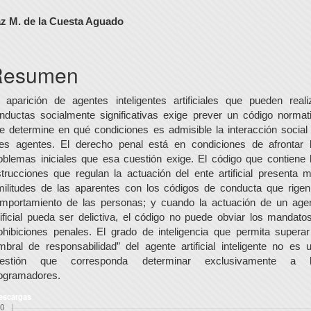
ontenido
z M. de la Cuesta Aguado
rincipal
el
Resumen
rtículo
 aparición de agentes inteligentes artificiales que pueden reali
nductas socialmente significativas exige prever un código normat
e determine en qué condiciones es admisible la interacción social
les agentes. El derecho penal está en condiciones de afrontar 
oblemas iniciales que esa cuestión exige. El código que contiene 
strucciones que regulan la actuación del ente artificial presenta 
militudes de las aparentes con los códigos de conducta que rigen
mportamiento de las personas; y cuando la actuación de un age
tificial pueda ser delictiva, el código no puede obviar los mandato
ohibiciones penales. El grado de inteligencia que permita superar
mbral de responsabilidad” del agente artificial inteligente no es 
uestión que corresponda determinar exclusivamente a l
ogramadores.
escargas