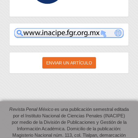
inacipe
Enviar
ENVIAR UN ARTÍCULO
un
artículo
Revista Penal México
es una publicación semestral editada
por el Instituto Nacional de Ciencias Penales (INACIPE)
por medio de la División de Publicaciones y Gestión de la
Información Académica. Domicilio de la publicación:
Magisterio Nacional núm. 113, col. Tlalpan, demarcación