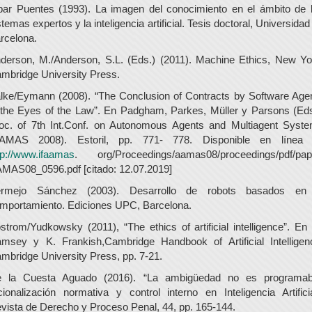
bar Puentes (1993). La imagen del conocimiento en el ámbito de 
stemas expertos y la inteligencia artificial. Tesis doctoral, Universidad
rcelona.
derson, M./Anderson, S.L. (Eds.) (2011). Machine Ethics, New Yo
mbridge University Press.
lke/Eymann (2008). “The Conclusion of Contracts by Software Age
 the Eyes of the Law”. En Padgham, Parkes, Müller y Parsons (Eds
oc. of 7th Int.Conf. on Autonomous Agents and Multiagent Syst
AMAS 2008). Estoril, pp. 771- 778. Disponible en línea
tp://www.ifaamas
. org/Proceedings/aamas08/proceedings/pdf/pap
MAS08_0596.pdf [citado: 12.07.2019]
rmejo Sánchez (2003). Desarrollo de robots basados en
mportamiento. Ediciones UPC, Barcelona.
strom/Yudkowsky (2011), “The ethics of artificial intelligence”. En
msey y K. Frankish,Cambridge Handbook of Artificial Intelligen
mbridge University Press, pp. 7-21.
 la Cuesta Aguado (2016). “La ambigüedad no es programab
cionalización normativa y control interno en Inteligencia Artificia
vista de Derecho y Proceso Penal, 44, pp. 165-144.