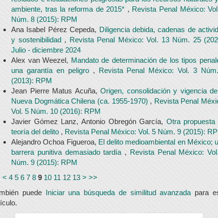
ambiente, tras la reforma de 2015*
,
Revista Penal México: Vol
Núm. 8 (2015): RPM
Ana Isabel Pérez Cepeda,
Diligencia debida, cadenas de activi
y sostenibilidad
,
Revista Penal México: Vol. 13 Núm. 25 (202
Julio - diciembre 2024
Alex van Weezel,
Mandato de determinación de los tipos penal
una garantía en peligro
,
Revista Penal México: Vol. 3 Núm
(2013): RPM
Jean Pierre Matus Acuña,
Origen, consolidación y vigencia de
Nueva Dogmática Chilena (ca. 1955-1970)
,
Revista Penal Méxi
Vol. 5 Núm. 10 (2016): RPM
Javier Gómez Lanz, Antonio Obregón García,
Otra propuesta
teoría del delito
,
Revista Penal México: Vol. 5 Núm. 9 (2015): R
Alejandro Ochoa Figueroa,
El delito medioambiental en México; 
barrera punitiva demasiado tardía
,
Revista Penal México: Vol
Núm. 9 (2015): RPM
<
<
4
5
6
7
8
9
10
11
12
13
>
>>
ambién puede
Iniciar una búsqueda de similitud avanzada
para e
tículo.