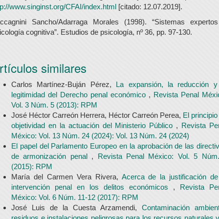
tp://www.singinst.org/CFAI/index.html
[citado: 12.07.2019].
ccagnini Sancho/Adarraga Morales (1998). “Sistemas experto
icología cognitiva”. Estudios de psicología, nº 36, pp. 97-130.
rtículos similares
Carlos Martínez-Buján Pérez,
La expansión, la reducción y
legitimidad del Derecho penal económico
,
Revista Penal Méxi
Vol. 3 Núm. 5 (2013): RPM
José Héctor Carreón Herrera, Héctor Carreón Perea,
El principio
objetividad en la actuación del Ministerio Público
,
Revista Pe
México: Vol. 13 Núm. 24 (2024): Vol. 13 Núm. 24 (2024)
El papel del Parlamento Europeo en la aprobación de las directi
de armonización penal
,
Revista Penal México: Vol. 5 Núm
(2015): RPM
María del Carmen Vera Rivera,
Acerca de la justificación de
intervención penal en los delitos económicos
,
Revista Pe
México: Vol. 6 Núm. 11-12 (2017): RPM
José Luis de la Cuesta Arzamendi,
Contaminación ambient
residuos e instalaciones peligrosas para los recursos naturales y