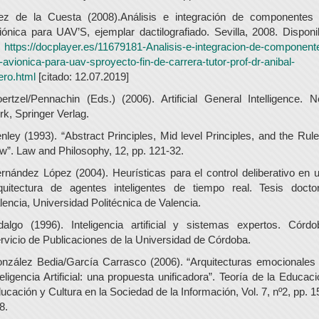
ez de la Cuesta (2008).Análisis e integración de componentes
iónica para UAV’S, ejemplar dactilografiado. Sevilla, 2008. Disponi
n
https://docplayer.es/11679181-Analisis-e-integracion-de-component
-avionica-para-uav-sproyecto-fin-de-carrera-tutor-prof-dr-anibal-
lero.html
[citado: 12.07.2019]
ertzel/Pennachin (Eds.) (2006). Artificial General Intelligence. 
rk, Springer Verlag.
nley (1993). “Abstract Principles, Mid level Principles, and the Rule
w”. Law and Philosophy, 12, pp. 121-32.
rnández López (2004). Heurísticas para el control deliberativo en 
quitectura de agentes inteligentes de tiempo real. Tesis doctor
lencia, Universidad Politécnica de Valencia.
dalgo (1996). Inteligencia artificial y sistemas expertos. Córdo
rvicio de Publicaciones de la Universidad de Córdoba.
nzález Bedia/García Carrasco (2006). “Arquitecturas emocionales
teligencia Artificial: una propuesta unificadora”. Teoría de la Educaci
ucación y Cultura en la Sociedad de la Información, Vol. 7, nº2, pp. 1
8.