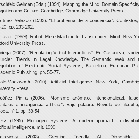
rschfeld Gelman (Eds.) (1994). Mapping the Mind: Domain Specificity
gnition and Culture. Cambridge, Cambridge University Press.
rtínez Velasco (1992). “El problema de la conciencia”. Contextos,
-20, pp. 233-262.
ravec (1999). Robot: Mere Machine to Transcendent Mind. New Yo
ford University Press.
riega (2007). “Regulating Virtual Interactions”. En Casanova, Norie
urcier, Trends in Legal Knowledge. The Semantic Web and 
gulation of Electronic Social Systems, Barcelona, European Pr
ademic Publishing, pp. 55-77.
ole/Mackworth (2010). Artificial Intelligence. New York, Cambri
iversity Press.
dóñez Pinilla (2006). “Monismo anómalo, intencionalidad, falac
ntales e inteligencia artificial”. Bajo palabra: Revista de filosofía,
oca, nº 1, pp. 38-54.
iss (1999). Multiagent Systems, A modern approach to distribu
tificial intelligence. mit, 1999.
udkowsky (2003). Creating Friendly AI. Disponible 