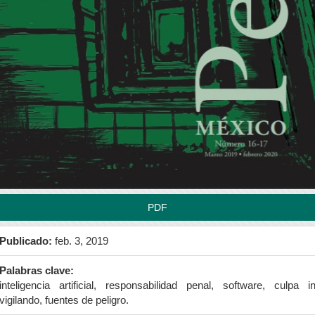
rra
teral
l
tículo
PDF
Publicado:
feb. 3, 2019
Palabras clave:
inteligencia artificial, responsabilidad penal, software, culpa i
vigilando, fuentes de peligro.