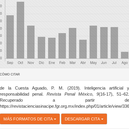
etalles
CÓMO CITAR
el
rtículo
de la Cuesta Aguado, P. M. (2019). Inteligencia artificial 
responsabilidad penal.
Revista Penal México
,
9
(16-17), 51–62
Recuperado a partir d
https://revistacienciasinacipe.fgr.org.mx/index.php/01/article/view/33
MÁS FORMATOS DE CITA
DESCARGAR CITA