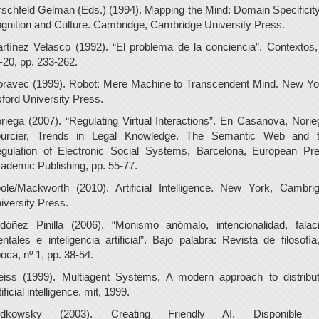
rschfeld Gelman (Eds.) (1994). Mapping the Mind: Domain Specificity
gnition and Culture. Cambridge, Cambridge University Press.
rtínez Velasco (1992). “El problema de la conciencia”. Contextos,
-20, pp. 233-262.
ravec (1999). Robot: Mere Machine to Transcendent Mind. New Yo
ford University Press.
riega (2007). “Regulating Virtual Interactions”. En Casanova, Norie
urcier, Trends in Legal Knowledge. The Semantic Web and 
gulation of Electronic Social Systems, Barcelona, European Pr
ademic Publishing, pp. 55-77.
ole/Mackworth (2010). Artificial Intelligence. New York, Cambri
iversity Press.
dóñez Pinilla (2006). “Monismo anómalo, intencionalidad, falac
ntales e inteligencia artificial”. Bajo palabra: Revista de filosofía,
oca, nº 1, pp. 38-54.
iss (1999). Multiagent Systems, A modern approach to distribu
tificial intelligence. mit, 1999.
udkowsky (2003). Creating Friendly AI. Disponible 