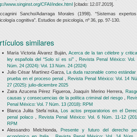
tp://www.singinst.org/CFAI/index.html
[citado: 12.07.2019].
ccagnini Sancho/Adarraga Morales (1998). “Sistemas experto
icología cognitiva”. Estudios de psicología, nº 36, pp. 97-130.
rtículos similares
María Victoria Álvarez Buján,
Acerca de la tan célebre y critic
ley española del “Solo sí es sí”
,
Revista Penal México: Vol.
Núm. 24 (2024): Vol. 13 Núm. 24 (2024)
Julio César Martínez-Garza,
La duda razonable como estándar
prueba en el proceso penal
,
Revista Penal México: Vol. 14 N
27 (2025): julio-diciembre 2025
Zaira Azucena Pérez Figueroa, Joaquín Merino Herrera,
Rasg
causas y consecuencias de la política criminal del riesgo
,
Revi
Penal México: Vol. 7 Núm. 13 (2018): RPM
Blanca Julita Stefa´nska,
Los actos preparatorios en el Dere
penal polaco
,
Revista Penal México: Vol. 6 Núm. 11-12 (201
RPM
Alessandro Melchionda,
Presente y futuro del derecho pe
económico en Italia
,
Revista Penal México: Vol. 14 Núm.