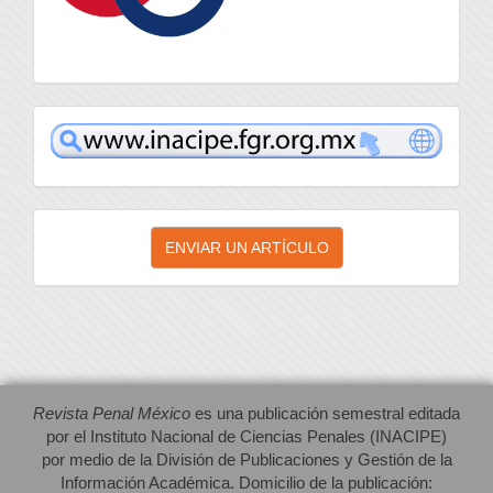
inacipe
Enviar
ENVIAR UN ARTÍCULO
un
artículo
Revista Penal México
es una publicación semestral editada
por el Instituto Nacional de Ciencias Penales (INACIPE)
por medio de la División de Publicaciones y Gestión de la
Información Académica. Domicilio de la publicación: