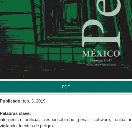
rra
teral
l
tículo
PDF
Publicado:
feb. 3, 2019
Palabras clave:
inteligencia artificial, responsabilidad penal, software, culpa i
vigilando, fuentes de peligro.