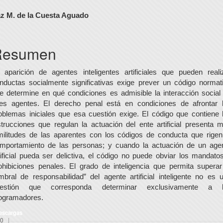
ontenido
z M. de la Cuesta Aguado
rincipal
el
Resumen
rtículo
 aparición de agentes inteligentes artificiales que pueden reali
nductas socialmente significativas exige prever un código normat
e determine en qué condiciones es admisible la interacción social
les agentes. El derecho penal está en condiciones de afrontar 
oblemas iniciales que esa cuestión exige. El código que contiene 
strucciones que regulan la actuación del ente artificial presenta 
militudes de las aparentes con los códigos de conducta que rigen
mportamiento de las personas; y cuando la actuación de un age
tificial pueda ser delictiva, el código no puede obviar los mandato
ohibiciones penales. El grado de inteligencia que permita superar
mbral de responsabilidad” del agente artificial inteligente no es 
uestión que corresponda determinar exclusivamente a l
ogramadores.
escargas