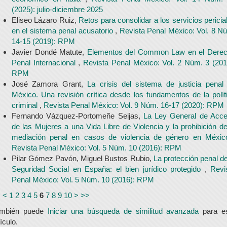
(2025): julio-diciembre 2025
Eliseo Lázaro Ruiz,
Retos para consolidar a los servicios pericia
en el sistema penal acusatorio
,
Revista Penal México: Vol. 8 N
14-15 (2019): RPM
Javier Dondé Matute,
Elementos del Common Law en el Dere
Penal Internacional
,
Revista Penal México: Vol. 2 Núm. 3 (201
RPM
José Zamora Grant,
La crisis del sistema de justicia penal
México. Una revisión crítica desde los fundamentos de la polít
criminal
,
Revista Penal México: Vol. 9 Núm. 16-17 (2020): RPM
Fernando Vázquez-Portomeñe Seijas,
La Ley General de Acc
de las Mujeres a una Vida Libre de Violencia y la prohibición de
mediación penal en casos de violencia de género en Méxi
Revista Penal México: Vol. 5 Núm. 10 (2016): RPM
Pilar Gómez Pavón, Miguel Bustos Rubio,
La protección penal de
Seguridad Social en España: el bien jurídico protegido
,
Revi
Penal México: Vol. 5 Núm. 10 (2016): RPM
<
<
1
2
3
4
5
6
7
8
9
10
>
>>
ambién puede
Iniciar una búsqueda de similitud avanzada
para e
tículo.