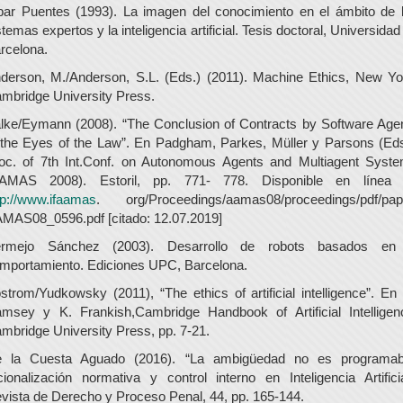
bar Puentes (1993). La imagen del conocimiento en el ámbito de 
stemas expertos y la inteligencia artificial. Tesis doctoral, Universidad
rcelona.
derson, M./Anderson, S.L. (Eds.) (2011). Machine Ethics, New Yo
mbridge University Press.
lke/Eymann (2008). “The Conclusion of Contracts by Software Age
 the Eyes of the Law”. En Padgham, Parkes, Müller y Parsons (Eds
oc. of 7th Int.Conf. on Autonomous Agents and Multiagent Syst
AMAS 2008). Estoril, pp. 771- 778. Disponible en línea
tp://www.ifaamas
. org/Proceedings/aamas08/proceedings/pdf/pap
MAS08_0596.pdf [citado: 12.07.2019]
rmejo Sánchez (2003). Desarrollo de robots basados en
mportamiento. Ediciones UPC, Barcelona.
strom/Yudkowsky (2011), “The ethics of artificial intelligence”. En
msey y K. Frankish,Cambridge Handbook of Artificial Intelligen
mbridge University Press, pp. 7-21.
 la Cuesta Aguado (2016). “La ambigüedad no es programab
cionalización normativa y control interno en Inteligencia Artificia
vista de Derecho y Proceso Penal, 44, pp. 165-144.