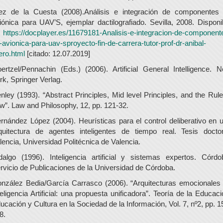
ez de la Cuesta (2008).Análisis e integración de componentes
iónica para UAV’S, ejemplar dactilografiado. Sevilla, 2008. Disponi
n
https://docplayer.es/11679181-Analisis-e-integracion-de-component
-avionica-para-uav-sproyecto-fin-de-carrera-tutor-prof-dr-anibal-
lero.html
[citado: 12.07.2019]
ertzel/Pennachin (Eds.) (2006). Artificial General Intelligence. 
rk, Springer Verlag.
nley (1993). “Abstract Principles, Mid level Principles, and the Rule
w”. Law and Philosophy, 12, pp. 121-32.
rnández López (2004). Heurísticas para el control deliberativo en 
quitectura de agentes inteligentes de tiempo real. Tesis doctor
lencia, Universidad Politécnica de Valencia.
dalgo (1996). Inteligencia artificial y sistemas expertos. Córdo
rvicio de Publicaciones de la Universidad de Córdoba.
nzález Bedia/García Carrasco (2006). “Arquitecturas emocionales
teligencia Artificial: una propuesta unificadora”. Teoría de la Educaci
ucación y Cultura en la Sociedad de la Información, Vol. 7, nº2, pp. 1
8.