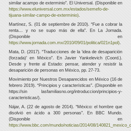
similar acampo de exterminio”. El Universal. (Disponible en
https://www.eluniversal.com.mx/estados/semefo-de-
tijuana-similar-campo-de-exterminio)
.
Martínez, S. (01 de septiembre de 2010). “Fue a cobrar la
renta… y no se supo más de ella”. En La Jornada.
(Disponible en
https://www.jornada.com.mx/2010/09/01/politica/021n1pol)
.
Mata, D. (2017). “Traducciones de la ‘idea de desaparición
(forzada)’ en México”. En Javier Yankelevich (Coord.).
Desde y frente al Estado: pensar, atender y resistir la
desaparición de personas en México, pp. 27-73.
Movimiento por Nuestros Desaparecidos en México (16 de
febrero 2019). “Principios y características”. (Disponible en
https://sin lasfamiliasno.org/introduccion/principios-y-
caracteristicas/).
Nájar, A. (22 de agosto de 2014). “México: el hombre que
disolvió en ácido a 300 personas”. En BBC Mundo.
(Disponible en
https://www.bbc.com/mundo/noticias/2014/08/140821_mexico_