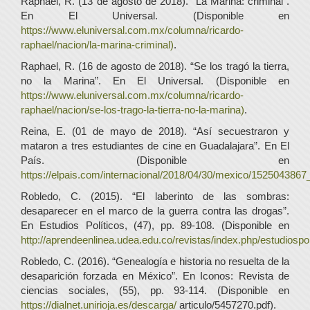
Raphael, R. (13 de agosto de 2018). “La Marina: criminal”.
En El Universal. (Disponible en
https://www.eluniversal.com.mx/columna/ricardo-
raphael/nacion/la-marina-criminal)
.
Raphael, R. (16 de agosto de 2018). “Se los tragó la tierra,
no la Marina”. En El Universal. (Disponible en
https://www.eluniversal.com.mx/columna/ricardo-
raphael/nacion/se-los-trago-la-tierra-no-la-marina)
.
Reina, E. (01 de mayo de 2018). “Así secuestraron y
mataron a tres estudiantes de cine en Guadalajara”. En El
País. (Disponible en
https://elpais.com/internacional/2018/04/30/mexico/1525043867
Robledo, C. (2015). “El laberinto de las sombras:
desaparecer en el marco de la guerra contra las drogas”.
En Estudios Políticos, (47), pp. 89-108. (Disponible en
http://aprendeenlinea.udea.edu.co/revistas/index.php/estudiospol
Robledo, C. (2016). “Genealogía e historia no resuelta de la
desaparición forzada en México”. En Iconos: Revista de
ciencias sociales, (55), pp. 93-114. (Disponible en
https://dialnet.unirioja.es/descarga/
articulo/5457270.pdf).