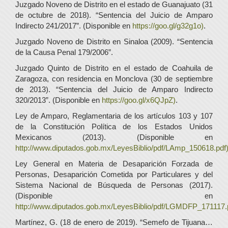
Juzgado Noveno de Distrito en el estado de Guanajuato (31
de octubre de 2018). “Sentencia del Juicio de Amparo
Indirecto 241/2017”. (Disponible en
https://goo.gl/g32g1o)
.
Juzgado Noveno de Distrito en Sinaloa (2009). “Sentencia
de la Causa Penal 179/2006”.
Juzgado Quinto de Distrito en el estado de Coahuila de
Zaragoza, con residencia en Monclova (30 de septiembre
de 2013). “Sentencia del Juicio de Amparo Indirecto
320/2013”. (Disponible en
https://goo.gl/x6QJpZ)
.
Ley de Amparo, Reglamentaria de los artículos 103 y 107
de la Constitución Política de los Estados Unidos
Mexicanos (2013). (Disponible en
http://www.diputados.gob.mx/LeyesBiblio/pdf/LAmp_150618.pdf
Ley General en Materia de Desaparición Forzada de
Personas, Desaparición Cometida por Particulares y del
Sistema Nacional de Búsqueda de Personas (2017).
(Disponible en
http://www.diputados.gob.mx/LeyesBiblio/pdf/LGMDFP_171117.
Martínez, G. (18 de enero de 2019). “Semefo de Tijuana…