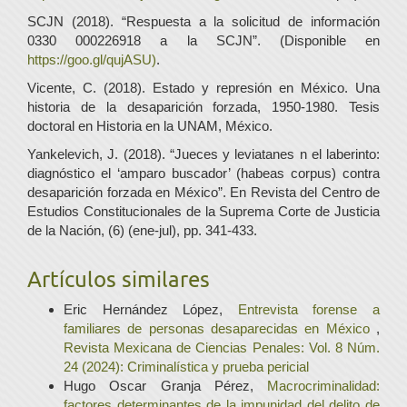
SCJN (2018). “Respuesta a la solicitud de información
0330 000226918 a la SCJN”. (Disponible en
https://goo.gl/qujASU)
.
Vicente, C. (2018). Estado y represión en México. Una
historia de la desaparición forzada, 1950-1980. Tesis
doctoral en Historia en la UNAM, México.
Yankelevich, J. (2018). “Jueces y leviatanes n el laberinto:
diagnóstico el ‘amparo buscador’ (habeas corpus) contra
desaparición forzada en México”. En Revista del Centro de
Estudios Constitucionales de la Suprema Corte de Justicia
de la Nación, (6) (ene-jul), pp. 341-433.
Artículos similares
Eric Hernández López,
Entrevista forense a
familiares de personas desaparecidas en México
,
Revista Mexicana de Ciencias Penales: Vol. 8 Núm.
24 (2024): Criminalística y prueba pericial
Hugo Oscar Granja Pérez,
Macrocriminalidad:
factores determinantes de la impunidad del delito de