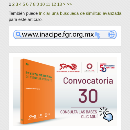
1
2
3
4
5
6
7
8
9
10
11
12
13
>
>>
También puede
Iniciar una búsqueda de similitud avanzada
para este artículo.
www
convocatoria