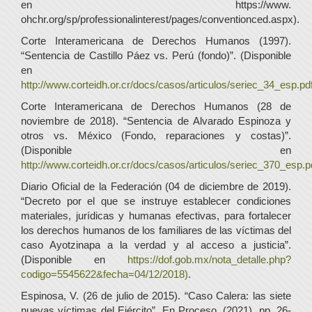
en https://www.
ohchr.org/sp/professionalinterest/pages/conventionced.aspx).
Corte Interamericana de Derechos Humanos (1997).
“Sentencia de Castillo Páez vs. Perú (fondo)”. (Disponible
en
http://www.corteidh.or.cr/docs/casos/articulos/seriec_34_esp.pd
Corte Interamericana de Derechos Humanos (28 de
noviembre de 2018). “Sentencia de Alvarado Espinoza y
otros vs. México (Fondo, reparaciones y costas)”.
(Disponible en
http://www.corteidh.or.cr/docs/casos/articulos/seriec_370_esp.p
Diario Oficial de la Federación (04 de diciembre de 2019).
“Decreto por el que se instruye establecer condiciones
materiales, jurídicas y humanas efectivas, para fortalecer
los derechos humanos de los familiares de las víctimas del
caso Ayotzinapa a la verdad y al acceso a justicia”.
(Disponible en
https://dof.gob.mx/nota_detalle.php?
codigo=5545622&fecha=04/12/2018)
.
Espinosa, V. (26 de julio de 2015). “Caso Calera: las siete
nuevas víctimas del Ejército”. En Proceso, (2021), pp. 26-