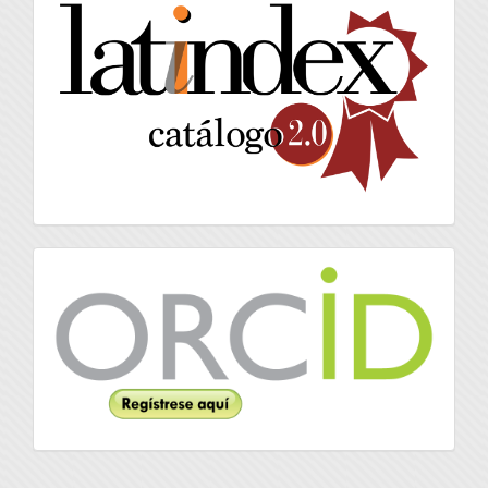
latindex
Orcid