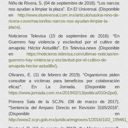
Niño de Rivera, S. (04 de septiembre de 2018). “Los narcos
nos ayudan a limpiar la plaza”. En El Universal. (Disponible
en
http://www.eluniversal.com.mx/articulo/saskia-nino-de-
rivera-cover/nacion/los-narcos-nos-ayudan-limpiar-la-
plaza)
.
Noticieros Televisa (15 de septiembre de 2016). “En
Guerrero hay violencia y esclavitud por el cultivo de
amapola: Héctor Astudillo”. En Televisa.news (Disponible
en
https://noticieros.televisa.com/ultimas-noticias/en-
guerrero-hay-violencia-y-esclavitud-por-el-cultivo-de-
amapola-hector-astudillo/)
.
Olivares, E. (11 de febrero de 2019). “Organismos piden
consultar a víctimas para beneficios por colaboración
eficaz”. En La Jornada. (Disponible en
https://www.jornada.com.mx/2019/02/13/politica/010n2pol)
.
Primera Sala de la SCJN. (08 de marzo de 2017).
“Sentencia del Amparo Directo en Revisión 3165/2016”.
(Disponible en
http://www2.scjn.gob.mx/juridica/engroses/1/2016/10/2_199461