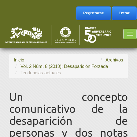
Navegación
principal
Registrarse
Entrar
Contenido
principal
Barra
Tog
lateral
nav
Inicio
Archivos
Vol. 2 Núm. 8 (2019): Desaparición Forzada
Tendencias actuales
Un concepto
comunicativo de la
desaparición de
personas y dos notas