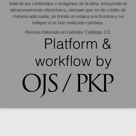
total de los contenidos o imágenes de la obra, incluyendo el
almacenamiento electrónico, siempre que se dé crédito de
manera adecuada, se brinde un enlace a la licencia y se
indique si se han realizado cambios.
Revista indexada en Latindex Catálogo 2.0.