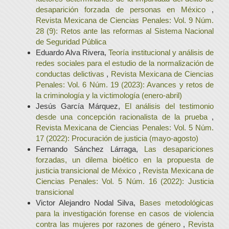
desaparición forzada de personas en México
,
Revista Mexicana de Ciencias Penales: Vol. 9 Núm.
28 (9): Retos ante las reformas al Sistema Nacional
de Seguridad Pública
Eduardo Alva Rivera,
Teoría institucional y análisis de
redes sociales para el estudio de la normalización de
conductas delictivas
,
Revista Mexicana de Ciencias
Penales: Vol. 6 Núm. 19 (2023): Avances y retos de
la criminología y la victimología (enero-abril)
Jesús García Márquez,
El análisis del testimonio
desde una concepción racionalista de la prueba
,
Revista Mexicana de Ciencias Penales: Vol. 5 Núm.
17 (2022): Procuración de justicia (mayo-agosto)
Fernando Sánchez Lárraga,
Las desapariciones
forzadas, un dilema bioético en la propuesta de
justicia transicional de México
,
Revista Mexicana de
Ciencias Penales: Vol. 5 Núm. 16 (2022): Justicia
transicional
Victor Alejandro Nodal Silva,
Bases metodológicas
para la investigación forense en casos de violencia
contra las mujeres por razones de género
,
Revista