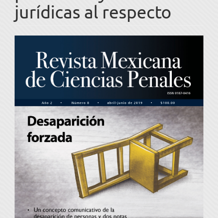
jurídicas al respecto
Barra
lateral
del
artículo