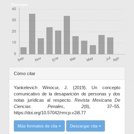
Descargas
Detalles
Cómo citar
del
Yankelevich Winocur, J. (2019). Un concepto
artículo
comunicativo de la desaparición de personas y dos
notas jurídicas al respecto.
Revista Mexicana De
Ciencias Penales
,
2
(8), 37–55.
https://doi.org/10.57042/rmcp.v2i8.77
Más formatos de cita
Descargar cita