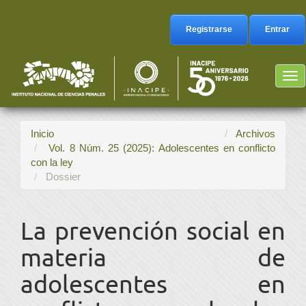
Navegación
principal
Registrarse
Entrar
Contenido
principal
Barra
Tog
lateral
nav
Inicio
Archivos
Vol. 8 Núm. 25 (2025): Adolescentes en conflicto
con la ley
Dossier
La prevención social en
materia de
adolescentes en