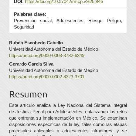
DOI:
https://doi.org/10.57042/rmcp.v9i25.846
Palabras clave:
Prevención social, Adolescentes, Riesgo, Peligro,
Seguridad
Contenido
Rubén Escobedo Cabello
Universidad Autónoma del Estado de México
principal
https://orcid.org/0000-0003-3732-6349
del
Gerardo García Silva
Universidad Autónoma del Estado de México
artículo
https://orcid.org/0000-0002-8323-3701
Resumen
Este artículo analiza la Ley Nacional del Sistema Integral
de Justicia Penal para Adolescentes, enfatizando los retos
que enfrenta su implementación en México. Se examinan
disposiciones específicas de la ley, tales como las etapas
procesales aplicables a adolescentes infractores, y se