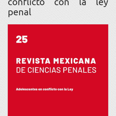
conflicto con la ley
penal
Barra
lateral
del
artículo