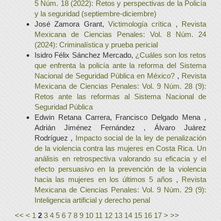
5 Núm. 18 (2022): Retos y perspectivas de la Policía
y la seguridad (septiembre-diciembre)
José Zamora Grant,
Victimología crítica
,
Revista
Mexicana de Ciencias Penales: Vol. 8 Núm. 24
(2024): Criminalística y prueba pericial
Isidro Félix Sánchez Mercado,
¿Cuáles son los retos
que enfrenta la policía ante la reforma del Sistema
Nacional de Seguridad Pública en México?
,
Revista
Mexicana de Ciencias Penales: Vol. 9 Núm. 28 (9):
Retos ante las reformas al Sistema Nacional de
Seguridad Pública
Edwin Retana Carrera, Francisco Delgado Mena ,
Adrián Jiménez Fernández , Álvaro Juárez
Rodríguez ,
Impacto social de la ley de penalización
de la violencia contra las mujeres en Costa Rica. Un
análisis en retrospectiva valorando su eficacia y el
efecto persuasivo en la prevención de la violencia
hacia las mujeres en los últimos 5 años
,
Revista
Mexicana de Ciencias Penales: Vol. 9 Núm. 29 (9):
Inteligencia artificial y derecho penal
<<
<
1
2
3
4
5
6
7
8
9
10
11
12
13
14
15
16
17
>
>>