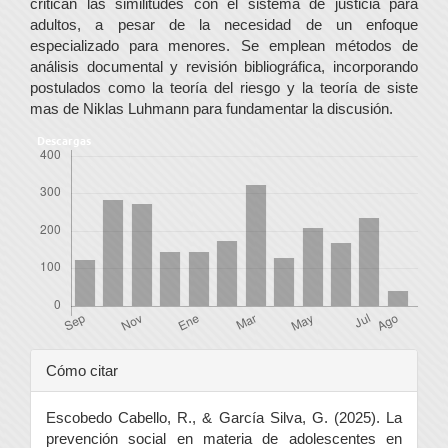
critican las similitudes con el sistema de justicia para
adultos, a pesar de la necesidad de un enfoque
especializado para menores. Se emplean métodos de
análisis documental y revisión bibliográfica, incorporando
postulados como la teoría del riesgo y la teoría de siste
mas de Niklas Luhmann para fundamentar la discusión.
Descargas
Detalles
Cómo citar
del
Escobedo Cabello, R., & García Silva, G. (2025). La
artículo
prevención social en materia de adolescentes en