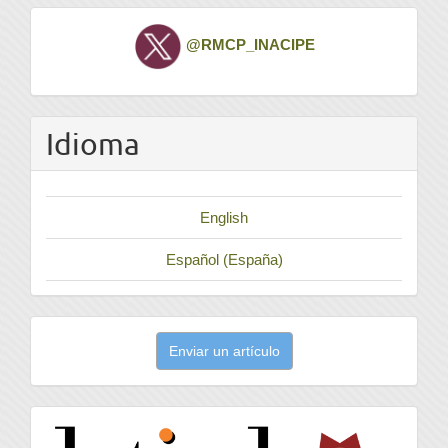
Twitter
@RMCP_INACIPE
Idioma
English
Español (España)
Enviar
Enviar un artículo
un
artículo
latindex