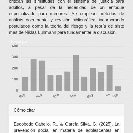
critican las similitudes con el sistema de justicia para
adultos, a pesar de la necesidad de un enfoque
especializado para menores. Se emplean métodos de
análisis documental y revisión bibliográfica, incorporando
postulados como la teoría del riesgo y la teoría de siste
mas de Niklas Luhmann para fundamentar la discusión.
Descargas
Detalles
Cómo citar
del
Escobedo Cabello, R., & García Silva, G. (2025). La
artículo
prevención social en materia de adolescentes en