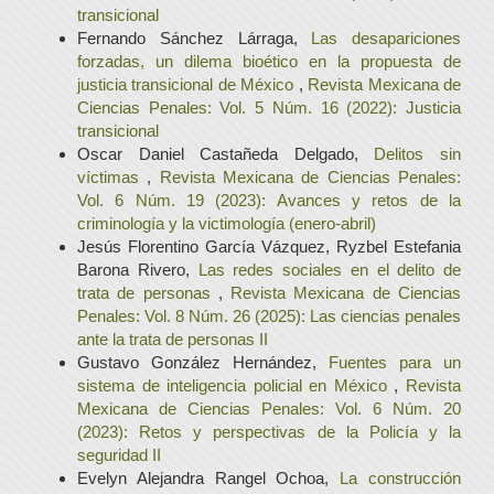
transicional
Fernando Sánchez Lárraga,
Las desapariciones
forzadas, un dilema bioético en la propuesta de
justicia transicional de México
,
Revista Mexicana de
Ciencias Penales: Vol. 5 Núm. 16 (2022): Justicia
transicional
Oscar Daniel Castañeda Delgado,
Delitos sin
víctimas
,
Revista Mexicana de Ciencias Penales:
Vol. 6 Núm. 19 (2023): Avances y retos de la
criminología y la victimología (enero-abril)
Jesús Florentino García Vázquez, Ryzbel Estefania
Barona Rivero,
Las redes sociales en el delito de
trata de personas
,
Revista Mexicana de Ciencias
Penales: Vol. 8 Núm. 26 (2025): Las ciencias penales
ante la trata de personas II
Gustavo González Hernández,
Fuentes para un
sistema de inteligencia policial en México
,
Revista
Mexicana de Ciencias Penales: Vol. 6 Núm. 20
(2023): Retos y perspectivas de la Policía y la
seguridad II
Evelyn Alejandra Rangel Ochoa,
La construcción