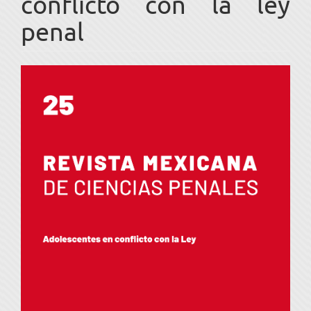
conflicto con la ley
penal
Barra
lateral
del
artículo