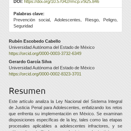
DOI:
https://doi.org/10.57042/rmcp.v9i25.846
Palabras clave:
Prevención social, Adolescentes, Riesgo, Peligro,
Seguridad
Contenido
Rubén Escobedo Cabello
Universidad Autónoma del Estado de México
principal
https://orcid.org/0000-0003-3732-6349
del
Gerardo García Silva
Universidad Autónoma del Estado de México
artículo
https://orcid.org/0000-0002-8323-3701
Resumen
Este artículo analiza la Ley Nacional del Sistema Integral
de Justicia Penal para Adolescentes, enfatizando los retos
que enfrenta su implementación en México. Se examinan
disposiciones específicas de la ley, tales como las etapas
procesales aplicables a adolescentes infractores, y se