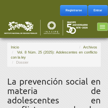
Navegación
principal
Registrarse
Entrar
Contenido
principal
Barra
Tog
lateral
nav
Inicio
Archivos
Vol. 8 Núm. 25 (2025): Adolescentes en conflicto
con la ley
Dossier
La prevención social en
materia de
adolescentes en