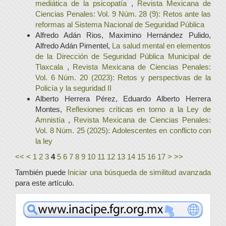
mediática de la psicopatía
,
Revista Mexicana de
Ciencias Penales: Vol. 9 Núm. 28 (9): Retos ante las
reformas al Sistema Nacional de Seguridad Pública
Alfredo Adán Rios, Maximino Hernández Pulido,
Alfredo Adán Pimentel,
La salud mental en elementos
de la Dirección de Seguridad Pública Municipal de
Tlaxcala
,
Revista Mexicana de Ciencias Penales:
Vol. 6 Núm. 20 (2023): Retos y perspectivas de la
Policía y la seguridad II
Alberto Herrera Pérez, Eduardo Alberto Herrera
Montes,
Reflexiones críticas en torno a la Ley de
Amnistía
,
Revista Mexicana de Ciencias Penales:
Vol. 8 Núm. 25 (2025): Adolescentes en conflicto con
la ley
<<
<
1
2
3
4
5
6
7
8
9
10
11
12
13
14
15
16
17
>
>>
También puede
Iniciar una búsqueda de similitud avanzada
para este artículo.
www