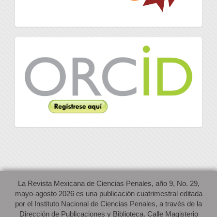
Orcid
La Revista Mexicana de Ciencias Penales, año 9, No. 29,
mayo-agosto 2026 es una publicación cuatrimestral editada
por el Instituto Nacional de Ciencias Penales, a través de la
Dirección de Publicaciones y Biblioteca. Calle Magisterio