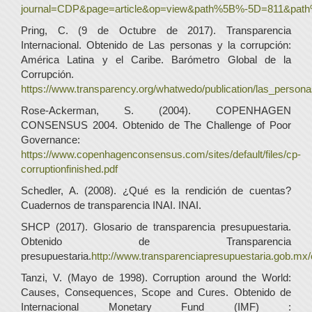
journal=CDP&page=article&op=view&path%5B%-5D=811&pa
Pring, C. (9 de Octubre de 2017). Transparencia
Internacional. Obtenido de Las personas y la corrupción:
América Latina y el Caribe. Barómetro Global de la
Corrupción.
https://www.transparency.org/whatwedo/publication/las_person
Rose-Ackerman, S. (2004). COPENHAGEN
CONSENSUS 2004. Obtenido de The Challenge of Poor
Governance:
https://www.copenhagenconsensus.com/sites/default/files/cp-
corruptionfinished.pdf
Schedler, A. (2008). ¿Qué es la rendición de cuentas?
Cuadernos de transparencia INAI. INAI.
SHCP (2017). Glosario de transparencia presupuestaria.
Obtenido de Transparencia
presupuestaria.
http://www.transparenciapresupuestaria.gob.mx
Tanzi, V. (Mayo de 1998). Corruption around the World:
Causes, Consequences, Scope and Cures. Obtenido de
Internacional Monetary Fund (IMF) :