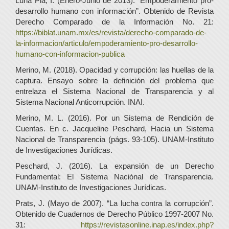
Luna Pla, I. (Enero-Junio de 2013). “Empoderamiento pro-
desarrollo humano con información”. Obtenido de Revista
Derecho Comparado de la Información No. 21:
https://biblat.unam.mx/es/revista/derecho-comparado-de-
la-informacion/articulo/empoderamiento-pro-desarrollo-
humano-con-informacion-publica
Merino, M. (2018). Opacidad y corrupción: las huellas de la
captura. Ensayo sobre la definición del problema que
entrelaza el Sistema Nacional de Transparencia y al
Sistema Nacional Anticorrupción. INAI.
Merino, M. L. (2016). Por un Sistema de Rendición de
Cuentas. En c. Jacqueline Peschard, Hacia un Sistema
Nacional de Transparencia (págs. 93-105). UNAM-Instituto
de Investigaciones Jurídicas.
Peschard, J. (2016). La expansión de un Derecho
Fundamental: El Sistema Naciónal de Transparencia.
UNAM-Instituto de Investigaciones Jurídicas.
Prats, J. (Mayo de 2007). “La lucha contra la corrupción”.
Obtenido de Cuadernos de Derecho Público 1997-2007 No.
31:
https://revistasonline.inap.es/index.php?