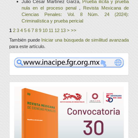
Julio César Martínez Garza,
Prueba ilícita y prueba
nula en el proceso penal
,
Revista Mexicana de
Ciencias Penales: Vol. 8 Núm. 24 (2024):
Criminalística y prueba pericial
1
2
3
4
5
6
7
8
9
10
11
12
13
>
>>
También puede
Iniciar una búsqueda de similitud avanzada
para este artículo.
www
convocatoria