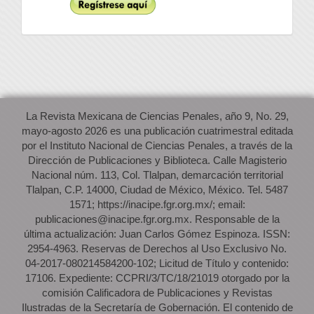
La Revista Mexicana de Ciencias Penales, año 9, No. 29,
mayo-agosto 2026 es una publicación cuatrimestral editada
por el Instituto Nacional de Ciencias Penales, a través de la
Dirección de Publicaciones y Biblioteca. Calle Magisterio
Nacional núm. 113, Col. Tlalpan, demarcación territorial
Tlalpan, C.P. 14000, Ciudad de México, México. Tel. 5487
1571; https://inacipe.fgr.org.mx/; email:
publicaciones@inacipe.fgr.org.mx. Responsable de la
última actualización: Juan Carlos Gómez Espinoza. ISSN:
2954-4963. Reservas de Derechos al Uso Exclusivo No.
04-2017-080214584200-102; Licitud de Título y contenido:
17106. Expediente: CCPRI/3/TC/18/21019 otorgado por la
comisión Calificadora de Publicaciones y Revistas
Ilustradas de la Secretaría de Gobernación. El contenido de