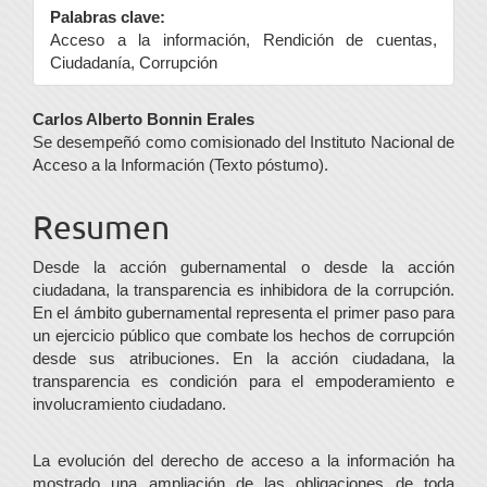
Palabras clave:
Acceso a la información, Rendición de cuentas,
Ciudadanía, Corrupción
Contenido
Carlos Alberto Bonnin Erales
Se desempeñó como comisionado del Instituto Nacional de
principal
Acceso a la Información (Texto póstumo).
del
Resumen
artículo
Desde la acción gubernamental o desde la acción
ciudadana, la transparencia es inhibidora de la corrupción.
En el ámbito gubernamental representa el primer paso para
un ejercicio público que combate los hechos de corrupción
desde sus atribuciones. En la acción ciudadana, la
transparencia es condición para el empoderamiento e
involucramiento ciudadano.
La evolución del derecho de acceso a la información ha
mostrado una ampliación de las obligaciones de toda