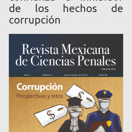
de los hechos de
corrupción
Barra
lateral
del
artículo