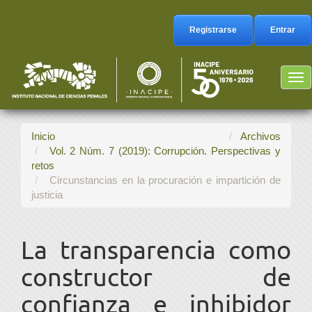
Navegación
principal
Registrarse
Entrar
Contenido
principal
Barra
Tog
lateral
nav
Inicio
Archivos
Vol. 2 Núm. 7 (2019): Corrupción. Perspectivas y
retos
Circunstancias en la procuración e impartición de
justicia
La transparencia como
constructor de
confianza e inhibidor