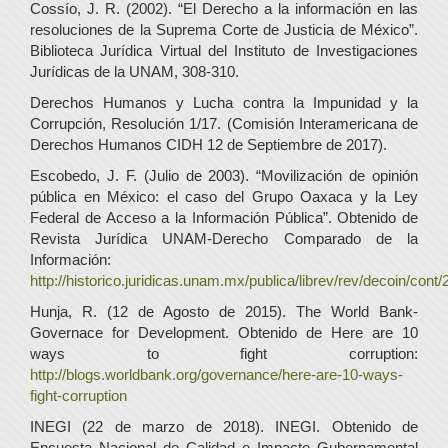
Cossío, J. R. (2002). “El Derecho a la información en las
resoluciones de la Suprema Corte de Justicia de México”.
Biblioteca Jurídica Virtual del Instituto de Investigaciones
Jurídicas de la UNAM, 308-310.
Derechos Humanos y Lucha contra la Impunidad y la
Corrupción, Resolución 1/17. (Comisión Interamericana de
Derechos Humanos CIDH 12 de Septiembre de 2017).
Escobedo, J. F. (Julio de 2003). “Movilización de opinión
pública en México: el caso del Grupo Oaxaca y la Ley
Federal de Acceso a la Información Pública”. Obtenido de
Revista Jurídica UNAM-Derecho Comparado de la
Información:
http://historico.juridicas.unam.mx/publica/librev/rev/decoin/cont/2
Hunja, R. (12 de Agosto de 2015). The World Bank-
Governace for Development. Obtenido de Here are 10
ways to fight corruption:
http://blogs.worldbank.org/governance/here-are-10-ways-
fight-corruption
INEGI (22 de marzo de 2018). INEGI. Obtenido de
Encuesta Nacional de Calidad e Impacto Gubernamental