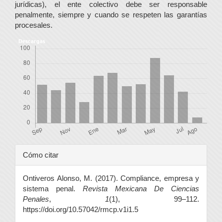
jurídicas), el ente colectivo debe ser responsable
penalmente, siempre y cuando se respeten las garantías
procesales.
Descargas
Detalles
Cómo citar
del
Ontiveros Alonso, M. (2017). Compliance, empresa y
artículo
sistema penal.
Revista Mexicana De Ciencias
Penales
,
1
(1), 99–112.
https://doi.org/10.57042/rmcp.v1i1.5