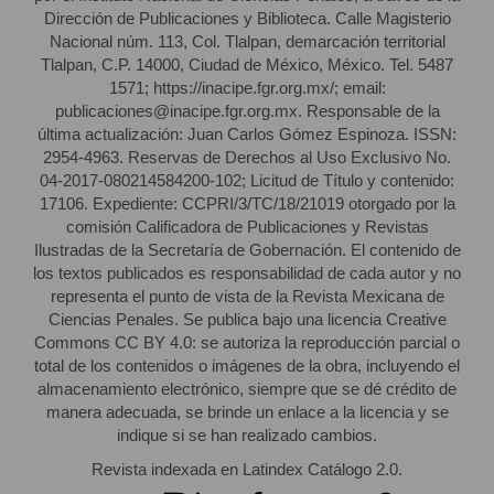
Dirección de Publicaciones y Biblioteca. Calle Magisterio
Nacional núm. 113, Col. Tlalpan, demarcación territorial
Tlalpan, C.P. 14000, Ciudad de México, México. Tel. 5487
1571; https://inacipe.fgr.org.mx/; email:
publicaciones@inacipe.fgr.org.mx. Responsable de la
última actualización: Juan Carlos Gómez Espinoza. ISSN:
2954-4963. Reservas de Derechos al Uso Exclusivo No.
04-2017-080214584200-102; Licitud de Título y contenido:
17106. Expediente: CCPRI/3/TC/18/21019 otorgado por la
comisión Calificadora de Publicaciones y Revistas
Ilustradas de la Secretaría de Gobernación. El contenido de
los textos publicados es responsabilidad de cada autor y no
representa el punto de vista de la Revista Mexicana de
Ciencias Penales. Se publica bajo una licencia Creative
Commons CC BY 4.0: se autoriza la reproducción parcial o
total de los contenidos o imágenes de la obra, incluyendo el
almacenamiento electrónico, siempre que se dé crédito de
manera adecuada, se brinde un enlace a la licencia y se
indique si se han realizado cambios.
Revista indexada en Latindex Catálogo 2.0.