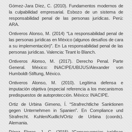
Gómez-Jara Díez, C. (2010). Fundamentos modernos de
la culpabilidad empresarial. Esbozo de un sistema de
responsabilidad penal de las personas jurídicas. Perú:
ARA.
Ontiveros Alonso, M. (2014) “La responsabilidad penal de
las personas jurídicas en México (algunos desafíos de cara
a su implementación)”. En La responsabilidad penal de las
personas jurídicas. Valencia: Tirant lo Blanch.
Ontiveros Alonso, M. (2017). Derecho Penal. Parte
General. México: INACIPE/UBIJUS/Alexander von
Humboldt-Stiftung, México.
Ontiveros Alonso, M. (2010). Legítima defensa e
imputación objetiva (especial referencia a los mecanismos
predispuestos de autoprotección. México: INACIPE.
Ortiz de Urbina Gimeno, Í. “Strafrechtliche Sanktionen
gegen Unternehmen in Spanien”. En Compliance und
Strafrecht. Kuhlen/Kudlich/Ortiz de Urbina (coords).
Alemania.
Pérez Flores, J. C. (2015) “Consecuencias jurídicas