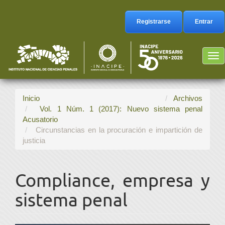
Navegación
principal
Registrarse
Entrar
Contenido
principal
Barra
Tog
lateral
nav
Inicio
Archivos
Vol. 1 Núm. 1 (2017): Nuevo sistema penal
Acusatorio
Circunstancias en la procuración e impartición de
justicia
Compliance, empresa y
sistema penal