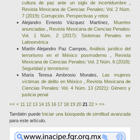
cultura de paz ante un siglo de incertidumbre
,
Revista Mexicana de Ciencias Penales: Vol. 2 Núm.
7 (2019): Corrupción. Perspectivas y retos
Alejandro Ernesto Vázquez Martínez,
Muertes
anunciadas
,
Revista Mexicana de Ciencias Penales:
Vol. 1 Núm. 2 (2017): Sistemas Penales en
Latinomérica
Martín Alejandro Paz Campos,
Análisis jurídico del
terrorismo en el México posmoderno
,
Revista
Mexicana de Ciencias Penales: Vol. 2 Núm. 6 (2018):
Seguridad y terrorismo
María Teresa Ambrosio Morales,
Las mujeres
víctimas de delito en México
,
Revista Mexicana de
Ciencias Penales: Vol. 4 Núm. 13 (2021): Género y
justicia penal
<<
<
11
12
13
14
15
16
17
18
19
20
21
22
>
>>
También puede
Iniciar una búsqueda de similitud avanzada
para este artículo.
www