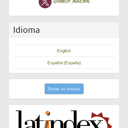
@RMCP_INACIPE
Idioma
English
Español (España)
Enviar
Enviar un artículo
un
artículo
latindex