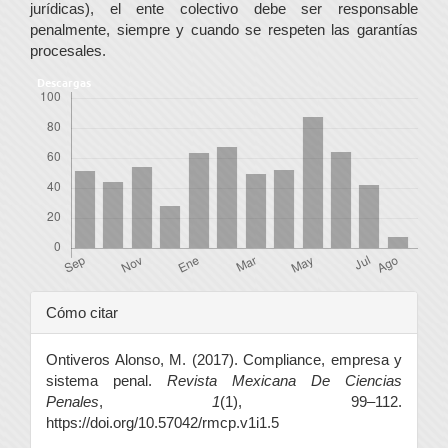
jurídicas), el ente colectivo debe ser responsable
penalmente, siempre y cuando se respeten las garantías
procesales.
Descargas
Detalles
Cómo citar
del
Ontiveros Alonso, M. (2017). Compliance, empresa y
artículo
sistema penal.
Revista Mexicana De Ciencias
Penales
,
1
(1), 99–112.
https://doi.org/10.57042/rmcp.v1i1.5