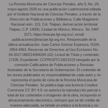
La Revista Mexicana de Ciencias Penales, año 9, No. 29,
mayo-agosto 2026 es una publicación cuatrimestral editada
por el Instituto Nacional de Ciencias Penales, a través de la
Dirección de Publicaciones y Biblioteca. Calle Magisterio
Nacional núm. 113, Col. Tlalpan, demarcación territorial
Tlalpan, C.P. 14000, Ciudad de México, México. Tel. 5487
1571; https://inacipe.fgr.org.mx/; email:
publicaciones@inacipe.fgr.org.mx. Responsable de la
última actualización: Juan Carlos Gómez Espinoza. ISSN:
2954-4963. Reservas de Derechos al Uso Exclusivo No.
04-2017-080214584200-102; Licitud de Título y contenido:
17106. Expediente: CCPRI/3/TC/18/21019 otorgado por la
comisión Calificadora de Publicaciones y Revistas
Ilustradas de la Secretaría de Gobernación. El contenido de
los textos publicados es responsabilidad de cada autor y no
representa el punto de vista de la Revista Mexicana de
Ciencias Penales. Se publica bajo una licencia Creative
Commons CC BY 4.0: se autoriza la reproducción parcial o
total de los contenidos o imágenes de la obra, incluyendo el
almacenamiento electrónico, siempre que se dé crédito de
manera adecuada, se brinde un enlace a la licencia y se