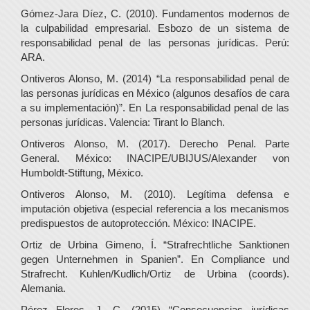
Gómez-Jara Díez, C. (2010). Fundamentos modernos de
la culpabilidad empresarial. Esbozo de un sistema de
responsabilidad penal de las personas jurídicas. Perú:
ARA.
Ontiveros Alonso, M. (2014) “La responsabilidad penal de
las personas jurídicas en México (algunos desafíos de cara
a su implementación)”. En La responsabilidad penal de las
personas jurídicas. Valencia: Tirant lo Blanch.
Ontiveros Alonso, M. (2017). Derecho Penal. Parte
General. México: INACIPE/UBIJUS/Alexander von
Humboldt-Stiftung, México.
Ontiveros Alonso, M. (2010). Legítima defensa e
imputación objetiva (especial referencia a los mecanismos
predispuestos de autoprotección. México: INACIPE.
Ortiz de Urbina Gimeno, Í. “Strafrechtliche Sanktionen
gegen Unternehmen in Spanien”. En Compliance und
Strafrecht. Kuhlen/Kudlich/Ortiz de Urbina (coords).
Alemania.
Pérez Flores, J. C. (2015) “Consecuencias jurídicas