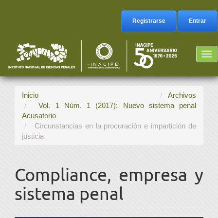
Navegación
principal
Registrarse
Entrar
Contenido
principal
Barra
Tog
lateral
nav
Inicio
Archivos
Vol. 1 Núm. 1 (2017): Nuevo sistema penal
Acusatorio
Circunstancias en la procuración e impartición de
justicia
Compliance, empresa y
sistema penal