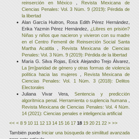
reinserción en México
,
Revista Mexicana de
Ciencias Penales: Vol. 3 Núm. 9 (2019): Pérdida de
la libertad
Alan García Huitron, Rosa Edith Pérez Hernández,
Erika Yazmin Pérez Hernández,
¿Libres en prisión?
Niñas y niños que nacieron y vivieron con su madre
en el Centro Femenil de Reinserción Social Santa
Martha Acatitla
,
Revista Mexicana de Ciencias
Penales: Vol. 3 Núm. 9 (2019): Pérdida de la libertad
María G. Silva Rojas, Erick Alejandro Trejo Álvarez,
La [im]paridad de género y otras formas de violencia
política hacia las mujeres
,
Revista Mexicana de
Ciencias Penales: Vol. 1 Núm. 3 (2018): Delitos
Electorales
Juliana Vivar Vera,
Sentencia y predicción
algorítmica penal. Herramienta o suplencia humana
,
Revista Mexicana de Ciencias Penales: Vol. 4 Núm.
14 (2021): Ciencias penales e inteligencia artificial
<<
<
8
9
10
11
12
13
14
15
16
17
18
19
20
21
22
>
>>
También puede
Iniciar una búsqueda de similitud avanzada