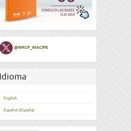
Twitter
@RMCP_INACIPE
Idioma
English
Español (España)
nviar