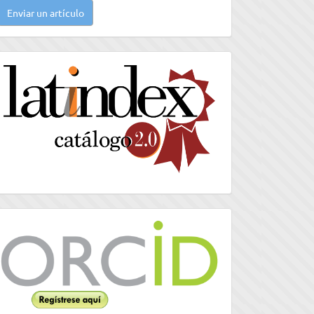
Enviar un artículo
n
rtículo
latindex
Orcid