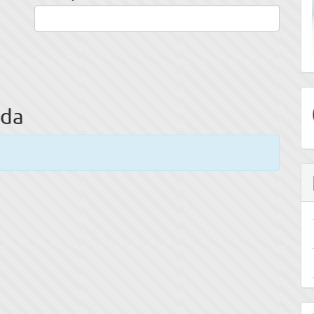
eda
E