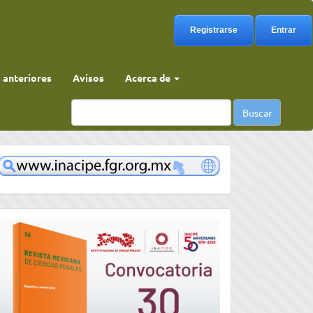
Registrarse
Entrar
anteriores
Avisos
Acerca de
Buscar
www
convocatoria